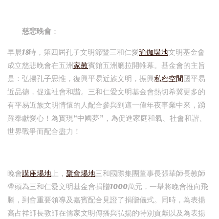
慈悲晚會
：
早晨18時，第四屆孔子文明節暨三和仁愛
瑜伽場地
文明基金會
成立慈悲晚會在五洲
家教
賓館五洲廳拉開帷幕。基金會的主旨
是：弘揚孔子思惟，復興平易近族文明，振興
私密空間
國平易
近品德，促進社會和諧。三和仁愛文明基金會熱切希冀更多的
有平易近族文明情懷的人配合參與到這一偉年夜事業中來，踴
躍奉獻愛心！為實現“中國夢”，為促進家庭和氣、社會和諧、
世界戰爭而配合盡力！
晚會
講座場地
上，
聚會場地
三和國際集團董事長張華師長教師
帶頭為三和仁愛文明基金會捐贈1000萬元，一舉將晚會推向飛
騰，到會重要領導及嘉賓配合見證了捐贈儀式。同時，為表揚
高占祥師長教師在儒家文明傳播與弘揚的特別貢獻以及為表揚