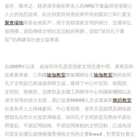
嘉存、陳求之、鐘承蒲等藝術界名人的20幅字畫贏得現場愛心
人士的熱烈追捧。此次拍賣所得善款將所有的匯到三和仁愛文
聚會場地
明基金會賬戶，用于資助儒家文明的研討、交通與弘
揚傳播，資助傳統文明紀念活動的舉辦，資助“深圳孔子書
院”的興建等社會公益事業。
自2009年以來，由深圳市孔圣堂儒家文明交通中間、廣東高科
技產業商會、三和國
瑜伽教室
際集團聯合主
瑜伽教室
辦的深圳
孔子文明節已經連續舉辦五屆，獲得了中心中宣部、統戰部、
文明部、商務部、交際部及全國工商聯等中心和國家機關以及
省市領導的鼎力支撐，累計超過10000人次企業家和
舞蹈教室
社會各界人士積極參與。中心電視臺、省市主流媒體及網絡媒
體都先后作出大批宣傳報道。深圳孔子文明節是完整由平易近
間發起、平易近間組織、平易近間推動的文明活動，已成為深
圳甚至全國弘揚傳播優秀傳統文明的主要brand，對豐富社會公