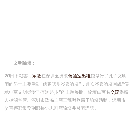
文明論壇：
20日下戰書，
家教
在深圳五洲賓
會議室出租
館舉行了孔子文明
節的另一主要活動“儒家聰明岑嶺論壇”，此次岑嶺論壇圍繞“傳
承中華文明從愛子有道起步”的主題展開。論壇由著名
交流
媒體
人楊瀾掌管。深圳市政協主席王穗明列席了論壇活動，深圳市
委宣傳部常務副部長吳忠列席論壇并發表講話。