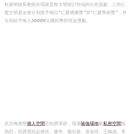
杜維明師長教師在儒家思惟文明研討領域的出色貢獻，三和仁
愛文明基金會分別授予兩位“仁愛傳播獎”與“仁愛學術獎”，并
分別給予每人50000元國民幣的現金獎勵。
此次晚會慈
個人空間
悲拍賣環節，現場
瑜伽場地
氣
私密空間
氛
熱烈，拍賣聲此起彼伏。盧奇、楊在葆、張金玲、王鐵成、李