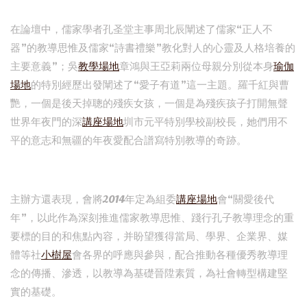
在論壇中，儒家學者孔圣堂主事周北辰闡述了儒家“正人不
器”的教導思惟及儒家“詩書禮樂”教化對人的心靈及人格培養的
主要意義”；吳
教學場地
章鴻與王亞莉兩位母親分別從本身
瑜伽
場地
的特別經歷出發闡述了“愛子有道”這一主題。羅千紅與曹
艷，一個是後天掉聰的殘疾女孩，一個是為殘疾孩子打開無聲
世界年夜門的深
講座場地
圳市元平特別學校副校長，她們用不
平的意志和無疆的年夜愛配合譜寫特別教導的奇跡。
主辦方還表現，會將2014年定為組委
講座場地
會“關愛後代
年”，以此作為深刻推進儒家教導思惟、踐行孔子教導理念的重
要標的目的和焦點內容，并盼望獲得當局、學界、企業界、媒
體等社
小樹屋
會各界的呼應與參與，配合推動各種優秀教導理
念的傳播、滲透，以教導為基礎晉陞素質，為社會轉型構建堅
實的基礎。