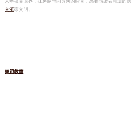
人年夜開眼界，在穿越時間長河的瞬間，感觸感染著濃濃的儒
交流
家文明。
舞蹈教室