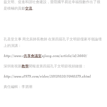
益文明、促進和諧社會建設，晉陞國平易近幸福指數作出了很
是積極的貢獻
交流
。
孔圣堂主事 周北辰師長教師 在第四屆孔子文明節儒家岑嶺論壇
上的演講：
http://www.r
共享會議室
ujiazg.com/article/id/3660/
深圳衛視新
教學
聞報道第四屆孔子文明節視頻鏈接：
http://www.s1979.com/video/20131020/1040379.shtml
責任編輯：李泗潮