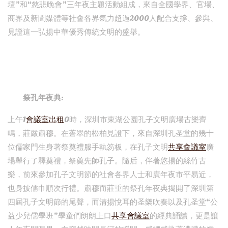
壇”和“慈悲晚會”三年夜主題活動組成，來自全國學界、官場、
商界及新聞媒體等社會各界氣力超過2000人配合支撐、參與、
見證這一弘揚中華優秀傳統文明的盛舉。
祭孔年夜典:
上午1
會議室出租
0時，深圳市東湖公園孔子文明廣場古樂齊
鳴，莊嚴肅穆。在蒼翠的松柏見證下，來自深圳孔圣堂的幾十
位儒家門生身著祭奠禮服手執笏板，在孔子文明
共享會議室
廣
場舉行了釋奠禮，祭奠先師孔子。隨后，伴著悠揚的絲竹古
樂，前來參加孔子文明節的社會各界人士和廣年夜市平易近，
也身披儒巾順次行禮。肅穆而莊重的祭孔年夜典揭開了深圳第
四屆孔子文明節的尾聲，而清揚悅耳的圣樂吹奏以及孔圣堂“公
益少兒儒學班”學童們朗朗上口
共享會議室
的經典誦讀，更是讓