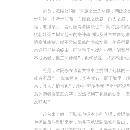
起首，歐陽修談到“軍旅之士先材能，朝廷之
于茍得，不牽于茍隨，而惟義之所處，白刃之威，
廷，進退舉止，皆可認為全國法也”，同時提出假
從朝廷死力樹立起來的臺諫軌制以及諫官抽像等維
壞臺諫軌制。縱不雅歐陽修的整篇文章，仍是很是
當這項任務的緣由，同時對于包拯的小我才能和品
不成為者，惟三司使爾”，也就是說，只需不讓包
可是，歐陽修在這篇文章中也提到了包拯的一
或有不思”，“況如拯者，少有孝行，聞于鄉里，
當，其人亦惋惜也”，此中“素少學問”“學問不深
后的讀者看這些文字，固然提到了包拯的缺乏，但
反映呢？
起首來了解一下狀況包拯本身的立場，歐陽修
包拯最后的舉動來看，他并不承認歐陽修的提出，