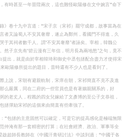
，有時甚至一年晉陞兩次，這也難怪歐陽修在文中婉言“命下
錄》卷十九中言道：“宋子京（宋祁）罷守成都，故事當為在
言者又論蜀人不安其奢靡，遂止為鄭州，看國門不得進，久
哭于其祠者數千人。謂‘不安其奢靡’者誣矣。宰相，韓魏公
。然子京先有‘碧云漫有三年信，明月長為兩地愁’之句，竟不
白提出，就是由於宰相韓琦和御史中丞包拯配合盡力才使得宋
看來歐陽修所提出的題目，昔時還有不少人也是看到了。
際上說，宋朝有避親軌制，宋庠在朝，宋祁簡直不克不及進
那么嚴厲，同在二府的一些官員也是有著姻親關系的，好
弼的老丈人，程戡的四女兒嫁給了文彥博的至公子文恭祖，
包拯彈劾宋祁的這個來由簡直有些牽強了。
道：“包拯的主意固然可以確定，可是它的提高感化是極端無限
范仲淹有那一套精密的打算；在社會經濟、政治、軍事等全
梁啟超師長教師在《中國汗青研討法》中談到過：“中國于各