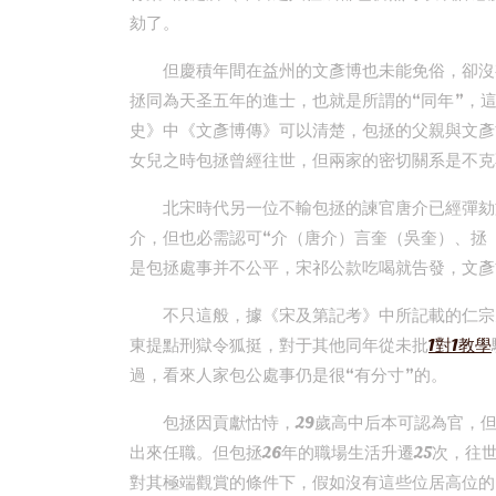
劾了。
但慶積年間在益州的文彥博也未能免俗，卻沒
拯同為天圣五年的進士，也就是所謂的“同年”，
史》中《文彥博傳》可以清楚，包拯的父親與文彥
女兒之時包拯曾經往世，但兩家的密切關系是不克
北宋時代另一位不輸包拯的諫官唐介已經彈劾
介，但也必需認可“介（唐介）言奎（吳奎）、拯
是包拯處事并不公平，宋祁公款吃喝就告發，文彥
不只這般，據《宋及第記考》中所記載的仁宗
東提點刑獄令狐挺，對于其他同年從未批
1對1教學
過，看來人家包公處事仍是很“有分寸”的。
包拯因貢獻怙恃，29歲高中后本可認為官，
出來任職。但包拯26年的職場生活升遷25次，
對其極端觀賞的條件下，假如沒有這些位居高位的