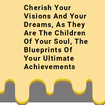
Skip
Cherish Your
to
content
Visions And Your
Dreams, As They
Are The Children
Of Your Soul, The
Blueprints Of
Your Ultimate
一個紛歧樣的暮
Achievements
Cherish your visions and your dreams, as 