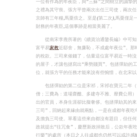
一位有作為的年夜臣，與“三蘇”之間樹立的誠摯
之禮為其守喪。張方平曾兩次出任三司使，兩次任務
京師有三年糧,馬粟倍之。至是(第二次),馬粟僅足
財務的年夜臣,這個事跡是相當美麗了。
從南宋李燾所著的《續資治通鑒長編》中可知
富平易
家教
近邸舍，無廉恥，不成處年夜位”。那
的稅款。三司來催錢了，估量這位富平易近一時沒
的屋子，才讓包拯寫出“乘勢賤買”。包拯彈劾的
位，就張方平的任務才能來說有些惋惜，在北宋以
包拯彈劾的第二位是宋祁，宋祁在寶元二年（1
僧；三費為：道場齋醮、多建寺不雅、靡費公用）
出的官員，本身生涯卻比擬奢侈。包拯彈劾其的來
三司”，回納起來緣由就兩點，一是在成都年夜吃
及擔負三司使。單看這些來由都沒有題目，但任何
政就提出“往冗食”，慶歷新政掉敗后，公款年夜
行樂”的處所（本日之人往成都也仍然可以或許感