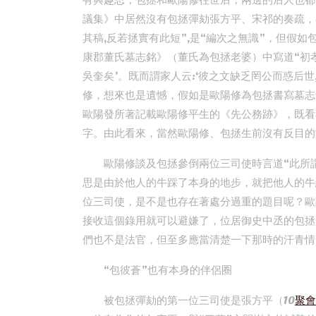
有興趣思，包拯和歐陽修往世后，兩邊的后人也都
議集》中居然沒有包拯彈劾張方平、宋祁的奏疏，
其稿,反若拯實有此短”,是“編次之無識”，但假
康郡董氏墓志銘》（董氏為包拯老婆）中寫道“初孝肅
吳奎矣’。既而謂家人云:‘彼之文缺乏罔公而惑后世
修，想來也是遺憾，假如是歐陽修為包拯書寫墓志
歐陽發所著記載歐陽修平生的《先公務跡》，既看
字。由此看來，當然歐陽修、包拯生前沒有反目的
歐陽修談及包拯參倒兩位三司使時言道“此所
思是由於他人的牛踩了本身的地步，就把他人的牛
位三司使，是不是也存在著處分過重的題目呢？歐
接收這個錄用就可以避嫌了，位居御史中丞的包拯
們也不是法官，但至多應當清楚一下那時的汗青情
“包彼蒼”也有本身的伴侶圈
被包拯彈劾的第一位三司使是張方平（10
聚會