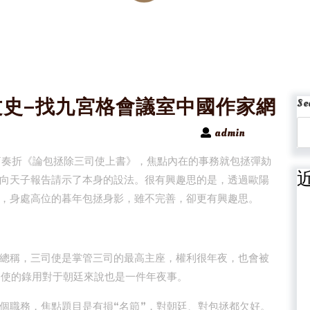
文史–找九宮格會議室中國作家網
Se
admin
一篇奏折《論包拯除三司使上書》，焦點內在的事務就包拯彈劾
向天子報告請示了本身的設法。很有興趣思的是，透過歐陽
，身處高位的暮年包拯身影，雖不完善，卻更有興趣思。
總稱，三司使是掌管三司的最高主座，權利很年夜，也會被
司使的錄用對于朝廷來說也是一件年夜事。
個職務，焦點題目是有損“名節”，對朝廷、對包拯都欠好。