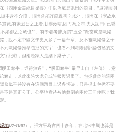
決心回避這篇文章。包拯的門人張田所編纂的《包孝肅公奏
在《四庫全書總目撮要》中以為這是張田的題目，“遽諱而削
如包拯本身不介懷，張田會如許處置嗎？此外，張田在《宋故永
薨,有素丑公之正者,甘辭致唁,因丐為之志,夫人謝曰:‘已委
,不如卻之之愈也’”。有學者考據所謂“丑公”應當就是歐陽
銘，說不定中國文學史又多了一篇華章。反不雅歐陽修之子
不到歐陽修推舉包拯的文字，也看不到歐陽修評論包拯的文
文字記載，但兩邊家人是結下梁子了。
謂蹊田奪牛，豈得無過”，“蹊田奪牛”最早出自《左傳》，意
給奪走，以此來誇大處分或許報復過重了。包拯參倒的這兩
陽修似乎并沒有在這個題目上過多切磋，只是提出包拯不要
是不是真正公正、公平地看待被他參倒的兩位三司使呢？我
形。
場地
07-1091）。張方平為官四十多年，在北宋中期也算是