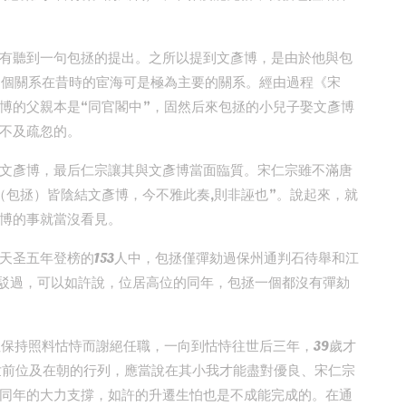
有聽到一句包拯的提出。之所以提到文彥博，是由於他與包
這個關系在昔時的宦海可是極為主要的關系。經由過程《宋
博的父親本是“同官閣中”，固然后來包拯的小兒子娶文彥博
不及疏忽的。
文彥博，最后仁宗讓其與文彥博當面臨質。宋仁宗雖不滿唐
（包拯）皆陰結文彥博，今不雅此奏,則非誣也”。說起來，就
博的事就當沒看見。
天圣五年登榜的153人中，包拯僅彈劾過保州通判石待舉和江
駁過，可以如許說，位居高位的同年，包拯一個都沒有彈劾
但保持照料怙恃而謝絕任職，一向到怙恃往世后三年，39歲才
往世前位及在朝的行列，應當說在其小我才能盡對優良、宋仁宗
同年的大力支撐，如許的升遷生怕也是不成能完成的。在通