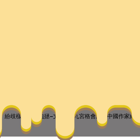
年包拯–文史–找九宮格
they are the children of your soul, the blueprints of yo
紛歧樣的暮年包拯–文史–找九宮格會議室中國作家網