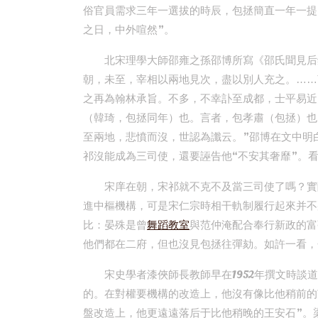
俗官員需求三年一選拔的時辰，包拯簡直一年一提
之日，中外喧然”。
北宋理學大師邵雍之孫邵博所寫《邵氏聞見后
朝，未至，宰相以兩地見次，盡以別人充之。……
之再為翰林承旨。不多，不幸訃至成都，士平易近
（韓琦，包拯同年）也。言者，包孝肅（包拯）也
至兩地，悲憤而沒，世認為讖云。”邵博在文中明
祁沒能成為三司使，還要誣告他“不安其奢靡”。
宋庠在朝，宋祁就不克不及當三司使了嗎？實
進中樞機構，可是宋仁宗時相干軌制履行起來并不
比：晏殊是曾
舞蹈教室
與范仲淹配合奉行新政的富
他們都在二府，但也沒見包拯往彈劾。如許一看，
宋史學者漆俠師長教師早在1952年撰文時談
的。在對權要機構的改造上，他沒有像比他稍前的
盤改造上，他更遠遠落后于比他稍晚的王安石”。