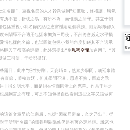
士先名節”，重視名節的人才幹夠做到“知廉恥，修禮讓，晦氣
有所不避，折枝之易，有所不為，而惟義之所守。其立于朝
如包拯重視小我名節的話也應當謝絕這個職務。隨后歐陽修又
度來闡釋不合適用包拯來擔負三司使，不然將會必定水平損
愛惜包拯的名節，也試圖從包拯小我的角度切磋其不合適承
No
格賜與了很高的評價，此外還提出“別
私密空間
加進用”、“其
拯做三司使，干啥都挺好。
些題目，此中“拯性好剛，天姿峭直，然素少學問，朝廷事體
晚有直節，著執政廷，但其學問不深，思慮不熟，而處之乖
”并非指文明水平，而是指在情面圓滑上的完善。作為千年之
也感到言之有理，可是不知包拯自己看到這些文字又該做何
的這篇文章呈給仁宗后，包拯“因家居避命，久之乃出”，從
對于所謂“名節”的懂得與歐陽修仍是有著必定差距。說來也