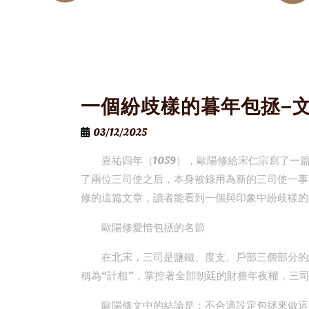
一個紛歧樣的暮年包拯–
03/12/2025
嘉祐四年（1059），歐陽修給宋仁宗寫了
了兩位三司使之后，本身被錄用為新的三司使一事
修的這篇文章，讀者能看到一個與印象中紛歧樣的
歐陽修愛惜包拯的名節
在北宋，三司是鹽鐵、度支、戶部三個部分的
稱為“計相”，掌控著全部朝廷的財務年夜權，三
歐陽修文中的結論是：不合適設定包拯來做這