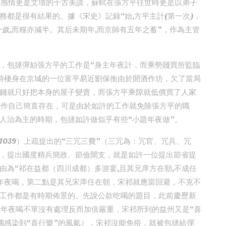
的感情更是文壇的千古美談，蘇軾在張方平往世時更是以弟子
都是很有結果的。據《宋史》記錄“始,方平主計(第一次)，
一歲,而糧亦減半。其后未期年,而京師有五年之蓄”，作為主管
，包拯彈劾張方平的工作是“身主年夜計，而乘勢賤買所監臨
時棲身在京城的一位富平易近劉保衡由於開酒作坊，欠了當局
錢就只好把本身的屋子變賣，而張方平乘隙就低價買了人家
工作自己簡直存在，可是由於如許的工作就免除張方平的職
人治為主的時期，包拯如許做似乎有些“小題年夜做”。
039）上疏提出的“三冗三費”（三冗為：冗官、冗兵、冗
，提出國度精兵簡政、節儉開支，就是如許一位提出節省提
由為“祁在益都（四川成都）多游宴,且其兄庠方在朝,不成任
年夜喝，第二點是其兄宋庠任在朝，宋祁就應當回避，不克不
工作都是有時期佈景的。先說公款吃喝的題目，此前慶歷新
吃年夜喝不單沒有處理反而加倍嚴重，宋祁所到的益州又是“喜
觸感染到“喜行樂”的風氣），宋祁沒能免俗，就被包拯給彈