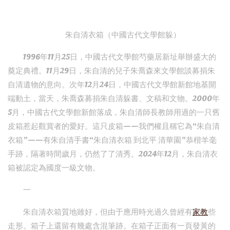
朱自清衣箱（中國古代文學館躲）
1996年11月25日，中國古代文學館芍藥居新址舉辦盛大的
奠定典禮。11月29日，朱自清的兒子朱喬森來文學館談募捐朱
自清遺物的意向。次年12月24日，中國古代文學館新館地基開
端動土，當天，朱喬森募捐朱自清躲書、文稿和文物。2000年
5月，中國古代文學館新館落成，朱自清師長教師用過的一只舊
皮箱惹起觀賞者的愛好。這只皮箱——我們權且稱它為“朱自清
衣箱”——有朱自清手書“朱自清衣箱 到北平 清華園”恭楷羊毫
手跡，隔著時間歲月，仍然了了清秀。2024年12月，朱自清衣
箱被認定為國度一級文物。
一
朱自清衣箱質地雖好，但由于應用時光過久曾經有
家教
些
走形。箱子上還留有幾處含混筆跡。在箱子正面有一頁發黃的