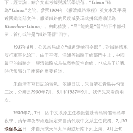
下，經查詢，綜合文獻考據與說話學規范，“Tsiean”確
為“Tsinan”之訛。參照1904年《膠濟鐵路章程》英文本及平易
近國鐵道部文件，膠濟鐵路的尺度威妥瑪式拼寫應勘誤為
Kiaochow-Tsinan）。由此猜測，“呂”能夠是“營”的下半部殘
留，首行或許是“鐵路運營”四字。
1937年8月，公民當局成立“鐵道運輸司令部”，對鐵路體系
履行軍事化治理。由于平漢、津浦等鐵路干線部門中止，中國
最早的鐵路之一膠濟鐵路成為抗戰物質性命線，也成為了抗戰
時代常識分子南遷的重要通道。
朱自清有寫日誌的習氣。依據日誌，朱自清在青島共勾留
三次，分辨是1930年7月、8月和1937年9月。我們先來看前兩
次。
1930年7月7日，因中文系原主任楊振聲赴青島籌備青島年
夜學，清華年夜學經過議定朱自清代表中文系主任職務。7月10
瑜伽教室
日，朱自清乘天津丸津滬航班南下到上海。8月上旬，