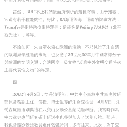
當然，“RA”不止我們後面所剖析的幾種寄義，由于殘破，
它還有若干種能夠性。好比，RA海運等海上運輸的辦事方法；
Transfer是指轉乘換乘轉運等；還能夠是Peking TRAVEL（北平
觀光社），等等。
不論如何，朱自清衣箱在歐洲的活動，不只見證了朱自清
的歐洲游學經過的事況，也反應了20世紀30年月中國常識分子
與歐洲的文明交通，合適國度一級文物“反應中外文明交通特殊
主要代表性文物”的界定。
四
2002年4月5日，恰是清明節，中共中心黨校中共黨史教研
部原常務副主任、傳授、博士生導師朱喬森往世。4月11日，朱
喬森屍體送別典禮在八寶山反動公墓蘭花廳舉辦。我當時作為
中共黨史專門研究碩士研討生也餐與加入了送別典禮。那時，
我也曾隨劉景錄教員進修舊體詩詞，多有往來。此次，為了查