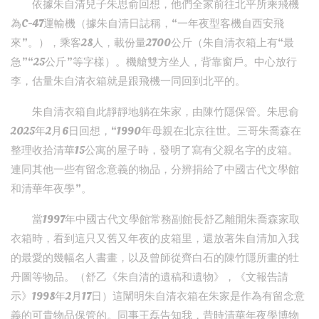
依據朱自清兒子朱思俞回想，他們全家前往北平所乘飛機
為C-47運輸機（據朱自清日誌稱，“一年夜型客機自西安飛
來”。），乘客28人，載份量2700公斤（朱自清衣箱上有“最
急”“25公斤”等字樣）。機艙雙方坐人，背靠窗戶。中心放行
李，估量朱自清衣箱就是跟飛機一同回到北平的。
朱自清衣箱自此靜靜地躺在朱家，由陳竹隱保管。朱思俞
2025年2月6日回想，“1990年母親在北京往世。三哥朱喬森在
整理收拾清華15公寓的屋子時，發明了寫有父親名字的皮箱。
連同其他一些有留念意義的物品，分辨捐給了中國古代文學館
和清華年夜學”。
當1997年中國古代文學館常務副館長舒乙離開朱喬森家取
衣箱時，看到這只又舊又年夜的皮箱里，還放著朱自清加入我
的最愛的幾幅名人書畫，以及曾師從齊白石的陳竹隱所畫的牡
丹圖等物品。（舒乙《朱自清的遺稿和遺物》，《文報告請
示》1998年2月17日）這闡明朱自清衣箱在朱家是作為有留念意
義的可貴物品保管的。同事王磊告知我，昔時清華年夜學博物