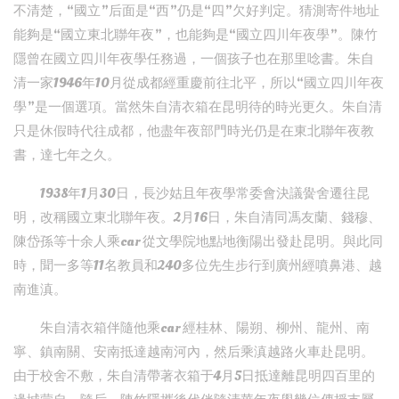
不清楚，“國立”后面是“西”仍是“四”欠好判定。猜測寄件地址
能夠是“國立東北聯年夜”，也能夠是“國立四川年夜學”。陳竹
隱曾在國立四川年夜學任務過，一個孩子也在那里唸書。朱自
清一家1946年10月從成都經重慶前往北平，所以“國立四川年夜
學”是一個選項。當然朱自清衣箱在昆明待的時光更久。朱自清
只是休假時代往成都，他盡年夜部門時光仍是在東北聯年夜教
書，達七年之久。
1938年1月30日，長沙姑且年夜學常委會決議黌舍遷往昆
明，改稱國立東北聯年夜。2月16日，朱自清同馮友蘭、錢穆、
陳岱孫等十余人乘car 從文學院地點地衡陽出發赴昆明。與此同
時，聞一多等11名教員和240多位先生步行到廣州經噴鼻港、越
南進滇。
朱自清衣箱伴隨他乘car 經桂林、陽朔、柳州、龍州、南
寧、鎮南關、安南抵達越南河內，然后乘滇越路火車赴昆明。
由于校舍不敷，朱自清帶著衣箱于4月5日抵達離昆明四百里的