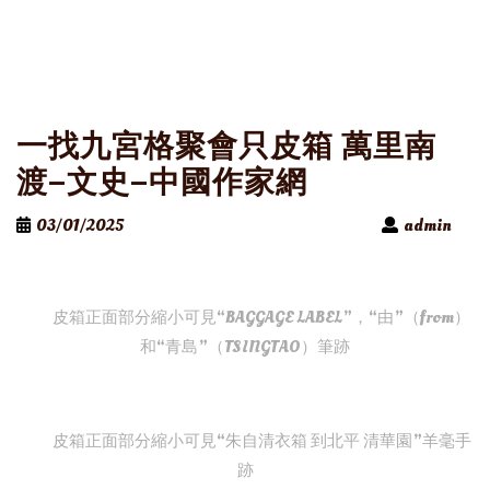
一找九宮格聚會只皮箱 萬里南
渡–文史–中國作家網
03/01/2025
admin
皮箱正面部分縮小可見“BAGGAGE LABEL”，“由”（from）
和“青島”（TSINGTAO）筆跡
皮箱正面部分縮小可見“朱自清衣箱 到北平 清華園”羊毫手
跡