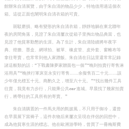
館辦朱自清展覽，由于朱自清的物品少少，特地借用過這個衣
箱。這從正面也闡明朱自清衣箱的可貴。
斑駁磨損、略有變形的朱自清衣箱，靜靜地躺在東北聯年
夜的房間角落，見證了朱自清屢次從箱子里掏出物品典當，也
見證了他貧寒勤懇的生涯。為了生計，朱自清陸續將年夜字
典、燈膽、墨盒、網球拍、被單、橡皮管、皮外套、窗帷布等
拿往寄賣，也常常到他人家蹭飯。朱自清在日誌里還常常記錄
諸這般類的話：“下戰書陳夢家贈面包一個”“晚到拍賣行寄售淋
浴用具”“晚挾行軍床至永安行寄售……余擬售百二十元……該
少年僅允標五十元。商酌久之，增至六十元。”“找出幾件工具
往賣，我竟有力步行，只能乘公共car 進城。早晨找了幾家拍賣
行，將帶往的工具所有的寄賣。”
朱自清購置的一件馬夫用的氈披風，不只用于御冷，還曾
在早晨展下當褥子，這件衣物后來屢次呈現在伴侶的回想中，
成為他貧寒生涯的標志。他在歐洲游學時，曾買了一冊梅斯費