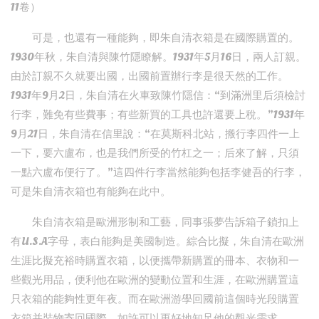
11卷）
可是，也還有一種能夠，即朱自清衣箱是在國際購置的。
1930年秋，朱自清與陳竹隱瞭解。1931年5月16日，兩人訂親。
由於訂親不久就要出國，出國前置辦行李是很天然的工作。
1931年9月2日，朱自清在火車致陳竹隱信：“到滿洲里后須檢討
行李，難免有些費事；有些新買的工具也許還要上稅。”1931年
9月21日，朱自清在信里說：“在莫斯科北站，搬行李四件一上
一下，要六盧布，也是我們所受的竹杠之一；后來了解，只須
一點六盧布便行了。”這四件行李當然能夠包括李健吾的行李，
可是朱自清衣箱也有能夠在此中。
朱自清衣箱是歐洲形制和工藝，同事張夢告訴箱子鎖扣上
有U.S.A字母，表白能夠是美國制造。綜合比擬，朱自清在歐洲
生涯比擬充裕時購置衣箱，以便攜帶新購置的冊本、衣物和一
些觀光用品，便利他在歐洲的變動位置和生涯，在歐洲購置這
只衣箱的能夠性更年夜。而在歐洲游學回國前這個時光段購置
衣箱并裝物寄回國際，如許可以更好地知足他的觀光需求。