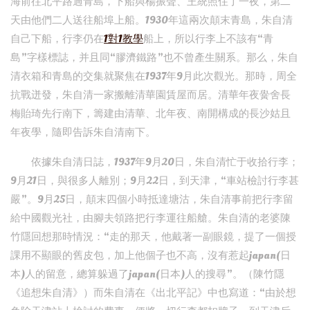
海前往北平路過青島，下船與楊振聲、王統照住了一夜，第二
天由他們二人送往船埠上船。1930年這兩次顛末青島，朱自清
自己下船，行李仍在
1對1教學
船上，所以行李上不該有“青
島”字樣標誌，并且同“膠濟鐵路”也不曾產生關系。那么，朱自
清衣箱和青島的交集就聚焦在1937年9月此次觀光。那時，周全
抗戰迸發，朱自清一家搬離清華園賃屋而居。清華年夜黌舍長
梅貽琦先行南下，籌建由清華、北年夜、南開構成的長沙姑且
年夜學，隨即告訴朱自清南下。
依據朱自清日誌，1937年9月20日，朱自清忙于收拾行李；
9月21日，與很多人離別；9月22日，到天津，“車站檢討行李甚
嚴”。9月25日，顛末四個小時抵達塘沽，朱自清事前把行李留
給中國觀光社，由腳夫領路把行李運往船艙。朱自清的老婆陳
竹隱回想那時情況：“走的那天，他戴著一副眼鏡，提了一個授
課用不顯眼的舊皮包，加上他個子也不高，沒有惹起japan(日
本)人的留意，總算躲過了japan(日本)人的搜尋”。（陳竹隱
《追想朱自清》）而朱自清在《出北平記》中也寫道：“由於想