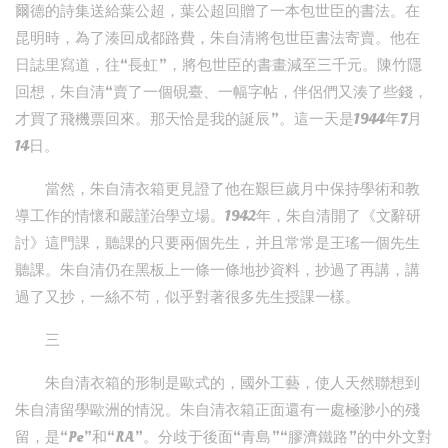
爾德的詩集送給葉公超，葉公超回贈了一本包世臣的書法。在
昆明時，為了湊回成都路費，朱自清將包世臣書法寄賣。他在
日誌里寫道，往“長虹”，將包世臣的書畫減至三千元。陳竹隱
回想，朱自清“賣了一個硯臺、一幅字帖，伴侶們又湊了些錢，
才買了飛機票回來。那天恰是我的誕辰”。這一天是1944年7月
14日。
當然，朱自清衣箱更見證了他在艱巨歲月中保持學術和教
導工作的情懷和嚴謹治學立場。1942年，朱自清開了《文辭研
討》這門課，聽課的只要兩個先生，并且常常是王瑤一個先生
聽課。朱自清仍在黑板上一條一條地抄資料，抄過了再講，講
過了又抄，一絲不茍，似乎對著很多先生授課一樣。
三
朱自清衣箱的形制是歐式的，國外工藝，使人天然聯想到
朱自清留學歐洲的情況。朱自清衣箱正面還有一處極渺小的殘
留，是“Pe”和“RA”。分歧于後面“青島”“膠濟鐵路”的中外文對