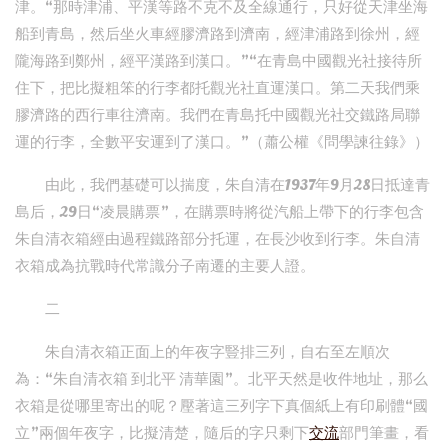
津。“那時津浦、平漢等路不克不及全線通行，只好從天津坐海
船到青島，然后坐火車經膠濟路到濟南，經津浦路到徐州，經
隴海路到鄭州，經平漢路到漢口。”“在青島中國觀光社接待所
住下，把比擬粗笨的行李都托觀光社直運漢口。第二天我們乘
膠濟路的西行車往濟南。我們在青島托中國觀光社交鐵路局聯
運的行李，全數平安運到了漢口。”（蕭公權《問學諫往錄》）
由此，我們基礎可以揣度，朱自清在1937年9月28日抵達青
島后，29日“凌晨購票”，在購票時將從汽船上帶下的行李包含
朱自清衣箱經由過程鐵路部分托運，在長沙收到行李。朱自清
衣箱成為抗戰時代常識分子南遷的主要人證。
二
朱自清衣箱正面上的年夜字豎排三列，自右至左順次
為：“朱自清衣箱 到北平 清華園”。北平天然是收件地址，那么
衣箱是從哪里寄出的呢？壓著這三列字下真個紙上有印刷體“國
立”兩個年夜字，比擬清楚，隨后的字只剩下
交流
部門筆畫，看