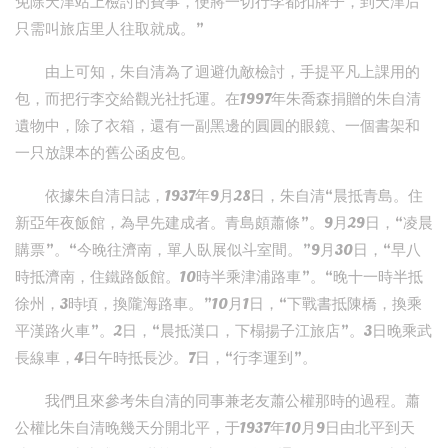
免除天津站上檢討的費事，便將一切行李都扣牌子，到天津后
只需叫旅店里人往取就成。”
由上可知，朱自清為了迴避仇敵檢討，手提平凡上課用的
包，而把行李交給觀光社托運。在1997年朱喬森捐贈的朱自清
遺物中，除了衣箱，還有一副黑邊的圓圓的眼鏡、一個書架和
一只放課本的舊公函皮包。
依據朱自清日誌，1937年9月28日，朱自清“晨抵青島。住
新亞年夜飯館，為早先建成者。青島頗蕭條”。9月29日，“凌晨
購票”。“今晚往濟南，單人臥展似斗室間。”9月30日，“早八
時抵濟南，住鐵路飯館。10時半乘津浦路車”。“晚十一時半抵
徐州，3時頃，換隴海路車。”10月1日，“下戰書抵陳橋，換乘
平漢路火車”。2日，“晨抵漢口，下榻揚子江旅店”。3日晚乘武
長線車，4日午時抵長沙。7日，“行李運到”。
我們且來參考朱自清的同事兼老友蕭公權那時的過程。蕭
公權比朱自清晚幾天分開北平，于1937年10月9日由北平到天