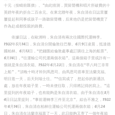
十元（按疇前匯價）。”由此猜測，買留聲機和唱片所破費的十
英鎊年夜約折合二百余元。在東北聯年夜，朱自清在日誌里屢
屢提起和同事或孩子一路聽留聲機，后來他仍是把留聲機賣了
作為赴成都投親的路費。
依據日誌，在歐洲時，朱自清有兩次往國際托運轉李。
1932年5月14日，朱自清分開倫敦往巴黎。6月9日凌晨，抵達德
國柏林。6月13日，“把錢匯給倫敦處事處訂購往上海的船票”。
6月14日，“往運輸公司托運兩個衣箱”。這兩個箱子里或許有一
個就是朱自清衣箱。1932年6月23日，朱自清在“早八時三非常
上船”，“須晚十時才幹到馬恩司。由馬恩司搭車至法蘭克福。
明日逛一天，后天到瑞士往。”“信寫成了，想起你的新通訊
處，放在年夜箱子里，一時未便往取，只得將記得的寫上。”這
里提到的年夜箱子，也有能夠是朱自清衣箱。由于朱自清在8月
4日日誌里提到，“事前運轉李三件至北京”。綜合不雅之，1932
年6月14日，朱自清在柏林往運輸公司托運兩個衣箱；6月24
日，朱自清在法蘭克福逛了一天，此日能夠又寄了一個年夜箱