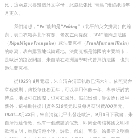
比，這兩處只要幾個外文字母，此處紙張比“青島”殘留紙張年
月更久。
我們猜想，“Pe”能夠是“Peking”（北平的英文拼寫）的縮
寫，表白衣箱與北平有關。老友左尚提醒，“RA”能夠是法國
（République Française）或法蘭克福（Frankfurt am Main）
的略寫，表白購置地或轉運地。法蘭克福是德國的主要城市，
是歐洲的路況關鍵。朱自清在歐洲游學時代曾拜訪法國，也到
過法蘭克福。
從1925年8月開端，朱自清在清華執教已滿六年。依照黌舍
章程規則，傳授每任務五年，可以享用休假一年、專事研討的
待遇，地址可在國際，也可在國外。假如出國，黌舍除付出半
薪外，還補助往復川資各520美元以及每月研討費100美元。
1931年8月22日，朱自清從北平出發赴歐洲。9月8日下戰書，朱
自清抵達倫敦。他有一個總體的假想，即周全考核英國文明和
歐洲文明，重點清楚小說、詩歌、戲劇、音樂、繪畫等文明藝