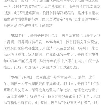
邊城蒙自。隨后，陳竹隱攜後代伴隨清華年夜學幾位傳授支屬
一路，1938年5月15日在天津乘汽船南下，由朱自清在越南海防
迎接，6月5日抵達蒙自。從陳竹隱旱路過程看，消除朱自清衣
箱由陳竹隱攜帶的能夠。由此基礎鑒定“青島”是朱自清1937年
顛末青島時托運轉李留下的陳跡。
1938年8月，蒙自分校撤回昆明，朱自清衣箱也跟著主人到
了昆明。因昆明物價昂貴，1940年6月，陳竹隱攜兒子朱喬森、
朱思俞回家鄉成都生涯，朱自清一人留居昆明。8月4日，朱自
清休假到成都，家人團圓。在成都休假一年后，朱自清于1941
年10月30日前往昆明，辭清華年夜學中文系主任職，由聞一多
接任。此后，每逢假期，朱自清城市赴成都投親。
1946年5月4日，國立東北年夜學宣佈停止。清華、北年
夜、南開三所年夜學開端向平津遷徙。6月1日，朱自清“上午到
系辦公室交冊本。緩運之九包置清華第七箱，急運之六包置了
一及江清箱中”。從這里看，15個裝書包裹都置于箱子里，朱自
清衣箱似不該在內。6月11日，朱自清“下戰書收拾行裝”。6月