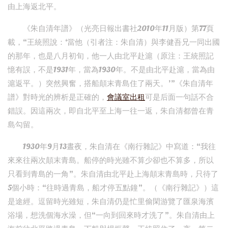
由上海返北平。
《朱自清年譜》（光亮日報出書社2010年11月版）第77頁
載，“王統照說：‘當他（引者注：朱自清）與李健吾兄一同出國
的那年，也是八月初旬，他一人由北平赴滬（原注：王統照記
憶有誤，不是1931年，當為1930年。不是由北平赴滬，當為由
滬返平。）突然興奮，搭船顛末青島住了兩天。’”《朱自清年
譜》對時光的辨析是正確的，
會議室出租
可是后面一句話不合
錯誤。因這兩次，即自北平至上海一往一返，朱自清都曾在青
島勾留。
1930年9月13晝夜，朱自清在《南行雜記》中寫道：“我往
來來往兩次顛末青島。船停的時光雖不算少卻也不算多，所以
只看到青島的一角”。朱自清由北平赴上海顛末青島時，只待了
5個小時：“往時過青島，船才停五點鐘”。（《南行雜記》）這
是途經。逗留時光雖短，朱自清仍是忙里偷閑游覽了匯泉海濱
浴場，想洗個海水澡，但“一向到回來時才洗了”。朱自清由上