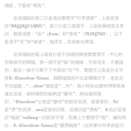
殘紙，下面有“青島”。
這頁殘紙的第二行是漢語繁體字“行李號牌”，上面是英
語“BAGGAGE LABEL”。第三行是三個漢字，上面有兩個英文單
詞，都很清楚：“由”（from）和“青島”（TSINGTAO）。以下
是漢字“至”和“經過”，無譯文，其他無法辨識。
這頁殘紙的最上端首行是不持續的兩個繁體漢字，中心約
空兩個字的間隔。第一個字是“鐵”的殘留，字形完全，不難識
別；最后一個字只剩下下半部似“呂”字。繁體字上面是外文字
母R.-Kiaochow-Tsiean。我開端識別不出是哪國文字，老友吉
宇佳提醒，“…chow”應當是“…州”。我小時辰在膠州灣青島海
邊生涯過，頓時聯想到能夠是“膠州”。經由過程搜
刮，“Kiaochow”公然是“膠州”的拼音音譯。接著查到，Tsi
是“濟”的音譯，ean是描述詞尾，這個詞是“濟南”。R.也許是英
語“鐵路”railway一詞的首字母，照應上方繁體字“鐵”。據此明
白：R.-Kiaochow-Tsiean是“膠濟鐵路”（在同事付丹寧的提示