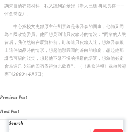
詢朱自清衣箱材料，我又讀到劉景錄《斯人已逝 典範長存——
悼念喬森》。
中心黨校文史部原主任劉景錄是朱喬森的同事，他倆又同
為全國政協委員。他回想見到這只皮箱時的情況：“同業的人曩
昔后，我仍然站在展覽柜前，盯著這只皮箱入迷，想象喬森獻
出這件物品時的情形，想起他那圓圓的蒼白的臉龐，想起他那
謙恭可親的淺笑，想起他不緊不慢的措辭的語調，想象他必定
會為這只皮箱的回宿覺得無比欣喜”。（《進修時報》黨校教導
專刊2003年4月7日）
Post
Previous
Previous Post
Post
navigation
Next
Next Post
Post
Search