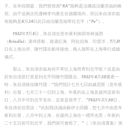
子。在本段開篇，我們曾猜測“RA”能夠是法國或法蘭克福的略
寫。由于這兩次托運轉李均產生在德國境內，所以朱自清衣箱
有能夠是6月24日此日由法蘭克福寄往北平（“Pe”）。
1932年7月8日，朱自清在意年夜利南部布林迪西
（Brindisi）港埠搭船，路過紅海、阿拉伯海、印度洋，7月31
日在上海泊岸。陳竹隱在船埠接他，兩人隨即在上海舉行成婚
儀式。
那么，朱自清衣箱為何不寄往上海而寄到北平呢？這是由
於朱自清原打算是到北平同陳竹隱匯合。1932年4月20晝夜一
時，朱自清致信陳竹隱：“我們預計七月七日由威尼斯（意年夜
利）出發，七月三十一日到上海。年夜約在上海及揚州逗留旬
日，八月中可到北平見你，這算是很早了。”1932年5月30日，
朱自清在信里說：“此刻我決議由蘇伊士回國，想七月中由意年
夜利出發，八月中到上海，在揚州上海住一禮拜光景；年夜約
二十五日前可到北平，我們就可會晤了。”（《朱自清選集》第