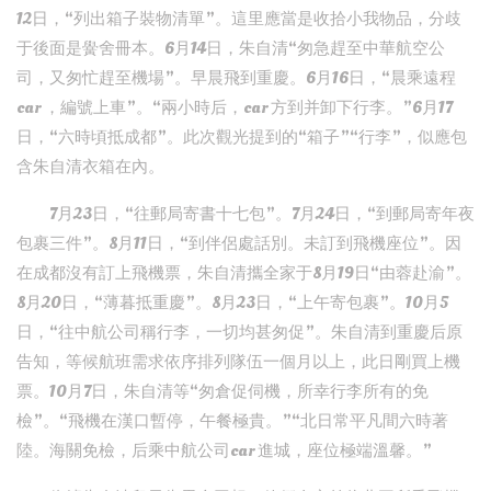
12日，“列出箱子裝物清單”。這里應當是收拾小我物品，分歧
于後面是黌舍冊本。6月14日，朱自清“匆急趕至中華航空公
司，又匆忙趕至機場”。早晨飛到重慶。6月16日，“晨乘遠程
car ，編號上車”。“兩小時后，car 方到并卸下行李。”6月17
日，“六時頃抵成都”。此次觀光提到的“箱子”“行李”，似應包
含朱自清衣箱在內。
7月23日，“往郵局寄書十七包”。7月24日，“到郵局寄年夜
包裹三件”。8月11日，“到伴侶處話別。未訂到飛機座位”。因
在成都沒有訂上飛機票，朱自清攜全家于8月19日“由蓉赴渝”。
8月20日，“薄暮抵重慶”。8月23日，“上午寄包裹”。10月5
日，“往中航公司稱行李，一切均甚匆促”。朱自清到重慶后原
告知，等候航班需求依序排列隊伍一個月以上，此日剛買上機
票。10月7日，朱自清等“匆倉促伺機，所幸行李所有的免
檢”。“飛機在漢口暫停，午餐極貴。”“北日常平凡間六時著
陸。海關免檢，后乘中航公司car 進城，座位極端溫馨。”