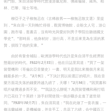
術門類。朱自清留學時代曾漫游威尼斯、佛羅倫薩、羅馬、柏
林、巴黎、瑞士等地。
柳亞子之子柳無忌在《古稀敘舊——柳無忌散文選》里提
到，“朱自清一天到晚忙得很，觀賞博物館，企盼文人宅，游公
園，跑市場，逛書店，沒有時光與愛好到男子學院往聽德國文
學史”。“那時辰，他身材好，游行高，不意后來竟為生涯的累
贅，損毀了他的安康。”
由於有黌舍補貼，歐洲游學時代也許是朱自清平生經濟狀
態最好的時代。1932年2月15日，他在日誌里寫道：“買了一架
留聲機和《哥倫比亞音樂史》一書。明天是我比來幾個月來花
錢最多的一天。”3月9日，“下決計買以前選訂的唱片。我在音
樂方面花失落的錢要跨越九磅了，天哪！”3月14日，“因買書和
唱片破費過多而不安。”“我該怎么辦呢？為買留聲機和兩打唱
片已花往了十英鎊！游手好閒使我一個步驟步走進了逝世胡
同。”1931年10月7日，朱自清寫道：“我在此做了一套衣服，一
條法蘭絨褲，是機械做，并非手工，共花了六磅，合中國百三