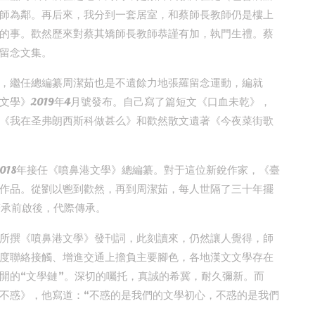
師為鄰。再后來，我分到一套居室，和蔡師長教師仍是樓上
的事。歡然歷來對蔡其矯師長教師恭謹有加，執門生禮。蔡
留念文集。
，繼任總編纂周潔茹也是不遺餘力地張羅留念運動，編就
學》2019年4月號發布。自己寫了篇短文《口血未乾》，
《我在圣弗朗西斯科做甚么》和歡然散文遺著《今夜菜街歌
，2018年接任《噴鼻港文學》總編纂。對于這位新銳作家，《臺
作品。從劉以鬯到歡然，再到周潔茹，每人世隔了三十年擺
著承前啟後，代際傳承。
所撰《噴鼻港文學》發刊詞，此刻讀來，仍然讓人覺得，師
度聯絡接觸、增進交通上擔負主要腳色，各地漢文文學存在
開的“文學鏈”。深切的囑托，真誠的希冀，耐久彌新。而
不惑》，他寫道：“不惑的是我們的文學初心，不惑的是我們