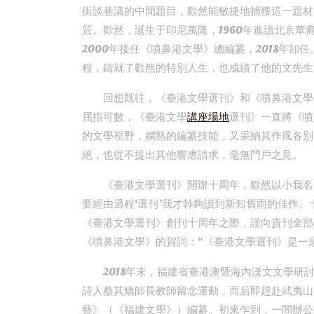
街談巷議的中間題目，歡然能敏捷地捕獲這一題材
質。歡然，誕生于印尼萬隆，1960年進讀北京華裔
2000年接任《噴鼻港文學》總編纂，2018年
程，鑄就了歡然的特別人生，也成績了他的文先生
回想既往，《臺港文學選刊》和《噴鼻港文學
屈指可數，《臺港文學
講座場地
選刊》一直將《噴
的文學視野，嫻熟的編纂技能，又采納其作風各別
絕，也從不提出其他響應請求，毫無門戶之見。
《臺港文學選刊》開辦十周年，歡然以小我名
要經由過程‘選刊’我才幹夠讀到新知舊雨的佳作
《臺港文學選刊》創刊十周年之際，謹向貴刊全部
《噴鼻港文學》的賀詞：“《臺港文學選刊》是一
2018年末，福建省臺港澳暨海內漢文文學
詩人蔡其矯師長教師留念運動，而后即趕赴武夷山參
藝》（《福建文學》）編纂。初來乍到，一間辦公