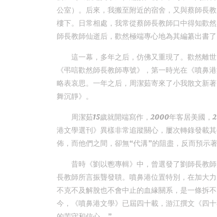
公室）。后來，我搬至附近的宿舍，又與蔡師長教
樓下。日常相處，我常從蔡師長教師口中得知歡然
師長教師仙逝后，歡然極端專心地為其編纂出書了
這一幕，多年之后，仿佛又重現了。歡然離世
《弔唁歡然師長教師專號》，第一時光在《噴鼻港文
略表哀思。一年之后，周潔茹寄來了小我散文新著
舞沉靜》。
周潔茹15歲就開端寫作，2000年客居美國
港文學選刊》異樣非常追蹤關心，屢次轉錄發載其
佈，而他們之間，卻無“代溝”的阻盡，反而預示
昔時《劉以鬯專輯》中，曾選發了劉師長教師
長教師所言振聾發聵。噴鼻港位置特別，在加大力
不克不及解脫也不會中止的血緣關系，是一條拆不
今，《噴鼻港文學》已屆四十載，游江撰文《四十
的苦守和信心。”