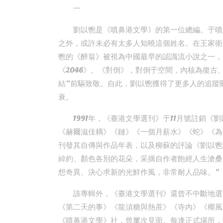
一
劉以鬯是《噴鼻港文學》的第一位總編。于噴
之外，或許未必有太多人知曉這個姓名。在王家衛
鬯的《醉翁》被視為中國最早的認識流小說之一，
《2046》。《對倒》，對倒于空間，內核為復古
結”前驅致敬。自此，劉以鬯獲得了更多人的追蹤
衰。
1991年，《臺港文學選刊》于11月號註銷
《赫爾滋佳耦》《鏈》《一個月薪水》《蛇》《為
刊發其自傳與作品年表，以及柳蘇的評論《劉以鬯
綽約、顏色各別的花朵，采摘自作者飽經人生滄桑
想奇異、決心求新的光鮮作風，非常耐人品味。”
該專輯外，《臺港文學選刊》還曾不中斷地選
《第二天的事》《龍須糖與熱蔗》《寺內》《椰風
《噴鼻港文學》社，曾屢次見面。每逢正式場所，