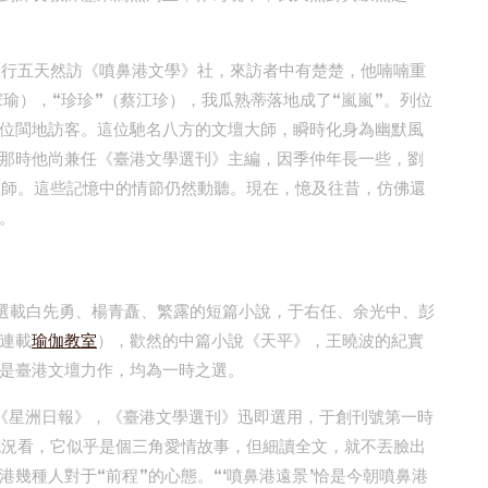
一行五天然訪《噴鼻港文學》社，來訪者中有楚楚，他喃喃重
宋瑜），“珍珍”（蔡江珍），我瓜熟蒂落地成了“嵐嵐”。列位
位閩地訪客。這位馳名八方的文壇大師，瞬時化身為幽默風
那時他尚兼任《臺港文學選刊》主編，因季仲年長一些，劉
教師。這些記憶中的情節仍然動聽。現在，憶及往昔，仿佛還
。
號選載白先勇、楊青矗、繁露的短篇小說，于右任、余光中、彭
連載
瑜伽教室
），歡然的中篇小說《天平》，王曉波的紀實
是臺港文壇力作，均為一時之選。
亞《星洲日報》，《臺港文學選刊》迅即選用，于創刊號第一時
概況看，它似乎是個三角愛情故事，但細讀全文，就不丟臉出
幾種人對于“前程”的心態。“‘噴鼻港遠景’恰是今朝噴鼻港