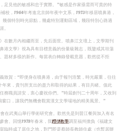
，足見他的敏感和忠于實際。”敏感是作家亟需而可貴的特
補校，1964年考進北京師年夜中文系，1973年移居噴鼻港，
卸任。幾個特別時光節點，幾處特別運動區域，幾段特別心路過
涯。
》在數月內相繼而至，先后面世。噴鼻江文壇上，文學期刊
鼻港文學》視為具有目標意義的份量級雜志，既鑒戒其坦蕩
、題材多樣的新作。每當表白轉錄發載意愿，歡然從不拒
義致賀：“即便身在噴鼻港，由于報刊浩繁，時光嚴重，往往
。十年來，貴刊所支出的盡力和取得的結果，有目共睹。值此
任務職員請安，衷心慶祝你們。”時屆創刊二十周年，又收到
扇窗口，讓我們無機會觀賞漢文文學場地的精美風景。”
研討會在武夷山舉行學術研究會。歡然先是到晉江餐與加入有名
會。回憶1978年春末，我
1對1教學
調至福州擔負《福建文
室臨時成了居住之地，對門即是蔡師長教師住處（也暫居辦