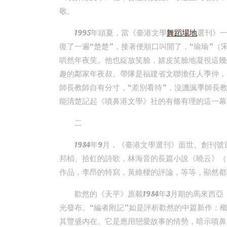
敬。
1995年頭夏，當《臺港文學
舞蹈場地
選刊》
復了一遍“楚楚”，接著便順口叫開了，“瑜瑜”（
哄然年夜笑。他也綻放笑臉，嬉皮笑臉地凝視這幾
趣的鄰家年夜叔。帶隊是福建省文聯擔任人季仲，
師長教師自有分寸，“差別看待”，沒譏諷季師長
能清楚記起《噴鼻港文學》社的有條有理的這一幕
二
1984年9月，《臺港文學選刊》面世。創刊
邦楨、拾虹的詩歌，林海音的長篇小說《曉云》（
作品，李昂的特寫，黃維樑的評論，等等，顯然都
歡然的《天平》原載1984年3月期的馬來西
光發布。“編者附記”如是評析歡然的中篇新作：
其豐盛內在。它是應用戀愛故事的情勢，暗示噴鼻港