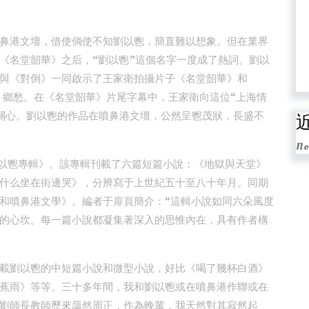
鼻港文壇，借使倘使不知劉以鬯，簡直難以想象。但在業界
《名堂韶華》之后，“劉以鬯”這個名字一度成了熱詞。劉以
與《對倒》一同啟示了王家衛拍攝片子《名堂韶華》和
、鄉愁。在《名堂韶華》片尾字幕中，王家衛向這位“上海情
關心。劉以鬯的作品在噴鼻港文壇，公然呈鬯茂狀，長盛不
No
《劉以鬯專輯》。該專輯刊載了六篇短篇小說：《地獄與天堂》
什么坐在街邊哭》，分辨寫于上世紀五十至八十年月。同期
和噴鼻港文學》。編者于扉頁簡介：“這輯小說如同六朵風度
的心坎。每一篇小說都凝集著深入的思惟內在，具有作者構
載劉以鬯的中短篇小說和微型小說，好比《喝了幾杯白酒》
蕉雨》等等。三十多年間，我和劉以鬯或在噴鼻港作聯或在
劉師長教師歷來藹然周正，作為晚輩，我天然對其寂然起