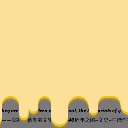
學鏈”——寫在《噴鼻港
–文史–中國作找九宮格講
they are the children of your soul, the blueprints of yo
”——寫在《噴鼻港文學》創刊40周年之際–文史–中國