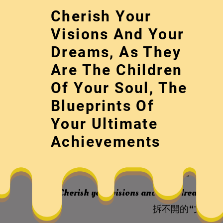
Skip
Cherish Your
to
content
Visions And Your
Dreams, As They
Are The Children
Of Your Soul, The
Blueprints Of
Your Ultimate
一條拆不開的“文
Achievements
之際
Cherish your visions and your dreams, as 
拆不開的“文學鏈