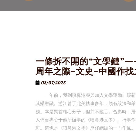
一條拆不開的“文學鏈”—
周年之際–文史–中國作
03/07/2025
一年前，我到噴鼻港餐與加入文學運動。履新
其樂融融。游江曾于北美執事多年，頗有設法和舉
務。本是聚首核心分子，但并不饒舌。合影時，居
人們更專心于他所辦事的《噴鼻港文學》。行事作
斑。這也是《噴鼻港文學》歷任總編的一向作風。