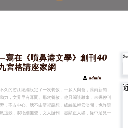
—寫在《噴鼻港文學》創刊40
Se
找九宮格講座家網
admin
不久的游江總編設定了一次餐敘，十多人與會，舊雨新知，
動力，文界早有耳聞。那次餐敘，他只閑談雜事，未幾聊刊
旁，不占中心。我不由暗裡懸想，總編風輕云淡間，也許讓
風這般，潤物細無聲，文人辦刊，盡顯正人姿，從中足見一