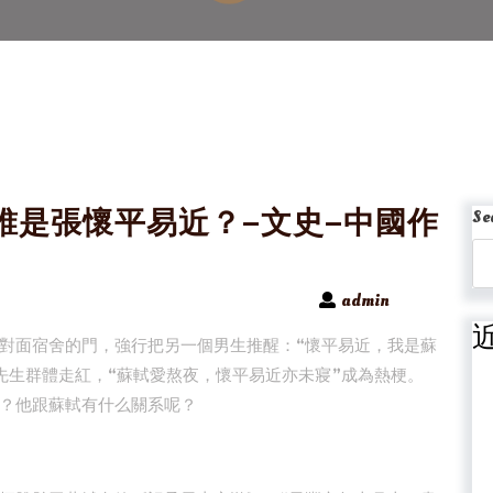
誰是張懷平易近？–文史–中國作
Se
admin
對面宿舍的門，強行把另一個男生推醒：“懷平易近，我是蘇
先生群體走紅，“蘇軾愛熬夜，懷平易近亦未寢”成為熱梗。
？他跟蘇軾有什么關系呢？