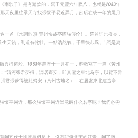
《南歌子》是有題款的，寫于元豐六年臘八，也就是1083年
十二那天夜里往承天寺找張懷平易近弄月，然后在統一年的尾月
寫過一首《水調歌頭·黃州快哉亭贈張偓佺》。這首詞比擬長，
莊生天籟，剛道有牝牡。一點浩然氣，千里快哉風。”詞是寫
轍異樣這般。1083年農歷十一月初一，蘇轍寫了一篇《黃州
：“清河張君夢得，謫居齊安，即其廬之東北為亭，以覽不雅
河縣張君張夢得被貶齊安（黃州古地名），在居處東北建造亭
張懷平易近，那么張懷平易近畢竟叫什么名字呢？我們必需
寫到五代十國就戛但是止，沒有記錄北宋的汗青。到了南