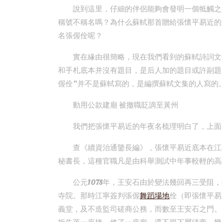
說到這里，仔細的伴侶能夠會發明一個牴觸之
稱號不稱名嗎？為什么蘇軾那首贈給張懷平易近的
名張偓佺呢？
實在緣由很簡略，現在我們看到的蘇軾詩詞文
和手札底本并沒有題目，是后人加的題目或許副題
偓佺”并不是蘇軾寫的，是編撰蘇軾文集的人寫的
動用公款建廟 被撤職貶謫至黃州
我們把張懷平易近的年夜名梳理明白了，上面
查《續資治通鑒長編》，張懷平易近底本在江
秘書長，這種官職凡是由科舉測試中年事較輕的高
公元1078年，王安石由於變法幾回再三受
寺院。那時江寧簽判張偓
舞蹈場地
佺（即張懷平易
義堂，及不造監司磋商公務，而數至王安石之門。