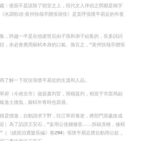
處：後面不是說除了朝堂之上，現代文人伴侶之間都是稱字
《水調歌頭·黃州快哉亭贈張偓佺》是直呼張懷平易近的年夜
集，跨越一半是在他逝世后由子孫和弟子結集的，良多詩詞
目，未必會應用蘇軾本身的口氣。換言之，“黃州快哉亭贈張
。
再了解一下狀況張懷平易近的生溫和人品。
寧府（今南京市）做簽書判官，簡稱簽判，相當于市當局副
級進士擔負，蘇軾年青時也當過。
阻，很是憤激，自動請求下野，往江寧府養老，將部門居處改成
近）為了諂諛王安石，“妄用公使錢修造……拆鎮淮橋，修精
”（《續資治通鑒長編》卷294）張懷平易近擅自動用公款，