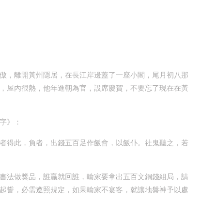
傲，離開黃州隱居，在長江岸邊蓋了一座小閣，尾月初八那
，屋內很熱，他年進朝為官，設席慶賀，不要忘了現在在黃
字》：
者得此，負者，出錢五百足作飯會，以飯仆。社鬼聽之，若
書法做獎品，誰贏就回誰，輸家要拿出五百文銅錢組局，請
起誓，必需遵照規定，如果輸家不宴客，就讓地盤神予以處