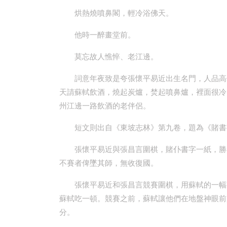
烘熱燒噴鼻閣，輕冷浴佛天。
他時一醉畫堂前。
莫忘故人憔悴、老江邊。
詞意年夜致是夸張懷平易近出生名門，人品高
天請蘇軾飲酒，燒起炭爐，焚起噴鼻爐，裡面很冷
州江邊一路飲酒的老伴侶。
短文則出自《東坡志林》第九卷，題為《賭書
張懷平易近與張昌言圍棋，賭仆書字一紙，勝
不賽者俾墜其師，無收復國。
張懷平易近和張昌言競賽圍棋，用蘇軾的一幅
蘇軾吃一頓。競賽之前，蘇軾讓他們在地盤神眼前
分。