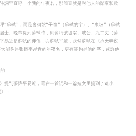
詩詞里直呼一小我的年夜名，那簡直就是對他人的鄙棄和欺
“蘇軾”，而是會稱號“子瞻”（蘇軾的字）、“東坡”（蘇軾
居士。晚輩提到蘇軾時，則會稱號坡翁、坡公、九二丈（蘇
平易近是蘇軾的伴侶，與蘇軾平輩，既然蘇軾在《承天寺夜
就不太能夠是張懷平易近的年夜名，更有能夠是他的字，或許他
近的
》提到張懷平易近，還在一首詞和一篇短文里提到了這小
閣》：