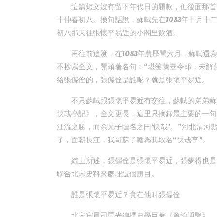
這篇短文沒有留下年代日的題款，但後面那首
十仲春初八。換句話說，蘇軾先在1083年十月
初八那天往張懷平易近的小閣里飲酒。
再往前追溯，在1083年農歷閏六月，蘇軾還
不抄寫全文，開頭著名句：“堪笑蘭臺令郎，未解
給張偓佺的，張偓佺是誰呢？就是張懷平易近。
不只蘇軾跟張懷平易近有交往，蘇軾的弟弟蘇
快哉亭記》，全文更長，這里只摘錄最主要的一句
江流之勝，而余兄子瞻名之曰‘快哉’。”河北清
子，面朝長江，我哥蘇子瞻為其取名“快哉亭”。
綜上所述，張偓佺是張懷平易近，張夢得也是
聯合北宋史料來處理這個題目。
誰是張懷平易近？實在他叫張偓佺
北宋官員司馬光編撰史學巨著《資治通鑒》，