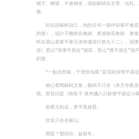
稱字、稱號，不會稱名，假如蘇軾在文章、信札、
侮。
好比說蘇軾自己，他的任何一個伴侶都不會直呼
的號），或許子瞻師長教師、東坡師長教師、東坡
軾在眉山老家平輩兄弟傍邊排行第九十二）。張懷
游》里以“張懷平易近”相當，那么“懷平易近”
的號。
“一點浩然氣，千里快哉風”是寫給張懷平易
細心查閱蘇軾文集，蘇軾不只在《承天寺夜游
我。那首詞是《南歌子·黃州臘八日飲懷平易近小
衛霍元勛后，韋平異族賢。
吹笙只合在緱山。
閑駕？鸞回往、趁新年。