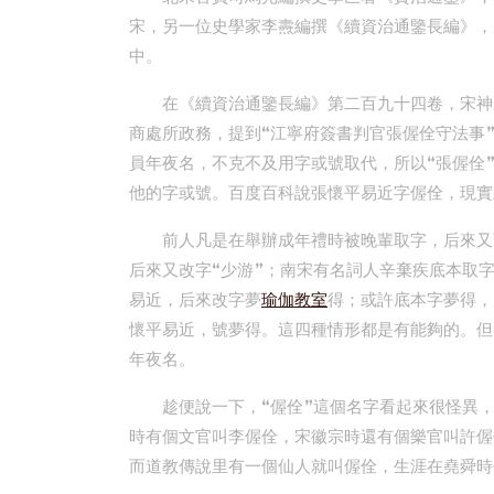
宋，另一位史學家李燾編撰《續資治通鑒長編》，
中。
在《續資治通鑒長編》第二百九十四卷，宋神
商處所政務，提到“江寧府簽書判官張偓佺守法事
員年夜名，不克不及用字或號取代，所以“張偓佺”
他的字或號。百度百科說張懷平易近字偓佺，現實
前人凡是在舉辦成年禮時被晚輩取字，后來又
后來又改字“少游”；南宋有名詞人辛棄疾底本取字
易近，后來改字夢
瑜伽教室
得；或許底本字夢得，
懷平易近，號夢得。這四種情形都是有能夠的。但
年夜名。
趁便說一下，“偓佺”這個名字看起來很怪異
時有個文官叫李偓佺，宋徽宗時還有個樂官叫許偓
而道教傳說里有一個仙人就叫偓佺，生涯在堯舜時