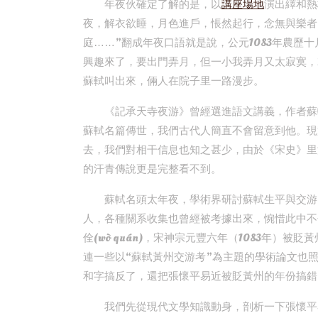
年夜伙確定了解的是，以
講座場地
演出繹和熱
夜，解衣欲睡，月色進戶，悵然起行，念無與樂者
庭……”翻成年夜口語就是說，公元1083年農歷
興趣來了，要出門弄月，但一小我弄月又太寂寞，
蘇軾叫出來，倆人在院子里一路漫步。
《記承天寺夜游》曾經選進語文講義，作者蘇
蘇軾名篇傳世，我們古代人簡直不會留意到他。現
去，我們對相干信息也知之甚少，由於《宋史》里
的汗青傳說更是完整看不到。
蘇軾名頭太年夜，學術界研討蘇軾生平與交游
人，各種關系收集也曾經被考據出來，惋惜此中不
佺(wò quán)，宋神宗元豐六年（1083年
連一些以“蘇軾黃州交游考”為主題的學術論文也
和字搞反了，還把張懷平易近被貶黃州的年份搞錯
我們先從現代文學知識動身，剖析一下張懷平