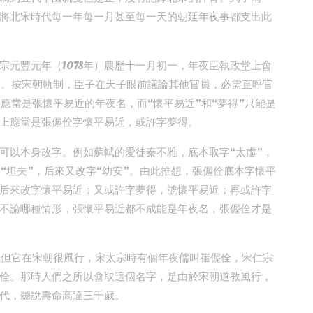
將北宋時代每一年每一月甚至每一天的朝廷年夜事都支出此
宗元豐元年（1078年）農歷十一月初一，年夜臣執政堂上會
”。按宋朝軌制，臣子在天子眼前議論其他官員，必需直呼官
應當是張懷平易近的年夜名，而“懷平易近”和“夢得”只能是
上應當是張偓佺字懷平易近，或許字夢得。
可以本身改字。例如蘇軾的愛徒秦不雅，底本取字“太虛”，
“坦夫”，后來又改字“幼安”。由此推想，張偓佺底本字懷平
后來改字懷平易近；又或許字夢得，號懷平易近；再或許字
不論哪種情形，張懷平易近都不成能是年夜名，張偓佺才是
，但它在宋朝很風行，宋太宗時有個年夜儒叫崔偓佺，宋仁宗
佺。那時人們之所以會取這個名字，是由於宋朝道教風行，
代，聽說壽命高達三千歲。