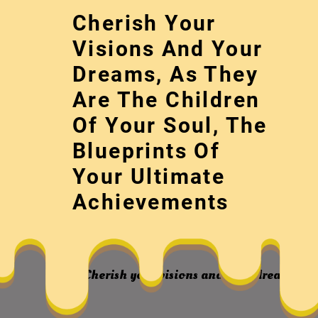
Skip
Cherish Your
to
content
Visions And Your
Dreams, As They
Are The Children
Of Your Soul, The
Blueprints Of
Your Ultimate
不找九宮格時租懂
Achievements
Cherish your visions and your dreams, as 