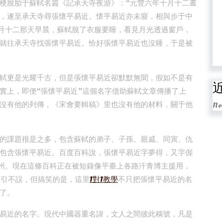
梗脫胎于蘇軾名篇《記承天寺夜游》：“元豐六年十月十二晝
，遂至承天寺尋張懷平易近。懷平易近亦未寢，相與步于中
十月十二那天早晨，蘇軾脫了衣服要睡，看見月光透過窗戶，
就往承天寺找張懷平易近。恰好張懷平易近也沒睡，于是被
軾更是光耀千古，但是張懷平易近卻默默無聞，假如不是有
實上，即便“張懷平易近”這個名字借助蘇軾文章傳播了上
沒有他的列傳，《宋會要輯稿》里也沒有他的材料，關于他
No
的課題很是之多，包含蘇軾的弟子、子孫、親戚、同寅、仇
包含張懷平易近。百度百科說，張懷平易近字夢得，又字偓
）被貶黃州。現在這條百科正在被短錄像平臺上各路汗青博主援用，
照引不誤，但搞笑的是，這里
1對1教學
不只把張懷平易近的名
了。
易近的名字。現代中國器重名諱，文人之間彼此稱號，凡是