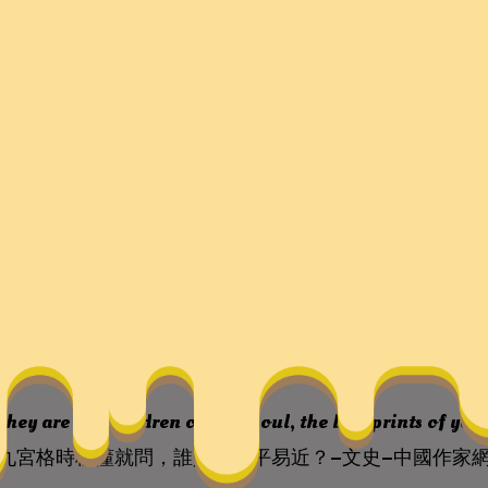
就問，誰是張懷平易近
網
they are the children of your soul, the blueprints of yo
九宮格時租懂就問，誰是張懷平易近？–文史–中國作家