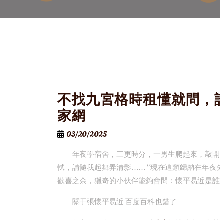
不找九宮格時租懂就問，
家網
03/20/2025
年夜學宿舍，三更時分，一男生爬起來，敲開
軾，請隨我起舞弄清影……”現在這類歸納在年夜
歡喜之余，獵奇的小伙伴能夠會問：懷平易近是誰
關于張懷平易近 百度百科也錯了