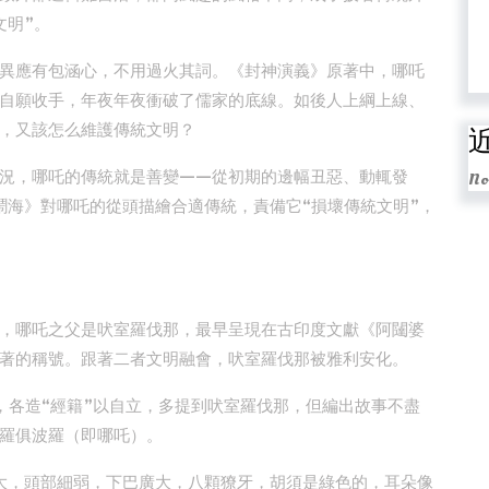
文明”。
異應有包涵心，不用過火其詞。《封神演義》原著中，哪吒
自願收手，年夜年夜衝破了儒家的底線。如後人上綱上線、
，又該怎么維護傳統文明？
況，哪吒的傳統就是善變——從初期的邊幅丑惡、動輒發
No
鬧海》對哪吒的從頭描繪合適傳統，責備它“損壞傳統文明”，
，哪吒之父是吠室羅伐那，最早呈現在古印度文獻《阿闥婆
著的稱號。跟著二者文明融會，吠室羅伐那被雅利安化。
，各造“經籍”以自立，多提到吠室羅伐那，但編出故事不盡
羅俱波羅（即哪吒）。
大，頭部細弱，下巴廣大，八顆獠牙，胡須是綠色的，耳朵像