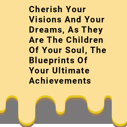
Skip
Cherish Your
to
content
Visions And Your
Dreams, As They
Are The Children
Of Your Soul, The
Blueprints Of
Your Ultimate
不竭變更才是
Achievements
Cherish your visions and your dreams, as 