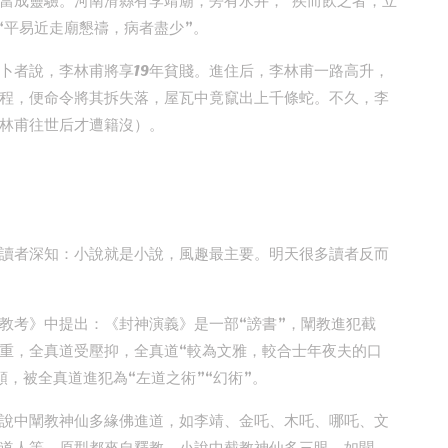
當成靈驗。河南滑縣有李靖廟，旁有水井，“疾而飲之者，立
，“平易近走廟懇禱，病者盡少”。
卜者說，李林甫將享19年貧賤。進住后，李林甫一路高升，
程，便命令將其拆失落，屋瓦中竟竄出上千條蛇。不久，李
李林甫往世后才遭籍沒）。
讀者深知：小說就是小說，風趣最主要。明天很多讀者反而
教考》中提出：《封神演義》是一部“謗書”，闡教進犯截
重，全真道受壓抑，全真道“較為文雅，較合士年夜夫的口
，被全真道進犯為“左道之術”“幻術”。
說中闡教神仙多緣佛進道，如李靖、金吒、木吒、哪吒、文