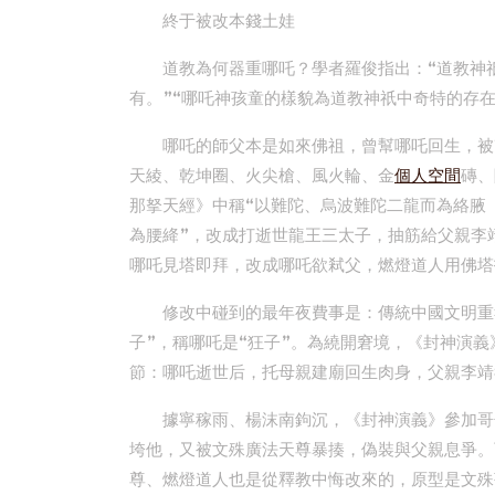
終于被改本錢土娃
道教為何器重哪吒？學者羅俊指出：“道教神
有。”“哪吒神孩童的樣貌為道教神祇中奇特的存在
哪吒的師父本是如來佛祖，曾幫哪吒回生，被
天綾、乾坤圈、火尖槍、風火輪、金
個人空間
磚、
那拏天經》中稱“以難陀、烏波難陀二龍而為絡腋
為腰絳”，改成打逝世龍王三太子，抽筋給父親李
哪吒見塔即拜，改成哪吒欲弒父，燃燈道人用佛塔
修改中碰到的最年夜費事是：傳統中國文明重
子”，稱哪吒是“狂子”。為繞開窘境，《封神演義
節：哪吒逝世后，托母親建廟回生肉身，父親李靖
據寧稼雨、楊沫南鉤沉，《封神演義》參加哥
垮他，又被文殊廣法天尊暴揍，偽裝與父親息爭。
尊、燃燈道人也是從釋教中悔改來的，原型是文殊