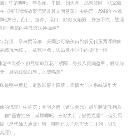
圖》中的哪吒，年夜頭、牛眼、朝天鼻，肌肉發財，吠室羅
在《哪吒鬧海故事流變及其文明意蘊》中鉤沉，1986年在遼
哪吒方臉、凸目、挺鼻、環口，頭戴火焰冠，身披甲衣，雙腿
還是“典範的釋教護法神抽像”。
年好漢，寧稼雨等稱，美國沙可樂美術館躲元代玉質浮雕飾
身纏混天綾，手拿乾坤圈，與后世小說中的哪吒一樣。
陣怎生裝扮？但見頭戴紅花金紫圈，身披八寶繡盔甲，腳穿綠
矛，身騎紅鬃白馬，大聲喝罵”。
殊是明中葉起，道教影響力降落，靠擴大仙人系統吸引大
像的流變》中鉤沉：元明之際《道法會元》最早將哪吒列為
，稱“靈官性急，威勝哪吒，三頭九目，變更通靈”，位列馬
編《歷代仙人通鑒》時，哪吒已與托塔李天王并列；明后
真經》。