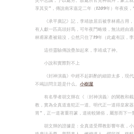
災不忠誠，予以處分。故處所官見神就拜，蒙上就
享其安”，傳說南宋嘉定二年（1209年）年夜疫
《承平廣記》記，李靖故居后被李林甫占用，
有人獻一匹高頭好馬，可年夜門略矮，無法經由過
林甫家產被籍沒，公然只住了19年（此處有誤，
這些靈驗傳說疊加起來，李靖成了神。
小說和實際對不上
《封神演義》中經不起斟酌的細節太多，現代
不竭詰問主題是什么。
小樹屋
有名學者胡文輝在《〈封神演義〉的闡教和截
教，實為全真道進犯正一道。明代正一道得皇家器
胃”，正一道著重符篆，道術較陋俗，屬形而下一類
胡文輝的證據是：全真道受釋教影響年夜，小