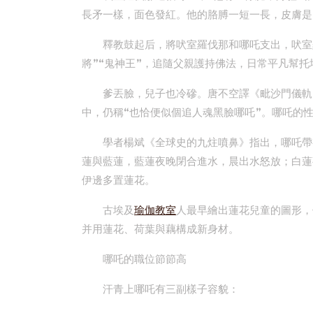
長矛一樣，面色發紅。他的胳膊一短一長，皮膚是
釋教鼓起后，將吠室羅伐那和哪吒支出，吠室
將”“鬼神王”，追隨父親護持佛法，日常平凡幫托
爹丟臉，兒子也冷磣。唐不空譯《毗沙門儀軌
中，仍稱“也恰便似個追人魂黑臉哪吒”。哪吒的
學者楊斌《全球史的九炷噴鼻》指出，哪吒帶
蓮與藍蓮，藍蓮夜晚閉合進水，晨出水怒放；白蓮
伊邊多置蓮花。
古埃及
瑜伽教室
人最早繪出蓮花兒童的圖形，
并用蓮花、荷葉與藕構成新身材。
哪吒的職位節節高
汗青上哪吒有三副樣子容貌：