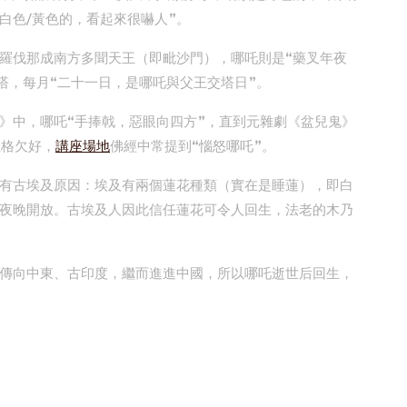
白色/黃色的，看起來很嚇人”。
羅伐那成南方多聞天王（即毗沙門），哪吒則是“藥叉年夜
塔，每月“二十一日，是哪吒與父王交塔日”。
》中，哪吒“手捧戟，惡眼向四方”，直到元雜劇《盆兒鬼》
性格欠好，
講座場地
佛經中常提到“惱怒哪吒”。
有古埃及原因：埃及有兩個蓮花種類（實在是睡蓮），即白
夜晚開放。古埃及人因此信任蓮花可令人回生，法老的木乃
傳向中東、古印度，繼而進進中國，所以哪吒逝世后回生，