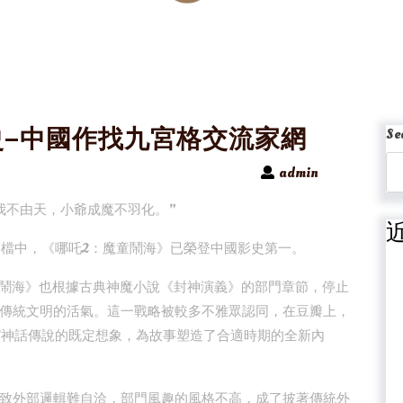
史–中國作找九宮格交流家網
Se
admin
我不由天，小爺成魔不羽化。”
節檔中，《哪吒2：魔童鬧海》已榮登中國影史第一。
童鬧海》也根據古典神魔小說《封神演義》的部門章節，停止
傳統文明的活氣。這一戰略被較多不雅眾認同，在豆瓣上，
海’神話傳說的既定想象，為故事塑造了合適時期的全新內
致外部邏輯難自洽，部門風趣的風格不高，成了披著傳統外