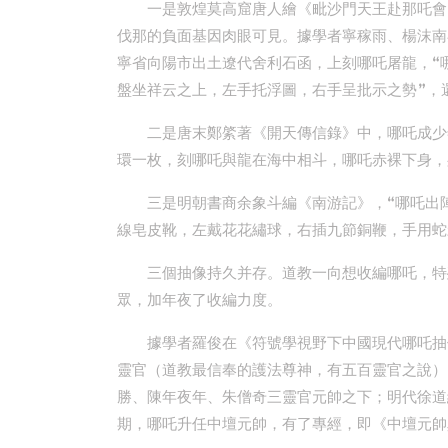
一是敦煌莫高窟唐人繪《毗沙門天王赴那吒會
伐那的負面基因肉眼可見。據學者寧稼雨、楊沫南
寧省向陽市出土遼代舍利石函，上刻哪吒屠龍，“
盤坐祥云之上，左手托浮圖，右手呈批示之勢”，
二是唐末鄭綮著《開天傳信錄》中，哪吒成少
環一枚，刻哪吒與龍在海中相斗，哪吒赤裸下身，
三是明朝書商余象斗編《南游記》，“哪吒出
線皂皮靴，左戴花花繡球，右插九節銅鞭，手用蛇
三個抽像持久并存。道教一向想收編哪吒，特
眾，加年夜了收編力度。
據學者羅俊在《符號學視野下中國現代哪吒抽
靈官（道教最信奉的護法尊神，有五百靈官之說）
勝、陳年夜年、朱僧奇三靈官元帥之下；明代徐道
期，哪吒升任中壇元帥，有了專經，即《中壇元帥