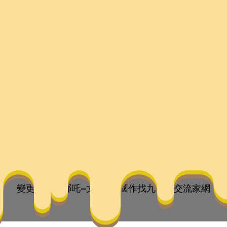
真哪吒–文史–中國作找
they are the children of your soul, the blueprints of yo
變更才是真哪吒–文史–中國作找九宮格交流家網