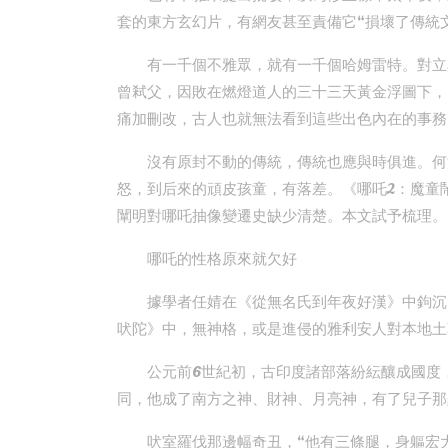
套的東方玄幻片，有網友甚至責備它“損壞了傳統
有一千個不雅眾，就有一千個哈姆雷特。對立
曾弒父，因敗在燃燈道人的三十三天黃金浮圖下，
痛加刪改，古人也就無法看到這些出色內在的事務
沒有原封不動的傳統，傳統也應與時俱進。何
怒，到后來的頑皮孩童，有落差。《哪吒2：魔童
闡明對哪吒抽像變遷史缺少清楚。本文試予梳理。
哪吒的性格原來就欠好
據學者任婧在《從無名氏到年夜好漢》中鉤沉
吠陀》中，無神格，或是進侵的雅利安人對本地土
公元前6世紀初，古印度諸部落紛紜釀成國度
同，他成了南方之神、財神、月亮神，有了兒子那
吠室羅伐那邊幅奇丑，“他有三條腿，身軀宏