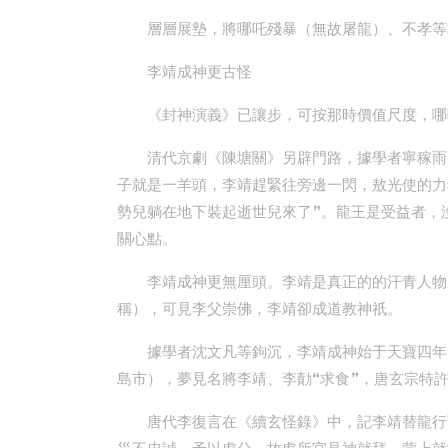
層層展墊，將哪吒殘暴（無故屠龍）、不孝等
李靖成神更古怪
《封神演義》已讓步，可按那時價值尺度，哪
清代京劇《陳塘關》另辟門路，據學者寧稼雨
子就是一羊頭，李靖趕緊往旁邊一閃，敖光使的力
勢兒躺在地下裝起逝世兒來了”。龍王是受益者，
關心點。
李靖成神更無厘頭。李靖是真正的的汗青人物
稱），可見李父崇佛，李靖卻成道教神祇。
據學者沈文凡等鉤沉，李靖成神始于天寶四年
島市），夢見名將李靖、李勣“求食”，唐玄宗特
唐代李復言在《續玄怪錄》中，記李靖替龍行