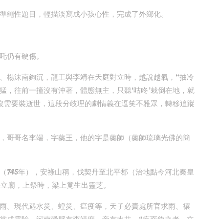
準繩性題目，輕描淡寫成小孩心性，完成了外鄉化。
吒仍有硬傷。
、楊沫南鉤沉，龍王與李靖在天庭對立時，越說越氣，“抽冷
猛，往前一撞沒有沖著，體態無主，只聽‘咕咚’栽倒在地，就
沒需要裝逝世，這段分歧理的劇情義在逗笑不雅眾，轉移追蹤
，哥哥名李端，字藥王，他的字是藥師（藥師琉璃光佛的簡
（745年），安祿山稱，伐契丹至北平郡（治地點今河北秦皇
許立廟，上祭時，梁上竟生出靈芝。
雨。現代遇水災、蝗災、瘟疫等，天子必責處所官求雨、禳