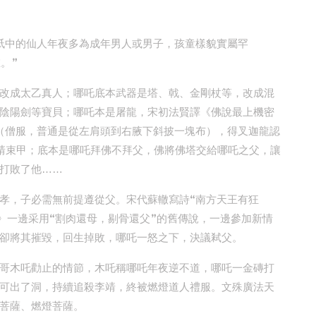
祇中的仙人年夜多為成年男人或男子，孩童樣貌實屬罕
。”
改成太乙真人；哪吒底本武器是塔、戟、金剛杖等，改成混
陰陽劍等寶貝；哪吒本是屠龍，宋初法賢譯《佛說最上機密
（僧服，普通是從左肩頭到右腋下斜披一塊布），得叉迦龍認
靖束甲；底本是哪吒拜佛不拜父，佛將佛塔交給哪吒之父，讓
打敗了他……
孝，子必需無前提遵從父。宋代蘇轍寫詩“南方天王有狂
》一邊采用“割肉還母，剔骨還父”的舊傳說，一邊參加新情
卻將其摧毀，回生掉敗，哪吒一怒之下，決議弒父。
哥木吒勸止的情節，木吒稱哪吒年夜逆不道，哪吒一金磚打
可出了洞，持續追殺李靖，終被燃燈道人禮服。文殊廣法天
菩薩、燃燈菩薩。