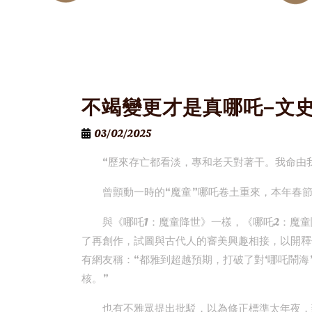
不竭變更才是真哪吒–文
03/02/2025
“歷來存亡都看淡，專和老天對著干。我命由
曾顫動一時的“魔童”哪吒卷土重來，本年春
與《哪吒1：魔童降世》一樣，《哪吒2：魔
了再創作，試圖與古代人的審美興趣相接，以開釋
有網友稱：“都雅到超越預期，打破了對‘哪吒鬧
核。”
也有不雅眾提出批駁，以為修正標準太年夜，