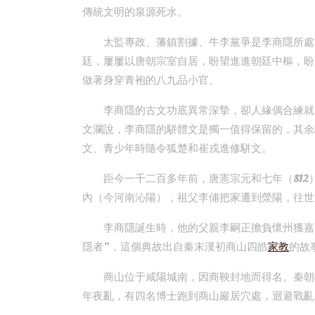
傳統文明的泉源死水。
太監專政、藩鎮割據、牛李黨爭是李商隱所處
廷，屢屢以唐朝宗室自居，盼望進進朝廷中樞，盼
做著身穿青袍的八九品小官。
李商隱的古文功底異常深摯，卻人緣偶合練就
文瀾說，李商隱的駢體文是獨一值得保留的，其余
文、青少年時隨令狐楚和崔戎進修駢文。
距今一千二百多年前，唐憲宗元和七年（81
內（今河南沁陽），祖父李俌把家遷到滎陽，往世
李商隱誕生時，他的父親李嗣正擔負懷州獲嘉
隱者”，這個典故出自秦末漢初商山四皓
家教
的故
商山位于咸陽城南，因商鞅封地而得名。秦朝
年夜亂，有四名博士跑到商山巖居穴處，迴避戰亂