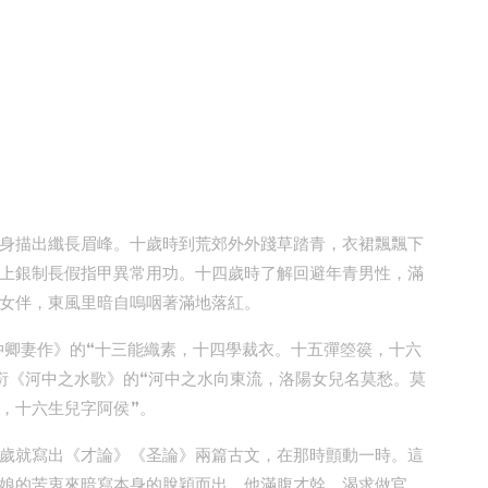
身描出纖長眉峰。十歲時到荒郊外外踐草踏青，衣裙飄飄下
上銀制長假指甲異常用功。十四歲時了解回避年青男性，滿
女伴，東風里暗自嗚咽著滿地落紅。
仲卿妻作》的“十三能織素，十四學裁衣。十五彈箜篌，十六
衍《河中之水歌》的“河中之水向東流，洛陽女兒名莫愁。莫
，十六生兒字阿侯”。
歲就寫出《才論》《圣論》兩篇古文，在那時顫動一時。這
娘的苦衷來暗寫本身的脫穎而出。他滿腹才幹、渴求做官，