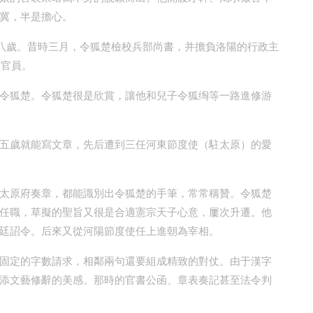
冀，半是擔心。
八歲。昔時三月，令狐楚檢校兵部尚書，并擔負洛陽的行政主
品官員。
令狐楚。令狐楚很是欣賞，讓他和兒子令狐绹等一路進修游
五歲就能寫文章，先后遭到三任河東節度使（駐太原）的愛
太原府奏章，都能識別出令狐楚的手筆，常常稱贊。令狐楚
任職，草擬的聖旨又很是合適憲宗天子心意，屢次升遷。他
廷詔令。后來又從河陽節度使任上進朝為宰相。
固定的字數請求，相鄰兩句還要組成精致的對仗。由于漢字
添文藝修辭的美感。那時的官書公函、章表奏記甚至法令判