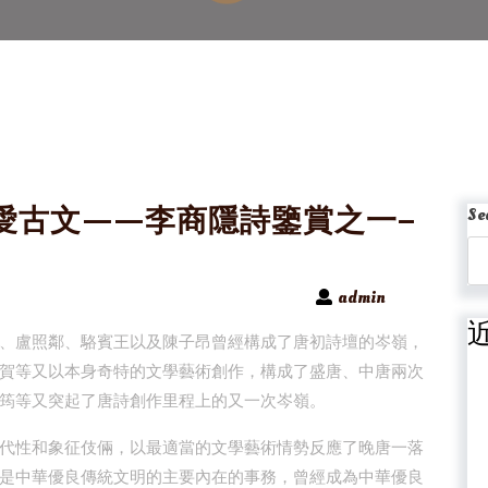
愛古文——李商隱詩鑒賞之一–
Se
admin
、盧照鄰、駱賓王以及陳子昂曾經構成了唐初詩壇的岑嶺，
賀等又以本身奇特的文學藝術創作，構成了盛唐、中唐兩次
筠等又突起了唐詩創作里程上的又一次岑嶺。
代性和象征伎倆，以最適當的文學藝術情勢反應了晚唐一落
是中華優良傳統文明的主要內在的事務，曾經成為中華優良