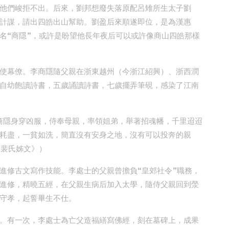
他們峻拒不出。后來，劉邦想廢失落原配呂雉所生太子劉
計謀，請出四皓出山幫助。劉盈后來順遂即位，是為漢惠
名“商隱”，或許是盼望他長年夜后可以或許像商山四皓那樣
使幕僚。李商隱隨父親在浙東越州（今浙江紹興）、浙西潤
自幼飽讀詩書，五歲誦讀詩書，七歲擺弄筆硯，感染了江南
李商隱身穿凶服，侍奉母親，率領姐弟，舉著招魂幡，千里迢迢
耗盡，一貧如洗，簡直沒有安身之地，沒有可以投奔的親
祭裴氏姊文》）
進修古文寫作技能。李處士的父親曾擔負“皇郊社令”職務，
進修，精曉五經，在父親生病后加入太學，隨侍父親回到滎
守孝，起誓畢生不仕。
。有一次，李處士為亡父造福繕寫佛經，刻在墓碑上，成果