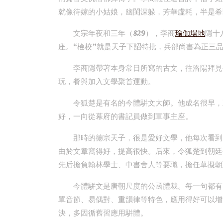
就像待嫁的小姑娘，幽閨深躲，芳華虛耗，半是希
文宗年夜和三年（829），李商
瑜伽場地
隱十
座。“檢校”就是天子下詔特批，兵部尚書為正三
李商隱帶著本身常日所寫的古文，往洛陽拜見
玩，餐與加入文學聚首運動。
令狐楚是有名的今體駢文大師。他成名很早，
好，一向從幕府的書記員做到軍事主座。
那時的德宗天子，很是愛好文學，他每次看到
由於文章寫得好，提高很快。后來，令狐楚到朝廷
先后擔負翰林學士、中書舍人等要職，擔任草擬朝
今體駢文是唐朝尺度的公函體裁。每一句都有
單音節、易偶對、重韻律等特色，應用得好可以增
決，多因循舊習應用駢體。