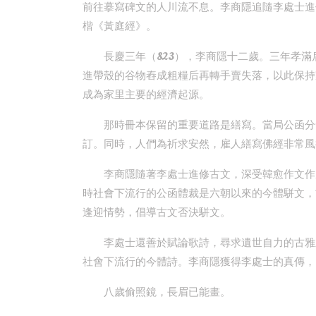
前往摹寫碑文的人川流不息。李商隱追隨李處士進
楷《黃庭經》。
長慶三年（823），李商隱十二歲。三年孝
進帶殼的谷物舂成粗糧后再轉手賣失落，以此保持
成為家里主要的經濟起源。
那時冊本保留的重要道路是繕寫。當局公函分
訂。同時，人們為祈求安然，雇人繕寫佛經非常風
李商隱隨著李處士進修古文，深受韓愈作文作
時社會下流行的公函體裁是六朝以來的今體駢文，
逢迎情勢，倡導古文否決駢文。
李處士還善於賦論歌詩，尋求遺世自力的古雅
社會下流行的今體詩。李商隱獲得李處士的真傳，
八歲偷照鏡，長眉已能畫。