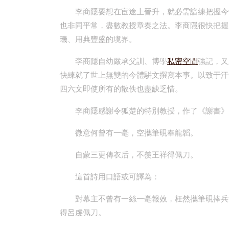
李商隱要想在宦途上晉升，就必需諳練把握今
也非同平常，盡數教授章奏之法。李商隱很快把握
璣、用典豐盛的境界。
李商隱自幼嚴承父訓、博學
私密空間
強記，又
快練就了世上無雙的今體駢文撰寫本事。以致于汗
四六文即使所有的散佚也盡缺乏惜。
李商隱感謝令狐楚的特別教授，作了《謝書》
微意何曾有一毫，空攜筆硯奉龍韜。
自蒙三更傳衣后，不羨王祥得佩刀。
這首詩用口語或可譯為：
對幕主不曾有一絲一毫報效，枉然攜筆硯捧兵
得呂虔佩刀。