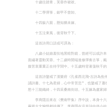
十歲往踏青，芙蓉作裙衩。
十二學彈箏，銀甲不曾卸。
十四躲六親，懸知猶未嫁。
十五泣東風，後背秋千下。
這首詩用口語或可譯為：
八歲小姑娘羞怯地黑暗對鏡，曾經可以或許本
面繡著靈動芙蓉。十二歲時開端進修彈奏古箏，戴
腹苦衷重重正在待字閨中。十五歲時背著蕩秋千的
這首詩鑒戒了漢樂府《孔雀西北飛·古詩為焦
誦詩書。十七為君婦，心中常苦悲”，也鑒戒了蕭
愁十三能織綺，十四采桑南街頭。十五嫁為盧家婦
李商隱后來在《樊南甲集》序中說，本身十六
兩篇古文惋惜都掉傳了。李商隱在這首詩中借小姑