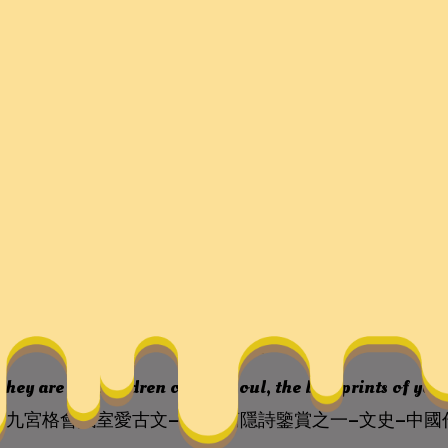
格會議室愛古文——李商
史–中國作家網
they are the children of your soul, the blueprints of yo
找九宮格會議室愛古文——李商隱詩鑒賞之一–文史–中國