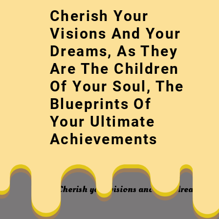
Skip
Cherish Your
to
content
Visions And Your
Dreams, As They
Are The Children
Of Your Soul, The
Blueprints Of
Your Ultimate
不薄駢體找九宮
Achievements
Cherish your visions and your dreams, as 
駢體