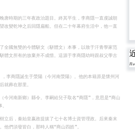
晚唐時期的三年夜政治題目。終其平生，李商隱一直虔誠朝
望改變乾坤之后回隱扁船。但在二十年幕府生活中，他一直
了全國無雙的今體駢文（駢體文）本事，以致于汗青學家范
駢體文所有的放棄并不成惜。這源于李商隱幼時跟叔父學古
No
2），李商隱誕生于滎陽（今河南滎陽）。他的本籍原是懷州河
后就葬在那里。
（今河南新鄉）縣令。李嗣給兒子取名“商隱”，意思是“商山
事。
樹立后，秦始皇嬴政提拔了七十名博士資管理政。后來秦末
。他們須發皆白，那時人稱“商山四皓”。