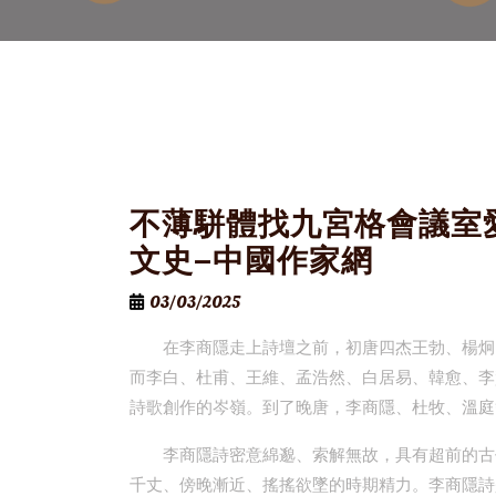
不薄駢體找九宮格會議室
文史–中國作家網
03/03/2025
在李商隱走上詩壇之前，初唐四杰王勃、楊炯
而李白、杜甫、王維、孟浩然、白居易、韓愈、李
詩歌創作的岑嶺。到了晚唐，李商隱、杜牧、溫庭
李商隱詩密意綿邈、索解無故，具有超前的古
千丈、傍晚漸近、搖搖欲墜的時期精力。李商隱詩