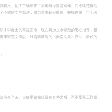
體駢文。他下了極年夜工夫追隨令狐楚進修。而令狐楚待他
了今體駢文的寫法，盡力尋求辭采壯麗、樂律鏗鏘、字字珠
顛末李處士的耳提面命，現在再加上令狐楚的悉心指導，很
青學家范文瀾說，只需李商隱的《樊南文集》存世，唐代的
：
法侍奉辛苦。自從承蒙秘授章奏真傳之后，再不愛慕王祥獲