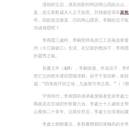
漢朝樹立后，漢高祖劉邦聘請商山四皓出山，
盈，改立新歡戚夫人之子如意。呂雉服從張良
家教
帝。四皓急流勇退，仍回商山隱居。李嗣給兒子取
功成身隱吧？
李商隱三歲時，李嗣受聘為浙江工具兩道察看
州（今江蘇鎮江）生涯。在父親的教誨下，李商隱
的靈秀之氣。
長慶元年（821），李嗣病逝。作為宗子，
把亡父的棺木運回滎陽埋葬。由于千里回葬，家財
戚：“四海無可回之地，九族無可倚之親。”（《
守喪時代，李商隱和弟弟羲叟隨著堂叔李處士
職責是在京城郊外祭奠六合。李處士十八歲收太學
山養病二十多年。父親往世后，李處士在墳邊結廬
李處士精曉書法，各類書體都到達極高的水準