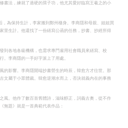
修書法，練就了過硬的孺子功，他尤其愛好臨寫王羲之的小
滿后，為保持生計，李家搬到鄭州棲身。李商隱和母親、姐姐買
家里生計。他還找了一份繕寫公函的任務，抄書、抄經所得
發到各地各級機構，也需求專門雇用社會職員來繕寫、校
行。李商隱的一手好字派上了用處。
風的影響。李商隱開端抄書營生的時辰，韓愈方才往世。那
古文屬于小眾體裁。韓愈逆潮水而上，否決就義內在的事務
之風。他作了數百首舊體詩，滋味醇正，詞義古奧，從不作
《無題》就是一首典範代表作品：