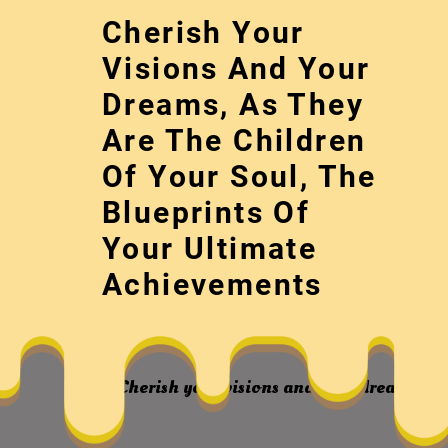
Skip
Cherish Your
to
content
Visions And Your
Dreams, As They
Are The Children
Of Your Soul, The
Blueprints Of
Your Ultimate
中國古代作家演
Achievements
Cherish your visions and your dreams, as 
古代