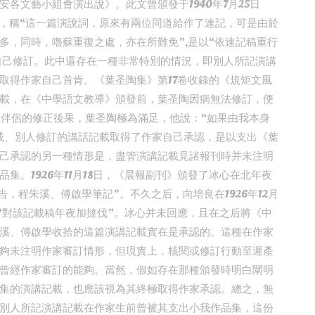
各文藝小組會演出說》。此文曾頒發于1940年7月25日
注，稱“這一篇演說詞，原來有兩位同道給作了速記，可是由於
多，同時，嚕蘇重復之處，亦在所難免”,是以“依速記稿重行
盾自己修訂。此中還存在一種非常特別的情況，即別人所記演講
取得作家自己首肯。《葉圣陶集》第17卷收錄的《規矩文風
載，在《中學語文教導》頒發前，葉圣陶因病無法修訂，便
位伴侶的修正後果，葉圣陶極為滿足，他說：“如果由我本身
記載、別人修訂的講話記載取得了作家自己承認，是以支出《葉
己承認的另一種情形是，盡管演講記載見諸報刊時并未注明
集。1926年11月18日，《晨報副刊》頒發了冰心在北年夜
，程朱溪、傅啟學筆記”。不久之后，向培良在1926年12月
》,“對該記載稿年夜加撻伐”。冰心并未回應，且在之后將《中
對程朱溪、傅啟學收拾的這篇演講記載實在是承認的。這種在作家
夠未注明作家審訂情形，但現實上，核閱或修訂行動至遲產
曾經作家審訂的能夠。當然，假如存在那種頒發時明白闡明
集的演講記載，也應該視為其終極取得作家承認。總之，無
別人所記演講記載在作家生前曾被其支出小我作品集，這份