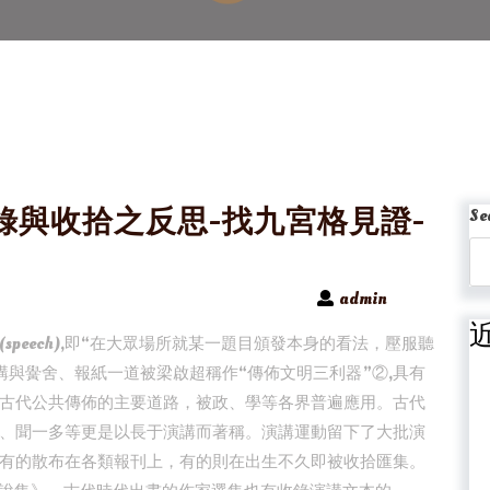
錄與收拾之反思-找九宮格見證-
Se
admin
peech),即“在大眾場所就某一題目頒發本身的看法，壓服聽
講與黌舍、報紙一道被梁啟超稱作“傳佈文明三利器”②,具有
古代公共傳佈的主要道路，被政、學等各界普遍應用。古代
、聞一多等更是以長于演講而著稱。演講運動留下了大批演
有的散布在各類報刊上，有的則在出生不久即被收拾匯集。