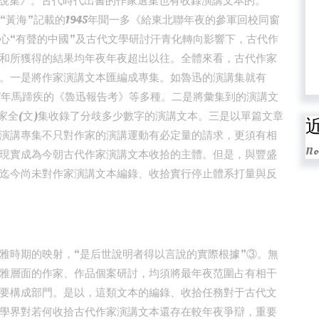
演說集》。古代時代出書的作家選集也有收錄演講文本的。
“黃海”記載的1945年聞一多《給東北聯年夜的參軍回校同窗
心“有聲的中國”及古代文學研討汗青化轉向影響下，古代作
和所獲得的結果均年夜年夜超出以往。全體來看，古代作家
。一是將作家演講文本匯編成專集。如魯迅的演講集就有
981年馬蹄疾的《魯迅報告考》等多種。二是將彙集到的演講文
家全(文)集收錄了分歧多少數字的演講文本。三是以單篇文章
演講專集不只對作家的演講運動有必定量的請求，更須有相
No
現實成為今朝古代作家演講文本收拾的主體。但是，與豐盛
迄今尚未對作家演講文本編錄、收拾實行停止體系打量與反
雅時期的映射，“是后世說明者得以言說的實際根據”③。無
雅層面的作家、作品個案研討，均須將最年夜范圍占有相干
要構成部門。是以，這類文本的編錄、收拾任務對于古代文
學界對若何收拾古代作家演講文本還存在較年夜爭辯，重要