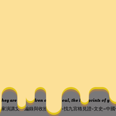
講文本編錄與收拾之反思-
史–中國作家網
they are the children of your soul, the blueprints of yo
作家演講文本編錄與收拾之反思-找九宮格見證-文史–中國