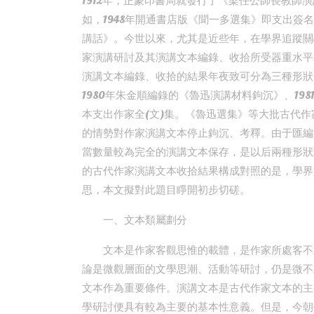
1912年，正蒙印書局就發行了《梁任公師長教師
如，1948年開通書店版《聞一多選集》即支出簽名
講話》。今世以來，尤其是近些年，在學界追蹤關
家演講研討及其演講文本編錄、收拾所受器重水平
演講文本編錄、收拾的結果年夜致可分為三種形狀
1980年朱金順編錄的《魯迅演講材料鉤沉》、1
本支出作家全(文)集。《魯迅選集》等大批古代作
的情勢對作家演講文本停止鉤沉、考釋。由于匯編
當數量較為完全的演講文本保存，是以后兩種形狀
的古代作家演講文本收拾結果構成對照的是，學界
思，本文擬對此題目睜開初步切磋。
一、文本類屬劃分
文本是作家客觀思惟的載體，是作家所處客不
論是微觀層面的文學思潮、活動等研討，仍是微不
文本作為重要條件。演講文本是古代作家文本的主
學研討便具有較為主要的基本性意義。但是，今朝