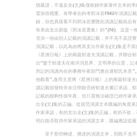
慎嚴謹，不違反全(文)集僅收錄作家著作文本的
需加倍穩重。有學者在鉤考郭沫若1943年演講記
錄，但也異樣看不到郭沫若瀏覽此演講記載稿后有
有來由支出新版《郭沫若選集》的”(16)。這是
否決一份由別人記載的演講記載，并不克不及證實
演講記載，以此為由將其支出作家全(文)集是不
《星洲日報》上的兩篇郁達夫演講記載，并聯合郁
出“鑒于郁達夫在南洋消息界、文明界的位置，記
所記的演講內在的事務年夜部門應合適郁氏本意”
他觀看”,進而主意將《星洲日報》上的兩篇郁達夫的
講記載頒發時并未注明能否經郁達夫審訂承認，郁
記載的能夠性很年夜。但只需無法確證已經作家承
出全(文)集的正編。從規范演講文本匯編的角度
作家承認，有的支出全(文)集的正編，有的不收
明白能否取得作家承認的演講文本，匯編應該從嚴
至于那些轉述、摘述的演講文本，則既不克不