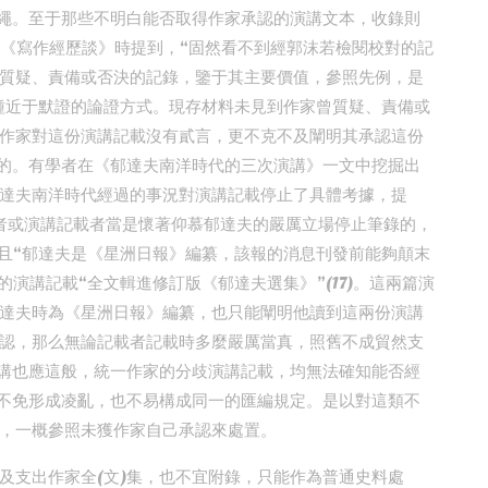
準繩。至于那些不明白能否取得作家承認的演講文本，收錄則
載《寫作經歷談》時提到，“固然看不到經郭沫若檢閱校對的記
質疑、責備或否決的記錄，鑒于其主要價值，參照先例，是
一種近于默證的論證方式。現存材料未見到作家曾質疑、責備或
作家對這份演講記載沒有貳言，更不克不及闡明其承認這份
當的。有學者在《郁達夫南洋時代的三次演講》一文中挖掘出
達夫南洋時代經過的事況對演講記載停止了具體考據，提
者或演講記載者當是懷著仰慕郁達夫的嚴厲立場停止筆錄的，
,且“郁達夫是《星洲日報》編纂，該報的消息刊發前能夠顛末
演講記載“全文輯進修訂版《郁達夫選集》”(17)。這兩篇演
達夫時為《星洲日報》編纂，也只能闡明他讀到這兩份演講
認，那么無論記載者記載時多麼嚴厲當真，照舊不成貿然支
來講也應這般，統一作家的分歧演講記載，均無法確知能否經
，不免形成凌亂，也不易構成同一的匯編規定。是以對這類不
，一概參照未獲作家自己承認來處置。
及支出作家全(文)集，也不宜附錄，只能作為普通史料處