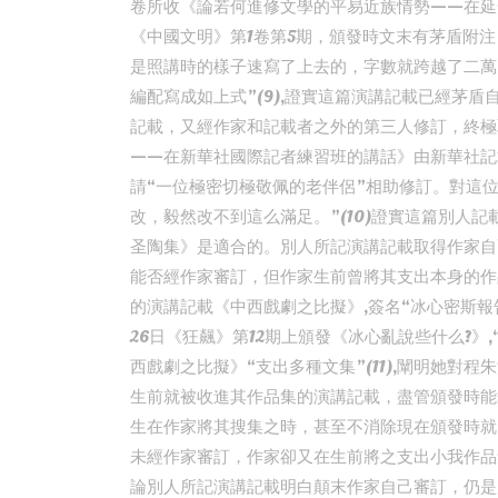
卷所收《論若何進修文學的平易近族情勢——在延安
《中國文明》第1卷第5期，頒發時文末有茅盾附
是照講時的樣子速寫了上去的，字數就跨越了二萬
編配寫成如上式”(9),證實這篇演講記載已經茅
記載，又經作家和記載者之外的第三人修訂，終極
——在新華社國際記者練習班的講話》由新華社記
請“一位極密切極敬佩的老伴侶”相助修訂。對這
改，毅然改不到這么滿足。”(10)證實這篇別人
圣陶集》是適合的。別人所記演講記載取得作家自
能否經作家審訂，但作家生前曾將其支出本身的作品
的演講記載《中西戲劇之比擬》,簽名“冰心密斯報告
26日《狂飆》第12期上頒發《冰心亂說些什么?
西戲劇之比擬》“支出多種文集”(11),闡明她
生前就被收進其作品集的演講記載，盡管頒發時能
生在作家將其搜集之時，甚至不消除現在頒發時就
未經作家審訂，作家卻又在生前將之支出小我作品
論別人所記演講記載明白顛末作家自己審訂，仍是