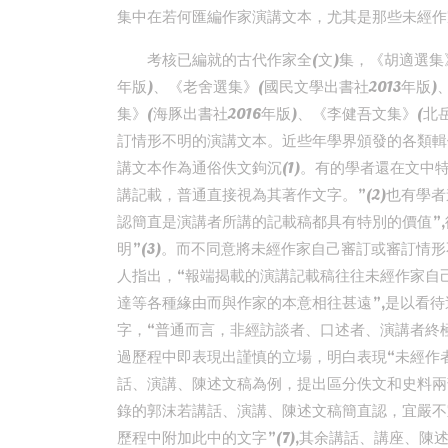
集中在若何匯編作家演講文本，尤其是那些未經作
考核已編就的古代作家全(文)集，《胡適選集》
年版)、《老舍選集》(國民文學出書社2013年版)
集》(海豚出書社2016年版)、《李健吾文集》(
訂情形不明的演講文本。近些年學界頒發的各類輯
講文本作為通俗佚文鉤沉(1)。有的學者還在文中
講記載，普通直接視為其著作文字。”(2)也有學
認簡直是演講者所講的記載稿都具有特別的價值”,
明”(3)。而不同意將未經作家自己審訂或審訂情
人指出，“報端揭載的演講記載稿往往未經作家自
達等各種緣由而與作家的本意相往甚遠”,是以看待這
字，“普通而言，非經訪談者、口述者、演講者終極
過歷程中即表現出謹慎的立場，明白表現“未經作者
話、演講、陳述文稿為例，提出區分佚文和史料兩
錄的郭沫若講話、演講、陳述文稿簡直認，宜嚴不
歷程中附加此中的文字”(7),其余講話、講座、