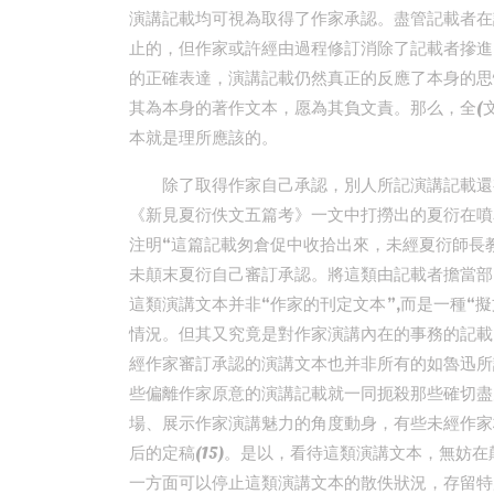
演講記載均可視為取得了作家承認。盡管記載者在
止的，但作家或許經由過程修訂消除了記載者摻進
的正確表達，演講記載仍然真正的反應了本身的思
其為本身的著作文本，愿為其負文責。那么，全(
本就是理所應該的。
除了取得作家自己承認，別人所記演講記載還
《新見夏衍佚文五篇考》一文中打撈出的夏衍在噴
注明“這篇記載匆倉促中收拾出來，未經夏衍師長教
未顛末夏衍自己審訂承認。將這類由記載者擔當部
這類演講文本并非“作家的刊定文本”,而是一種“擬
情況。但其又究竟是對作家演講內在的事務的記載
經作家審訂承認的演講文本也并非所有的如魯迅所說
些偏離作家原意的演講記載就一同扼殺那些確切盡
場、展示作家演講魅力的角度動身，有些未經作家
后的定稿(15)。是以，看待這類演講文本，無妨
一方面可以停止這類演講文本的散佚狀況，存留特