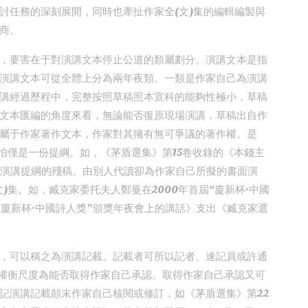
討任務的深刻展開，同時也牽扯作家全(文)集的編輯編製與
商。
，要害在于對演講文本停止公道的類屬劃分。演講文本是指
演講文本可從全體上分為兩年夜類。一類是作家自己為演講
講經過歷程中，完整按照草稿照本宣科的能夠性極小，草稿
文本匯編的角度來看，無論能否復原現場演講，草稿出自作
屬于作家著作文本，作家對其擁有無可爭議的著作權。是
怕僅是一份提綱。如，《茅盾選集》第15卷收錄的《本錢主
一份演講提綱的殘稿。由別人代讀卻為作家自己所擬的書面演
)集。如，臧克家委托夫人鄭曼在2000年首屆“廈新杯·中國
“廈新杯·中國詩人獎”頒獎年夜會上的講話》支出《臧克家選
，可以稱之為演講記載。記載者可所以記者、速記員或許通
，權衡尺度為能否取得作家自己承認。取得作家自己承認又可
記演講記載顛末作家自己核閱或修訂，如《茅盾選集》第22