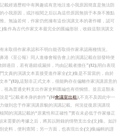
記載經過歷程中有興趣或有意地注進小我原因簡直是無法防
的小我原因，或許核閱之后以為這些原因無損于本身不雅點
惟。無論若何，作家仍然擁有這份演講文本的著作權，認可
文)集作為古代作家文本最完全的匯編形狀，收錄這類演講文
有未取得作家承認和不明白能否取得作家承認兩種情況。
鼻港《至公報》同人進修會報告會上的演講記載在頒發時便
師過目，若有過錯或漏掉，均由記載者擔任”(12),明白表現
門文責的演講文本直接受進作家全(文)集是不當當的，由於
文本”(13),這類非正式文本，很能夠存在偏離作家演講原意的
，視為普通史料支出作家史料匯編也有些惋惜。並且這類未
是“記載者本身的創作”(14
會議室出租
),不克不及因此中一
力做到忠于作家演講原貌的演講記載。何況從復原演講現
核閱的演講記載的“原素性和正確性”實在未必低于作家修正
在顛末需要的考據之后，將其以附錄的情勢支出全(文)集。如許
別史料，便利查閱；另一方面，也表現出全(文)集編輯的謹