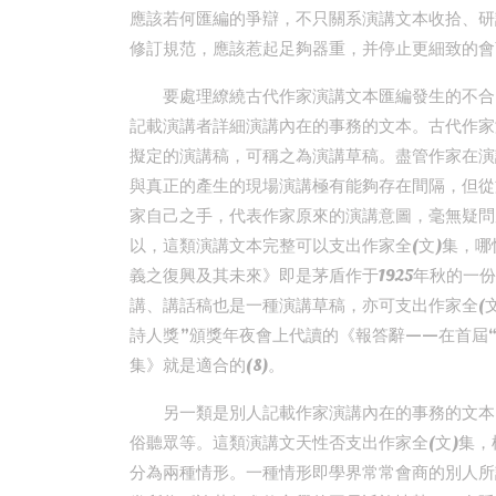
應該若何匯編的爭辯，不只關系演講文本收拾、研
修訂規范，應該惹起足夠器重，并停止更細致的會
要處理繚繞古代作家演講文本匯編發生的不合
記載演講者詳細演講內在的事務的文本。古代作家
擬定的演講稿，可稱之為演講草稿。盡管作家在演
與真正的產生的現場演講極有能夠存在間隔，但從
家自己之手，代表作家原來的演講意圖，毫無疑問
以，這類演講文本完整可以支出作家全(文)集，哪
義之復興及其未來》即是茅盾作于1925年秋的
講、講話稿也是一種演講草稿，亦可支出作家全(文
詩人獎”頒獎年夜會上代讀的《報答辭——在首屆
集》就是適合的(8)。
另一類是別人記載作家演講內在的事務的文本
俗聽眾等。這類演講文天性否支出作家全(文)集
分為兩種情形。一種情形即學界常常會商的別人所