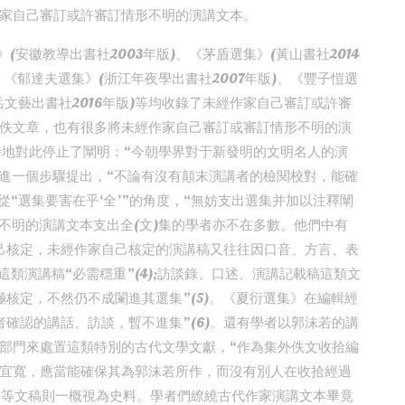
家自己審訂或許審訂情形不明的演講文本。
(安徽教導出書社2003年版)、《茅盾選集》(黃山書社2014
、《郁達夫選集》(浙江年夜學出書社2007年版)、《豐子愷選
北岳文藝出書社2016年版)等均收錄了未經作家自己審訂或許審
佚文章，也有很多將未經作家自己審訂或審訂情形不明的演
特地對此停止了闡明：“今朝學界對于新發明的文明名人的演
者進一個步驟提出，“不論有沒有顛末演講者的檢閱校對，能確
從“選集要害在乎‘全’”的角度，“無妨支出選集并加以注釋闡
形不明的演講文本支出全(文)集的學者亦不在多數。他們中有
己核定，未經作家自己核定的演講稿又往往因口音、方言、表
類演講稿“必需穩重”(4);訪談錄、口述、演講記載稿這類文
核定，不然仍不成闌進其選集”(5)。《夏衍選集》在編輯經
確認的講話、訪談，暫不進集”(6)。還有學者以郭沫若的講
部門來處置這類特別的古代文學文獻，“作為集外佚文收拾編
宜寬，應當能確保其為郭沫若所作，而沒有別人在收拾經過
陳述等文稿則一概視為史料。學者們繚繞古代作家演講文本畢竟