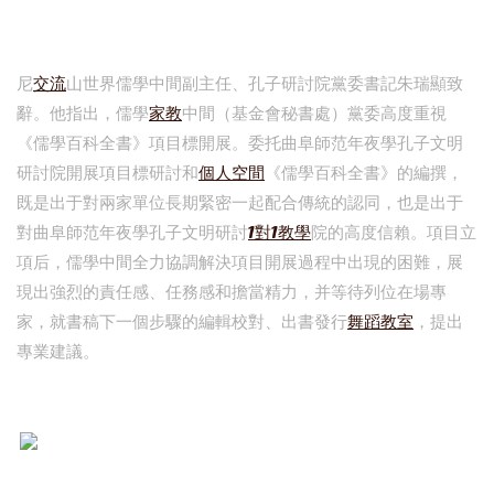
尼
交流
山世界儒學中間副主任、孔子研討院黨委書記朱瑞顯致
辭。他指出，儒學
家教
中間（基金會秘書處）黨委高度重視
《儒學百科全書》項目標開展。委托曲阜師范年夜學孔子文明
研討院開展項目標研討和
個人空間
《儒學百科全書》的編撰，
既是出于對兩家單位長期緊密一起配合傳統的認同，也是出于
對曲阜師范年夜學孔子文明研討
1對1教學
院的高度信賴。項目立
項后，儒學中間全力協調解決項目開展過程中出現的困難，展
現出強烈的責任感、任務感和擔當精力，并等待列位在場專
家，就書稿下一個步驟的編輯校對、出書發行
舞蹈教室
，提出
專業建議。