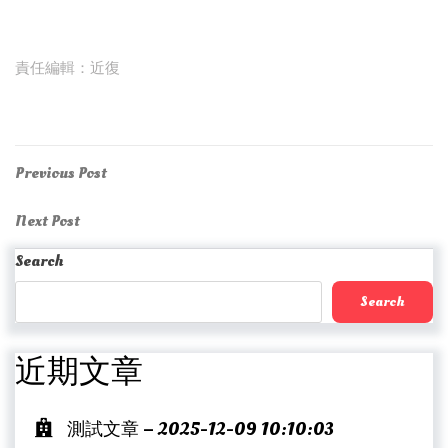
責任編輯：近復
Post
Previous
Previous Post
Post
navigation
Next
Next Post
Post
Search
Search
近期文章
測試文章 – 2025-12-09 10:10:03