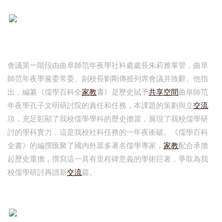
會議第一階段由曲阜師范年夜學社科處處長朱莉雅掌管，曲阜
師范年夜學黨委常委、副校長劉剛傳授列席會議并致辭。他指
出，編纂《儒學百科全
家教
書》是歷史賦予
共享空間
曲阜師范
年夜學孔子文明研討院的責任和任務，本課題的策劃與立
交流
項，充足彰顯了我校儒學學科的歷史擔當，展現了我校儒學研
討的學科實力，這是我校社科任務的一年夜衝破。《儒學百科
全書》的編撰匯聚了國內外眾多著名儒學專家，
家教
配合承擔
起歷史重擔，撰寫這一具有里程碑意義的學術巨著，爭取為我
校儒學研討再譜新
交流
篇。