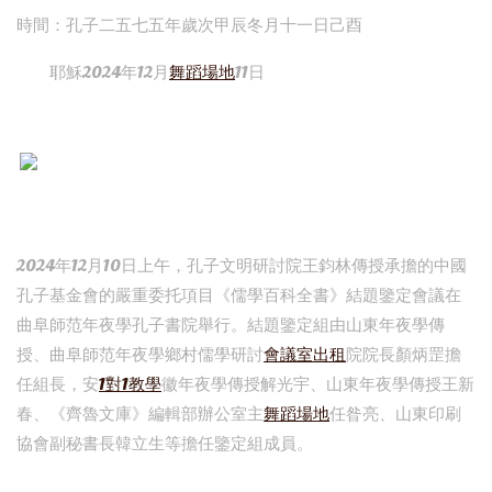
時間：孔子二五七五年歲次甲辰冬月十一日己酉
耶穌2024年12月
舞蹈場地
11日
2024年12月10日上午，孔子文明研討院王鈞林傳授承擔的中國
孔子基金會的嚴重委托項目《儒學百科全書》結題鑒定會議在
曲阜師范年夜學孔子書院舉行。結題鑒定組由山東年夜學傳
授、曲阜師范年夜學鄉村儒學研討
會議室出租
院院長顏炳罡擔
任組長，安
1對1教學
徽年夜學傳授解光宇、山東年夜學傳授王新
春、《齊魯文庫》編輯部辦公室主
舞蹈場地
任昝亮、山東印刷
協會副秘書長韓立生等擔任鑒定組成員。