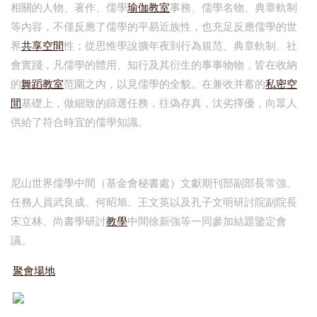
相關的人物、著作、儒學
瑜伽教室
事務、儒學名物、典章軌制
等內容，不僅反應了儒學的平易近族性，也充足反應儒學的世
界
共享空間
性；從思惟學說擴年夜到行為規范、典章軌制、社
會實踐，凡儒學的體用、知行及其衍生的事事物物，皆在收納
的
舞蹈教室
范圍之內，以見儒學的全貌。在兼收并蓄的
私密空
間
基礎上，做細致的篩選任務，往偽存真，汰劣擇優，向眾人
供給了符合時宜的儒學知識。
尼山世界儒學中間（基金會秘書處）文獻期刊部副部長常強、
任務人員武良成、何昭旭、王文英以及孔子文明研討院副院長
宋立林、尚書學研討
教學
中間徐新強等一同參加結題鑒定會
議。
聚會場地