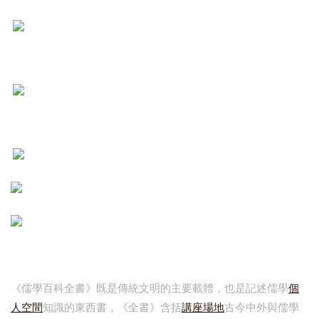
《儒學百科全書》既是傳統文明的主要載體，也是記述儒學
個
人空間
知識的東西書，《全書》含括
講座場地
古今中外與儒學