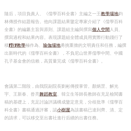
隨后，項目負責人、《儒學百科全書》主編之一王
教學場地
鈞
林傳授作結題報告。他向課題結果鑒定專家介紹了《儒學百科
全書》的編纂主旨與原則、課題組主編與撰寫
個人空間
人員、
撰寫過程和結果內容。表現課題組全體成員用實際行動踐行了
積
1對1教學
極作為、
瑜伽場地
勇挑重擔的文明責任和任務，編撰
出新時代的《儒學百科全書》，不負尼山世界儒學中間、中國
孔子基金會的信賴，高質量完成《儒學百科全書》。
會議第二階段，由我院副院長劉彬傳授掌管。顏炳罡、解光
宇、王新春、昝亮
舞蹈教室
、韓立生等師長教師在充足檢閱書
稿的基礎上，充足討論評議構成鑒定意見，分歧批準《儒學百
科全書》書稿通過評審，認
小樹屋
為該書稿已達到齊、清、定
的請求，可以移交至出書社進行后續的出書任務。