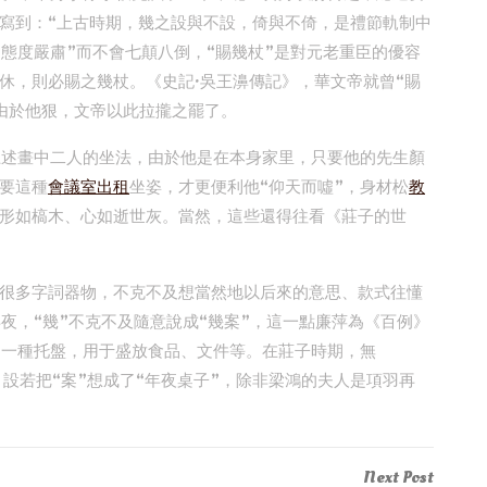
寫到：“上古時期，幾之設與不設，倚與不倚，是禮節軌制中
態度嚴肅”而不會七顛八倒，“賜幾杖”是對元老重臣的優容
休，則必賜之幾杖。《史記·吳王濞傳記》，華文帝就曾“賜
由於他狠，文帝以此拉攏之罷了。
上述畫中二人的坐法，由於他是在本身家里，只要他的先生顏
要這種
會議室出租
坐姿，才更便利他“仰天而噓”，身材松
教
形如槁木、心如逝世灰。當然，這些還得往看《莊子的世
很多字詞器物，不克不及想當然地以后來的意思、款式往懂
夜，“幾”不克不及隨意說成“幾案”，這一點廉萍為《百例》
是一種托盤，用于盛放食品、文件等。在莊子時期，無
。設若把“案”想成了“年夜桌子”，除非梁鴻的夫人是項羽再
Next
Next Post