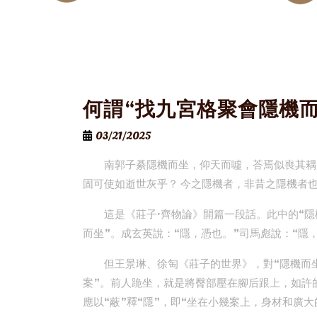
何謂“找九宮格聚會隱機而
03/21/2025
南郭子綦隱機而坐，仰天而噓，荅焉似喪其耦
固可使如逝世灰乎？ 今之隱機者，非昔之隱機者
這是《莊子·齊物論》開篇一段話。此中的“
而坐”。成玄英說：“隱，憑也。”司馬彪說：“隱
但王景琳、徐匋《莊子的世界》，對“隱機而坐
案”。前人跪坐，就是將臀部壓在腳后跟上，如許
應以“蔽”釋“隱”，即“坐在小幾案上，身材和廣