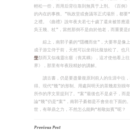
輕松一些，而用后背往靠則無異于上刑。《百例》
的內在的事務。”執政堂或會議等正式場所，都要“
之禮。《曲禮》說年夜夫若七十歲了還未被答應退
吳王幾、杖”，當然那倒不是由於他老，而重要是
綜上，南郭子綦的“隱機而坐”，大要率是像
成子游立侍于前，天然可以坐得比擬放松了。也只
學
頹而又似魂靈出竅（喪其耦），這才使他看上往
界》，那里有年夜段精妙的講解。
讀古書，仍是要盡量復原到前人的生涯中往，
得。現代“幾”的形制、用處與明天的茶幾差別很年
所作的序文里提到了。“案”最後也不是桌子，而
論“幾”仍是“案”，南郭子綦都是不會坐在下面的
世，有舉鼎之力，不然怎么能夠“相敬如賓”呢？
Post
Previous
Previous Post