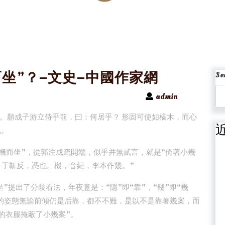
坐”？–文史–中國作家網
Se
admin
。顏成子游立侍乎前，曰：何居乎？ 形固可使如槁木，而心
也。
隱機而坐”，從郭注成疏開端，似乎并無貳言，就是“倚著小幾
，于靳反，憑也。機，音紀，李本作幾。”
”提出了分歧看法，年夜意是：“隱”即“靠”，“幾”即“幾
的姿態無論前傾仍是后靠，都不不難，是以不是靠著幾案，而
大的衣服掩蔽了小幾案”。