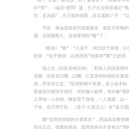
《莊子·至樂》篇里說，莊子妻逝世了，惠施來吊喪
叫“夷”，《論語·憲問》篇，孔子出去時原壤正“
世，是為賊”，不只罵的很重，並且還動了手：“以
可是，無論是跪坐仍是盤腿坐，都是不舒暢的
腿，也很難耐久。這就要用到“幾”了。
《辭源》“幾”：“小桌子，現代設于座側，以
的當，“設于座側，以便憑倚”倒真得“幾”之妙諦
揚之水《詩歌名物百例》，對前人的諸多物件，
憑幾，或單名曰幾，曰機。它是席坐時期的主要家
措，即依倚之意。”從所附圖片來看，多少為木制
夜致與沙發扶手相仿，有的像小板凳，有的像“羅
人席地一人坐榻，幾皆置于身側，一人盤腿，以一
于坐，也可用于臥，《孟子·公孫丑上》有“孟子
幾“是席坐時期的主要家具”，愚認為這種倚
而非正式、穩重的跪坐。當然跪坐也不是無法“憑