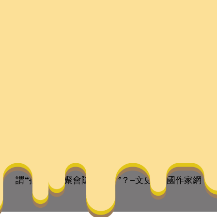
格聚會隱機而坐”？–文
 they are the children of your soul, the blueprints of y
謂“找九宮格聚會隱機而坐”？–文史–中國作家網