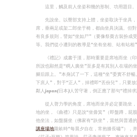
這里，觸及前人坐姿和幾的形制、功用題目。
先說坐。以臀部支持上體，坐姿取決于坐具，
席，垂兩足或架二郎坐于椅，都由坐具決議。但對
有良多規則，譬如“坐如尸”（要像祭奠古裝扮成
等。我們從小遭到的教導是“坐有坐相、站有站相
《禮記》成書于漢，那時重要是席地而坐（印
所說也顯然是“稠人廣坐”至多是有其別人在場的坐
腳后跟上。”本身試了一下，這種“坐”委實不舒
下庶人”，對于“正人”，掉禮即“丟份兒”，只要
鄰人japan(日本)人苦守著，倒正應了那句“禮掉
從人膂力學的角度，席地而坐并必定要跪坐，
地的坐，《曲禮》只是說“坐毋箕”（即盤蹲，屁
他坐法，如盤腿坐（佛家有“趺坐”，當然與普通
講座場地
隴畝時“每晨夕自在，常抱膝長嘯”），