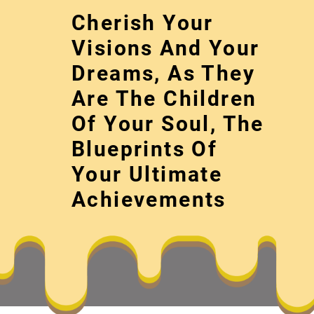
Skip
Cherish Your
to
content
Visions And Your
Dreams, As They
Are The Children
Of Your Soul, The
Blueprints Of
Your Ultimate
何謂“找九宮
Achievements
Cherish your visions and your dreams, as