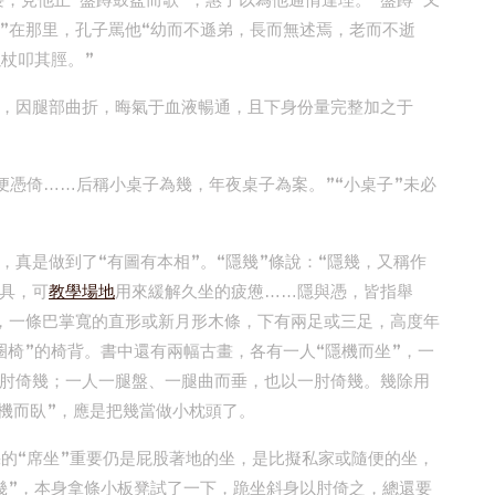
，見他正“盤蹲鼓盆而歌”，惠子以為他通情達理。“盤蹲”又
夷”在那里，孔子罵他“幼而不遜弟，長而無述焉，老而不逝
杖叩其脛。”
，因腿部曲折，晦氣于血液暢通，且下身份量完整加之于
便憑倚……后稱小桌子為幾，年夜桌子為案。”“小桌子”未必
。
真是做到了“有圖有本相”。“隱幾”條說：“隱幾，又稱作
具，可
教學場地
用來緩解久坐的疲憊……隱與憑，皆指舉
，一條巴掌寬的直形或新月形木條，下有兩足或三足，高度年
圈椅”的椅背。書中還有兩幅古畫，各有一人“隱機而坐”，一
肘倚幾；一人一腿盤、一腿曲而垂，也以一肘倚幾。幾除用
隱機而臥”，應是把幾當做小枕頭了。
幾的“席坐”重要仍是屁股著地的坐，是比擬私家或隨便的坐，
幾”，本身拿條小板凳試了一下，跪坐斜身以肘倚之，總還要