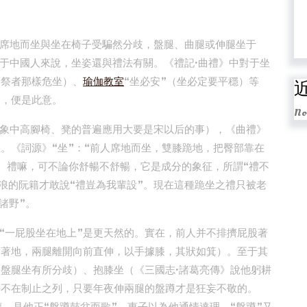
席地而坐與坐在椅子受騙然分歧，盤腿、曲腿或伸腿坐于
于中國人來說，坐姿還與禮法有關。《禮記·曲禮》中對于坐
受祭者那樣危坐）、
瑜伽教室
“坐必安”（坐必定要平穩）等
”，便是此意。
No
象中高腳椅、凳的普遍應用大要是宋以后的事），《曲禮》
。《詞源》“坐”：“前人席地而坐，雙膝跪地，把臀部靠在
暢。禮嘛，可不論你舒暢不舒暢，它是成分的象征，所謂“禮不
放浪的阮籍才敢說“禮豈為我輩設”。現在這種跪坐之禮只被老
求諸野”。
“一屁股坐在地上”是更天然的。實在，前人并不排擠屁股著
股著地，兩腿離開向前直伸，以手據膝，其狀如箕）。至于其
的盤腿坐有所分歧）、抱膝坐（《三國志·諸葛亮傳》說他躬耕
并不在制止之列，只要年夜伸兩腿的盤蹲才是狂妄不敬的。