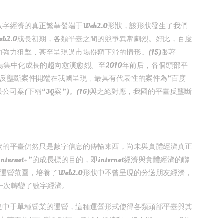
數字經濟的真正繁華發端于Web2.0形狀，該形狀發生了我們
b2.0成長初期，各類平臺之間的競爭異常劇烈。好比，百度
的強力狙擊，甚至呈現過市場份額下滑的情形。(15)跟著
市場集中化成長的趨向愈演愈烈。至2010年前后，各個頭部平
反壟斷案件開端在我國呈現，最具有代表性的案件為“百度
司案(下稱“3Q案”)。(16)與之絕對應，我國的平臺反壟斷
形狀的平臺仍然只是數字信息的傳輸東西，尚未與實體經濟真正
ernet+”的成長標的目的，即internet經濟與實體經濟的聯
營范圍，培養了Web2.0形狀中不曾呈現的分送朋友經濟，
又一次轉變了數字經濟。
臺集中于單種營業的運營，這種運營形式使得各類頭部平臺與其