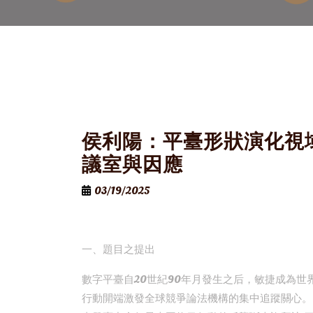
侯利陽：平臺形狀演化視
議室與因應
03/19/2025
一、題目之提出
數字平臺自20世紀90年月發生之后，敏捷成為
行動開端激發全球競爭論法機構的集中追蹤關心。