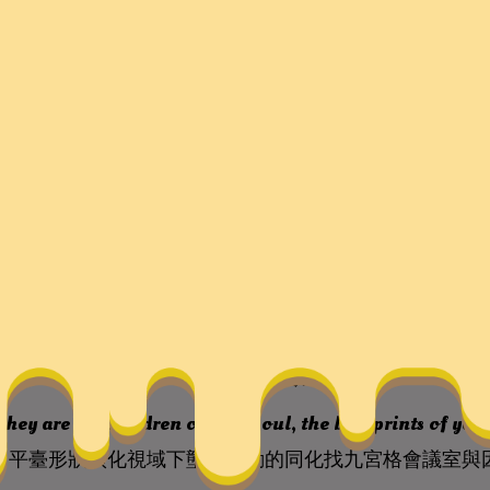
狀演化視域下壟斷行動的
室與因應
they are the children of your soul, the blueprints of yo
：平臺形狀演化視域下壟斷行動的同化找九宮格會議室與