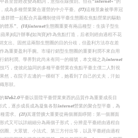
至曾經改變為動詞，意指在線搜刮。但在“internet+”的
成為多種營業聚合運營的中介平臺。(17)這種景象被學界冠
建一個多邊群體一起配合共贏機制使得平臺生態圈在焦點營業的驅動
”。(18)internet生態圈重要有兩品種型：生孩子型生
如蘋果)或許辦事(如淘寶)作為焦點打造，后者則經由過程不花
行銷支出。固然這兩類生態圈的目的分歧，但盈利方法存在差
作為重要盈利手腕。市場行銷型生態圈的重要利潤不來自用
利潤。學界對此尚未有同一的稱號，本文稱之為internet
集信息技巧，使彼此協同的多種平臺營業在焦點平臺主僕二人對視
果然，在院子左邊的一棵樹下，她看到了自己的丈夫，汗如
織形狀。
Web2.0平臺以晉陞平臺營業東西的品質作為重要成長目
形式，逐步成長成為凝集各類internet營業的聚合型平臺，為
種需求。(21)其運營擴大重要從兩個層面睜開：第一個層面
形式又可以詳細細分為兩個子形式，分辨是平臺經由過程自
侶圈、大眾號、小法式、第三方付出等，以及平臺經由過程