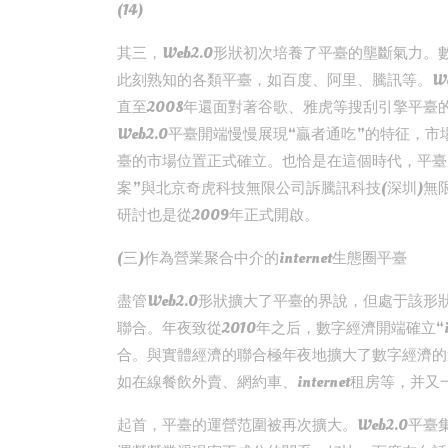
(14)
其三，Web2.0形狀初次培養了平臺的壟斷氣力。
此刻熟知的各類平臺，如百度、阿里、騰訊等。We
直至2008年還面對著谷歌、雅虎等搜刮引擎平臺
Web2.0平臺開端慢慢展現“贏者通吃”的特征，
臺的市場位置正式確立。也恰是在這個時代，平臺
案”與北京奇虎科技無限公司訴騰訊科技(深圳)無限公
研討也是從2009年正式開啟。
(三)作為營業聚合中介的internet生態圈平臺
盡管Web2.0形狀擴大了平臺的界說，但處于該
聯合。年夜致從2010年之后，數字經濟開端確立“int
合。與實體經濟的聯合極年夜地擴大了數字經濟的運
如在線餐飲外賣、網約車、internet租房等，并
起首，平臺的運營范圍被再次擴大。Web2.0平