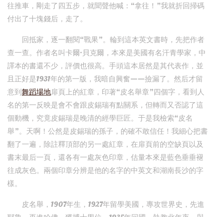
往推車，剛走了四五步，就聞聲他喊：“拿往！”我就折回掃碼
付出了十塊錢后，走了。
回抵家，逐一翻閱“戰果”。輪到這本英文書時，先把作者
查一查。作者名叫卡爾·貝克爾，本來是美國有名汗青學家，中
譯本的書還不少，評價也很高。手頭這本居然是其代表作，並
且正好是1931年的第一版，我暗自興奮——撿漏了。然后才留
意到
舞蹈場地
扉頁上的紅章，印著“皮名舉章”四個字，看到人
名的第一反映是會不會跟皮錫瑞有點關系，但轉而又否認了這
個動機，究竟皮錫瑞是晚清的經學巨匠。于是我檢索“皮名
舉”。天啊！公然是皮錫瑞的孫子，的確不敢信任！我細心把書
翻了一遍，除註釋頂部的另一處紅章，在扉頁前的空缺頁以及
書末最后一頁，還各有一處灰色印章，估量本來是藍色垂垂褪
往成灰色。兩個印章分辨是他的名字的中英文和湖南長沙的字
樣。
皮名舉，1907年生，1927年留學美國，專攻世界史，先進