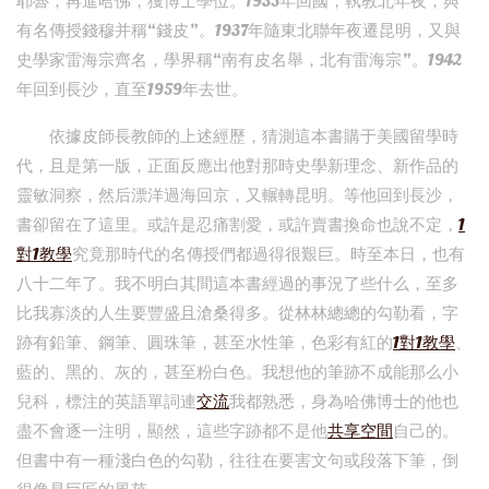
耶魯，再進哈佛，獲博士學位。1935年回國，執教北年夜，與
有名傳授錢穆并稱“錢皮”。1937年隨東北聯年夜遷昆明，又與
史學家雷海宗齊名，學界稱“南有皮名舉，北有雷海宗”。1942
年回到長沙，直至1959年去世。
依據皮師長教師的上述經歷，猜測這本書購于美國留學時
代，且是第一版，正面反應出他對那時史學新理念、新作品的
靈敏洞察，然后漂洋過海回京，又輾轉昆明。等他回到長沙，
書卻留在了這里。或許是忍痛割愛，或許賣書換命也說不定，
1
對1教學
究竟那時代的名傳授們都過得很艱巨。時至本日，也有
八十二年了。我不明白其間這本書經過的事況了些什么，至多
比我寡淡的人生要豐盛且滄桑得多。從林林總總的勾勒看，字
跡有鉛筆、鋼筆、圓珠筆，甚至水性筆，色彩有紅的
1對1教學
、
藍的、黑的、灰的，甚至粉白色。我想他的筆跡不成能那么小
兒科，標注的英語單詞連
交流
我都熟悉，身為哈佛博士的他也
盡不會逐一注明，顯然，這些字跡都不是他
共享空間
自己的。
但書中有一種淺白色的勾勒，往往在要害文句或段落下筆，倒