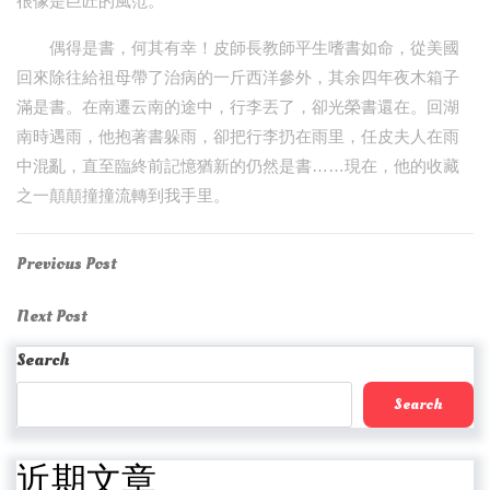
很像是巨匠的風范。
偶得是書，何其有幸！皮師長教師平生嗜書如命，從美國
回來除往給祖母帶了治病的一斤西洋參外，其余四年夜木箱子
滿是書。在南遷云南的途中，行李丟了，卻光榮書還在。回湖
南時遇雨，他抱著書躲雨，卻把行李扔在雨里，任皮夫人在雨
中混亂，直至臨終前記憶猶新的仍然是書……現在，他的收藏
之一顛顛撞撞流轉到我手里。
Post
Previous
Previous Post
Post
navigation
Next
Next Post
Post
Search
Search
近期文章