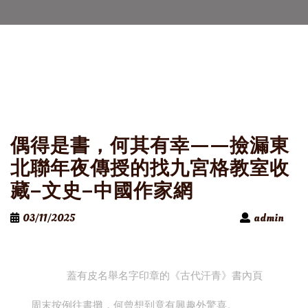
偶得是書，何其有幸——撿漏東
北聯年夜傳授的找九宮格教室收
藏–文史–中國作家網
03/11/2025
admin
蓋有皮名舉名字印章的《古代汗青》書內頁
周末按例往書攤，何曾想到竟有興趣外驚喜。