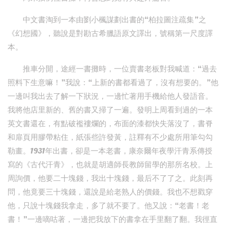
中文書淘到一本由劉小楓謀劃出書的“柏拉圖注疏集”之
《幻想國》，聽說是對勘古希臘語原文譯出，號稱第一尺度譯
本。
推車分開，途經一書攤時，一位賣書老板對我喊道：“過去
照料下生意嘛！”我說：“上新的書都看過了，沒有想要的。”他
一邊叫我出去了解一下狀況，一邊忙著用手機給他人發語音。
我將他店里新的、舊的書又掃了一遍。發明上周看到過的一本
英文書還在，有點破襤褸爛的，布面的漆都快失落沒了，書脊
和扉頁用膠帶粘住，紙張些許發黃，註釋有不少處所用筆勾勾
勒畫。1931年出書，卻是一本老書，康奈爾年夜學汗青系傳授
寫的《古代汗青》，也就是胡適師長教師留學的那所名校。上
周詢價，他要二十塊錢，我出十塊錢，最后不了了之。此刻再
問，他竟要三十塊錢，還說是給老熟人的價錢。我也不想戳穿
他，只說十塊錢我拿走，多了就不要了。他又說：“老書！老
書！”一邊嘀咕著，一邊把我放下的書拿在手里翻了翻。我徑直