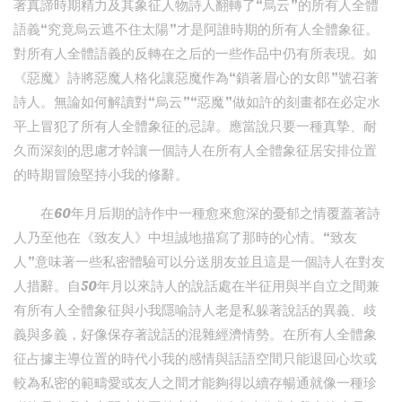
著真諦時期精力及其象征人物詩人翻轉了“烏云”的所有人全體
語義“究竟烏云遮不住太陽”才是阿誰時期的所有人全體象征。
對所有人全體語義的反轉在之后的一些作品中仍有所表現。如
《惡魔》詩將惡魔人格化讓惡魔作為“鎖著眉心的女郎”號召著
詩人。無論如何解讀對“烏云”“惡魔”做如許的刻畫都在必定水
平上冒犯了所有人全體象征的忌諱。應當說只要一種真摯、耐
久而深刻的思慮才幹讓一個詩人在所有人全體象征居安排位置
的時期冒險堅持小我的修辭。
在60年月后期的詩作中一種愈來愈深的憂郁之情覆蓋著詩
人乃至他在《致友人》中坦誠地描寫了那時的心情。“致友
人”意味著一些私密體驗可以分送朋友並且這是一個詩人在對友
人措辭。自50年月以來詩人的說話處在半征用與半自立之間兼
有所有人全體象征與小我隱喻詩人老是私躲著說話的異義、歧
義與多義，好像保存著說話的混雜經濟情勢。在所有人全體象
征占據主導位置的時代小我的感情與話語空間只能退回心坎或
較為私密的範疇愛或友人之間才能夠得以續存暢通就像一種珍