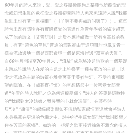
60年月的詩人來說，愛、愛之客體極能夠是某種他所酷愛的理
念或幻想生涯的象征愛之客體卻間隔詩人愈來愈遠詩人說“我那
生涯里也有著一道欄柵”（《羊啊不要再如許叫嚷了》）。這些
詩句里既有隱喻亦有實際遭受的表達作為青年學者的駱冷超完
成了他的論文《艾青研討》之后本應持續做一所有名高校的教
員，有著“碧色的草原”普通的景致卻由于這項研討也像艾青一
樣被流放邊地一個是西部邊境一個是東海岸邊“寂寞的天涯”。
自60年月開端至70年月末，“流放”成為駱冷超詩歌的一個基礎
主題或許說詩人在愛的主題之上堆疊著一種被流放的主題，以
愛之流放為主題的詩篇亦堆疊著關于美妙生涯、不受拘束和盼
望的隱喻。在《歲暮夜抒懷》的空想情節中一位密意女郎問
道“年青的詩人說吧／你為何這般憂傷？”詩人的答覆是隱喻性
的“我感到太冷姑娘／我哭我的心就會凍僵”。在某些時
辰“冷”“凍僵”的感觸感染假如不借助私家感情表達就會將詩人
本身裸露在更深的危機之中。詩中的“生疏女郎”說“我叫盼望／
住在芳華的家鄉”。如許的一些愛之歌更接近抽象不雅念的擬人