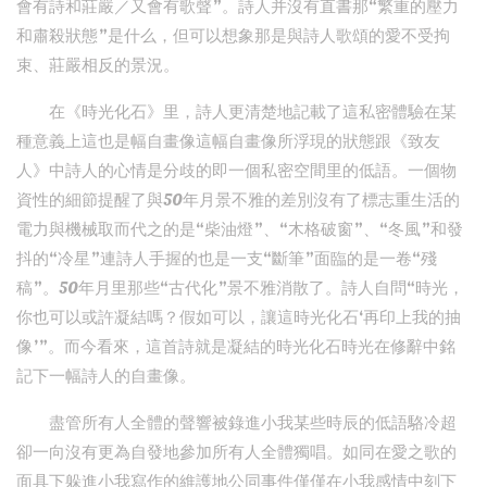
會有詩和莊嚴／又會有歌聲”。詩人并沒有直書那“繁重的壓力
和肅殺狀態”是什么，但可以想象那是與詩人歌頌的愛不受拘
束、莊嚴相反的景況。
在《時光化石》里，詩人更清楚地記載了這私密體驗在某
種意義上這也是幅自畫像這幅自畫像所浮現的狀態跟《致友
人》中詩人的心情是分歧的即一個私密空間里的低語。一個物
資性的細節提醒了與50年月景不雅的差別沒有了標志重生活的
電力與機械取而代之的是“柴油燈”、“木格破窗”、“冬風”和發
抖的“冷星”連詩人手握的也是一支“斷筆”面臨的是一卷“殘
稿”。50年月里那些“古代化”景不雅消散了。詩人自問“時光，
你也可以或許凝結嗎？假如可以，讓這時光化石‘再印上我的抽
像’”。而今看來，這首詩就是凝結的時光化石時光在修辭中銘
記下一幅詩人的自畫像。
盡管所有人全體的聲響被錄進小我某些時辰的低語駱冷超
卻一向沒有更為自發地參加所有人全體獨唱。如同在愛之歌的
面具下躲進小我寫作的維護地公同事件僅僅在小我感情中刻下