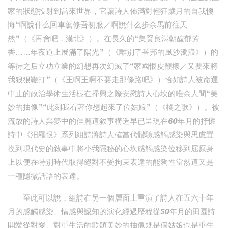
家的狀態投射到當來世界，它讓詩人佈滿對輕狂歲月的自我懊
悔“啊說什么回車駕修吾初服／啊說什么步余馬前往天
然”（《再會吧，漢北》）。在長久的“集賢良滿朝馥郁芳
香……年夜道上展滿了陽光”（《離別了番邦的風沙濁浪》）的
等待之后立功立業的幻想再次幻滅了“家國恨皮鞭樣／又要來將
我狠狠鞭打”（《王啊王啊不要走那條路吧》）恰如詩人被命運
中止的政治學術生活樣在掃興之際安慰詩人心坎的唯余人間“美
妙的抽像”“此刻我看著你想起來了位姑娘”（《橘之歌》）。被
流放的詩人與夢中的佳麗這敘事構造早已呈現在60年月的抒懷
詩中《汨羅恨》系列組詩將詩人確當代體驗感觸感染與思慮置
換到現代史的敘事中將小我隱秘的心坎感觸感染位移到屈原身
上以便在特別時代取得絕對不受拘束表達的能夠性當然這又是
一種隱微話語的表達。
至此可以說，組詩在另一個層面上重演了詩人在五六十年
月的感觸感染、情感與認知的演化經過歷程從50年月的田園詩
開端從對愛、對重生活的歌頌美妙的抽像既是個姑娘也是重生