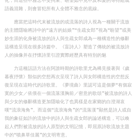
化，而這些不雅念不受拘束、盼望如不克不及和愛的等待組成
語義混雜，則會冒犯所有人全體不雅念的底線。
應當把這時代末被流放的或流落的詩人視為一種關于流放
的主體隱喻將詩中的“遠方的姑娘”“生疏女郎”視為“盼望”或美
妙生涯的化身被流放的詩人與生疏女郎成為一種構造性的修辭
這構造呈現在很多詩篇中。《盲詩人》塑造了傳統的被流放詩
人的抽像并在抒懷詩里引證實際經歷具有特別的魅
力這種話語方法在阿誰時期的詩歌里尤為稀見接著與《歲
暮夜抒懷》類似的空想再次呈現了詩人與女郎構造性的空想反
復呈現在這時代的詩歌里。《夢境曲》里認可這是個夢“有個寂
寞的少女／依偎在一個流落漢胸前／密意的歌頌”被流放的詩人
與少女的修辭構造更加隱喻化了也異樣是在家鄉的白澄湖哀
嘆“流浪海角”。而這個“流浪海角”的“流落漢”顯然是詩人或自
我的象征如許的流放中的詩人與生疏女郎的論述構造，可以喚
起人們對被流放的詩人原型的文明記憶，即屈原詩歌流放主題
中的“噴鼻草佳麗”的文明寄意。