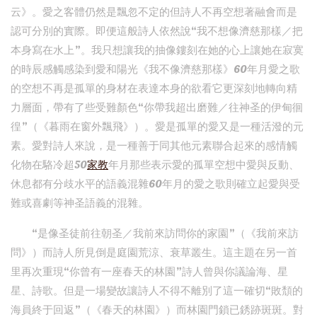
云》。愛之客體仍然是飄忽不定的但詩人不再空想著融會而是
認可分別的實際。即便這般詩人依然說“我不想像濟慈那樣／把
本身寫在水上”。我只想讓我的抽像鏤刻在她的心上讓她在寂寞
的時辰感觸感染到愛和陽光《我不像濟慈那樣》60年月愛之歌
的空想不再是孤單的身材在表達本身的欲看它更深刻地轉向精
力層面，帶有了些受難顏色“你帶我超出磨難／往神圣的伊甸徊
徨”（《暮雨在窗外飄飛》）。愛是孤單的愛又是一種活潑的元
素。愛對詩人來說，是一種善于同其他元素聯合起來的感情觸
化物在駱冷超50
家教
年月那些表示愛的孤單空想中愛與反動、
休息都有分歧水平的語義混雜60年月的愛之歌則確立起愛與受
難或喜劇等神圣語義的混雜。
“是像圣徒前往朝圣／我前來訪問你的家園”（《我前來訪
問》）而詩人所見倒是庭園荒涼、衰草叢生。這主題在另一首
里再次重現“你曾有一座春天的林園”詩人曾與你議論海、星
星、詩歌。但是一場變故讓詩人不得不離別了這一確切“敗頹的
海員終于回返”（《春天的林園》）而林園門鎖已銹跡斑斑。對