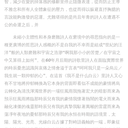
智，減少在愛的掉落感的修辭里停止隱微表達，從而防止主導
不雅念和所有人全體象征的壓力，也從而得以躲避直抒胸臆的
言說能夠激發的惡運。尤難堪得的是尚且年青的詩人在遭遇不
公的命運之后，并
未縮小主體性和本身磨難詩人在窘境中的尋思指向的是一
種更廣博的哲思詩人感概的不是自我的不幸而是組成“世紀的汪
洋”般的人類磨難和宇宙之浩渺“啊我那小小的苦楚／在宇宙之
中又算得上如何”。在60年月后期的詩歌里詩人在面臨實際世界
的時辰憂患認識與哀痛之情會溢于言表“呵呵我只是一朵烏云／
我生就一顆抑郁的心”。在這首《我不是什么白云》里詩人又心
有不甘地將抑郁轉換為它本身的背面即看似不成能的豪情將烏
云轉化為清洗渾濁世界的一場狂風雨我拖著宏大的暗影而來為
預示狂風雨將臨那時辰兒有我的豪情我懷著熱鬧的電火而來為
融化凍僵的魂靈那時辰兒有我的真摯我馱著萬噸的雷霆而來為
蕩凈年夜地的憂郁那時辰兒有我的永恒在時期的語境里，太
陽、陽光、光亮、光線白云占據了對峙語義軸的一端，即象征