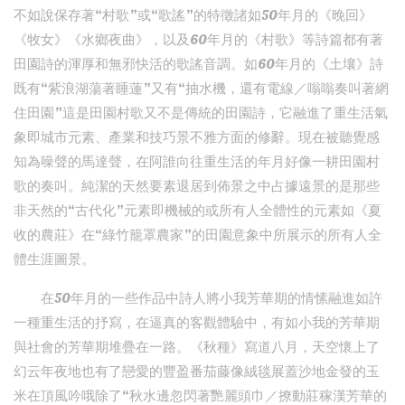
不如說保存著“村歌”或“歌謠”的特徵諸如50年月的《晚回》
《牧女》《水鄉夜曲》，以及60年月的《村歌》等詩篇都有著
田園詩的渾厚和無邪快活的歌謠音調。如60年月的《土壤》詩
既有“紫浪湖蕩著睡蓮”又有“抽水機，還有電線／嗡嗡奏叫著網
住田園”這是田園村歌又不是傳統的田園詩，它融進了重生活氣
象即城市元素、產業和技巧景不雅方面的修辭。現在被聽覺感
知為噪聲的馬達聲，在阿誰向往重生活的年月好像一耕田園村
歌的奏叫。純潔的天然要素退居到佈景之中占據遠景的是那些
非天然的“古代化”元素即機械的或所有人全體性的元素如《夏
收的農莊》在“綠竹籠罩農家”的田園意象中所展示的所有人全
體生涯圖景。
在50年月的一些作品中詩人將小我芳華期的情愫融進如許
一種重生活的抒寫，在逼真的客觀體驗中，有如小我的芳華期
與社會的芳華期堆疊在一路。《秋種》寫道八月，天空懷上了
幻云年夜地也有了戀愛的豐盈番茄藤像絨毯展蓋沙地金發的玉
米在頂風吟哦除了“秋水邊忽閃著艷麗頭巾／撩動莊稼漢芳華的