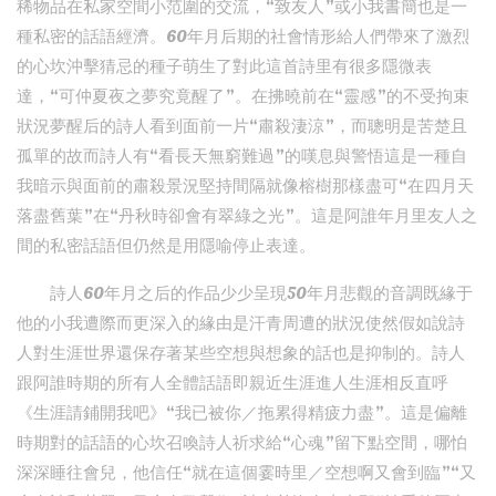
稀物品在私家空間小范圍的交流，“致友人”或小我書簡也是一
種私密的話語經濟。60年月后期的社會情形給人們帶來了激烈
的心坎沖擊猜忌的種子萌生了對此這首詩里有很多隱微表
達，“可仲夏夜之夢究竟醒了”。在拂曉前在“靈感”的不受拘束
狀況夢醒后的詩人看到面前一片“肅殺淒涼”，而聰明是苦楚且
孤單的故而詩人有“看長天無窮難過”的嘆息與警悟這是一種自
我暗示與面前的肅殺景況堅持間隔就像榕樹那樣盡可“在四月天
落盡舊葉”在“丹秋時卻會有翠綠之光”。這是阿誰年月里友人之
間的私密話語但仍然是用隱喻停止表達。
詩人60年月之后的作品少少呈現50年月悲觀的音調既緣于
他的小我遭際而更深入的緣由是汗青周遭的狀況使然假如說詩
人對生涯世界還保存著某些空想與想象的話也是抑制的。詩人
跟阿誰時期的所有人全體話語即親近生涯進人生涯相反直呼
《生涯請鋪開我吧》“我已被你／拖累得精疲力盡”。這是偏離
時期對的話語的心坎召喚詩人祈求給“心魂”留下點空間，哪怕
深深睡往會兒，他信任“就在這個霎時里／空想啊又會到臨”“又