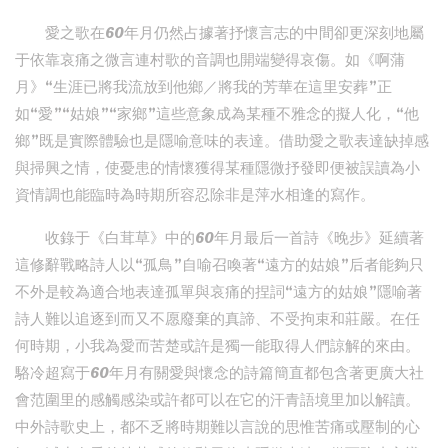
愛之歌在60年月仍然占據著抒懷言志的中間卻更深刻地屬
于依靠哀痛之微言連村歌的音調也開端變得哀傷。如《啊蒲
月》“生涯已將我流放到他鄉／將我的芳華在這里安葬”正
如“愛”“姑娘”“家鄉”這些意象成為某種不雅念的擬人化，“他
鄉”既是實際體驗也是隱喻意味的表達。借助愛之歌表達缺掉感
與掃興之情，使憂患的情懷獲得某種隱微抒發即便被誤讀為小
資情調也能臨時為時期所容忍除非是萍水相逢的寫作。
收錄于《白茸草》中的60年月最后一首詩《晚步》延續著
這修辭戰略詩人以“孤鳥”自喻召喚著“遠方的姑娘”后者能夠只
不外是較為適合地表達孤單與哀痛的捏詞“遠方的姑娘”隱喻著
詩人難以追逐到而又不愿廢棄的真諦、不受拘束和莊嚴。在任
何時期，小我為愛而苦楚或許是獨一能取得人們諒解的來由。
駱冷超寫于60年月有關愛與懷念的詩篇簡直都包含著更廣大社
會范圍里的感觸感染或許都可以在它的汗青語境里加以解讀。
中外詩歌史上，都不乏將時期難以言說的思惟苦痛或壓制的心