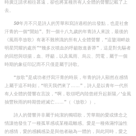
時廣泛請求相往甚遠，卻也將某種所有人全體的聲響記載了上
去。
50年月不只是詩人的芳華和寫詩過程的出發點，也是社會
汗青的一個“開始”。對一個十八九歲的年青詩人來說，最後的
《風雨亭放歌》有著不難辨識的所有人全體聲響，“這鑒湖畔啟
明星閃耀的處所”“幾多次噴血的呼籲散進蒼莽”，這是對先驅者
的回想與頌揚，血、呼籲，以及風雨、烏云、閃電，屬于一個
時期的象征印記而不只僅是屬于詩歌。
“放歌”是成功者抒寫汗青的時辰，年青的詩人顯然在感情
上屬于這不時刻，“明天我們來了……”，詩人是以青年一代所
有人全體的聲響在言說，“啊，歌頌吧內陸曾經升起新陽／‘金風
抽豐秋雨的時期曾經滅亡……”（《放歌》）。
詩人的聲響并非屬于純潔的獨唱歌，芳華期的愛或懷念之
情讓他發生了一種孤單感或某種疏離感。愛是一種佈滿悖論性
的感情，愛的感觸感染是與他者融為一體的，與此同時，愛之