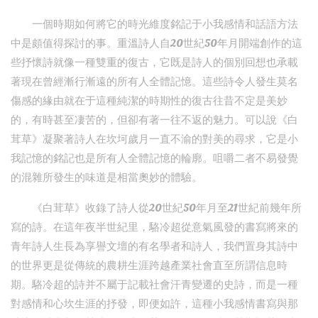
一個時期如何將它的時光維度銘記于小我感情和話語方法
中是頗值得探討的事。重溫詩人自20世紀50年月開端創作的這
些抒懷詩就像一種雙重的復古，它既是詩人的個別回想也承載
著現在曾經漸行漸遠的所有人全體記憶。這些詩令人發生莫名
傷感的緣由就在于這種純潔的時期性的復古往昔不定是美妙
的，有時甚至凄苦的，但卻有著一往不返的魅力。可以說《白
茸草》凝聚著詩人在坎坷歲月一直不渝的對美的尋求，它是小
我記憶的銘記也是所有人全體記憶的輪廓。咀嚼二者不易發覺
的混雜所發生的味道是相當奧妙的體驗。
《白茸草》收錄了詩人從20世紀50年月至21世紀前幾年所
寫的詩。在這年夜半世紀里，駱冷超從意氣風發的書寫將來的
青年詩人生長為享譽文壇的有名學者和詩人，我們置身其詩中
的世界更是從傳統的農耕生涯跨越產業社會直至所謂信息時
期。駱冷超的詩并不屬于記載社會汗青變遷的史詩，而是一種
對感情和心坎生涯的抒發，即便如許，這種小我感情書寫與那