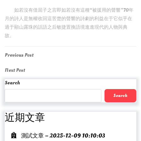
如若沒有借屈子之言即如若沒有這種“被援用的聲響”70年
月的詩人是無權收回這苦楚的聲響的詩劇的利益在于它似乎在
過于顯山露珠的話語之后敏捷置換語境進進現代的人物與典
故。
Post
Previous
Previous Post
Post
navigation
Next
Next Post
Post
Search
Search
近期文章
測試文章 – 2025-12-09 10:10:03