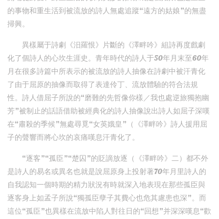
的事物和重生活到被流放的詩人無處追蹤“遠方的姑娘”的無盡
掃興。
異樣屬于詩劇《汨羅恨》片斷的《澤畔吟》組詩再度戲劇
化了個詩人的心坎生涯史。青年時代的詩人于50年月末至60年
月在很多詩篇中所表示的被流放的詩人抽像在詩劇中被汗青化
了由于屈原的抽像而取得了表達伶丁、流放體驗的符合法規
性。詩人借屈子所說的“磨難的先哲像你樣／我也處逆旅獨抱幽
芳”被制止的話語借助被經典化的詩人抽像說出詩人如屈子深嘆
在“肅殺的季候”無處尋覓“女英娥皇”（《澤畔吟》詩人援用屈
子的聲響而將心坎的哀痛嘆息汗青化了。
“逐客”“孤臣”“楚囚”的貶謫放逐（《澤畔吟》二）都不外
是詩人的易名或異名也就是說屈原身上投射著70年月里詩人的
自我認知一個時期的精力狀況有時就深入地表現在那些孤臣與
逐客身上如孟子所說“獨孤臣孽子其費心也危其慮患也深”。而
這位“孤臣”也異樣在流放中陷人對往日的“回想”并深深嘆息“歡