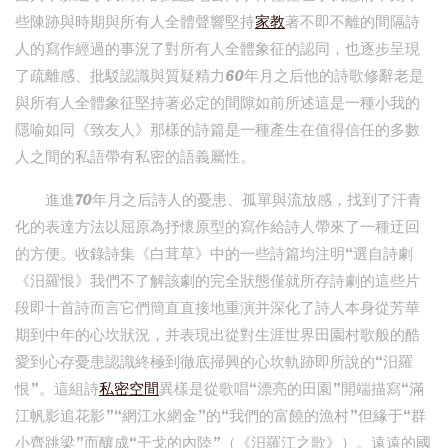
些陳跡與時期與所有人全體聲響堅持
家教
著不即不離的間隔詩
人的寫作經過的事況了對所有人全體象征的認同，也逐步呈現
了疏離感、批駁認識與質疑精力60年月之后他的詩歌修辭老是
與所有人全體象征堅持著必定的間隙如前所述這是一種小我的
隱喻如同《致友人》那樣的詩篇是一種產生在值得信任的多數
人之間的私語帶有私密的語義屬性。
進進70年月之后詩人的憂患、孤單與流放感，找到了汗青
化的表達方法以屈原為抒懷原型的寫作給詩人帶來了一種迂回
的方便。收錄詩集《白茸草》中的一些詩篇均注明“選自詩劇
《汨羅恨》我們不了解該劇的完全狀態僅就所存詩劇的這些片
段即十首詩而言它們簡直直接地重演并深化了詩人本身從芳華
期到中年的心坎狀況，并表現出從對生涯世界田園村歌般的酷
愛到心存憂患認識終極到徹底掃興的心坎軌跡即所說的“汨羅
恨”。這組詩
私密空間
異樣是從歌唱“漂亮的田園”開端描寫“滿
江帆影追花影”“網江水網金”的“我們的富饒的漁村”但緣于“群
小齊跳梁”而釀成“干戈的內陸”（《汨羅江之歌》）。遠遠的國