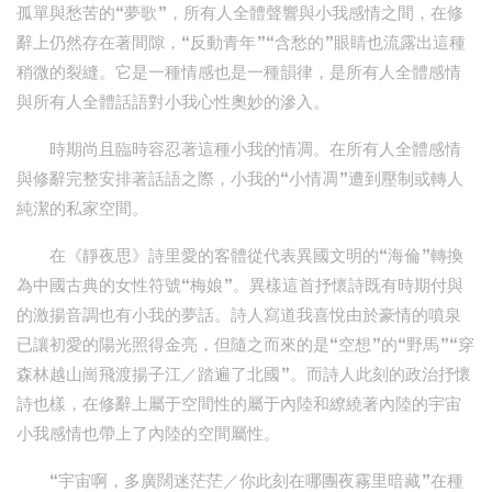
孤單與愁苦的“夢歌”，所有人全體聲響與小我感情之間，在修
辭上仍然存在著間隙，“反動青年”“含愁的”眼睛也流露出這種
稍微的裂縫。它是一種情感也是一種韻律，是所有人全體感情
與所有人全體話語對小我心性奧妙的滲入。
時期尚且臨時容忍著這種小我的情凋。在所有人全體感情
與修辭完整安排著話語之際，小我的“小情凋”遭到壓制或轉人
純潔的私家空間。
在《靜夜思》詩里愛的客體從代表異國文明的“海倫”轉換
為中國古典的女性符號“梅娘”。異樣這首抒懷詩既有時期付與
的激揚音調也有小我的夢話。詩人寫道我喜悅由於豪情的噴泉
已讓初愛的陽光照得金亮，但隨之而來的是“空想”的“野馬”“穿
森林越山崗飛渡揚子江／踏遍了北國”。而詩人此刻的政治抒懷
詩也樣，在修辭上屬于空間性的屬于內陸和繚繞著內陸的宇宙
小我感情也帶上了內陸的空間屬性。
“宇宙啊，多廣闊迷茫茫／你此刻在哪團夜霧里暗藏”在種