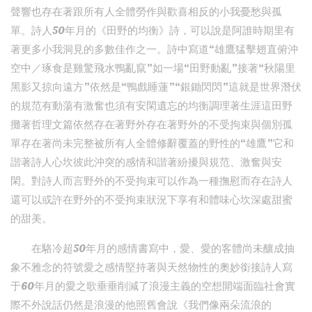
聲響也存在著跟所有人全體勞作與歡喜相反的小我憂愁與孤
單。詩人50年月的《田野的均衡》詩，可以說是阿誰時期里有
著更多小我洞見的多數佳作之一。詩中寫道“雄鷹猛擊翅直俯沖
空中／琢食是雞驚飛水鴨亂竄”如一場“田野動亂”接著“秋陽里
黑影又掠向遠方”依然是“鴨戲睡蓮”“銀鋤閃閃”這就是世界潛伏
的規范有動蕩有激奮也須有安閑遺忘的均衡調理著生涯這田野
攤著哲理文篇依然存在著野外存在著野外的不受拘束與個別孤
單存在著尚未完整被所有人全體修辭覆蓋的野性的“雄鷹”它和
諧著詩人心坎彼此沖突的感情和諧著紛擾與規范、激奮與安
閑。對詩人而言野外的不受拘束可以作為一種撫慰而存在詩人
還可以或許在野外的不受拘束狀況下享有和體味心坎深處甜蜜
的甜美。
在駱冷超50年月的感情書寫中，愛、愛的客體尚未釀成抽
象不雅念的符號愛之感情堅持著與天然物性的奧妙銜接詩人寫
于60年月的愛之歌垂垂削減了浪漫主義的空想開端面臨社會實
際不外說話仍然是浪漫的他照舊會說《我們像兩朵流浪的