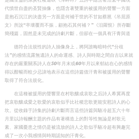
楚國生靈的涂炭社稷遭硤《澤畔吟》五詩中隱含著浩繁中國現
代憤世自盡的圣賢抽像，也隱含著雙重的被援用的聲響一方面
是抱石沉江的決盡另一方面是何補于世的不甘如蔡邕《吊屈原
文》所說“卒壞覆而不振，顧抱石其何補？”《汨羅恨》所存斷
簡殘篇，固然是未完成的詩劇片斷，但卻在一個具有汗青與道
德符合法規性的詩人抽像身上，將阿誰晦暗時代“分歧
法”的感情流露無遺詩人的命運感、詩人與時期之間自古以來就
存在的嚴重關系詩人在50年月末或60年月以來郁結在心的感情
得以酣暢而較少忌諱地表示在這些詩篇借汗青和被援用的聲響
取得了符合法規化。
在這種被援用的聲響里在村歌釀成哀歌之后詩人希冀再度
把哀歌釀成愛之歌愛的哀歌似乎比社稷悲歌更能安慰詩人的心
坎。從收錄于詩集的詩劇片斷而言這些詩篇與駱冷超五六十年
月里以詩報酬主題的作品有著構造上的對等性無論是村歌元
素、家國憂患之情仍是被流放的詩人之歌似乎駱冷超有興趣完
成了一次小我感情與時期認知的汗青化。