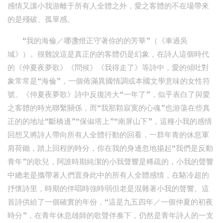
感情又讓小我游離于所有人全體之外，愛之客體的不在場帶來
的是殘破、孤單感。
“我的海倫／哪盞燈正守著你的的芳華”（《車過吳
城》）。很難說這是真正的的客體仍是幻象，在詩人這個時代
的《仲夏夜夢歌》《問候》《我得走了》等詩中，愛的傾吐對
象常常是“海倫”，一個佈滿異國情調或本國文學意味的女性符
號。《仲夏夜夢歌》詩中反復誇大“一年了”，似乎表白了與愛
之客體的時光聯繫關係，而“我那顆寂寞的心魂”也游蕩在些真
正的的地址“斷橋邊”“保俶塔上”“南屏山下”，這種小我的感情
回想又將詩人帶向所有人全體行動的回看，一群年青的休息軍
肩荷鋤，踏上回程的時分，你在我的身邊忽地揚起“我們是反動
青年”的歌兒，阿誰時期純潔的小我聲響是稀疏的，小我的聲響
中總老是攜帶著人們置身此中的所有人全體感情，在駱冷超的
抒懷詩里，時期的伴唱時強時弱但老是混雜著小我的聲響。這
首詩供給了一個確實的年份，“這是九五四年／一個仲夏的初夜
時分”，在青年休息雄師的歌聲伴奏下，仍然是青年詩人的一支