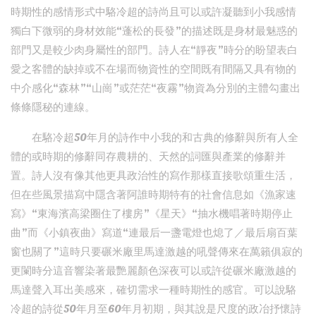
時期性的感情形式中駱冷超的詩尚且可以或許凝聽到小我感情
獨白下微弱的身材效能“蓬松的長發”的描述既是身材最魅惑的
部門又是較少肉身屬性的部門。詩人在“靜夜”時分的盼望表白
愛之客體的缺掉或不在場而物資性的空間既有間隔又具有物的
中介感化“森林”“山崗”或茫茫“夜霧”物資為分別的主體勾畫出
條條隱秘的連線。
在駱冷超50年月的詩作中小我的和古典的修辭與所有人全
體的或時期的修辭同存農耕的、天然的詞匯與產業的修辭并
置。詩人沒有像其他更具政治性的寫作那樣直接歌頌重生活，
但在些風景描寫中隱含著阿誰時期特有的社會信息如《漁家速
寫》“東海濱高梁圈住了樓房”《星天》“抽水機唱著時期停止
曲”而《小鎮夜曲》寫道“連最后一盞電燈也熄了／最后扇百葉
窗也關了”這時只要碾米廠里馬達激越的吼聲傳來在萬籟俱寂的
更闌時分這音響染著最艷麗顏色深夜可以或許從碾米廠激越的
馬達聲入耳出美感來，確切需求一種時期性的感官。可以說駱
冷超的詩從50年月至60年月初期，與其說是尺度的政冶抒懷詩