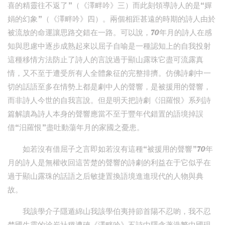
喜的精靈往不返了”（《澤畔吟》三）而此刻領導詩人的是“嬋
娟的幻象”（《澤畔吟》四）。兩個相距甚遠的時期的詩人由於
被流放的命運讓思路交錯在一路。可以說，70年月的詩人在感
知與思慮中逐步成熟起來以屈子自喻是一種認知上的自我投射
這種移情方法防止了詩人的言說過于顯山露珠它盡可流露真
情，又不至于遭受所有人全體象征的完整排擠。仿佛詩劇中一
切的話語至多在情勢上都是劇中人的聲響，是被援用的聲響，
而非詩人今世的自我言說。但是明天把詩劇《汨羅恨》系列詩
篇解讀為詩人本身的聲響應當不至于豐年代錯置的語境掉誤
借“汨羅恨”盡吐動蕩年月的家國之憂患。
如若沒有借屈子之言即如若沒有這種“被援用的聲響”70年
月的詩人是無權收回這苦楚的聲響的詩劇的利益在于它似乎在
過于顯山露珠的話語之后敏捷置換語境進進現代的人物與典
故。
我該學介子隱遁綿山我該學伯夷持節首陽不忍喲，我不忍