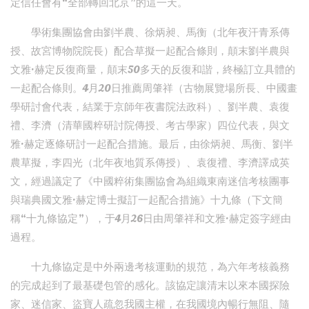
定信任會有“全部轉回北京”的這一天。
學術集團協會由劉半農、徐炳昶、馬衡（北年夜汗青系傳
授、故宮博物院院長）配合草擬一起配合條則，顛末劉半農與
文雅·赫定反復商量，顛末50多天的反復和諧，終極訂立具體的
一起配合條則。4月20日推薦周肇祥（古物展覽場所長、中國畫
學研討會代表，結業于京師年夜書院法政科）、劉半農、袁復
禮、李濟（清華國粹研討院傳授、考古學家）四位代表，與文
雅·赫定逐條研討一起配合措施。最后，由徐炳昶、馬衡、劉半
農草擬，李四光（北年夜地質系傳授）、袁復禮、李濟譯成英
文，經過議定了《中國粹術集團協會為組織東南迷信考核團事
與瑞典國文雅·赫定博士擬訂一起配合措施》十九條（下文簡
稱“十九條協定”），于4月26日由周肇祥和文雅·赫定簽字經由
過程。
十九條協定是中外兩邊考核運動的規范，為六年考核義務
的完成起到了最基礎包管的感化。該協定讓清末以來本國探險
家、迷信家、盜寶人疏忽我國主權，在我國境內暢行無阻、隨