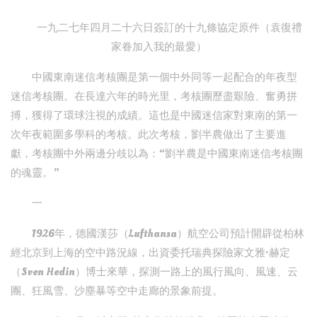
一九二七年四月二十六日簽訂的十九條協定原件（袁復禮
家眷加入我的最愛）
中國東南迷信考核團是第一個中外同等一起配合的年夜型
迷信考核團。在長達六年的時光里，考核團歷盡艱險、奮勇拼
搏，獲得了環球注視的成績。這也是中國迷信家對東南的第一
次年夜範圍多學科的考核。此次考核，劉半農做出了主要進
獻，考核團中外兩邊分歧以為：“劉半農是中國東南迷信考核團
的魂靈。”
一
1926年，德國漢莎（Lufthansa）航空公司預計開辟從柏林
經北京到上海的空中路況線，出資委托瑞典探險家文雅·赫定
（Sven Hedin）博士來華，探測一路上的風行風向、風速、云
團、狂風雪、沙塵暴等空中走廊的景象前提。