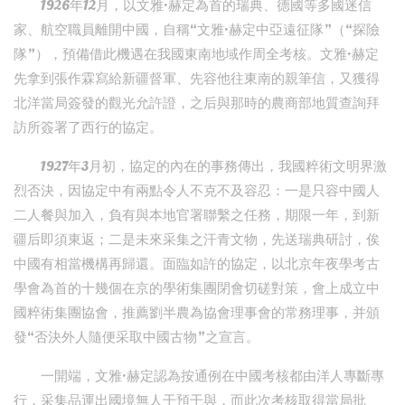
1926年12月，以文雅·赫定為首的瑞典、德國等多國迷信
家、航空職員離開中國，自稱“文雅·赫定中亞遠征隊”（“探險
隊”），預備借此機遇在我國東南地域作周全考核。文雅·赫定
先拿到張作霖寫給新疆督軍、先容他往東南的親筆信，又獲得
北洋當局簽發的觀光允許證，之后與那時的農商部地質查詢拜
訪所簽署了西行的協定。
1927年3月初，協定的內在的事務傳出，我國粹術文明界激
烈否決，因協定中有兩點令人不克不及容忍：一是只容中國人
二人餐與加入，負有與本地官署聯繫之任務，期限一年，到新
疆后即須東返；二是未來采集之汗青文物，先送瑞典研討，俟
中國有相當機構再歸還。面臨如許的協定，以北京年夜學考古
學會為首的十幾個在京的學術集團閉會切磋對策，會上成立中
國粹術集團協會，推薦劉半農為協會理事會的常務理事，并頒
發“否決外人隨便采取中國古物”之宣言。
一開端，文雅·赫定認為按通例在中國考核都由洋人專斷專
行，采集品運出國境無人干預干與，而此次考核取得當局批