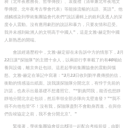
昶（北年夜教務長、哲學傳授）、袁復禮（清華兼北年夜地文
學傳授、北年夜考古學會代表）等能操流暢的法語、英語”。他
感觸感染到學術集團協會代表們“說話邏輯上的銳利及透人的深
度令人震動。沒有應用劇烈的說話和暴力，只要友情和忍受。
我并未感到歐洲人的文明高于中國人”，這是文雅·赫定對中國
人新熟悉的開端。
會談經過歷程中，文雅·赫定卻在未告訴中方的情形下，3月
22日讓“探險隊”的主體十余人，以兩節行李車載了約有40噸給
養與設備，離京奔赴包頭。這惹起學術集團協會的震動與惱
怒。文雅·赫定在筆記中寫著：“3月23日收到劉半農傳授的信，
衝動的情感溢出紙面。說我讓探險隊分開北京，有悖于先前的
許諾，也表示出最基礎不想遵照它。”“劉責問我，能否也想靜
靜地分開北京赴包頭，然后率領全部步隊向戈壁進發？”“我不
得不向他包管‘不！沒有我，探險隊盡對不會動身西進，在與你
們告竣協定之前，我不會分開北京’。”
緊接著，學術集團協會提出15項一起配合考核前提，由劉