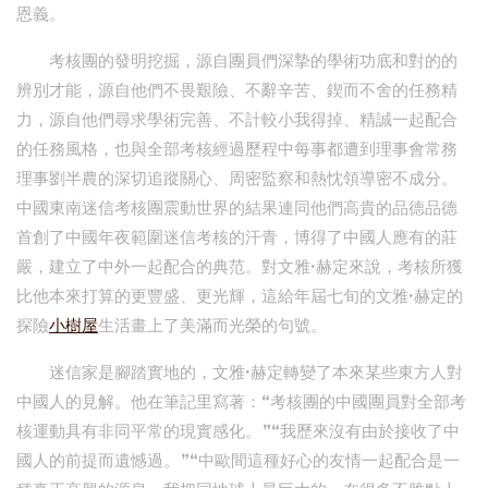
恩義。
考核團的發明挖掘，源自團員們深摯的學術功底和對的的
辨別才能，源自他們不畏艱險、不辭辛苦、鍥而不舍的任務精
力，源自他們尋求學術完善、不計較小我得掉、精誠一起配合
的任務風格，也與全部考核經過歷程中每事都遭到理事會常務
理事劉半農的深切追蹤關心、周密監察和熱忱領導密不成分。
中國東南迷信考核團震動世界的結果連同他們高貴的品德品德
首創了中國年夜範圍迷信考核的汗青，博得了中國人應有的莊
嚴，建立了中外一起配合的典范。對文雅·赫定來說，考核所獲
比他本來打算的更豐盛、更光輝，這給年屆七旬的文雅·赫定的
探險
小樹屋
生活畫上了美滿而光榮的句號。
迷信家是腳踏實地的，文雅·赫定轉變了本來某些東方人對
中國人的見解。他在筆記里寫著：“考核團的中國團員對全部考
核運動具有非同平常的現實感化。”“我歷來沒有由於接收了中
國人的前提而遺憾過。”“中歐間這種好心的友情一起配合是一