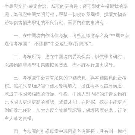
半農與文雅·赫定會談。15項的要旨是：遵守學術主權屬我的準
繩，為保證中國文明前程，嚴禁一切侵略我國權、損壞文物奇
跡等傷害損失學術的不良行動。重要內在的事務有：
一、在中國境內作迷信考核，考核組織應命名為“中國東南
迷信考核團”，不該稱“中亞遠征隊/探險隊”。
二、考核所得，應在中國境內妥為保留，以供學者研討，
采集物除非經學術集團協會審查，盡不許私行運出境外。
三、考核團中必需有足夠的中國成員，與本國團員配合考
核。假如只是1至2個中國人餐與加入，擔任與本地當局溝通，
就成了本國考核團的侍從、仆役。中國人對內陸的汗青文物有
比本國人更深更高的辨認、鑒賞才能，在勘探、挖掘中能更周
到細致地任務，加大力度文物維護認識，保護國度好處，行使
主人翁之責權。
四、考核團的引導應當中瑞兩邊各有團長，具有劃一權柄