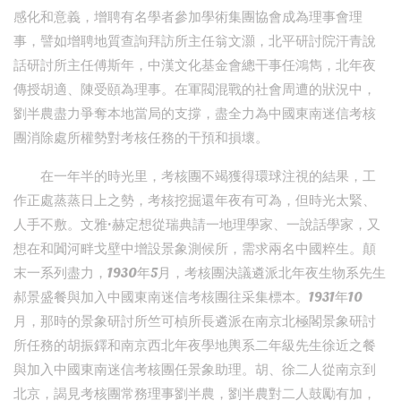
感化和意義，增聘有名學者參加學術集團協會成為理事會理
事，譬如增聘地質查詢拜訪所主任翁文灝，北平研討院汗青說
話研討所主任傅斯年，中漢文化基金會總干事任鴻雋，北年夜
傳授胡適、陳受頤為理事。在軍閥混戰的社會周遭的狀況中，
劉半農盡力爭奪本地當局的支撐，盡全力為中國東南迷信考核
團消除處所權勢對考核任務的干預和損壞。
在一年半的時光里，考核團不竭獲得環球注視的結果，工
作正處蒸蒸日上之勢，考核挖掘還年夜有可為，但時光太緊、
人手不敷。文雅·赫定想從瑞典請一地理學家、一說話學家，又
想在和闐河畔戈壁中增設景象測候所，需求兩名中國粹生。顛
末一系列盡力，1930年5月，考核團決議遴派北年夜生物系先生
郝景盛餐與加入中國東南迷信考核團往采集標本。1931年10
月，那時的景象研討所竺可楨所長遴派在南京北極閣景象研討
所任務的胡振鐸和南京西北年夜學地輿系二年級先生徐近之餐
與加入中國東南迷信考核團任景象助理。胡、徐二人從南京到
北京，謁見考核團常務理事劉半農，劉半農對二人鼓勵有加，