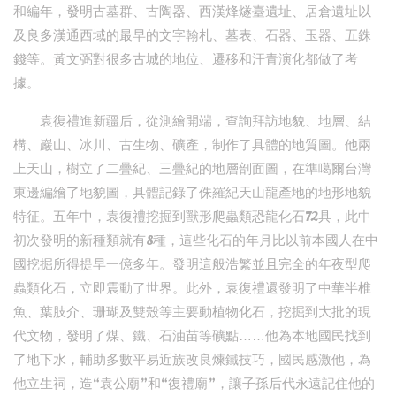
和編年，發明古墓群、古陶器、西漢烽燧臺遺址、居倉遺址以
及良多漢通西域的最早的文字翰札、墓表、石器、玉器、五銖
錢等。黃文弼對很多古城的地位、遷移和汗青演化都做了考
據。
袁復禮進新疆后，從測繪開端，查詢拜訪地貌、地層、結
構、巖山、冰川、古生物、礦產，制作了具體的地質圖。他兩
上天山，樹立了二疊紀、三疊紀的地層剖面圖，在準噶爾台灣
東邊編繪了地貌圖，具體記錄了侏羅紀天山龍產地的地形地貌
特征。五年中，袁復禮挖掘到獸形爬蟲類恐龍化石72具，此中
初次發明的新種類就有8種，這些化石的年月比以前本國人在中
國挖掘所得提早一億多年。發明這般浩繁並且完全的年夜型爬
蟲類化石，立即震動了世界。此外，袁復禮還發明了中華半椎
魚、葉肢介、珊瑚及雙殼等主要動植物化石，挖掘到大批的現
代文物，發明了煤、鐵、石油苗等礦點……他為本地國民找到
了地下水，輔助多數平易近族改良煉鐵技巧，國民感激他，為
他立生祠，造“袁公廟”和“復禮廟”，讓子孫后代永遠記住他的