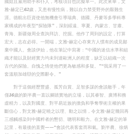
國姑且雇用助手和仆人，考核項目也比擬單一。此次來華，文
雅·赫定已62歲，又患有慢性病，難以自力禁受野外的艱難生
涯。德航出巨資使他無機會引導瑞典、德國、丹麥等多學科專
家構成的年夜型“探險隊”，深刻綏遠、寧夏、內蒙古、甘肅、
青海、新疆做周全查詢拜訪、挖掘。他作了周到的設定，打算
宏大，志在必得。一開端，文雅·赫定心存東方人慣有的成見鄙
棄中國人。會談伊始，他在筆記中寫著：“中國的迷信水準和組
織才能以及財經實力均未到達歐洲人的程度，缺乏以組織一次
古代的探險。自愧之情使他們更為敏感和多疑。”“我采用了一
套溫順加雄辯的交際辭令。”
對于這個經歷豐盛、孤芳自賞、足智多謀的會談敵手，年
僅36歲的劉半農一直以腳踏實地的立場，以其睿智、廣博和務
虛精力，以及對國度、對平易近族的擔負和爭奪學術主權的果
斷信心，對文雅·赫定曉之以理、動之以情，令文雅·赫定幾回再
三感觸感染到中國粹者的懇切、聰明和毅力。在文雅·赫定的筆
記里，有最後的直覺——“會談代表客套而和氣。劉半農、徐炳