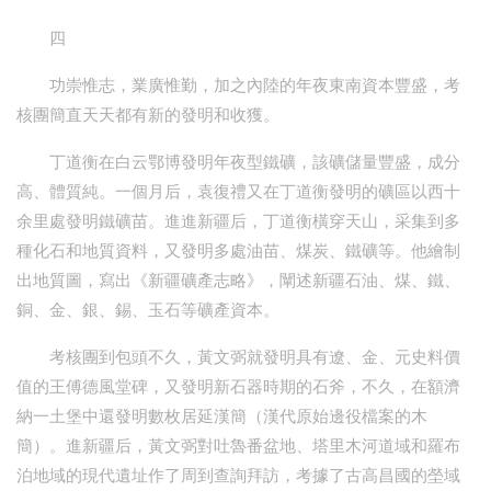
四
功崇惟志，業廣惟勤，加之內陸的年夜東南資本豐盛，考
核團簡直天天都有新的發明和收獲。
丁道衡在白云鄂博發明年夜型鐵礦，該礦儲量豐盛，成分
高、體質純。一個月后，袁復禮又在丁道衡發明的礦區以西十
余里處發明鐵礦苗。進進新疆后，丁道衡橫穿天山，采集到多
種化石和地質資料，又發明多處油苗、煤炭、鐵礦等。他繪制
出地質圖，寫出《新疆礦產志略》，闡述新疆石油、煤、鐵、
銅、金、銀、錫、玉石等礦產資本。
考核團到包頭不久，黃文弼就發明具有遼、金、元史料價
值的王傅德風堂碑，又發明新石器時期的石斧，不久，在額濟
納一土堡中還發明數枚居延漢簡（漢代原始邊役檔案的木
簡）。進新疆后，黃文弼對吐魯番盆地、塔里木河道域和羅布
泊地域的現代遺址作了周到查詢拜訪，考據了古高昌國的塋域