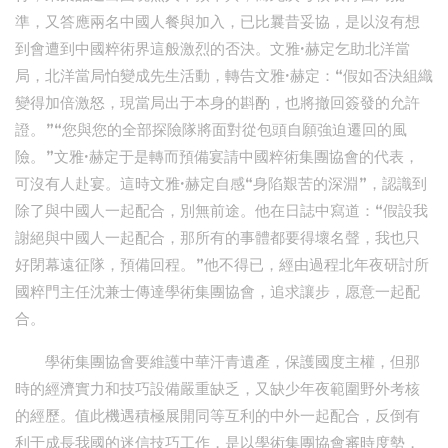
準，又答應兩名中國人餐與加入，已比曩昔妥協，是以沒有想
到會遭到中國粹術界這般激烈的否決。文雅·赫定乞助北洋當
局，北洋當局怕變成先生活動，轉告文雅·赫定：“假如否決組織
變得加倍激怒，現當局出于本身的斟酌，也將撤回簽發的允許
證。”“您與您的全部探險隊將面對從包頭自願強迫遷回的風
險。”文雅·赫定于是轉而預備宴請中國粹術集團協會的代表，
可沒有人赴宴。這時文雅·赫定自感“身陷艱苦的深淵”，認識到
除了與中國人一起配合，別無前途。他在日誌中寫道：“假設我
謝絕與中國人一起配合，那所有的事體都要得壞名聲，我也只
好閉幕遠征隊，預備回程。”他不得已，經由過程北年夜研討所
國粹門主任沈兼士傳達學術集團協會，追求讓步，愿意一起配
合。
學術集團協會要維護中華汗青遺產，保護國度主權，但那
時的經濟實力和技巧設備嚴重缺乏，又缺少年夜範圍野外考核
的經歷。值此機遇積極展開同等互利的中外一起配合，反倒有
利于成長我國的迷信技巧工作，是以學術集團協會審時度勢，