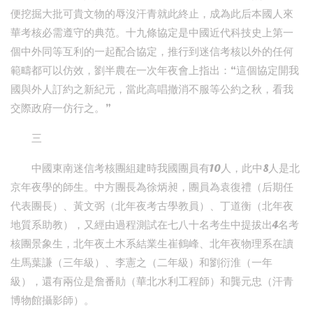
便挖掘大批可貴文物的辱沒汗青就此終止，成為此后本國人來
華考核必需遵守的典范。十九條協定是中國近代科技史上第一
個中外同等互利的一起配合協定，推行到迷信考核以外的任何
範疇都可以仿效，劉半農在一次年夜會上指出：“這個協定開我
國與外人訂約之新紀元，當此高唱撤消不服等公約之秋，看我
交際政府一仿行之。”
三
中國東南迷信考核團組建時我國團員有10人，此中8人是北
京年夜學的師生。中方團長為徐炳昶，團員為袁復禮（后期任
代表團長）、黃文弼（北年夜考古學教員）、丁道衡（北年夜
地質系助教），又經由過程測試在七八十名考生中提拔出4名考
核團景象生，北年夜土木系結業生崔鶴峰、北年夜物理系在讀
生馬葉謙（三年級）、李憲之（二年級）和劉衍淮（一年
級），還有兩位是詹番勛（華北水利工程師）和龔元忠（汗青
博物館攝影師）。