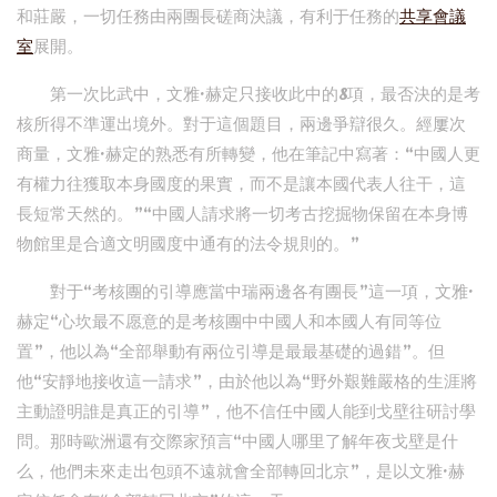
和莊嚴，一切任務由兩團長磋商決議，有利于任務的
共享會議
室
展開。
第一次比武中，文雅·赫定只接收此中的8項，最否決的是考
核所得不準運出境外。對于這個題目，兩邊爭辯很久。經屢次
商量，文雅·赫定的熟悉有所轉變，他在筆記中寫著：“中國人更
有權力往獲取本身國度的果實，而不是讓本國代表人往干，這
長短常天然的。”“中國人請求將一切考古挖掘物保留在本身博
物館里是合適文明國度中通有的法令規則的。”
對于“考核團的引導應當中瑞兩邊各有團長”這一項，文雅·
赫定“心坎最不愿意的是考核團中中國人和本國人有同等位
置”，他以為“全部舉動有兩位引導是最最基礎的過錯”。但
他“安靜地接收這一請求”，由於他以為“野外艱難嚴格的生涯將
主動證明誰是真正的引導”，他不信任中國人能到戈壁往研討學
問。那時歐洲還有交際家預言“中國人哪里了解年夜戈壁是什
么，他們未來走出包頭不遠就會全部轉回北京”，是以文雅·赫