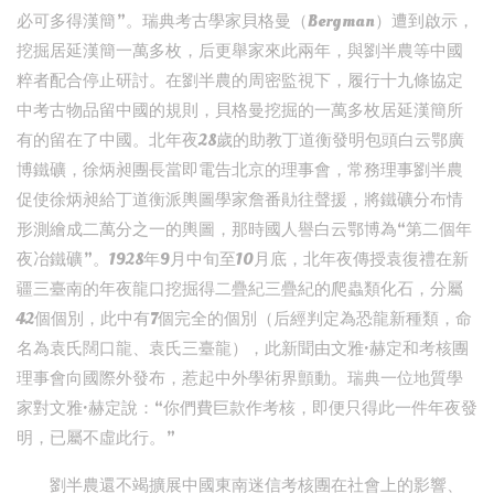
必可多得漢簡”。瑞典考古學家貝格曼（Bergman）遭到啟示，
挖掘居延漢簡一萬多枚，后更舉家來此兩年，與劉半農等中國
粹者配合停止研討。在劉半農的周密監視下，履行十九條協定
中考古物品留中國的規則，貝格曼挖掘的一萬多枚居延漢簡所
有的留在了中國。北年夜28歲的助教丁道衡發明包頭白云鄂廣
博鐵礦，徐炳昶團長當即電告北京的理事會，常務理事劉半農
促使徐炳昶給丁道衡派輿圖學家詹番勛往聲援，將鐵礦分布情
形測繪成二萬分之一的輿圖，那時國人譽白云鄂博為“第二個年
夜冶鐵礦”。1928年9月中旬至10月底，北年夜傳授袁復禮在新
疆三臺南的年夜龍口挖掘得二疊紀三疊紀的爬蟲類化石，分屬
42個個別，此中有7個完全的個別（后經判定為恐龍新種類，命
名為袁氏闊口龍、袁氏三臺龍），此新聞由文雅·赫定和考核團
理事會向國際外發布，惹起中外學術界顫動。瑞典一位地質學
家對文雅·赫定說：“你們費巨款作考核，即便只得此一件年夜發
明，已屬不虛此行。”
劉半農還不竭擴展中國東南迷信考核團在社會上的影響、