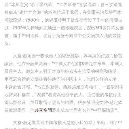
過“冰川之父”慕士塔格峰、“世界屋脊”青躲高原；曾三次進進
被稱為“逝世亡之海”的塔克拉瑪干戈壁，在葉爾羌河及塔里木
河漂流過；1900年，他偶爾發明了被戈壁埋沒了千年的樓蘭古
城，1901年又特地到該地進一個步驟挖掘，挖出150多件華文圖
書，隨手帶回瑞典，現躲于斯德哥爾摩中亞文物加入我的最愛
所。
文雅·赫定善于吸取他人的經歷經驗，為本身的好處而恰當
讓步。他在筆記里寫著：“中國人在他們國際是在家里，本國人
只是主人。假如主人對于本身的好處沒有恰當的機變和聰明，
用寬宏合禮的立場往看待他們的中國主人，他們欠好的立場，
本身必食其報。”他在對新疆、西躲的屢次考核中，一直依附本
地當局和群眾，“友愛”看待為他辦事的人。這使他的考核停止
得比擬順遂，並且取得了豐富的結果。很多發明使文雅·赫定飲
譽歐洲學界，他
共享空間
逐步成為世界有名的“中亞探險家”。
文雅·赫定曩昔到中國考核只是他小我的零丁舉動，到了中