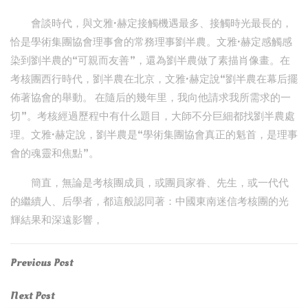
會談時代，與文雅·赫定接觸機遇最多、接觸時光最長的，
恰是學術集團協會理事會的常務理事劉半農。文雅·赫定感觸感
染到劉半農的“可親而友善”，還為劉半農做了素描肖像畫。在
考核團西行時代，劉半農在北京，文雅·赫定說“劉半農在幕后擺
佈著協會的舉動。 在隨后的幾年里，我向他請求我所需求的一
切”。考核經過歷程中有什么題目，大師不分巨細都找劉半農處
理。文雅·赫定說，劉半農是“學術集團協會真正的魁首，是理事
會的魂靈和焦點”。
簡直，無論是考核團成員，或團員家眷、先生，或一代代
的繼續人、后學者，都這般認同著：中國東南迷信考核團的光
輝結果和深遠影響，
Post
Previous
Previous Post
Post
navigation
Next
Next Post