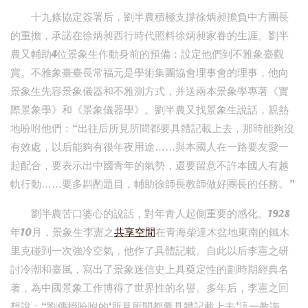
十九條協定簽署后，劉半農積極支撐徐炳昶擔負中方團長
的重擔，承諾在徐炳昶西行時代照料徐炳昶家眷的生涯。劉半
農又輔助4位景象生作動身前的預備：設定他們到不雅象臺觀
賞。不雅象臺臺長常福元是學術集團協會理事會的理事，他向
景象生先容景象儀器和不雅測方式，并送兩本景象學專著《實
際景象學》和《景象儀器學》。劉半農又找景象生說話，親熱
地吩咐他們：“出往后所見所聞都要具體記載上去，那時能夠沒
有效處，以后能夠有很年夜用途……與本國人在一路要友愛一
起配合，要表示出中國青年的氣勢，還要留意不許本國人有越
軌行動……要多斟酌題目，輔助徐師長教師做好團長的任務。”
劉半農苦口婆心的說話，對年青人起側重要的感化。1928
年10月，景象生李憲之
共享空間
在青海柴達木盆地東南的鐵木
里克碰到一次強冷空氣，他作了具體記載。自此以后李憲之研
討冷潮和臺風，寫出了景象迷信史上具奠定性的劃時期經典名
著，為中國景象工作博得了世界性的名譽。多年后，李憲之回
想說：“劉傳授吩咐的‘所見所聞都要具體記載上去’這一教誨，