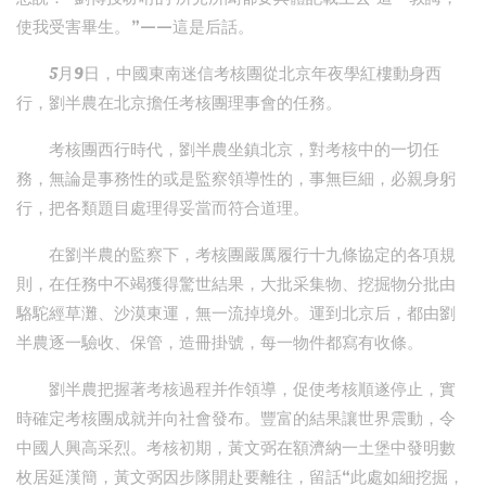
使我受害畢生。”——這是后話。
5月9日，中國東南迷信考核團從北京年夜學紅樓動身西
行，劉半農在北京擔任考核團理事會的任務。
考核團西行時代，劉半農坐鎮北京，對考核中的一切任
務，無論是事務性的或是監察領導性的，事無巨細，必親身躬
行，把各類題目處理得妥當而符合道理。
在劉半農的監察下，考核團嚴厲履行十九條協定的各項規
則，在任務中不竭獲得驚世結果，大批采集物、挖掘物分批由
駱駝經草灘、沙漠東運，無一流掉境外。運到北京后，都由劉
半農逐一驗收、保管，造冊掛號，每一物件都寫有收條。
劉半農把握著考核過程并作領導，促使考核順遂停止，實
時確定考核團成就并向社會發布。豐富的結果讓世界震動，令
中國人興高采烈。考核初期，黃文弼在額濟納一土堡中發明數
枚居延漢簡，黃文弼因步隊開赴要離往，留話“此處如細挖掘，