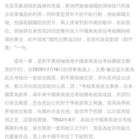
先容景象測候的義務和意義，要他們進修德國的測候技巧和進
步前輩儀器的利用；同時要監督外方的不軌行動，例如偷竊文
物、拍攝有關國防的照片。兩人懷著對劉半農的敬仰，領命西
往。胡振鐸后來曾寫詩回想餐與加入中國東南迷信考核團的經
過的事況，此中就有“國民交際成功好，首席代表是劉老（劉半
農）”一句。
還有一事，是劉半農積極推進中國東南迷信考核團留念郵
票的刊行。在1929年1月16日的理事會議上，文雅·赫定提出要為
此次考核出一套留念郵票，劉半農積極支撐，并向當局提出請
求。蔡元培向路況部收回公函，謂：“考核東南迷信事務，在本
國實為創舉，兩年來中國東南迷信考核團有相當成就，所謂刊
行留念郵票，意在惹起公民對于學術探查之興趣。當局為學術
界發留念郵票，在國外亦多先例。能否準予照辦，以示當局提
倡之意。請鑒核實施。”1932年6月，為留念中國東南迷信考核
團勝利考核，留念郵票一套四枚正式刊行，票面為故宮所躲元
代畫家作品，票上有中國字和拉丁字絕對照。