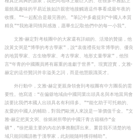
種真正高興的源泉，我把同地球上最巨大的、在很多不雅點上
最饒風趣味的平易近族如許親密地接觸過這件事看成最年夜的
收獲。”“一起配合是最完善的。”筆記中多處提到“中國人本質
精良”“我抱著同情與感激，愿畢生記取他們中的每一小我”。
文雅·赫定對考核團中的大家還有詳細的、活潑的贊揚，他
說黃文弼是“博學的考古學家”，說“袁復禮長短常博學的、優良
的地質學家、古生物學家、考古學家、地形丈量學家”，他預
言“年青的中國團員將有嚴重的進獻于世界”。現實證實，文雅·
赫定的這些贊詞并非溢美之詞，而是他慧眼識英才。
外行動中，文雅·赫定更親身領會到考核團有中方團長的需
要性。他寫道：“在偏僻地域由中國同業出頭具名與本地當局會
談要比我們本國人出頭具名有利得多。”“能乞助于可托賴的、
友愛的中國人的輔助，對我們歐洲人來說是一筆價值千金。”文
雅·赫定把黃文弼、徐炳昶所帶的中國汗青古籍稱作“金
礦”，“徐把最主要的內在的事務翻譯出來。曩昔我不清楚的地
域只能回國請教于漢學家，此刻能隨時獲得輔助”。