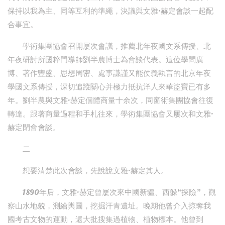
保持以我為主、同等互利的準繩，決議與文雅·赫定會談一起配
合事宜。
學術集團協會召開屢次會議，推薦北年夜國文系傳授、北
年夜研討所國粹門導師劉半農博士為會談代表。這位學問廣
博、著作豐盛、思想周密、處事謙謹又能仗義執言的北京年夜
學國文系傳授，深切追蹤關心并極力抵抗洋人來華盜寶已有多
年。劉半農與文雅·赫定個體商量十余次，同窗術集團協會往復
轉達。跟著商量過程和手札往來，學術集團協會又屢次和文雅·
赫定閉會會談。
二
想要清楚此次會談，先說說文雅·赫定其人。
1890年后，文雅·赫定曾屢次來中國新疆、西躲“探險”，觀
察山水地貌，測繪輿圖，挖掘汗青遺址。晚期他曾介入掠奪我
國考古文物的運動，還大批搜集過植物、植物標本。他曾到