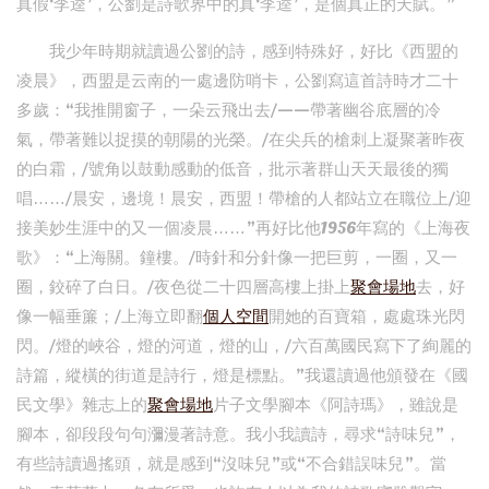
真假‘李逵’，公劉是詩歌界中的真‘李逵’，是個真正的天賦。”
我少年時期就讀過公劉的詩，感到特殊好，好比《西盟的
凌晨》，西盟是云南的一處邊防哨卡，公劉寫這首詩時才二十
多歲：“我推開窗子，一朵云飛出去/——帶著幽谷底層的冷
氣，帶著難以捉摸的朝陽的光榮。/在尖兵的槍刺上凝聚著昨夜
的白霜，/號角以鼓動感動的低音，批示著群山天天最後的獨
唱……/晨安，邊境！晨安，西盟！帶槍的人都站立在職位上/迎
接美妙生涯中的又一個凌晨……”再好比他1956年寫的《上海夜
歌》：“上海關。鐘樓。/時針和分針像一把巨剪，一圈，又一
圈，鉸碎了白日。/夜色從二十四層高樓上掛上
聚會場地
去，好
像一幅垂簾；/上海立即翻
個人空間
開她的百寶箱，處處珠光閃
閃。/燈的峽谷，燈的河道，燈的山，/六百萬國民寫下了絢麗的
詩篇，縱橫的街道是詩行，燈是標點。”我還讀過他頒發在《國
民文學》雜志上的
聚會場地
片子文學腳本《阿詩瑪》，雖說是
腳本，卻段段句句瀰漫著詩意。我小我讀詩，尋求“詩味兒”，
有些詩讀過搖頭，就是感到“沒味兒”或“不合錯誤味兒”。當