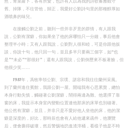
然，青菜蘿卜，各有所愛，也許有人以為我的詩歌審雅觀守
舊、掉隊，不往管他，歸正，我愛好公劉詩句里的那種醇厚如
酒噴鼻的味兒。
在接觸公劉之前，聽到一些并非歹意的群情，有人跟我
說，公劉有潔癖，你如果坐了他的床哪怕只一分鐘，事后他會
整理半小時；又有人跟我說，公劉對人很和睦，可是你跟他扳
談，你說十句，他只回一句，並且多半只要兩三個字，如“也
是”“未必”“那很好”；還有人跟我說，公劉倒歷來不板著臉，但
他很少笑……
1981年，馮牧率領公劉、宗璞、諶容和我往往蘭州采風。
到了蘭州進住賓館，我跟公劉一屋。開端我有心思累贅，總怕
本身行動失慎，觸碰著公劉潔癖，鬧得兩邊為難。他選擇了靠
窗的床，我提示本身室內變動位置連他那床的床單也別碰著。
他公然有潔癖，並且，并非只是不愛好他人坐他的床，他的潔
癖是深度的，好比，那時辰也會有人給他遞來函件，他瀏覽
后，便會撕得破壞，然后警惕地扔進渣滓桶，看樣子他是不時