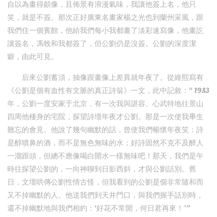
自以為畫得頗像，且佈景有浪漫氣味，我讓他簽上名，他只
笑，就是不簽。那次正好廣東名畫家楊之光也到蘭州采風，跟
我們住一個賓館，他給我們每小我都畫了淡彩速寫像，他畫訖
讓簽名，馮牧和我都簽了，但公劉仍是沒簽。公劉的深度潔
癖，由此可見。
后來公劉蓄須，抽像跟畫像上差異就年夜了。從維熙寫有
《公劉是個有血性有文脈的真正詩翁》一文，此中記敘：“ 1983
年，公劉一度安家于北京，有一次我與諶容、心武特地往景山
四周他棲身的宅院，探望詩壇年夜才公劉。那是一次使我畢生
難忘的會見。他說了幾句幽默的話，曾使我們暢懷年夜笑：詩
是醇噴鼻的酒，而不是無色無味的水；好詩固然不克不及醉人
一溜跟頭，但總不應像喝白開水一樣無味吧！那天，我們是午
時往探望公劉的，一向神聊到日影西斜，才與公劉話別。舊
日，文壇哄傳公劉性情古怪，但我看到的公劉是個非常隨和而
又不掉幽默的人。他送我們到天井門口，與我們握手話別時，
還不掉幽默地與我們相約：‘好花不常開，何日君再來！’”