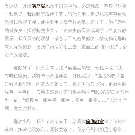
做減法，凡以
講座場地
為不用保存的，必定燒燬。客房里只要
一張書桌，我自動表現使不著，請他公用，書桌原來辦事員曾
經擦拭得很干凈，他還要用本身帶往的紙巾再加工，他把帶往
的書在桌上摞得整整潔齊，坐在書桌前看書或寫字，坐姿肅靜
嚴厲。我在屋角的沙發上歇息，不免迤里傾斜，借使倘使那時
有人從旁攝影，把我們兩個都拍上去，畫面上的“對照度”，必
定令人發噱。
運動終了，回到房間，我們倆垂垂熟習，他也採取了我，
有時也聊天。我有時辰會逗他笑，好比我說：“姓張的取筆名，
好有興趣思啊，內蒙古有張長弓，還有叫張弓長的，還有單叫
張弓、長弓的，云南不還有作家叫張長嗎？”我居心繞口令般重
復一遍：“張長弓，張弓長，張弓，長弓，張長……”他豈止莞
爾，竟笑作聲來。
那次出行，我帶了畫架夾子，給馮牧
瑜伽教室
畫了個鉛筆
速寫，扭著他讓簽名，馮牧竟簽了。我給公劉畫的是水彩畫，