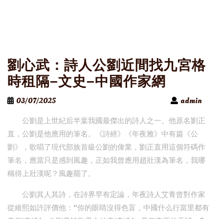
劉心武：詩人公劉近間找九宮格
時租隔–文史–中國作家網
03/07/2025
admin
公劉是上世紀后半葉我國最傑出的詩人之一。他原名劉正
直，公劉是他應用的筆名。《詩經》《年夜雅》中有篇《公
劉》，歌唱了現代部族首級公劉的偉業，劉正直用這個符碼作
筆名，應當只是感到風趣，正如我曾應用趙壯漢為筆名，我哪
稱得上壯漢呢？風趣罷了。
公劉其人其詩，在詩界早有定論，年夜詩人艾青曾對作家
從維熙如許評價他：“你的眼睛沒得色盲，中國什么行當里都有