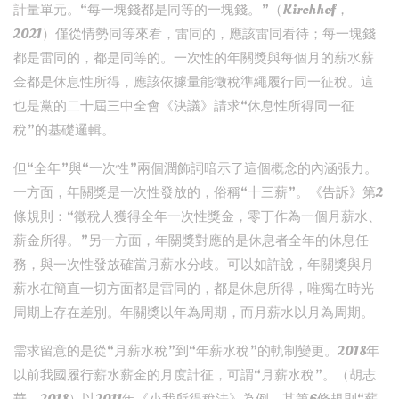
計量單元。“每一塊錢都是同等的一塊錢。”（Kirchhof，
2021）僅從情勢同等來看，雷同的，應該雷同看待；每一塊錢
都是雷同的，都是同等的。一次性的年關獎與每個月的薪水薪
金都是休息性所得，應該依據量能徵稅準繩履行同一征稅。這
也是黨的二十屆三中全會《決議》請求“休息性所得同一征
稅”的基礎邏輯。
但“全年”與“一次性”兩個潤飾詞暗示了這個概念的內涵張力。
一方面，年關獎是一次性發放的，俗稱“十三薪”。《告訴》第2
條規則：“徵稅人獲得全年一次性獎金，零丁作為一個月薪水、
薪金所得。”另一方面，年關獎對應的是休息者全年的休息任
務，與一次性發放確當月薪水分歧。可以如許說，年關獎與月
薪水在簡直一切方面都是雷同的，都是休息所得，唯獨在時光
周期上存在差別。年關獎以年為周期，而月薪水以月為周期。
需求留意的是從“月薪水稅”到“年薪水稅”的軌制變更。2018年
以前我國履行薪水薪金的月度計征，可謂“月薪水稅”。（胡志