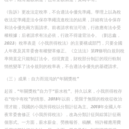
《告訴》更改法定稅率，不合適法令優先準繩。學理上以為稅
收法定準繩是法令保存準繩流進稅法的結果，詳細有法令保存
和法令優先兩方面請求。前者請求有法可依，行政應有法令受
權根據；后者請求有法必依，行政不得違背法令。（劉志鑫，
2023）稅率表是《小我所得稅法》的主要構成部門，只要全國
人年夜及其常委會有權變革修正。《立法法》第11條明白規則稅
率簡直定只能制訂法令。但現實是，財稅部分制訂的現行軌制
悄然變革了法令規則的稅率表，不合適法令優先的基礎請求。
（三 ）成果：自力而混沌的“年關獎稅”
起首，“年關獎稅”自力于“薪水稅”。持久以來，小我所得稅存
在“稅中有稅”的情形。2018年以前，受限于無限的稅收征收治
理才能，我國的小我所得稅以分類計征為主。2018年全國人年
夜常委會修正《小我所得稅法》，改為分類計征與綜算計征兩
個形式。一方面，薪水薪金、勞務報答、稿酬、特許權應用費