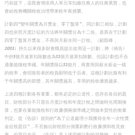
巧前提下，這既會增添用人單元等扣繳任務人的任務累贅，也
會給稅務機關稅收治理帶來較年夜挑釁。
計劃四“變年關獎為月獎金、零丁盤算”。同計劃三相似，計劃
四也依照月度計征的方法將年關獎分為十二份。差異在于計劃
四零丁盤算月獎金，不再與月薪水同一計稅。（顧凱峰，
2013）持久以來很多財會職員提出改用這一計劃，將《佈告》
中的1個月速算扣除數改為12個月速算扣除數。但該計劃也不合
適量能徵稅準繩。年關獎除以12個月，再實用與薪水薪金一樣
的稅率，會招致前者的稅負顯明低于后者。這種計劃比擬有利
于年關獎高的群體，其年關獎越高，享用的稅收優惠越多。
上述四種計劃各有著重，都有必定的公道性，也存在各自的題
目。財稅部分不只需在月度計稅和年度計稅之間做時光周期換
算，也要在量能徵稅和行政廉價兩個準繩之間做本質性的衡量
判定。從《告訴》規則的“為了公道處理小我獲得全年一次性獎
金征稅題目”，不丟臉出財稅部分側重斟酌行政廉價和稅見效
率。但題目在于，《告訴》是上述四種計劃的混雜物。起首，