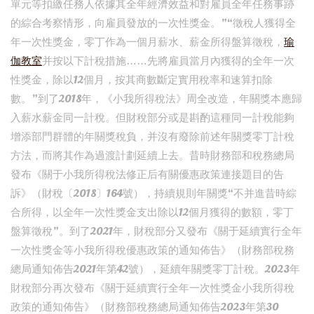
單元等扣繳任務人依據其全年經濟效益和對雇員全年任務事跡
的綜合考察情形，向雇員發放的一次性獎金。”“徵稅人獲得全
年一次性獎金，零丁作為一個月薪水、薪金所得盤算徵稅，
瑜
伽教室
并按以下計稅措施……先將雇員當月內獲得的全年一次
性獎金，除以12個月，按其商數斷定實用稅率和速算扣除
數。”到了2018年，《小我所得稅法》周全改造，年關獎本應歸
入薪水薪金同一計稅。但財稅部分或是斟酌這種同一計稅能夠
增添部門群體的年關獎稅負，并沒有廢除前述年關獎零丁計稅
方法，而將其作為過渡計劃延續上去。昔時財務部和稅務總局
發布《關于小我所得稅法修正后有關優惠政策連接題目的告
訴》（財稅〔2018〕164號），持續規則年關獎“不并進昔時綜
合所得，以全年一次性獎金支出除以12個月獲得的數額，零丁
盤算徵稅”。到了2021年，財稅部分又發布《關于延續實行全年
一次性獎金等小我所得稅優惠政策的通知佈告》（財務部稅務
總局通知佈告2021年第42號），延續年關獎零丁計稅。2023年
財稅部分再次發布《關于延續實行全年一次性獎金小我所得稅
政策的通知佈告》（財務部稅務總局通知佈告2023年第30