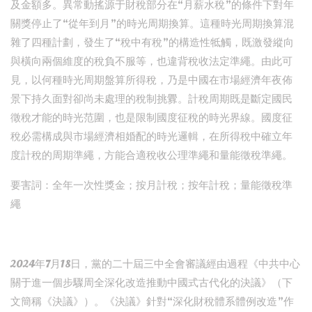
及金額多。異常動搖源于財稅部分在“月薪水稅”的條件下對年
關獎停止了“從年到月”的時光周期換算。這種時光周期換算混
雜了四種計劃，發生了“稅中有稅”的構造性牴觸，既激發縱向
與橫向兩個維度的稅負不服等，也違背稅收法定準繩。由此可
見，以何種時光周期盤算所得稅，乃是中國在市場經濟年夜佈
景下持久面對卻尚未處理的稅制挑釁。計稅周期既是斷定國民
徵稅才能的時光范圍，也是限制國度征稅的時光界線。國度征
稅必需構成與市場經濟相婚配的時光邏輯，在所得稅中確立年
度計稅的周期準繩，方能合適稅收公理準繩和量能徵稅準繩。
要害詞：全年一次性獎金；按月計稅；按年計稅；量能徵稅準
繩
2024年7月18日，黨的二十屆三中全會審議經由過程《中共中心
關于進一個步驟周全深化改造推動中國式古代化的決議》（下
文簡稱《決議》）。《決議》針對“深化財稅體系體例改造”作