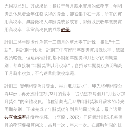
光周期差別。其成果是：相較于每月薪水實用的低稅率，年關
獎是休息者全年任務取得的獎金，卻被集中在一路，所有的實
用高稅率。無論徵稅人年關獎或多或寡，都難以接收年關獎實
用高稅率、承當高稅負的成果
教學
。
計劃二將年關獎作為第十三個月的薪水零丁計稅，相似“十三
薪”。與計劃一比擬，計劃二中有部門年關獎實用低稅率，總體
稅負略低。但這兩種計劃都不斟酌年關獎和月薪水的周期差
別，都直接將“年關獎乘以月稅率”，會招致年關獎稅負明顯高
于月薪水稅負，不合適量能徵稅準繩。
計劃三“變年關獎為月獎金、再并進月薪水”。即先將年關獎分
為12份，再分攤計進1到12月的薪水，從頭盤算每個月“月薪水加
月獎金”的全體稅負。這種計劃充足斟酌年關獎和月薪水的時光
周期差別，正確完成了年關獎從年到月的周期換算，最合適量
共享會議室
能徵稅準繩。（李龍，2012）但這個計劃請求每個
月的稅額要盤算兩次，當月一次，年末一次。在那時無限的技