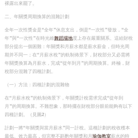
裸露出來罷了。
二、年關獎周期換算的混雜計劃
全年一次性獎金是“全年”休息支出，倒是“一次性”發放，“全
年”與“一次性”在時光維
舞蹈場地
度上存在嚴重關系。這給財稅
部分提出一個困難：年關獎和月薪水都是薪水薪金，但時光周
期并不同一；在“月薪水稅”的軌制佈景下，財稅部分又必需將
年關獎換算為月薪水，完成“從年到月”的周期換算。終極，財
稅部分混雜了四種計劃。
（一）方法：四種計劃的混雜物
在“月薪水稅”的軌制佈景下，年關獎計稅需求完成“從年到
月”的周期換算。不難想象，那時擺在財稅部分眼前能夠有以下
四種計劃。（見圖2）
計劃一將“年關獎與當月薪水”同一計稅。這種計劃的稅收穫本
最低、效力最高，但完整不斟酌年關獎和月
瑜伽教室
薪水的時