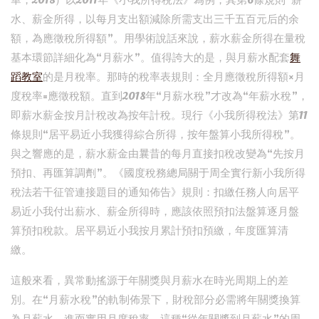
華，2018）以2011年《小我所得稅法》為例，其第6條規則“薪
水、薪金所得，以每月支出額減除所需支出三千五百元后的余
額，為應徵稅所得額”。用學術說話來說，薪水薪金所得在量稅
基本環節詳細化為“月薪水”。值得誇大的是，與月薪水配套
舞
蹈教室
的是月稅率。那時的稅率表規則：全月應徵稅所得額×月
度稅率=應徵稅額。直到2018年“月薪水稅”才改為“年薪水稅”，
即薪水薪金按月計稅改為按年計稅。現行《小我所得稅法》第11
條規則“居平易近小我獲得綜合所得，按年盤算小我所得稅”。
與之響應的是，薪水薪金由曩昔的每月直接扣稅改變為“先按月
預扣、再匯算調劑”。《國度稅務總局關于周全實行新小我所得
稅法若干征管連接題目的通知佈告》規則：扣繳任務人向居平
易近小我付出薪水、薪金所得時，應該依照預扣法盤算逐月盤
算預扣稅款。居平易近小我按月累計預扣預繳，年度匯算清
繳。
這般來看，異常動搖源于年關獎與月薪水在時光周期上的差
別。在“月薪水稅”的軌制佈景下，財稅部分必需將年關獎換算