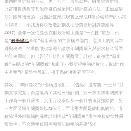
采用綜算計征的方法。另一方面，股息盈利、財富讓渡所得、
財富租賃所得等其他稅目仍然采用分類計征的方法。正如威望
研討團隊指出的，分類計征形式現實上形成11種分歧類型的小我
所得稅。（小我所得稅改造計劃及征管前提研討課題組等，
2017）全年一次性獎金在財政管帳上雖是“一次性”發放，倒
是“
教學場地
全年”薪水薪金的主要構成部門。憲法上的同等準
繩與稅法上的量能徵稅準繩都請求年關獎歸入與薪水薪金雷同
的計稅周期。但《告訴》規則年關獎零丁計稅，這種從“薪水
稅”決裂出的“年關獎稅”加劇了小我所得稅的碎片化，形成“稅
中有稅”的構造性雜亂，相干系統凌亂延宕至今。
其次，“年關獎稅”外部構造凌亂。《告訴》沒有將“十三薪”計
劃貫徹究竟，而是混淆了其他三種計劃。它一方面將年關獎零
丁作為一個月薪水，實用月稅率以及一個月的速算扣除數，另
一方面又將年關獎除以12個月，而這兩方面是彼此牴觸的。這
種佈滿外部牴觸的混雜計劃招致“年關獎稅”產生稅負紀律性異
常動搖，不合適稅負同等和量能徵稅的基礎請求。