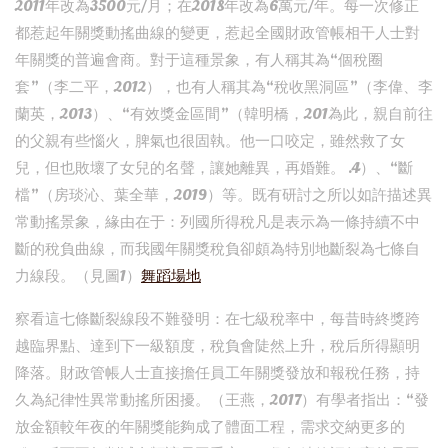
2011年改為3500元/月；在2018年改為6萬元/年。每一次修正
都惹起年關獎動搖曲線的變更，惹起全國財政管帳相干人士對
年關獎的普遍會商。對于這種景象，有人稱其為“個稅圈
套”（李二平，2012），也有人稱其為“稅收黑洞區”（李偉、李
蘭英，2013）、“有效獎金區間”（韓明橋，201為此，親自前往
的父親有些惱火，脾氣也很固執。他一口咬定，雖然救了女
兒，但也敗壞了女兒的名聲，讓她離異，再婚難。 .4）、“斷
檔”（房琰沁、葉全華，2019）等。既有研討之所以如許描述異
常動搖景象，緣由在于：列國所得稅凡是表示為一條持續不中
斷的稅負曲線，而我國年關獎稅負卻頗為特別地斷裂為七條自
力線段。（見圖1）
舞蹈場地
察看這七條斷裂線段不難發明：在七級稅率中，每昔時終獎跨
越臨界點、達到下一級額度，稅負會陡然上升，稅后所得顯明
降落。財政管帳人士直接擔任員工年關獎發放和報稅任務，持
久為紀律性異常動搖所困擾。（王燕，2017）有學者指出：“發
放金額較年夜的年關獎能夠成了體面工程，需求交納更多的