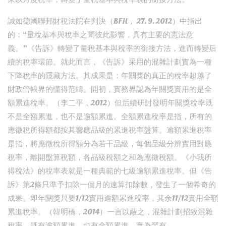
誠如德國聯邦財稅法院在判決（BFH， 27. 9. 2012）中指出
的：“量稅基本與稅率之間彼此影響，具有主要的憲法意
義。”《告訴》轉變了量稅基本與稅率的銜接方法，進而轉變后
續的稅率環節。就此而言，《告訴》采用的混雜計劃實為一種
下降稅率的隱藏方法。其成果是：年關獎的真正的稅率超越了
財政管帳界的懂得范疇。開初，實務界認為年關獎實用的是全
額累進稅率。（李二平，2012）但后續研討發明年關獎稅率既
不是全額累進，也不是逾額累進。全額累進稅率是指，所有的
應徵稅所得額都按其響應品級的累進稅率盤算。逾額累進稅率
是指，將應徵稅所得額分為若干品級，每個品級分辨實用對應
稅率，離開盤算稅額，各品級稅額之和為應徵稅額。《小我所
得稅法》的稅率表就是一種典範的七級逾額累進稅率。但《告
訴》第2條只準予扣除一個月的速算扣除數，發生了一個希奇的
成果。即年關獎只要1/12實用逾額累進稅率，其余11/12實用全額
累進稅率。（韓明橋，2014）一言以蔽之，混雜計劃招致混雜
稅率，既有逾額累進，也有全額累進，實為罕有。