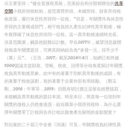
出主要安排：“健全直接稅系統，完美綜合和分類相聯合的
共享
空間
小我所得稅軌制，規范運營所得、本錢所得、財富所得稅
收政策，履行休息性所得同一征稅。”但是，年關獎作為休息性
所得的主要構成部門，相干稅負持久產生紀律性異常動搖，極
年夜障礙了休息性所得同一征稅。這一異常動搖連續時光長、
涉及范圍廣，觸及稅額難以計數。早在2017年，威望消息媒體
就報道年關獎題目，可將其歸納綜合為“多發一元，得手少千
（萬）元”。（王浩，2017）截至2024年4月，知網已有跨越
1000篇論文從財政、管帳、稅收、治理等分歧角度探討年關獎
稅負異常動搖景象。此中有的著重于剖析異常動搖的成因，有
的著重于稅收謀劃，有的著重于企業外部有用鼓勵。（鄭玉
剛，2016；牛軍等，2019）但既有研討廣泛逗留在經歷描寫，
未能觸及異常動搖的題目本源。時至本日，簡直每一位領到年
關獎的徵稅人仍然會迷惑：綜合匯算小我所得稅時，為什么選
擇年關獎零丁計稅與合并計稅比擬會產生顯明的金額變更？
對比黨的二十屆三中全會《決議》可見，年關獎稅負紀律性異