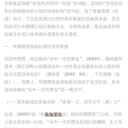
常動搖是障礙“休息性所得同一征稅”的堵點，是制約“完美綜合
和分類相聯合的小我所得稅軌制”的卡點。為了貫徹落實《決
議》精力，下文起首探討紀律性異常動搖的景象與本源，其次
剖析現行年關獎計稅計劃的方法、目標和成果，最后論述所得
稅確立年度計稅準繩的需要性和主要性。
一、年關獎稅負的紀律性異常動搖
所謂年關獎，稅法稱為“全年一次性獎金”。2005年，國稅總局
發布《關于調劑小我獲得全年一次性獎金等盤算征收小我所得
稅方式題目的告訴》（國稅發〔2005〕9號），下文簡稱《告
訴》）。現實上，年關獎稅負異動題目就始于這項告訴，其本
源就暗藏在“全年一次性獎金”這一概念中。
（一）異常動搖的景象剖析：“多發一元，得手少千（萬）元”
起首，2005年的《告
瑜伽場地
訴》規則年關獎零丁計稅，不歸
入薪水薪金同一計稅。“全年一次性獎金是指行政機關、企工作