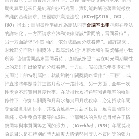
為月薪水，進而實用月度稅率。這種“從年關獎到月薪水”的周
期換算看起來只是純潔的技巧處置，實則能夠觸碰著量能徵稅
準繩的基礎請求。德國聯邦憲法法院（BVerfGE 116， 164，
180）指出：量能徵稅準繩作為憲法同等
會議室出租
準繩在稅法
的詳細化，一方面請求立法和法律應該“雷同的，雷同看待”，
另一方面請求“不雷同的，依分歧點而分歧看待”。如許說來，
財稅部分面臨年關獎時，既應該依照“月薪水和年關獎都是小我
所得”這個雷同點來雷同看待，也應該按照二者在時光周期屬性
上的差別作出恰當的分歧看待。一方面，假如疏忽年關獎在時
光周期上的特別屬性，就能夠將年關獎簡略當作“十三薪”，或
許直接將年關獎并進當月薪水一路計稅。另一方面，全年一次
性獎金不該實用月度稅率。在所得稅履行逾額累進稅率的軌制
條件下：假如年關獎和月薪水都實用月度稅率，必定招致年關
獎全體實用高稅率，其稅負遠高于月薪水稅負，違背量能徵稅
準繩，發生稅負不服等的成果。全部稅法的焦點題目就在于情
勢同等與本質同等之間的張力，（Kirchhof，1984）年關獎稅
負題目只是在特別的時光維度大將情勢同等與本質同等的張力