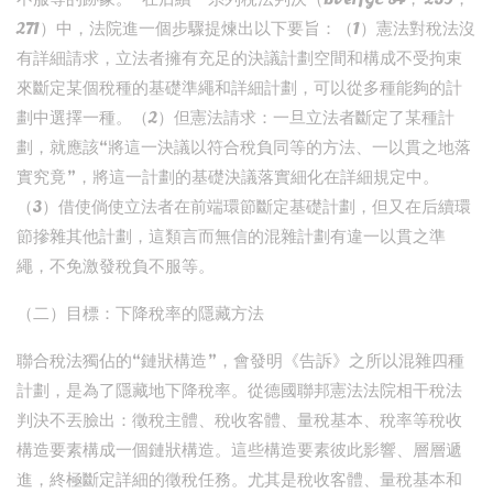
271）中，法院進一個步驟提煉出以下要旨：（1）憲法對稅法沒
有詳細請求，立法者擁有充足的決議計劃空間和構成不受拘束
來斷定某個稅種的基礎準繩和詳細計劃，可以從多種能夠的計
劃中選擇一種。（2）但憲法請求：一旦立法者斷定了某種計
劃，就應該“將這一決議以符合稅負同等的方法、一以貫之地落
實究竟”，將這一計劃的基礎決議落實細化在詳細規定中。
（3）借使倘使立法者在前端環節斷定基礎計劃，但又在后續環
節摻雜其他計劃，這類言而無信的混雜計劃有違一以貫之準
繩，不免激發稅負不服等。
（二）目標：下降稅率的隱藏方法
聯合稅法獨佔的“鏈狀構造”，會發明《告訴》之所以混雜四種
計劃，是為了隱藏地下降稅率。從德國聯邦憲法法院相干稅法
判決不丟臉出：徵稅主體、稅收客體、量稅基本、稅率等稅收
構造要素構成一個鏈狀構造。這些構造要素彼此影響、層層遞
進，終極斷定詳細的徵稅任務。尤其是稅收客體、量稅基本和