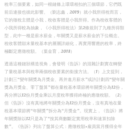
稅率三個要素，如同一根鏈條上環環相扣的三個環節，它們既
前后連接也彼此影響。（劉志鑫，2019）就小我所得稅而言，
它的徵稅主體是小我，稅收客體是小我所得。作為稅收客體的
小我所得較為抽象，《小我所得稅法》第2條規則了九種所得類
型，此中一種是薪水薪金，年關獎又是薪水薪金的下位概念。
稅收客體顛末量稅基本的層層詳細化，再實用響應的稅率，終
極斷定應徵稅額。（葉金育，2018）
透過這種鏈狀構造視角，會發明《告訴》的混雜計劃實在轉變
了量稅基本與稅率兩個稅收要素的銜接方法。（1）上文提到，
計劃三“變年關獎為月獎金、再并進月薪水”或許計劃四“變年關
獎為月獎金、零丁盤算”都在量稅基本環節將年關獎分為12份，
再分辨以12份月獎金乘以月度稅率獲得終極的應徵稅額。（2）
但《告訴》沒有真地將年關獎分為12份月獎金，沒有真地在量
稅基本環節將“年關獎”拆分為“月獎金”。現實上，《告訴》將
年關獎除以12只是為了“按其商數斷定實用稅率和速算扣除
數”。《告訴》列出了盤算公式：應徵稅額=雇員當月獲得全年