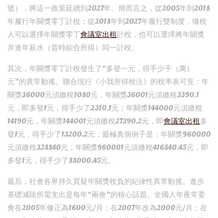
號），將這一政策延續到2027年。簡而言之，從2005年到2018
年履行年關獎零丁計稅；從2018年到2027年履行雙制度，徵稅
人可以選擇年關獎零丁
會議室出租
計稅，也可以選擇將年關獎
并進年薪水（昔時綜合所得）同一計稅。
其次，年關獎零丁計稅發生了“多發一元，得手少千（萬）
元”的異常動搖。聯合現行《小我所得稅法》的稅率表可見：年
關獎36000元須繳稅1080元，年關獎36001元須繳稅3390.1
元，即多發1元，得手少了2310.1元；年關獎144000元須繳稅
14190元，年關獎144001元須繳稅27390.2元，即
會議室出租
多
發1元，得手少了13200.2元；最極真個例子是：年關獎960000
元須繳稅328840元，年關獎960001元須繳稅416840.45元，即
多發1元，得手少了88000.45元。
最后，社會各界持久質疑年關獎稅負的紀律性異常動搖。進步
基礎減除所需支出是每年“兩會”的核心話題。全國人年夜常委
會在2005年修正為1600元/月；在2007年改為2000元/月；在