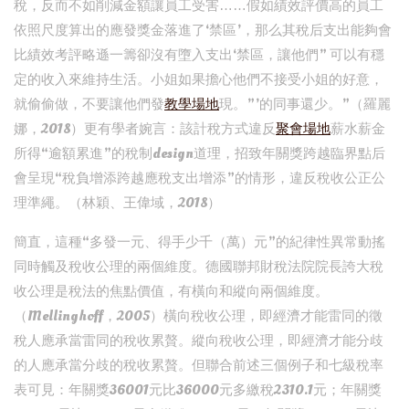
稅，反而不如削減金額讓員工受害……假如績效評價高的員工
依照尺度算出的應發獎金落進了‘禁區’，那么其稅后支出能夠會
比績效考評略遜一籌卻沒有墮入支出‘禁區，讓他們” 可以有穩
定的收入來維持生活。小姐如果擔心他們不接受小姐的好意，
就偷偷做，不要讓他們發
教學場地
現。”’的同事還少。”（羅麗
娜，2018）更有學者婉言：該計稅方式違反
聚會場地
薪水薪金
所得“逾額累進”的稅制design道理，招致年關獎跨越臨界點后
會呈現“稅負增添跨越應稅支出增添”的情形，違反稅收公正公
理準繩。（林穎、王偉域，2018）
簡直，這種“多發一元、得手少千（萬）元”的紀律性異常動搖
同時觸及稅收公理的兩個維度。德國聯邦財稅法院院長誇大稅
收公理是稅法的焦點價值，有橫向和縱向兩個維度。
（Mellinghoff，2005）橫向稅收公理，即經濟才能雷同的徵
稅人應承當雷同的稅收累贅。縱向稅收公理，即經濟才能分歧
的人應承當分歧的稅收累贅。但聯合前述三個例子和七級稅率
表可見：年關獎36001元比36000元多繳稅2310.1元；年關獎