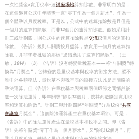
一次性獎金×實用稅率-速
講座場地
算扣除數。非常明白的是，
在這個盤算公式中年關獎一直“零丁作為一個月薪水”、作為一
個全體乘以月度稅率。正是以，公式中的速算扣除數是且僅是
一個月的速算扣除數，而非12個月的速算扣除數。假如采用計
劃三或計劃四，則公式中的速算扣除數是
交流
12個月的速算扣
除數。《告訴》規則年關獎按月盤算，故實用一個月的速算扣
除數，并非學者批駁的那樣“過錯應用了速算扣除數”。（王
敏，2014）（3）《告訴》沒有轉變量稅基本——將“年關獎”轉
換為“月獎金”，它轉變的是量稅基本與稅率的銜接方法。縱不
雅中外各類稅法，量稅基本與稅率表的銜接方法凡是是簡略的
乘法運算。但《告訴》在量稅基本與稅率兩個環節之間悄然嵌
進一次除法運算，即年關獎“除以12個月，按其商數斷定實用稅
率和速算扣除數”。計劃三與計劃四將“年關獎”分為12份“
共享
會議室
月獎金”，這個除法運算產生在量稅基本環節。可是，
《告訴》中的除法運算產生在量稅基本和稅率之間。即《告
訴》先將年關獎“零丁作為一個月薪水”，又“除以12個月”，再
乘以月度稅率，轉變了量稅基本與稅率表的銜接方法。