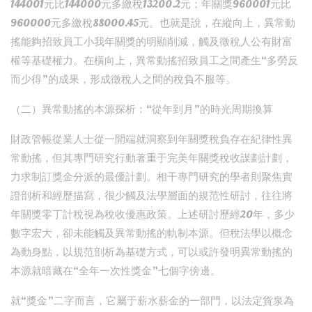
144001元比144000元多繳稅13200.2元；年關獎960001元比
960000元多繳稅88000.45元。也就是說，在縱向上，異常動
搖能夠招致員工小我年關獎的明顯削減，觸及徵稅人公有財富
權等基礎權力。在橫向上，異常動搖招致員工之間產生“多勞反
而少得”的成果，形成徵稅人之間的稅負不服等。
（二）異常動搖的本源探析：“從年到月”的時光周期換算
財政管帳從業人士從一開端就洞察到年關獎稅負存在紀律性異
常動搖，但其專門研究行動著重于完美年關獎稅收謀劃計劃，
力求制訂獎金分派的最優計劃。相干專門研究的學者則聚焦實
證剖析和經歷描寫，很少觸及法學層面的規范性研討，往往將
年關獎零丁計稅視為稅收優惠政策。上述研討歷經20年，多少
數字宏大，卻未能觸及異常動搖的軌制本源。但稅法學以概念
為動身點，以規范剖析為基礎方式，可以或許發明異常動搖的
本源就暗藏在“全年一次性獎金”七個字傍邊。
就“獎金”二字而言，它屬于薪水薪金的一部門，以法定貨泉為