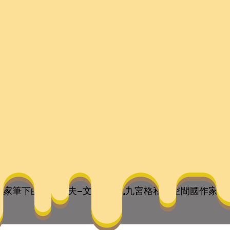
車夫–文史–中找九宮
they are the children of your soul, the blueprints of yo
家筆下的黃包車夫–文史–中找九宮格私密空間國作家網