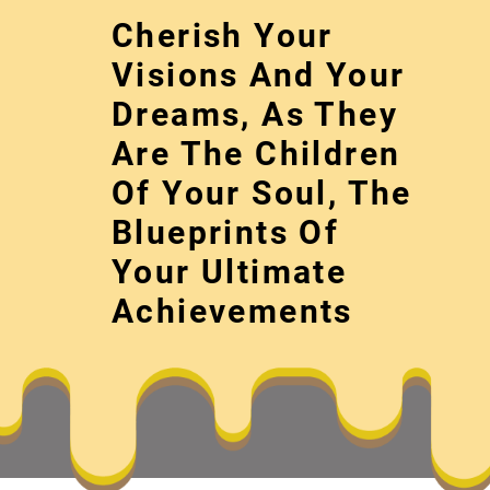
Skip
Cherish Your
to
content
Visions And Your
Dreams, As They
Are The Children
Of Your Soul, The
Blueprints Of
Your Ultimate
名作家筆下的黃包
Achievements
Cherish your visions and your dreams, as 