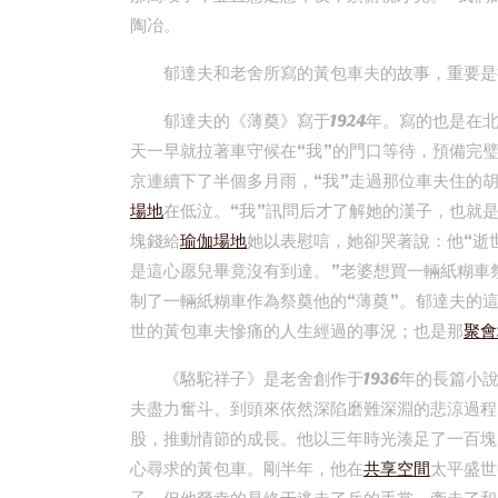
陶冶。
郁達夫和老舍所寫的黃包車夫的故事，重要是
郁達夫的《薄奠》寫于1924年。寫的也是
天一早就拉著車守候在“我”的門口等待，預備完
京連續下了半個多月雨，“我”走過那位車夫住的
場地
在低泣。“我”訊問后才了解她的漢子，也就是
塊錢給
瑜伽場地
她以表慰唁，她卻哭著說：他“逝
是這心愿兒畢竟沒有到達。”老婆想買一輛紙糊車
制了一輛紙糊車作為祭奠他的“薄奠”。郁達夫的
世的黃包車夫慘痛的人生經過的事況；也是那
聚會
《駱駝祥子》是老舍創作于1936年的長篇
夫盡力奮斗、到頭來依然深陷磨難深淵的悲涼過程
股，推動情節的成長。他以三年時光湊足了一百塊
心尋求的黃包車。剛半年，他在
共享空間
太平盛世