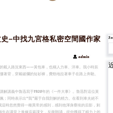
文史–中找九宮格私密空間國作家
Se
admin
的載人路況東西——黃包車，也稱人力車、洋車。我小時辰
僂著背，穿戴破爛的短衫褲，費勁地拉著車子在路上奔馳。
講解講義中魯迅寫于1920年的《一件大事》。魯迅對這位黃
佩；同時表示出“我”嚴于自我剖解的精力。在看到車夫絕不
我這時忽然覺得一種異常的感到，感到他渾身塵埃的后影，剎
師生在講堂上進修這篇課文，反復朗誦，從中獲得了精力上的