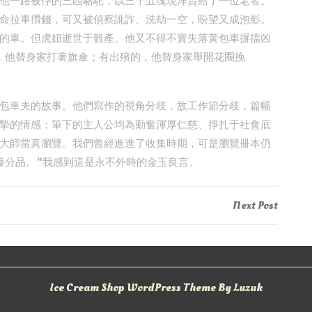
他一路被俘的三匹駱駝，以三十五塊現洋賣給了一位老者。
命拉車攢錢，可又被偵察訛詐、洗劫一空，盼望又成泡影。
的車。但虎妞逝世于難產。他又不得不賣失落黃包車摒擋凶
，他替身家打著旗傘；有出殯的，他替身家舉開花圈挽
包車夫的故事。他們寫作的視角分歧，故工作節分歧，篇幅
摯的情感；筆下的主人公均為勤奮渾厚仁慈、掙扎于社會底
大師當真瀏覽。我們曾經進進了收集時期，可是瀏覽冊本仍
養分品。”我感到這是永不外時的金玉良言。
Next
Next Post
Post
Ice Cream Shop WordPress Theme By Luzuk