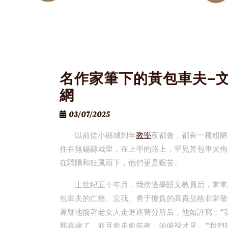
名作家筆下的黃包車夫–
網
03/07/2025
以前從小縣城到年
教學
夜都會，都有一種粗陋
住在無錫縣城里，在上學的路上，罕見黃包車夫佝
在驕陽和狂風雨下，他們更是艱苦。
上世紀五十年月，我傍邊學語文教員后，常常
包車夫的仁慈、忘我、勇于擔負的高貴品格非常敬
遲疑地攙著老女人走進巡警分所后，他如許寫：“
那高峻了，並且愈走愈年夜，須俯視才見。”我們