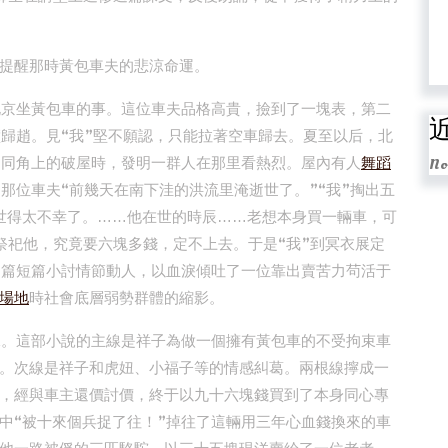
提醒那時黃包車夫的悲涼命運。
在北京坐黃包車的事。這位車夫品格高貴，撿到了一塊表，第二
璧歸趙。見“我”堅不願認，只能拉著空車歸去。夏至以后，北
胡同角上的破屋時，發明一群人在那里看熱烈。屋內有人
舞蹈
No
那位車夫“前幾天在南下洼的洪流里淹逝世了。”“我”掏出五
世得太不幸了。……他在世的時辰……老想本身買一輛車，可
祭祀他，究竟要六塊多錢，定不上去。于是“我”到冥衣展定
這篇短篇小討情節動人，以血淚傾吐了一位靠出賣苦力茍活于
場地
時社會底層弱勢群體的縮影。
小說。這部小說的主線是祥子為做一個擁有黃包車的不受拘束車
。次線是祥子和虎妞、小福子等的情感糾葛。兩根線擰成一
，經與車主還價討價，終于以九十六塊錢買到了本身同心專
中“被十來個兵捉了往！”掉往了這輛用三年心血錢換來的車