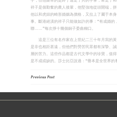
子，但他榮幸的是終于逃走了兵的手掌，牽走了和
祥子是個勤奮的農人後輩，他堅強地從頭開端，拼
他以和虎妞的畸形婚姻為價格，又拉上了屬于本身
事。斷港絕潢的祥子只能做如許的事：“有成婚的
聯……”每次掙十幾個銅子委曲糊口。
這是三位有名作家在上世紀二三十年月寫的黃
是非也相距甚遠，但他們對勞苦民眾都有深摯、誠
層的苦力。這些作品都是古代文學中的珍寶，值得
是不成或缺的。莎士比亞說過：“冊本是全世界的
Post
Previous
Previous Post
Post
navigation