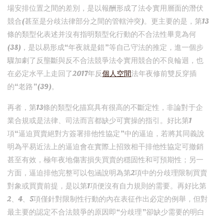
場安排位置之間的差別，是以報酬形成了法令實用層面的潛伏
競合(甚至是分歧法律部分之間的管轄沖突)。更主要的是，第13
條的類型化表述并沒有指明類型化行動的不合法性畢竟為何
(38)，是以易形成“年夜就是錯”等自己守法的推定，進一個步
驟加劇了反壟斷與反不合法競爭法令實用競合的不良輪迴，也
在必定水平上走回了2017年反
個人空間
法年夜修前雙反穿插
的“老路”(39)。
再者，第13條的類型化描寫具有很高的不斷定性，非論對于企
業合規或是法律、司法而言都缺少可實操的指引。好比第1
項“逼迫買賣絕對方簽署排他性協定”中的逼迫，若將其同義說
明為平易近法上的逼迫會在實際上招致相干排他性協定可撤銷
甚至有效，極年夜地傷害損失買賣的穩固性和可預期性；另一
方面，逼迫排他完整可以包涵說明為第2項中的分歧理限制買賣
對象或買賣前提，是以第1項便沒有自力規則的需要。再好比第
2、4、5項僅針對限制性行動的內在表征作出必定的例舉，但對
最主要的認定不合法競爭的原因即“分歧理”卻缺少需要的明白