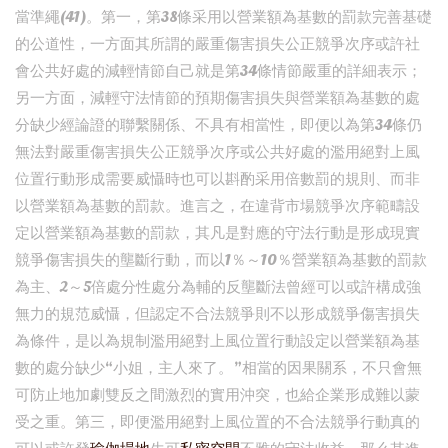
當準繩(41)。第一，第38條采用以營業額為基數的罰款完善基礎
的公道性，一方面其所謂的嚴重傷害損失公正競爭次序或許社
會公共好處的減輕情節自己就是第34條情節嚴重的詳細表示；
另一方面，減輕守法情節的預期傷害損失與營業額為基數的處
分缺少經論證的聯繫關係、不具有相當性，即便以為第34條仍
無法對嚴重傷害損失公正競爭次序或公共好處的濫用絕對上風
位置行動形成需要威懾時也可以斟酌采用倍數罰的規則、而非
以營業額為基數的罰款。進言之，在違背市場競爭次序範疇設
定以營業額為基數的罰款，其凡是對應的守法行動是形成現實
競爭傷害損失的壟斷行動，而以1％～10％營業額為基數的罰款
為主、2～5倍處分性處分為輔的反壟斷法曾經可以或許構成強
無力的規范威懾，但認定不合法競爭則不以形成競爭傷害損失
為條件，是以為規制濫用絕對上風位置行動設定以營業額為基
數的處分缺少“小姐，主人來了。”相當的因果關系，不只會無
可防止地加劇雙反之間激烈的實用沖突，也給企業形成難以蒙
受之重。第三，即便濫用絕對上風位置的不合法競爭行動真的