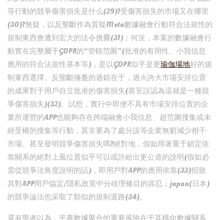
等行動的競爭傷害損失是什么(29)?受傷害損失的市場又在哪里
(30)?無疑，以反壟斷作為質疑Meta數據融會行動符合法規性的
規制東西會遭到宏大的法令挑釁(31)；何況，本案的數據融會行
動實在完整屬于GDPR的“管轄范圍”(批准的有用性、小我信息
應用的符合法規性基本等)，是以GDPR似乎是更
瑜伽場地
好的規
制東西選擇。反壟斷擁躉的過錯在于，過火誇大市場安排位置
的成果對于用戶自立批准的傷害損失(甚至誤認為這就是一種競
爭傷害損失)(32)。試想，實行中即便不具有市場安排位置的企
業所運營的APP也能夠存在跨端融會小我信息、超范圍搜集或未
經受權的搜集等行動，莫非要為了處分該等企業無窮減少相干
市場、甚至發明競爭傷害損失嗎?絕對地，假如用著重于鎖定依
靠關系的絕對上風位置似乎可以或許給出更公道的說明(假如必
需從競爭法角度說明的話)，即用戶對APP的應用依靠(33)招致
其對APP用戶協定/隱私政策中分歧理條目的容忍；japan(日本)
的競爭論法也采取了類似的規制退路(34)。
還有學者以為，平臺數據聚合的重要風險在于其橫向數據關系