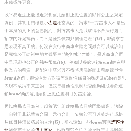
本錢或許更高。
以平易近法上最接近規制濫用絕對上風位置的顯掉公正之規定
為例，其實用門檻是
小樹屋
相當高的，請求“一方當事人不是出
于本身的真正的意愿簽約，對方當事人是以取得不合法好處而
招致的好處掉衡，而不是僅指價錢與價值之差”(15)，即請求意
思表現不真正的。何況在實行中商事主體之間難言可以或許知
足顯掉公正軌制中的客觀要件“缺少判定才能”，是以商事合同
中呈現顯掉公正的幾率很低(16)。例如以餐飲連鎖brand商在與
物業方的租賃一起配合中請求其不得將所屬展面出租給競爭性
brand為例，顯然物業方對該等限制性條目的熟悉及締約的意思
表現不成謂不真正的，但該等排他性限制能否能夠組成餐飲連
鎖brand商的濫用絕對上風位置則可另當別論。
再以格局條目為例，起首認定組成格局條目的門檻頗高，法院
一向對于非花費者合同、示范合劃一情勢能否可以或許組成格
局條目持謹嚴猜忌的立場(17)，那么諸如一些brand商與
講座場
地
經銷商之間的
個人空間
、特許運營允許與被允許等則很難經