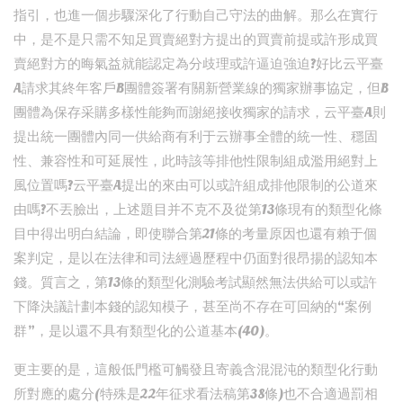
指引，也進一個步驟深化了行動自己守法的曲解。那么在實行
中，是不是只需不知足買賣絕對方提出的買賣前提或許形成買
賣絕對方的晦氣益就能認定為分歧理或許逼迫強迫?好比云平臺
A請求其終年客戶B團體簽署有關新營業線的獨家辦事協定，但B
團體為保存采購多樣性能夠而謝絕接收獨家的請求，云平臺A則
提出統一團體內同一供給商有利于云辦事全體的統一性、穩固
性、兼容性和可延展性，此時該等排他性限制組成濫用絕對上
風位置嗎?云平臺A提出的來由可以或許組成排他限制的公道來
由嗎?不丟臉出，上述題目并不克不及從第13條現有的類型化條
目中得出明白結論，即使聯合第21條的考量原因也還有賴于個
案判定，是以在法律和司法經過歷程中仍面對很昂揚的認知本
錢。質言之，第13條的類型化測驗考試顯然無法供給可以或許
下降決議計劃本錢的認知模子，甚至尚不存在可回納的“案例
群”，是以還不具有類型化的公道基本(40)。
更主要的是，這般低門檻可觸發且寄義含混混沌的類型化行動
所對應的處分(特殊是22年征求看法稿第38條)也不合適過罰相