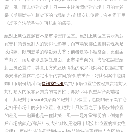
賣上風、而非絕對市場上風——由於所謂絕對市場上風的實質
是《反壟斷法》框架下的市場氣力/市場安排位置，沒有零丁用
《反不合法競爭法》再規制的需要。
絕對上風位置起首不是市場安排位置。絕對上風位置表示為對
買賣和買賣絕對人的安排性影響，而市場安排位置則表現為足
以消除、限制競爭的壟斷氣力⑤；前者是微不雅層面、更個案
導向的，而后者則是微觀層面、更市場導向的。盡管在認定絕
對上風位置時，其實用方式及所得出的成果能夠與判定認定市
場安排位置存在必定水平的雷同/類似或重合：好比個案中也能
夠用市場份額/市場
會議室出租
氣力/市場位置往佐證買賣絕對人
對行動人的依靠及買賣的需要性；再好比年夜型綜合高端超
市，其絕對于brand供給商的絕對上風位置，也能夠表示為在必
定相干市場上的安排位置。但絕對上風位置之于市場安排位置
的差別——繼而也是一種比擬上風——是相當顯明的：例如售
后市場的鎖定(顯然年夜大都難以用濫用市場安排位置的框架往
處理)；再例如特許運營權brand商與被特許運營權人之間的允