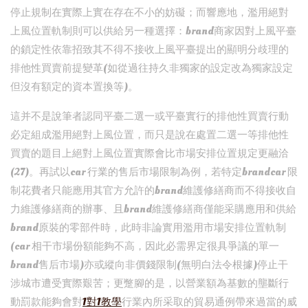
停止規制在實際上實在存在不小的妨礙；而響應地，濫用絕對
上風位置軌制則可以供給另一種選擇：brand商家因對上風平臺
的鎖定性依靠招致其不得不接收上風平臺提出的顯明分歧理的
排他性買賣前提變革(如從過往持久非獨家的設定改為獨家設定
但沒有額定的資本置換等)。
這并不是說筆者認同平臺二選一或平臺實行的排他性買賣行動
必定組成濫用絕對上風位置，而只是說在處置二選一等排他性
買賣的題目上絕對上風位置實際會比市場安排位置規定更融洽
(27)。再試以car 行業的售后市場限制為例，若特定brandcar 限
制花費者只能應用其官方允許的brand維護修繕商而不得接收自
力維護修繕商的辦事、且brand維護修繕商僅能采購應用和供給
brand原裝的零部件時，此時非論實用濫用市場安排位置軌制
(car 相干市場份額能夠不高，因此必需界定很具爭議的單一
brand售后市場)亦或縱向非價錢限制(無明白法令根據)停止干
涉城市遭受實際艱苦；更蹩腳的是，以營業額為基數的壟斷行
動罰款能夠會對
1對1教學
行業內所采取的貿易通例帶來過當的威