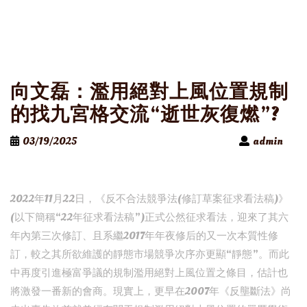
向文磊：濫用絕對上風位置規制
的找九宮格交流“逝世灰復燃”?
03/19/2025
admin
2022年11月22日，《反不合法競爭法(修訂草案征求看法稿)》
(以下簡稱“22年征求看法稿”)正式公然征求看法，迎來了其六
年內第三次修訂、且系繼2017年年夜修后的又一次本質性修
訂，較之其所欲維護的靜態市場競爭次序亦更顯“靜態”。而此
中再度引進極富爭議的規制濫用絕對上風位置之條目，估計也
將激發一番新的會商。現實上，更早在2007年《反壟斷法》尚