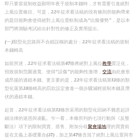
即只要當規制收益顯明年夜于規制本錢時，才有需要引進絕對
上風位置條目。可是，22年征求看法稿的現有條則所能夠帶來
的題目能夠會使得絕對上風位置軌制成為“比擬優勢”，是以本
部門將測驗考試給出針對性的修正及實用提出。
(一)類型化岔路與不合錯誤稱的處分：22年征求看法稿的規制
本錢畸高
如前所述，22年征求看法稿第47條將絕對上風位
教學
置泛化，
招致規制范圍過寬、使得“誤傷”的能夠性激增，
交流
由此會形
成昂揚的過錯本錢。更主要的是，22年征求看法稿第13條的類
型化落第38條畸高的罰款設定會進一個步驟減輕規制本錢及潛
伏的過錯本錢。
起首，22年征求看法稿第13條所采用的類型化回納不難惹起詳
細法律的迷惑與凌亂。乍一看，本條所列的七項行動與《反壟
斷法》項下的限制買賣、搭售、附加分歧
聚會場地
理的買賣前
提在文義上基礎重合(37)，加之第47條含混了絕對上風位置與市