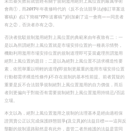
未出臺失效前就曾經有關于規制濫用絕對上風位置的嚴厲學術
會商①，而2017年年夜修時代的《反不合法競爭法(修訂草案送
審稿)》(以下簡稱“17年送審稿”)則加劇了這一會商——同意者
有之②，否決者亦有之③。
否決者批駁規制濫用絕對上風位置的典範來由年夜致有二：一
是以為所謂絕對上風位置就是市場安排位置的一種表示情勢，
機動利用濫用市場安排位置的規制道理即可妥當處理所謂濫用
絕對上風位置的題目；二是以為絕對上風位置不請求構造性要
素，依照舉重以明輕的道理(即規制更嚴重的濫用市場安排位置
行動都需求構造性條件)不存在規制的基本性前提。前者質疑的
重要是反不合法競爭規制絕對上風位置濫用的自力價值，而后
者則更偏向于對能否有需要規制絕對上風位置濫用持猜忌/否認
立場。
本文以為，絕對上風位置濫用之規制的法理基本是經由過程保
證買賣公正以完成保護靜態競爭(及立異)的法益目標——這與反
壟斷的規制退路顯然是有此外，盡管二者所維護的法益是雷同