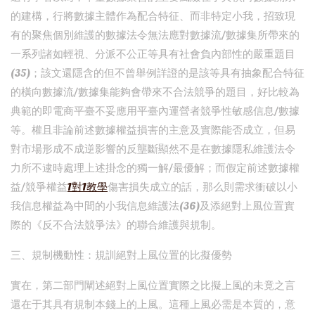
的建構，行將數據主體作為配合特征、而非特定小我，招致現
有的聚焦個別維護的數據法令無法應對數據流/數據集所帶來的
一系列諸如輕視、分派不公正等具有社會負內部性的嚴重題目
(35)；該文還隱含的但不曾舉例詳證的是該等具有抽象配合特征
的橫向數據流/數據集能夠會帶來不合法競爭的題目，好比較為
典範的即電商平臺不妥應用平臺內運營者競爭性敏感信息/數據
等。權且非論前述數據權益損害的主意及實際能否成立，但易
對市場形成不成逆影響的反壟斷顯然不是在數據隱私維護法令
力所不逮時處理上述掛念的獨一解/最優解；而假定前述數據權
益/競爭權益
1對1教學
傷害損失成立的話，那么則需求衝破以小
我信息權益為中間的小我信息維護法(36)及添絕對上風位置實
際的《反不合法競爭法》的聯合維護與規制。
三、規制機動性：規訓絕對上風位置的比擬優勢
實在，第二部門闡述絕對上風位置實際之比擬上風的未竟之言
還在于其具有規制本錢上的上風。這種上風必需是本質的，意