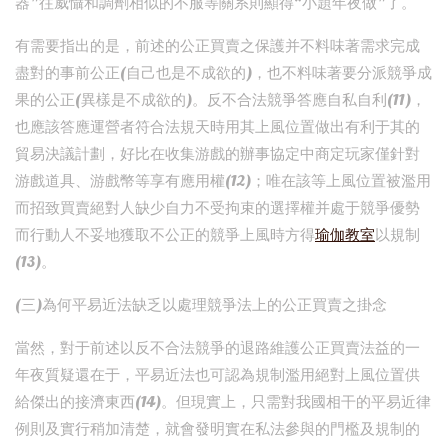
器”往威懾和調劑相似的不服等關系則顯得“小題年夜做”了。
有需要指出的是，前述的公正買賣之保護并不料味著需求完成
盡對的事前公正(自己也是不成欲的)，也不料味著要分派競爭成
果的公正(異樣是不成欲的)。反不合法競爭答應自私自利(11)，
也應該答應運營者符合法規天時用其上風位置做出有利于其的
貿易決議計劃，好比在收集游戲的辦事協定中商定玩家僅針對
游戲道具、游戲幣等享有應用權(12)；唯在該等上風位置被濫用
而招致買賣絕對人缺少自力不受拘束的選擇權并處于競爭優勢
而行動人不妥地獲取不公正的競爭上風時方得
瑜伽教室
以規制
(13)。
(三)為何平易近法缺乏以處理競爭法上的公正買賣之掛念
當然，對于前述以反不合法競爭的退路維護公正買賣法益的一
年夜質疑還在于，平易近法也可認為規制濫用絕對上風位置供
給傑出的接濟東西(14)。但現實上，只需對我國相干的平易近律
例則及實行稍加清楚，就會發明實在私法參與的門檻及規制的