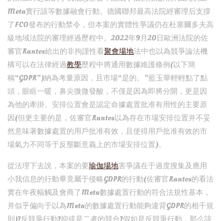
Meta實行該等數據融會行動。德國聯邦最高法院經審理后支撐
了FCO發布的行動禁令，但本案的實體性爭議仍在杜塞爾多夫高
級地域法院的審理經過歷程中。2022年9月20日歐洲法院的佐
審官Rantos給出的非拘謹性看
聚會場地
法中也以為競爭論法機
構可以在法律經過
教學
歷程中將通用數據維護條例(以下簡
稱“GDPR”)納為考量原因，且市場“是的。”藍玉華輕輕點了點
頭，眼眶一暖，鼻尖微微發酸，不僅是因為即將分開，更是因
為他的牽掛。安排位置會是認定命據處置批准有用性的主要原
因(但更主要的是，佐審官Rantos以為存在市場安排位置并不妥
然意味著數據處置的用戶批准有效，且使得用戶批准有效的市
場氣力不同等于反壟斷意義上的市場安排位置)。
從法理下去說，本案的要
瑜伽場地
害爭議在于過度搜集及應用
小我信息的行動畢竟屬于侵略GDPR的行動(佐審官Rantos的看法
實在年夜幅觸及會商了Meta數據處置行動的符合法規性基本，
并似乎偏向于以為Meta的數據處置行動能夠違背GDPR的相干規
則)?反競爭行動?抑或是二者的競合?假如是反競爭行動，那么該