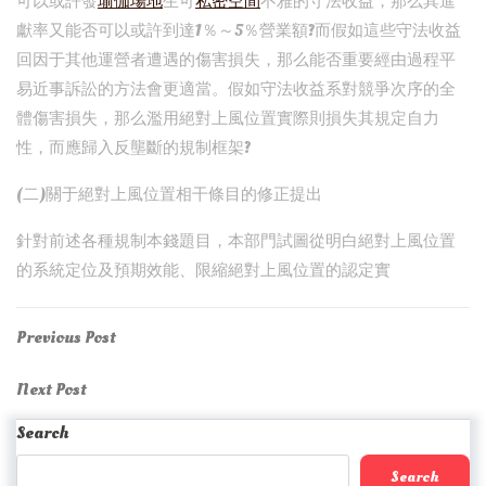
可以或許發
瑜伽場地
生可
私密空間
不雅的守法收益，那么其進
獻率又能否可以或許到達1％～5％營業額?而假如這些守法收益
回因于其他運營者遭遇的傷害損失，那么能否重要經由過程平
易近事訴訟的方法會更適當。假如守法收益系對競爭次序的全
體傷害損失，那么濫用絕對上風位置實際則損失其規定自力
性，而應歸入反壟斷的規制框架?
(二)關于絕對上風位置相干條目的修正提出
針對前述各種規制本錢題目，本部門試圖從明白絕對上風位置
的系統定位及預期效能、限縮絕對上風位置的認定實
Post
Previous
Previous Post
Post
navigation
Next
Next Post
Post
Search
Search