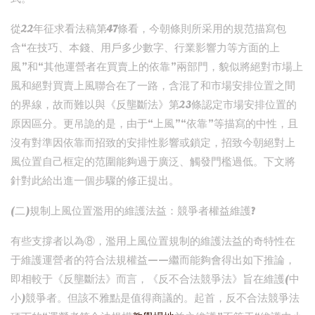
從22年征求看法稿第47條看，今朝條則所采用的規范描寫包
含“在技巧、本錢、用戶多少數字、行業影響力等方面的上
風”和“其他運營者在買賣上的依靠”兩部門，貌似將絕對市場上
風和絕對買賣上風聯合在了一路，含混了和市場安排位置之間
的界線，故而難以與《反壟斷法》第23條認定市場安排位置的
原因區分。更吊詭的是，由于“上風”“依靠”等描寫的中性，且
沒有對準因依靠而招致的安排性影響或鎖定，招致今朝絕對上
風位置自己框定的范圍能夠過于廣泛、觸發門檻過低。下文將
針對此給出進一個步驟的修正提出。
(二)規制上風位置濫用的維護法益：競爭者權益維護?
有些支撐者以為⑧，濫用上風位置規制的維護法益的奇特性在
于維護運營者的符合法規權益——繼而能夠會得出如下推論，
即相較于《反壟斷法》而言，《反不合法競爭法》旨在維護(中
小)競爭者。但該不雅點是值得商議的。起首，反不合法競爭法