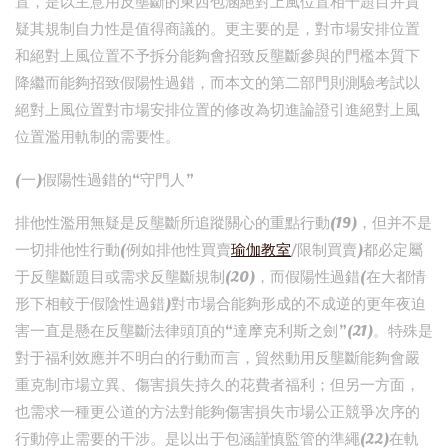
置，是以主意用反壟斷的東西包涵絕對上風位置相干題目并質
疑其規制自力性是值得商議的。更主要的是，對市場安排位置
和絕對上風位置不予拆分能夠會招致反壟斷參與的門檻本質下
降繼而能夠招致假陽性過錯，而本文的第二部門則測驗考試以
絕對上風位置對市場安排位置的修改為切進論證引進絕對上風
位置濫用軌制的需要性。
(一)假陽性過錯的“守門人”
排他性濫用無疑是反壟斷所追蹤關心的重點行動(19)，但并不是
一切排他性行動(例如排他性買賣
瑜伽教室
/限制買賣)都必定屬
于反壟斷題目或需求反壟斷規制(20)，而假陽性過錯(在大都情
形下相較于假陰性過錯)對市場合能夠形成的不成逆的更年夜迫
害一直是懸在反壟斷法律頭頂的“達摩克利斯之劍”(21)。特殊是
對于福利效應并不明白的行動而言，貿然動用反壟斷能夠會嚴
重克制市場立異、傷害損失持久的花費者福利；但另一方面，
也需求一種更公道的方法對能夠傷害損失市場公正競爭次序的
行動停止需要的干涉。是以出于包涵謹慎監管的準繩(22)在軌