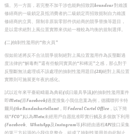
懾。另一方面，若完整不加干涉也能夠招致因brandcar 對維護
修繕商的一級鎖定及抵消費者的二級鎖定而招致扼制自力維護
修繕商的立異、限制非原裝零部件供給商的競爭替換等題目，
是以需求絕對上風位置實際來供給一種較為均衡的規制選擇。
(二)抽剝性濫用的“救火員”
假如前述將反不合法競爭規制絕對上風位置濫用作為反壟斷過
度法律的“解毒劑”還有些貌同實異的“和稀泥”之感，那么對于
反壟斷無法處理或不該處理的抽剝性濫用題目(28)絕對上風位置
實際則可施展更年夜的感化。
試以近年來平臺範疇最為典範(或曰最具爭議)的抽剝性濫用案件
即Meta(原Facebook)過度搜集小我信息案為例，德國聯邦卡特
爾局(the Bundeskartellamt，即Federal Cartel Office，以下簡
稱“FCO”)以為Meta未經用戶自愿批准即實行觸及多個旗下利用
(Facebook、WhatsApp及Instagram等)和經由過程API接口采集
的第三方起源的小我信息整合，組成了抽剝性濫用并由此制止