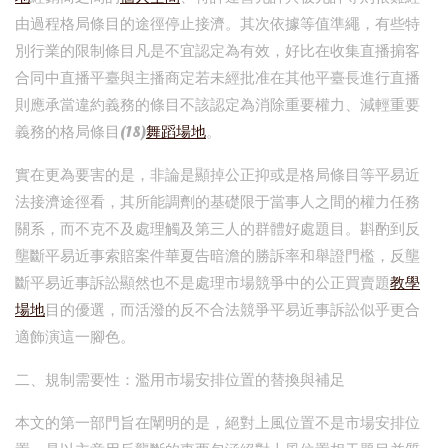
由過程格局條目的途徑停止接濟。其次依據等值準繩，有些特
別行業的限制條目凡是不宜認定為有效，好比在收集直播掮客
合同中直播平臺與主播商定若未經批准在其他平臺長進行直播
則應承當違約義務的條目不該認定為消除重要權力、減輕重要
義務的格局條目(18)
舞蹈場地
。
實在更為要害的是，非論是顯掉公正抑或是格局條目等平易近
法接濟途徑看，其所能調劑的基礎限于當事人之間的權力任務
關系，而不克不及處理觸及第三人的群體好處題目。斟酌到反
壟斷平易近事索賠案件華夏告暗澹的勝訴率和舉證門檻，反壟
斷平易近事訴訟顯然也不是處理市場競爭中的公正買賣題
教學
場地
目的優選，而活潑的反不合法競爭平易近事訴訟似乎更合
適飾演這一腳色。
二、規制需要性：濫用市場安排位置的替換與補足
本文的第一部門旨在闡明的是，絕對上風位置不是市場安排位