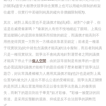
許關系(盡管大都潛伏競爭掛念實際上也可以用縱向限制的框架
往處理，但實行中若碰到純真的縱向非價錢限制呢?)。
其次，絕對上風位置也不是議價才能(高)⑥。絕對“小嫂子，你
這是在威脅秦家嗎？”秦家的人有些不悅地瞇起了眼睛。上風位
置追蹤關心的是因依靠關系而招致的鎖定，而議價才能高則不
用然使得買賣一方對另一方構成依靠甚至鎖定；前者是一種基
于現實狀況(此中就包含議價才能高)的法令擬制，而后者則純真
只是一種現實狀況。競爭法不會純真地針對運營者之間的議價
才能高下停止干涉
個人空間
，由於該等規制是有效率的—盡管
也必需認識到議價才能相干的題目或模子歷來都屬于競爭法話
題⑦，好比常識產權權力人應用其議價才能(也許也是絕對上風
位置!)向被允許人提出不那么公道的受權前提。競爭法真正關懷
的是所謂上風位置濫用能否足以發生競爭法意義上的傷害損
失，而剩下的題目則在于畢竟“奴才彩修。”彩修一臉驚訝的回
答道。是采用反壟斷的退路、抑或是反不合法競爭的調劑范
式。