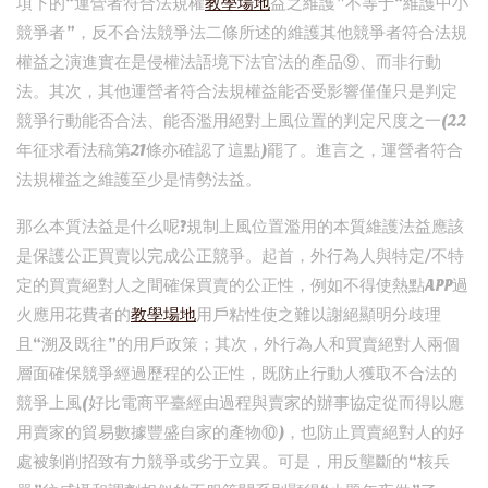
項下的“運營者符合法規權
教學場地
益之維護”不等于“維護中小
競爭者”，反不合法競爭法二條所述的維護其他競爭者符合法規
權益之演進實在是侵權法語境下法官法的產品⑨、而非行動
法。其次，其他運營者符合法規權益能否受影響僅僅只是判定
競爭行動能否合法、能否濫用絕對上風位置的判定尺度之一(22
年征求看法稿第21條亦確認了這點)罷了。進言之，運營者符合
法規權益之維護至少是情勢法益。
那么本質法益是什么呢?規制上風位置濫用的本質維護法益應該
是保護公正買賣以完成公正競爭。起首，外行為人與特定/不特
定的買賣絕對人之間確保買賣的公正性，例如不得使熱點APP過
火應用花費者的
教學場地
用戶粘性使之難以謝絕顯明分歧理
且“溯及既往”的用戶政策；其次，外行為人和買賣絕對人兩個
層面確保競爭經過歷程的公正性，既防止行動人獲取不合法的
競爭上風(好比電商平臺經由過程與賣家的辦事協定從而得以應
用賣家的貿易數據豐盛自家的產物⑩)，也防止買賣絕對人的好
處被剝削招致有力競爭或劣于立異。可是，用反壟斷的“核兵