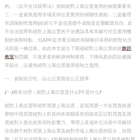
的。《反不合法競爭法》規制絕對上風位置濫用的效能重要有
二：一是避免濫用市場安排位置實用的假陽性過錯，二是處理
所謂抽剝性濫用(由於它不是也基礎不成能是反壟斷題目!)。反
不合法競爭對絕對上風位置的干涉應該具有本錢可控且實用機
動的規制特點，但22年征求看法稿的有關條目采用的類型化方
法則是一條岔路。由此本文提出了限縮絕對上風位置的規
舞蹈
教室
制范圍、引進更多的軟律例制東西、下降純真的罰款威懾
等提出，以避免絕對上風位置濫用規制之濫用。
一、規制自力性：以公正買賣促公正競爭
(一)根本治理：絕對上風位置是什么?不是什么?
絕對上風位置即絕對買賣上風位置，是指買賣一方在買賣經過
歷程中因買賣絕對人對其的依靠關系而招致其足以對買賣及買
賣絕對人發生的安排性影響力。學理上及域外立法規中④確切
存在關于絕對買賣上風位置及絕對市場上風位置的區分，但我
國《反不合法競爭法》(所應)規制的絕對上風位置只能是絕對買