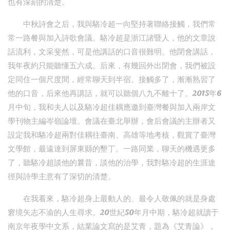
也有深刻的清楚。
中秋詩會之后，我與駱冷超一向堅持著聯絡接觸，我們常
常一路餐與加入詩歌會議。駱冷超是浙江諸暨人，他的文章說
話流利，文采斐然，可是他講話的口音很難明。他閉會講話，
我年夜約只能聽懂五六成。后來，有幾回外出閉會，我們被設
定同住一個尺度間，經常聊天到半宿。接觸多了，漸漸熟習了
他的口音，后來他再講話，就可以聽個八九不離十了。2015年6
月中旬，我和夫人以及駱冷超佳耦應邀到臺灣餐與加入兩岸文
學刊物主編岑嶺論壇。會議在臺北舉辦，會后會議的主辦者又
設定我和駱冷超兩對佳耦往臺南、高雄等地考核，觀賞了臺灣
文學館，最遠達到屏東縣的墾丁。一路同業，聊天的機遇更多
了，聽駱冷超談他的曩昔，談他的治學，我對駱冷超的生涯途
徑與詩學主意有了深切的清楚。
在我看來，駱冷超身上最動人的、最令人敬佩的就是身處
窘境矢志不渝的人生尋求。20世紀50年月中期，駱冷超就讀于
南京年夜學中文系，結業論文寫的是艾青，題為《艾青論》，