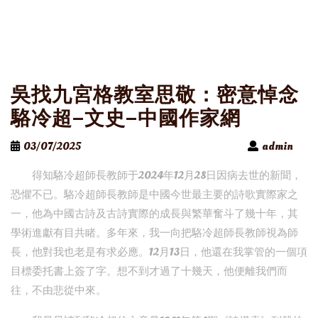
吳找九宮格教室思敬：密意悼念
駱冷超–文史–中國作家網
03/07/2025
admin
得知駱冷超師長教師于2024年12月28日因病去世的新聞，
恐懼不已。駱冷超師長教師是中國今世最主要的詩歌實際家之
一，他為中國古詩及古詩實際的成長與繁華奮斗了幾十年，其
學術進獻有目共睹。多年來，我一向把駱冷超師長教師視為師
長，他對我也老是有求必應。12月13日，他還在我掌管的一個項
目標委托書上簽了字。想不到才過了十幾天，他便離我們而
往，不由悲從中來。