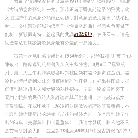
我最早讀到駱冷超的文章是1981年第4期《詩摸索》刊載的
《古詩的意象藝術》一文。那時正處于昏黃詩論爭的飛騰，此
文把古詩中的意象分類停止切磋，對意象的應用提出了扶植性
看法。文中還對顧城的代表作《性命空想曲》從意象角度做了
剖析，新穎而奇特，惹起我的共識
教學場地
。在我看來，這是
改造開放初期談詩歌意象最有分量的一篇論文。
我第一次見到駱冷超是在1984年9月。那時我和“九葉”詩人
陳敬容一路應邀到杭州餐與加入中秋詩會。9月8日早晨到杭
州，第二天上午我和陳敬容即到桃園新村駱冷超家往造訪。駱
冷超那時已調到浙江文聯實際研討室任務，正好出往閉會，我
們遭到駱冷超夫人和女兒的熱忱招待。早晨，駱冷超回來了，
還約了杭州的幾位詩人和評論家與我們會晤，大師談詩論文，
非常酣暢。在我印象中，駱冷超對陳敬容的詩歌非常熟習，不
只談到她近期新出的詩集《老往的是時光》，並且談到她早年
出的詩集《交響集》和《盈盈集》。我這才發明，駱冷超不只
是艾青研討的大師，並且對20世紀40年月“中國古詩派”的詩人