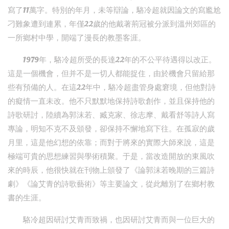
寫了11萬字。特別的年月，未等辯論，駱冷超就因論文的寫尷尬
刁難象遭到連累，年僅22歲的他戴著荊冠被分派到溫州郊區的
一所鄉村中學，開端了漫長的教墨客涯。
1979年，駱冷超所受的長達22年的不公平待遇得以改正。
這是一個機會，但并不是一切人都能捉住，由於機會只留給那
些有預備的人。在這22年中，駱冷超盡管身處窘境，但他對詩
的癡情一直未改。他不只默默地保持詩歌創作，並且保持他的
詩歌研討，陸續為郭沫若、臧克家、徐志摩、戴看舒等詩人寫
專論，明知不克不及頒發，卻保持不懈地寫下往。在孤寂的歲
月里，這是他幻想的依靠；而對于將來的實際大師來說，這是
極端可貴的思想練習與學術積聚。于是，當改造開放的東風吹
來的時辰，他很快就在刊物上頒發了《論郭沫若晚期的三篇詩
劇》《論艾青的詩歌藝術》等主要論文，從此離別了在鄉村教
書的生涯。
駱冷超因研討艾青而致禍，也因研討艾青而與一位巨大的