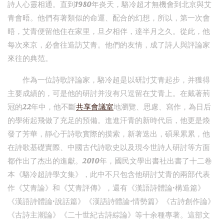
詩人心靈相通。直到1980年炎天，駱冷超才無機會到北京與艾
青會晤。他們有著類似的命運、配合的幻想，所以，第一次會
晤，艾青便留他住在家里，旦夕相伴，達半月之久。從此，他
每次來京，必會往造訪艾青。他們的友情，成了詩人與評論家
來往的典范。
作為一位詩歌評論家，駱冷超是以研討艾青起步，并獲得
主要成績的，可是他的研討并沒有只逗留在艾青上。在戴著荊
冠的22年中，他不斷
共享會議室
地瀏覽、思慮、寫作，為日后
的學術起飛做了充足的預備。進進汗青的新時代后，他更是煥
發了芳華，靜心于詩歌實際的摸索，新著迭出，碩果累累，他
在詩歌基礎實際、中國古代詩歌史以及現今世詩人研討等方面
都作出了杰出的進獻。2010年，國民文學出書社出書了十二卷
本《駱冷超詩學文集》，此中不只包含他研討艾青的兩部代表
作《艾青論》和《艾青評傳》，還有《漢語詩體論·構造篇》
《漢語詩體論·說話篇》《漢語詩體論·情勢篇》《古詩創作論》
《古詩主潮論》《二十世紀古詩綜論》等十余種專著。這部文