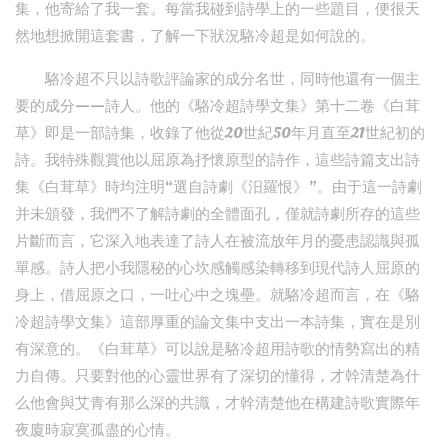
集，他寄給了我一套。每當我碰到詩學上的一些題目，便很天
然地想掀開這套書，了解一下狀況駱冷超是如何說的。
駱冷超不只以詩歌評論家的成分名世，同時他還有一個主
要的成分——詩人。他的《駱冷超詩學文集》第十二卷《白茸
草》即是一部詩集，收錄了他從20世紀50年月直至21世紀初的
詩。我特殊觀賞他以屈原為抒懷原型的詩作，這些詩篇支出詩
集《白茸草》時均注明“選自詩劇《汨羅恨》”。由于這一詩劇
并未頒發，我們不了解詩劇的全體面孔，僅就詩劇所存的這些
片斷而言，它深入地表達了詩人在被流放年月的憂患認識與孤
單感。詩人把小我隱秘的心坎感觸感染轉移到現代詩人屈原的
身上，借屈原之口，一吐心中之塊壘。就駱冷超而言，在《駱
冷超詩學文集》這部厚重的論文集中支出一本詩集，實在是別
有深意的。《白茸草》可以說是駱冷超用詩歌的情勢寫出的精
力自傳。只要對他的心靈世界有了深切的懂得，才幹清楚為什
么他會與艾青有那么深的共識，才幹清楚他在構建詩歌實際年
夜廈時寂寞孤盡的心情。