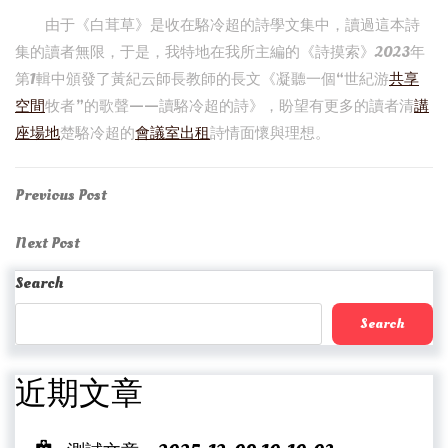
由于《白茸草》是收在駱冷超的詩學文集中，讀過這本詩
集的讀者無限，于是，我特地在我所主編的《詩摸索》2023年
第1輯中頒發了黃紀云師長教師的長文《凝聽一個“世紀游
共享
空間
牧者”的歌聲——讀駱冷超的詩》，盼望有更多的讀者清
講
座場地
楚駱冷超的
會議室出租
詩情面懷與理想。
Post
Previous
Previous Post
Post
navigation
Next
Next Post
Post
Search
Search
近期文章