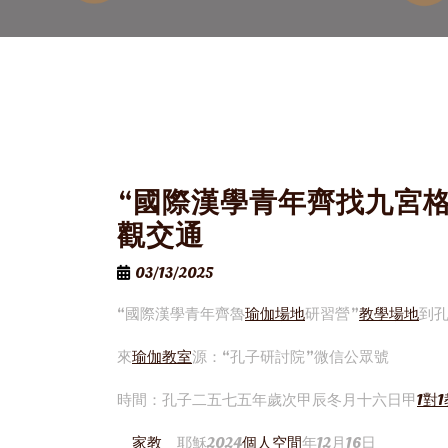
“國際漢學青年齊找九宮
觀交通
03/13/2025
“國際漢學青年齊魯
瑜伽場地
研習營”
教學場地
到
來
瑜伽教室
源：“孔子研討院”微信公眾號
時間：孔子二五七五年歲次甲辰冬月十六日甲
1對
家教
耶穌2024
個人空間
年12月16日