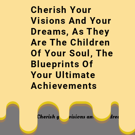
Skip
Cherish Your
to
content
Visions And Your
Dreams, As They
Are The Children
Of Your Soul, The
Blueprints Of
Your Ultimate
“國際漢學青年
Achievements
Cherish your visions and your dreams, as