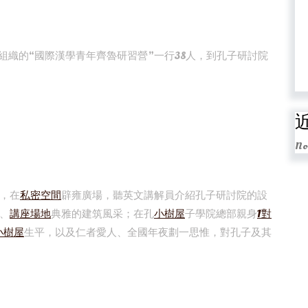
間組織的“國際漢學青年齊魯研習營”一行38人，到孔子研討院
No
，在
私密空間
辟雍廣場，聽英文講解員介紹孔子研討院的設
、
講座場地
典雅的建筑風采；在孔
小樹屋
子學院總部親身
1對
小樹屋
生平，以及仁者愛人、全國年夜劃一思惟，對孔子及其