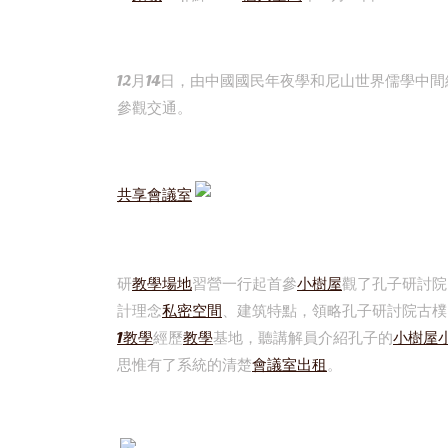
12月14日，由中國國民年夜學和尼山世界儒學中
參觀交通。
共享會議室
研
教學場地
習營一行起首參
小樹屋
觀了孔子研討院
計理念
私密空間
、建筑特點，領略孔子研討院古樸
1教學
經歷
教學
基地，聽講解員介紹孔子的
小樹屋
思惟有了系統的清楚
會議室出租
。