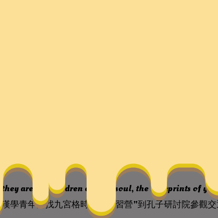
齊找九宮格時租魯研習營”
交通
 they are the children of your soul, the blueprints of yo
際漢學青年齊找九宮格時租魯研習營”到孔子研討院參觀交