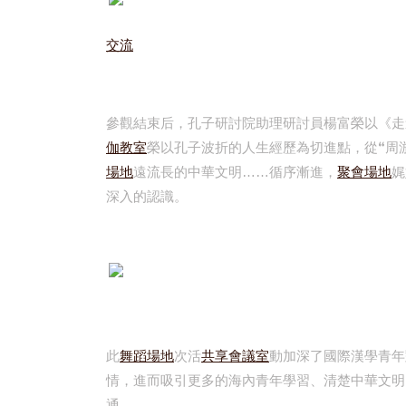
交流
參觀結束后，孔子研討院助理研討員楊富榮以《走
伽教室
榮以孔子波折的人生經歷為切進點，從“周
場地
遠流長的中華文明……循序漸進，
聚會場地
娓
深入的認識。
此
舞蹈場地
次活
共享會議室
動加深了國際漢學青年
情，進而吸引更多的海內青年學習、清楚中華文明
通。