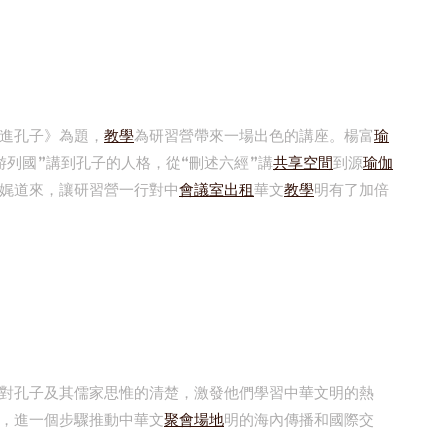
進孔子》為題，
教學
為研習營帶來一場出色的講座。楊富
瑜
游列國”講到孔子的人格，從“刪述六經”講
共享空間
到源
瑜伽
娓道來，讓研習營一行對中
會議室出租
華文
教學
明有了加倍
對孔子及其儒家思惟的清楚，激發他們學習中華文明的熱
，進一個步驟推動中華文
聚會場地
明的海內傳播和國際交