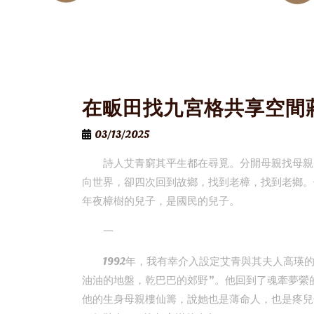
在畈田找九宮格共享空間
03/13/2025
詩人艾青窮其平生都在尋覓。分開母親找母親
向世界，卻四次回到故鄉，找到老樟，找到老鄉。
年夜樟樹的兒子，是國民的兒子。
一
1992年，我有幸介入設定艾青與其夫人高瑛
油油的地盤，乾巴巴的郊野”。他回到了魂牽夢縈
他的生身母親樓仙籌，說她也是薄命人，也是疼兒