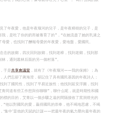
見了年夜愛，他是年夜堰河的兒子，是年夜樟樹的兒子，是
而我，是吃了你的奶而被養育了的”，“在她流盡了她的乳液之
了母愛，也找到了酬報母愛的年夜愛，愛地盤，愛國民。
念念的故鄉，四次回到故鄉，找到老樟，找到老鄉，找到那
樹林，通到叢林后面的另一個村落”。
，于是
共享會議室
，就有了《年夜堰河——我的保姆》；為
，人們忘卻了蔣海澄，卻記住了具有國民基因的年夜詩人；
找到了國民性，找到了平易近族性；他找到延安浮圖，找到
艾青同道有些工作想與你聊聊”，聊什么呢，就是時期性和國
的標的目的，艾青以一個步驟之遠的間隔接收了窯洞燈光的
，“他以對國民的愛，贏得國民的崇奉，他不竭地思慮，不竭
，‘集中’是他的天賦的計謀——把最年夜的氣力壓向最年夜的