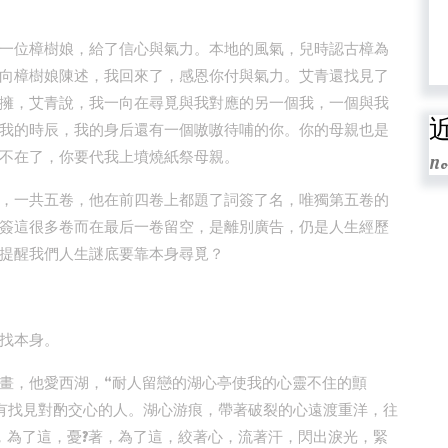
一位樟樹娘，給了信心與氣力。本地的風氣，兒時認古樟為
向樟樹娘陳述，我回來了，感恩你付與氣力。艾青還找見了
擁，艾青說，我一向在尋覓與我對應的另一個我，一個與我
我的時辰，我的身后還有一個嗷嗷待哺的你。你的母親也是
不在了，你要代我上墳燒紙祭母親。
No
，一共五卷，他在前四卷上都題了詞簽了名，唯獨第五卷的
簽這很多卷而在最后一卷留空，是離別廣告，仍是人生經歷
提醒我們人生謎底要靠本身尋覓？
找本身。
畫，他愛西湖，“耐人留戀的湖心亭使我的心靈不住的顫
有找見對酌交心的人。湖心游痕，帶著破裂的心遠渡重洋，往
，為了這，憂?著，為了這，絞著心，流著汗，閃出淚光，緊