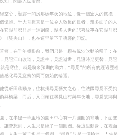
夜知，閱盡人世滄桑。
經空心，顯露一間房那樣年夜的地位，像一個宏大的懷抱，
個懷抱。千大哥樟真是一位令人敬畏的長者，幾多面子的人
在它眼前都只是一道刻痕，幾多人世的悲喜故事在它眼前都
》《雙尖山》，也在這里留下了魂靈的印記。
苦短，在千年樟眼前，我們只是一顆被風沙吹動的種子；在
，見證江山改道，見證生，見證逝世，見證時期更替，見證
”就是嚮往、就是將來預期的動力，“尋覓”的所有的經過歷程
值感化尋覓意義的周而復始的輪迴。
他從畈田蔣動身，往杭州尋覓藝文之心，往法國尋覓不受拘
衢與橋梁，而后，又回頭往尋覓山村與年夜地，尋覓故鄉與
。
園，在半徑一華里地的園田中心有一片圓圓的窪地，下面聳
。誰曾想到，人生只是繞了一個圓圈。從這里動身，在裡面
圈，人生一輩子也是一個圈。“尋覓”只是一個輪迴，人生是