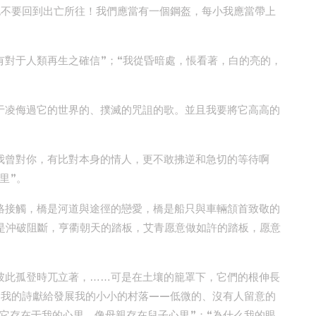
也不要回到出亡所往！我們應當有一個鋼盔，每小我應當帶上
有對于人類再生之確信”；“我從昏暗處，悵看著，白的亮的，
于凌侮過它的世界的、撲滅的咒詛的歌。並且我要將它高高的
我曾對你，有比對本身的情人，更不敢拂逆和急切的等待啊
里”。
絡接觸，橋是河道與途徑的戀愛，橋是船只與車輛頷首致敬的
是沖破阻斷，亨衢朝天的踏板，艾青愿意做如許的踏板，愿意
彼此孤登時兀立著，……可是在土壤的籠罩下，它們的根伸長
“我的詩獻給發展我的小小的村落——低微的、沒有人留意的
它存在于我的心里，像母親存在兒子心里”；“為什么我的眼