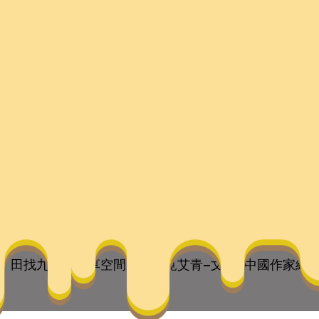
共享空間蔣村尋覓艾青–
they are the children of your soul, the blueprints of yo
田找九宮格共享空間蔣村尋覓艾青–文史–中國作家網