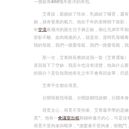
一個裝有400塊年夜洋的布包。
艾青說，親娘給了性命，乳娘給了哺育，還有
娘，就有發展的氣力。他在千年的老樟樹下留影，
年
交流
夜堰河的親生兒子蔣正銀，兩位兄弟牢牢相
形影不離、血肉相連的人，就是你。昔時乳母哺養
我的母親，我們一樣愛母親，我們一路愛母親，我
那一次，艾青師長教師送我一套《艾青選集》
扉頁留下了空缺，我至今也沒有清楚，他為什么要
的留白？是告知我他有生之年不會再回金華，仍是
艾青平生都在尋覓。
分開母親找母親，分開故鄉找故鄉，分開本身
尋覓文心，尋覓不受拘束。艾青最早學的是繪
震”。他有一
會議室出租
顆碰杯邀月的心，可是沒
尋覓不受拘束與戰爭，“虔愛著不受拘束，恨戰鬥