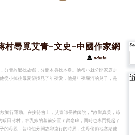
蔣村尋覓艾青–文史–中國作家網
Se
admin
，分開故鄉找故鄉，分開本身找本身。他很小就分開家庭走
他從小掉往母愛卻找見了年夜愛，他是年夜堰河的兒子，是
的故鄉行運動。在接待會上，艾青師長教師說，“故鄉真美，綠
的畈田蔣村，在乳娘的墓前安置了留念碑，同時也專門提起了
子的母親，昔時他分開故鄉遠行的時辰，生母偷偷地塞給他