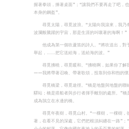
握著拳頭，捶著桌面”；“讓我們不要再走了吧，
本身的鋼盔”。
尋覓太陽，尋覓波浪。“太陽向我滾來，我乃
波瀾般騰躍的宇宙，那是生涯的叫嚷著的海啊！”
他成為第一個吹蘆笛的詩人。“將吹送出，對
舉起，……把它送給海，送給海的波。”
尋覓拂曉，尋覓暖和。“拂曉啊，如果你了解
——我將帶著召喚、帶著歌頌，投靠到你和煦的懷
尋覓橋梁，尋覓途徑。“橋是地盤與地盤的聯
驛站；橋是搭船者與步行者揮手離別的處所。”橋
成為鵠立在水邊的橋。
尋覓年夜樹，尋覓山村。“一棵樹，一棵樹，
著，在看不見的深處，它們把根須糾纏在一路”；
小小的村落，它像中國年夜地上的千百萬的村落。