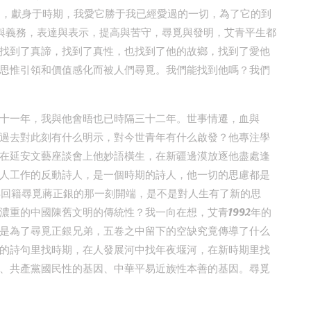
期，獻身于時期，我愛它勝于我已經愛過的一切，為了它的到
與義務，表達與表示，提高與苦守，尋覓與發明，艾青平生都
找到了真諦，找到了真性，也找到了他的故鄉，找到了愛他
思惟引領和價值感化而被人們尋覓。我們能找到他嗎？我們
十一年，我與他會晤也已時隔三十二年。世事情遷，血與
過去對此刻有什么明示，對今世青年有什么啟發？他專注學
在延安文藝座談會上他妙語橫生，在新疆邊漠放逐他盡處逢
人工作的反動詩人，是一個時期的詩人，他一切的思慮都是
2年回籍尋覓蔣正銀的那一刻開端，是不是對人生有了新的思
濃重的中國陳舊文明的傳統性？我一向在想，艾青1992年的
是為了尋覓正銀兄弟，五卷之中留下的空缺究竟傳導了什么
的詩句里找時期，在人發展河中找年夜堰河，在新時期里找
、共產黨國民性的基因、中華平易近族性本善的基因。尋覓