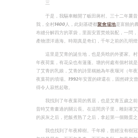
三
于是，我驅車離開了畈田蔣村。三十二年曩昔
我，全村1400人，此刻基礎都
聚會場地
是富饒的
布縫分解四方的罩袋，里面安置焚燒裝配，一問，
產物漂洋過海。時期真是奇幻，千年之前的孔明燈
這里是艾青的誕生地，也是吳晗的外婆家。村
年夜荷葉，有花朵也有蓮蓬。塘的何處有個村就是
了艾青的乳娘，艾青的詩里稱她為年夜堰河（年夜
夜葉荷的墳場。1992年安置的碑還在，固然碑文
得令人寂然起敬。
我找到了年夜葉荷的舊居，也是艾青五歲之前
昔時艾青畫過的關云長。在這間房子里，雕刻著艾
的炭灰之后，把飯煮熟了之后，拿起第一個雞蛋之
我也找到了年夜樟樹。千年樟，曾經沒有樹冠