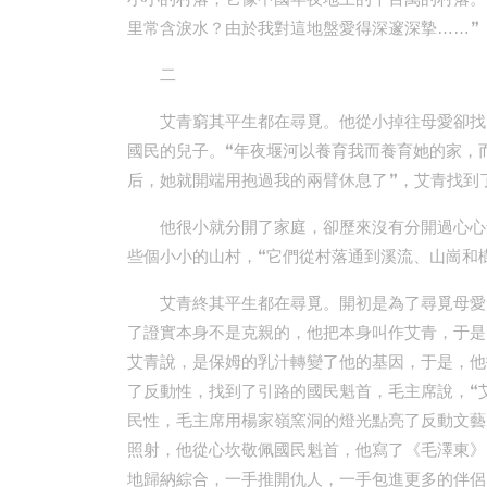
里常含淚水？由於我對這地盤愛得深邃深摯……”
二
艾青窮其平生都在尋覓。他從小掉往母愛卻找
國民的兒子。“年夜堰河以養育我而養育她的家，
后，她就開端用抱過我的兩臂休息了”，艾青找到
他很小就分開了家庭，卻歷來沒有分開過心心
些個小小的山村，“它們從村落通到溪流、山崗和
艾青終其平生都在尋覓。開初是為了尋覓母愛
了證實本身不是克親的，他把本身叫作艾青，于是
艾青說，是保姆的乳汁轉變了他的基因，于是，他
了反動性，找到了引路的國民魁首，毛主席說，“
民性，毛主席用楊家嶺窯洞的燈光點亮了反動文藝
照射，他從心坎敬佩國民魁首，他寫了《毛澤東》
地歸納綜合，一手推開仇人，一手包進更多的伴侶