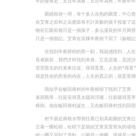
年的發展史，五百年為春，五百年為秋，年夜年年
圍繞樹身一周，有十多人合抱的圍度，中心曾
在艾青之前和之后應當有不計其數的孩子投進了這
物在它眼前都只是一個孩子，多么漫長的年月興替
只是一個胎記。艾青在這棵年夜樹下寫了《躲槍記
在找到年夜樟樹的那一刻，我就感悟到，人生
長者眼前，我們才幹找到本身。它見證風，見證沙
蕓蕓眾生的往來來往促、尋尋覓覓。人生的“尋覓
就是性命的所有的內在，人生的真正的，就是受價
我似乎在畈田蔣村的年夜樟樹下找到了艾青。
束與戰爭，往延安尋覓太陽與浮圖，往新疆尋覓亨
樟樹。他在畈田蔣村誕生，又在畈田蔣村找到回宿
村平易近蔣根水帶我往看已初具範圍的艾青公
立著一圈松樹，松樹下是留給艾青安置骨灰的場地
繞一圈又回到了原點，公園是一個圈，墳場是一個