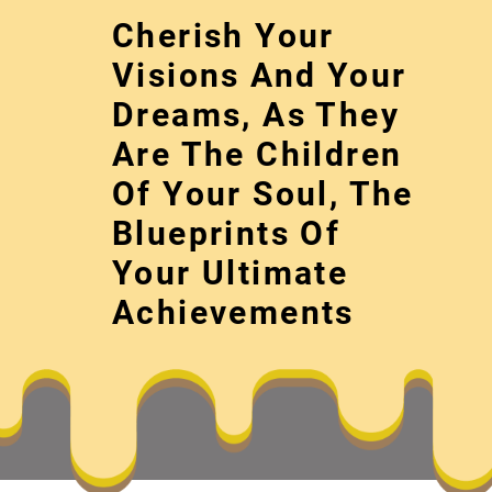
Skip
Cherish Your
to
content
Visions And Your
Dreams, As They
Are The Children
Of Your Soul, The
Blueprints Of
Your Ultimate
在畈田找九宮格
Achievements
Cherish your visions and your dreams, as 