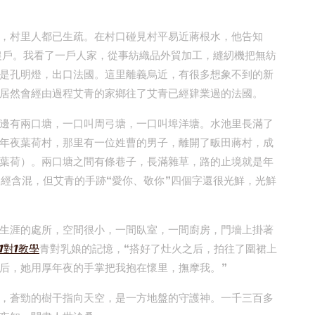
，村里人都已生疏。在村口碰見村平易近蔣根水，他告知
農戶。我看了一戶人家，從事紡織品外貿加工，縫紉機把無紡
是孔明燈，出口法國。這里離義烏近，有很多想象不到的新
居然會經由過程艾青的家鄉往了艾青已經肄業過的法國。
邊有兩口塘，一口叫周弓塘，一口叫埠洋塘。水池里長滿了
年夜葉荷村，那里有一位姓曹的男子，離開了畈田蔣村，成
葉荷）。兩口塘之間有條巷子，長滿雜草，路的止境就是年
曾經含混，但艾青的手跡“愛你、敬你”四個字還很光鮮，光鮮
生涯的處所，空間很小，一間臥室，一間廚房，門墻上掛著
1對1教學
青對乳娘的記憶，“搭好了灶火之后，拍往了圍裙上
后，她用厚年夜的手掌把我抱在懷里，撫摩我。”
，蒼勁的樹干指向天空，是一方地盤的守護神。一千三百多