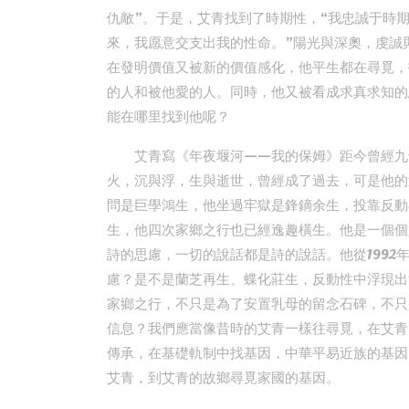
仇敵”。于是，艾青找到了時期性，“我忠誠于時
來，我愿意交支出我的性命。”陽光與深奧，虔誠
在發明價值又被新的價值感化，他平生都在尋覓，
的人和被他愛的人。同時，他又被看成求真求知的
能在哪里找到他呢？
艾青寫《年夜堰河——我的保姆》距今曾經九
火，沉與浮，生與逝世，曾經成了過去，可是他的
問是巨學鴻生，他坐過牢獄是鋒鏑余生，投靠反動
生，他四次家鄉之行也已經逸趣橫生。他是一個個
詩的思慮，一切的說話都是詩的說話。他從199
慮？是不是蘭芝再生、蝶化莊生，反動性中浮現出
家鄉之行，不只是為了安置乳母的留念石碑，不只
信息？我們應當像昔時的艾青一樣往尋覓，在艾青
傳承，在基礎軌制中找基因，中華平易近族的基因
艾青，到艾青的故鄉尋覓家國的基因。