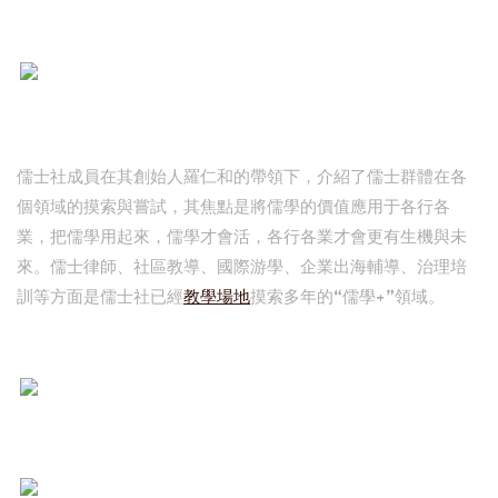
儒士社成員在其創始人羅仁和的帶領下，介紹了儒士群體在各
個領域的摸索與嘗試，其焦點是將儒學的價值應用于各行各
業，把儒學用起來，儒學才會活，各行各業才會更有生機與未
來。儒士律師、社區教導、國際游學、企業出海輔導、治理培
訓等方面是儒士社已經
教學場地
摸索多年的“儒學+”領域。