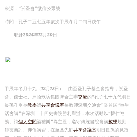
來源：“崇圣會”微信公眾號
時間：孔子二五七五年歲次甲辰冬月二旬日戊午
耶穌2024年12月20日
甲辰年冬月十九（12月18日），由至圣孔子基金會指導，崇圣
會、儒士社、肆拾玖坊集團聯合主辦
交流
的“孔子七十九代明日
長孫孔垂長
教學
師
共享會議室
長教師深圳交通會”暨首屆“重生
活會講”在深圳二十四史書院勝利舉辦，本次活動以“懷仁遵
義、詩
個人空間
酒禮樂”為主題，遵守傳統書院會講
教學
規則，
師友商討、伴侶講習，在至圣先師
共享會議室
明日長孫的見證