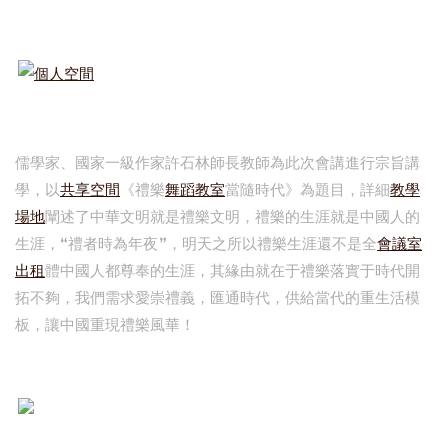
個人空間
儒學家、國家一級作家許石林師長教師為此次會講進行宗旨講
學，以
共享空間
《禮樂
舞蹈教室
當隨時代》為題目，詳細
教學
場地
闡述了中華文明就是禮樂文明，禮樂的生涯就是中國人的
生涯，“禮者時為年夜”，明天之所以禮樂生涯還不是全
會議室
出租
體中國人都尊奉的生涯，其緣由就在于禮樂落實于時代開
拓不夠，我們需求愛崇禮義，匯通時代，供給當代的重生活模
板，讓中國重現禮樂風華！