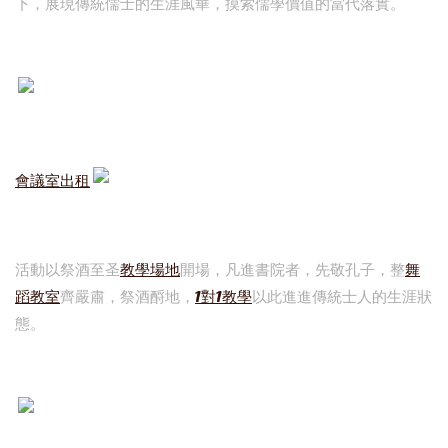
下，展現傳統儒士的生涯風華，摸索儒學價值的當代落實。
會議室出租
活動以祭酒至圣
教學場地
開場，凡進書院者，先敬孔子，整
舞
蹈教室
齊嚴肅，祭酒酹地，
1對1教學
以此進進傳統士人的生涯狀
態。