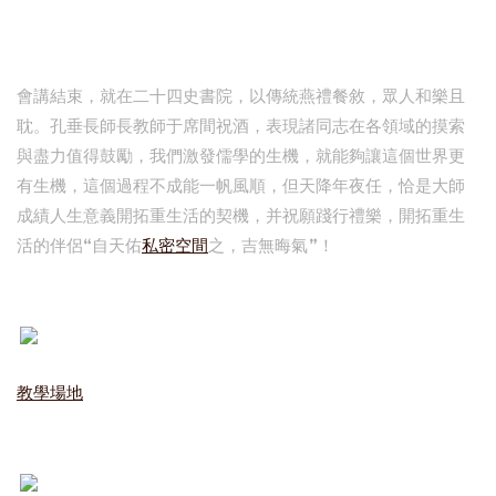
會講結束，就在二十四史書院，以傳統燕禮餐敘，眾人和樂且
耽。孔垂長師長教師于席間祝酒，表現諸同志在各領域的摸索
與盡力值得鼓勵，我們激發儒學的生機，就能夠讓這個世界更
有生機，這個過程不成能一帆風順，但天降年夜任，恰是大師
成績人生意義開拓重生活的契機，并祝願踐行禮樂，開拓重生
活的伴侶“自天佑
私密空間
之，吉無晦氣”！
教學場地