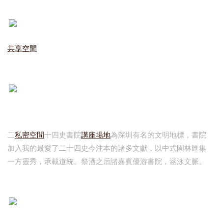
共享空間
二
私密空間
十四史書院
講座場地
為深圳有名的文明地標，書院
加入我的最愛了二十四史今注本的諸多文獻，以中式園林匯集
一方靈秀，承載道統。祭酒之后諸嘉賓優游書院，涵泳文脈。