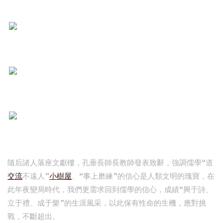
隨后諸人落座文獻樓，孔垂長師長教師發表致辭，強調儒學“道
交流
不遠人”
小樹屋
、“事上磨練”的信心是人類文明的瑰寶，在
此年夜變局時代，我們更需求回到儒學的信心，成績“興于詩、
立于禮、成于樂”的生涯風采，以此保有性命的生機，應對挑
戰，不斷超出。