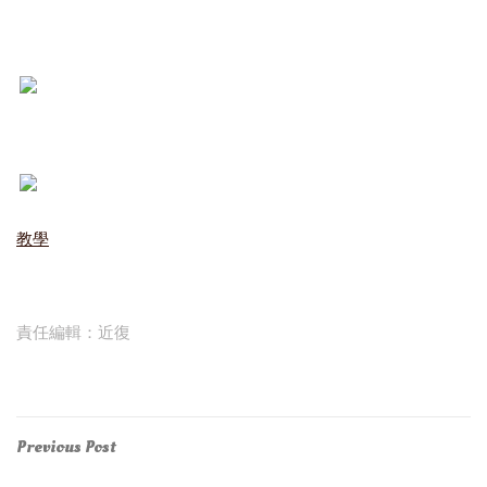
教學
責任編輯：近復
Post
Previous
Previous Post
Post