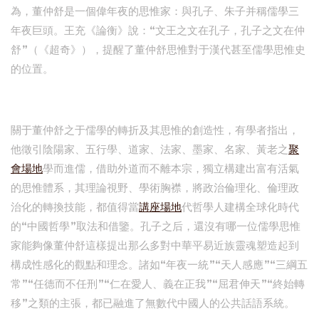
為，董仲舒是一個偉年夜的思惟家：與孔子、朱子并稱儒學三
年夜巨頭。王充《論衡》說：“文王之文在孔子，孔子之文在仲
舒”（《超奇》），提醒了董仲舒思惟對于漢代甚至儒學思惟史
的位置。
關于董仲舒之于儒學的轉折及其思惟的創造性，有學者指出，
他徵引陰陽家、五行學、道家、法家、墨家、名家、黃老之
聚
會場地
學而進儒，借助外道而不離本宗，獨立構建出富有活氣
的思惟體系，其理論視野、學術胸襟，將政治倫理化、倫理政
治化的轉換技能，都值得當
講座場地
代哲學人建構全球化時代
的“中國哲學”取法和借鑒。孔子之后，還沒有哪一位儒學思惟
家能夠像董仲舒這樣提出那么多對中華平易近族靈魂塑造起到
構成性感化的觀點和理念。諸如“年夜一統”“天人感應”“三綱五
常”“任德而不任刑”“仁在愛人、義在正我”“屈君伸天”“終始轉
移”之類的主張，都已融進了無數代中國人的公共話語系統。