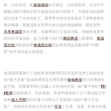
程，分歧表現，亂
瑜伽場地
世百家起，治世儒家興，在習近平
總書記關于傳統文明主要論述的精力鼓舞下，全國各地的儒學
研討迎來了本身的春天，董學界也將倍加愛護當下儒學復興的
難得機遇，重建儒家文明與社會主義的價值關聯，開拓視野，
共享會議室
兼收并蓄，為董學研討注進新活氣，積極推進董學
研討的升溫加熱，盡力使董子研討再
舞蹈教室
上新臺階，
會議
室出租
用嶄新的學
會議室出租
術結果和理論貢獻夯實“中國
夢”的平易近族文明基礎。
會議期間還舉行了由噴鼻港儒教學院院長湯恩佳博士捐資鑄造
的“董子圣像”落成典禮和旨在構筑董學
瑜伽教室
研討與傳播焦
點平臺、培養董學研討后繼人才的海內外第一家“董子學院”
1對
1教學
的揭牌儀式。此外專家、學者們還考核了位于棗強縣王常
鄉舊
個人空間
縣村的董子祠和位于景縣廣川鎮的“董子文明
園”，與當地領導和文明界進行
交流
了交通、溝通，對衡水的董