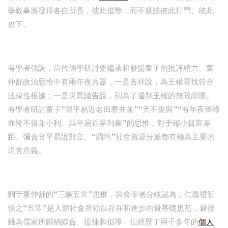
學敘事應發揮各自所長，彼此借鑒，而不應該彼此打鬥、彼此
攻下。
有學者強調，當代儒學研討要繼承和發揚董子的批評精力。董
仲舒政治思惟中有兩年夜兵器，一是吉祥說，為王權尋找符合
法規性根據；一是災異譴告說，則為了遏制王權的無限膨脹。
有學者研討董子“限平易近名田塞并兼”“天不重與”“有年夜俸祿
亦皆不得兼小利、與平易近爭利業”的思惟，對于縮小貧富差
距、彌合官平易近對立、“調均”社會資源分派都有極為主要的
現實意義。
關于董仲舒的“三綱五常”思惟，與會學者分歧認為，仁義禮智
信之“五常”是人類社會所賴以存在和進步的最基礎規范，最後
雖為儒家所歸納綜合、提煉和倡導，但經歷了兩千多年的
個人