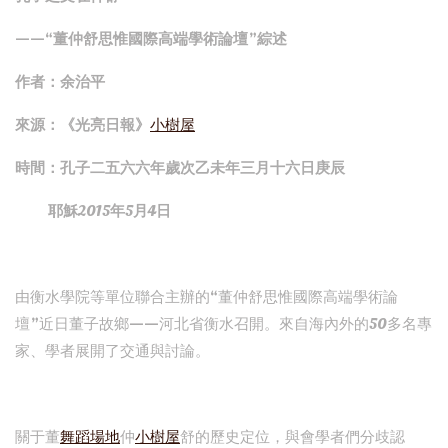
——“董仲舒思惟國際高端學術論壇”綜述
作者：余治平
來源：《光亮日報》
小樹屋
時間：孔子二五六六年歲次乙未年三月十六日庚辰
耶穌2015年5月4日
由衡水學院等單位聯合主辦的“董仲舒思惟國際高端學術論
壇”近日董子故鄉——河北省衡水召開。來自海內外的50多名專
家、學者展開了交通與討論。
關于董
舞蹈場地
仲
小樹屋
舒的歷史定位，與會學者們分歧認