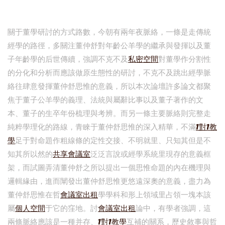
關于董學研討的方式路數，今朝有兩年夜脈絡，一條是走傳統
經學的路徑，多關注董仲舒對年齡公羊學的繼承與發揮以及董
子年齡學的后世傳續，強調不克不及
私密空間
對董學作分割性
的分化和分析而應該做原生態性的研討，不克不及跳出經學脈
絡往肆意發揮董仲舒思惟的意義，所以本次論壇許多論文都聚
焦于董子公羊學的義理、法統與屬辭比事以及董子著作的文
本、董子的生卒年份梳理與考辨。而另一條主要脈絡則完整走
純粹學理化的路線，青睞于董仲舒思惟的深入精華，不滿
1對1教
學
足于對命題作粗線條的定性交接、不明就里、只知其但是不
知其所以然的
共享會議室
泛泛言說或經學系統里現存的意義框
架，而試圖弄清董仲舒之所以提出一個思惟命題的內在機理與
邏輯緣由，進而闡發出董仲舒思惟更悠遠深奧的意義，盡力為
董仲舒思惟在哲
會議室出租
學學科和形上領域里占領一塊本該
屬
個人空間
于它的窪地。討
會議室出租
論中，有學者強調，這
兩條脈絡應該是一種并存、
1對1教學
互補的關系，歷史敘事與哲