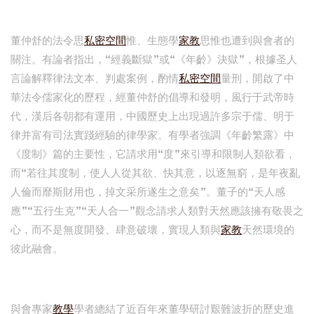
董仲舒的法令思
私密空間
惟、生態學
家教
思惟也遭到與會者的
關注。有論者指出，“經義斷獄”或“《年齡》決獄”，根據圣人
言論解釋律法文本、判處案例，酌情
私密空間
量刑，開啟了中
華法令儒家化的歷程，經董仲舒的倡導和發明，風行于武帝時
代，漢后各朝都有運用，中國歷史上出現過許多宗于儒、明于
律并富有司法實踐經驗的律學家。有學者強調《年齡繁露》中
《度制》篇的主要性，它請求用“度”來引導和限制人類欲看，
而“若往其度制，使人人從其欲、快其意，以逐無窮，是年夜亂
人倫而靡斯財用也，掉文采所遂生之意矣”。董子的“天人感
應”“五行生克”“天人合一”觀念請求人類對天然應該擁有敬畏之
心，而不是無度開發、肆意破壞，實現人類與
家教
天然環境的
彼此融會。
與會專家
教學
學者總結了近百年來董學研討艱難波折的歷史進