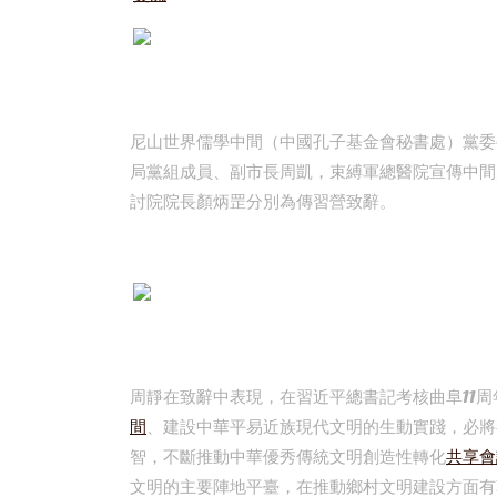
尼山世界儒學中間（中國孔子基金會秘書處）黨委
局黨組成員、副市長周凱，束縛軍總醫院宣傳中間
討院院長顏炳罡分別為傳習營致辭。
周靜在致辭中表現，在習近平總書記考核曲阜11
間
、建設中華平易近族現代文明的生動實踐，必將
智，不斷推動中華優秀傳統文明創造性轉化
共享會
文明的主要陣地平臺，在推動鄉村文明建設方面有