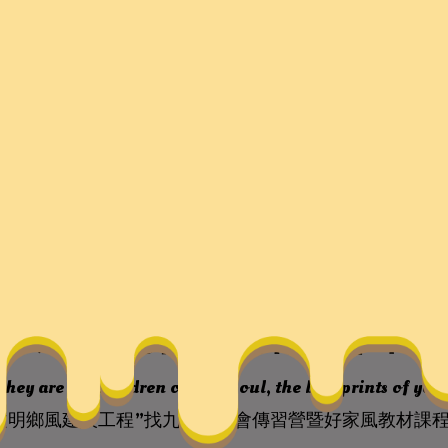
文明鄉風建設工程”找九宮
家風教材課程研討會舉
they are the children of your soul, the blueprints of yo
文明鄉風建設工程”找九宮格聚會傳習營暨好家風教材課