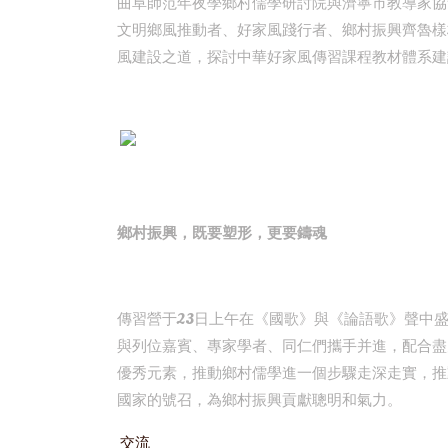
曲阜師范年夜學鄉村儒學研討院與濟寧市教導家協
文明鄉風推動者、好家風踐行者、鄉村振興齊魯樣
風建設之道，探討中華好家風傳習課程教材體系建
鄉村振興，既要塑形，更要鑄魂
傳習營于23日上午在《國歌》與《論語歌》聲中
與列位嘉賓、專家學者、同仁們攜手并進，配合盡
優秀元素，推動鄉村儒學進一個步驟走深走實，推
國家的號召，為鄉村振興貢獻聰明和氣力。
交流