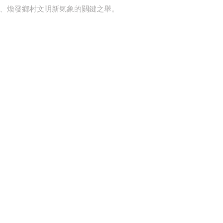
、煥發鄉村文明新氣象的關鍵之舉。