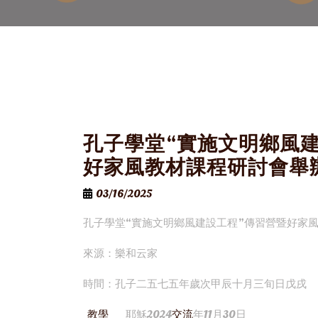
孔子學堂“實施文明鄉風
好家風教材課程研討會舉
03/16/2025
孔子學堂“實施文明鄉風建設工程”傳習營暨好家
來源：樂和云家
時間：孔子二五七五年歲次甲辰十月三旬日戊戌
教學
耶穌2024
交流
年11月30日