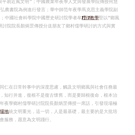
與平易近風文明”；中國農業年夜學人文與發展學院傳授何慧
以弘農書院為例進行發言；華中師范年夜學馬克思主義學院副
”；中國社會科學院中國歷史研討院學者牟
1對1教學
堅以“鄉風
研討院院長顏炳罡傳授分送朋友了鄉村儒學研討的方式與實
同仁在日常幹事中的深度思慮，觸及文明鄉風與社會任務最
，知行并進，復根不是復古懷舊，而是要歸根復命，根本治
年夜學鄉村儒學研討院院長顏炳罡傳授一席話，引發現場極
場地
統文明重光，這一切，人是最基礎，最主要的是大批培
會服務，愿意為文明踐行。