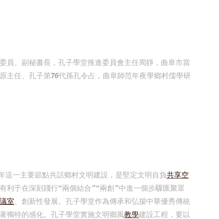
委員、副秘書長，孔子學堂推進委員會主任周靜，曲阜市當
原主任、孔子第76代孫孔令占，曲阜師范年夜學鄉村儒學研
周年這一主要節點共話鄉村文明建設，是堅定文明自負
共享空
有利于在深刻踐行“兩個結合”“兩創”中進一個步驟匯聚眾
議室
、創新性發展。孔子學堂作為傳承和弘揚中華優秀傳統
著獨特的感化。孔子學堂實施文明鄉風
教學
建設工程，要以