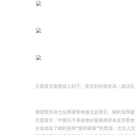
主題發言嘉賓從上到下、從左到右順次為：趙法生
傳習營共有七位專家學者做主題發言。鄉村儒學建
主題發言；中國孔子基金會好家風傳習基金管委會
分送朋友了鄉村振興“樂和家園”的實踐；北京人