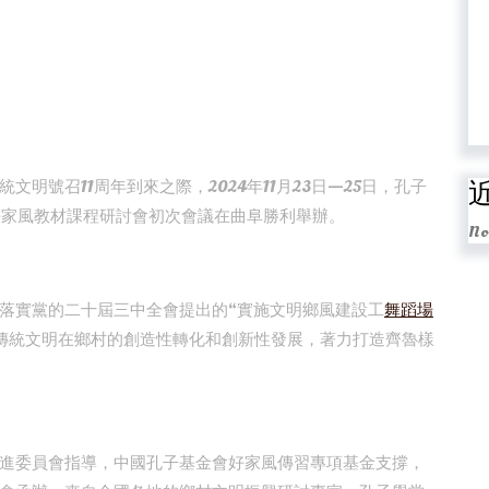
明號召11周年到來之際，2024年11月23日—25日，孔子
好家風教材課程研討會初次會議在曲阜勝利舉辦。
No
落實黨的二十屆三中全會提出的“實施文明鄉風建設工
舞蹈場
傳統文明在鄉村的創造性轉化和創新性發展，著力打造齊魯樣
進委員會指導，中國孔子基金會好家風傳習專項基金支撐，