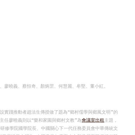
、廖曉義、蔡恒奇、顏炳罡、何慧麗、牟堅、董小紅。
設實踐推動者趙法生傳授做了題為“鄉村儒學與鄉風文明”的
主任廖曉義則以“樂和家園與鄉村文教”為
會議室出租
主題，
文研修學院國學院長、中國關心下一代任務委員會中華傳統文