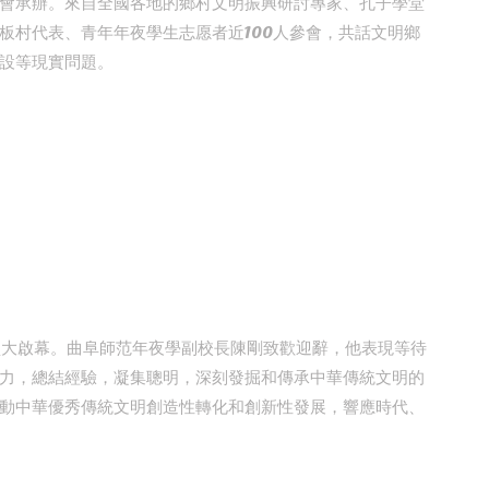
會承辦。來自全國各地的鄉村文明振興研討專家、孔子學堂
板村代表、青年年夜學生志愿者近100人參會，共話文明鄉
設等現實問題。
盛大啟幕。曲阜師范年夜學副校長陳剛致歡迎辭，他表現等待
力，總結經驗，凝集聰明，深刻發掘和傳承中華傳統文明的
動中華優秀傳統文明創造性轉化和創新性發展，響應時代、