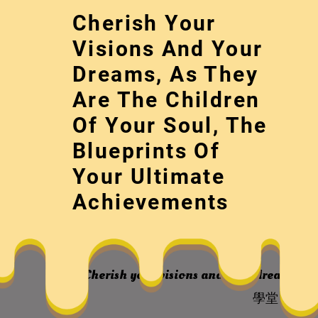
Skip
Cherish Your
to
content
Visions And Your
Dreams, As They
Are The Children
Of Your Soul, The
Blueprints Of
Your Ultimate
孔子學堂“實施
Achievements
Cherish your visions and your dreams, as 
學堂“實施