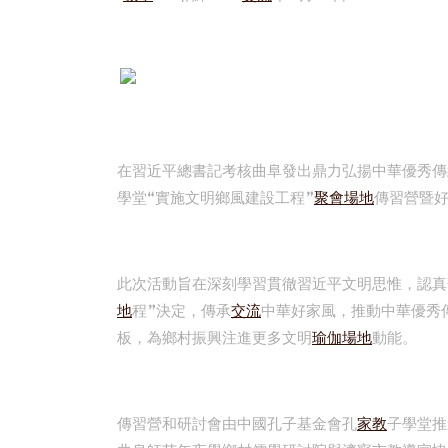
在習近平總書記考核曲阜發出鼎力弘揚中華優秀傳統文
學堂“實施文明鄉風建設工程”
聚會場地
傳習營暨
此次活動旨在深刻學習貫徹習近平文明思惟，認真
地
程”決定，傳承
交流
中華好家風，推動中華優秀
板，為鄉村振興注進更多文明
瑜伽場地
動能。
傳習營和研討會由中國孔子基金會孔
家教
子學堂推