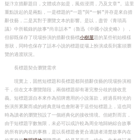
疑汴京措辭題目，文體或亦如是，風俗浸潤，乃及文章”。這里
重點說起的是兩點，一是標題的“一題”與“一解”并存是來自措
辭伎藝，二是其對于瀏覽文本的影響。是以，盡管《青瑣高
議》中所載錄的故事“尚非話本”（魯迅《中國小說史略》），
但卻既保存了現場扮演的措辭伎藝標
小樹屋
題的某些初始模樣
形狀，同時也保存了話本小說的標題從場上扮演成長到案頭瀏
覽的過渡狀況。
長標題契合瀏覽需求
現實上，固然短標題和長標題都與措辭伎藝的現場扮演相
干，但在文本瀏覽階段，兩個標題卻有著完整分歧的接收意
義。短標題源自本來作為招牌應用的小說落款，經過長時光的
扮演所累聚而成的經典意味也會附著于這些短標題上，這也同
時為讀者的瀏覽預設了一個經典化的接收情境。但絕對而言，
由于短標題字數無限，未必可以或許較為周全地歸納綜合故事
的所有的內在的事務，是以長標題會更合適讀者清楚故事內在