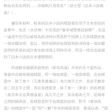
夠短名長名同列……亦能夠只用長名”（胡士瑩《話本小說概
論》）。
據現有材料，較長的話本小說的標題都呈現于文本形狀的
故事中，包含《水滸傳》中呈現的“豫章城雙漸趕蘇卿”，在這
一論述中也可以被視為扮演時白秀英對于招牌上冗長標題的進
一個步驟說明。是以，用作招牌的短標題和扮演時進一個步驟
說明的長落款或許會在扮演場上同時共存，而這一情況也延續
到了話本小說的文本瀏覽階段。
與措辭伎藝關系親密的《青瑣高議》共有約五十篇作品，
每篇作品都有兩個標題，即一個短標題、一個長標題。在短標
題中，除了卷十《王彥章畫像記》為六個字之外，其余字數皆
在二到五字之間。而在長標題里，除了卷一《東巡》的長標題
《真宗幸太岳異物遠避》為九字之外，其余都為七字。從兩者
之間的關系說，長標題是對于短標題的說明。對于《青瑣高
議》的標題中“一題”與“一解”并存的模樣形狀，魯迅以為，“因