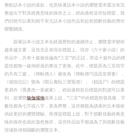
整飭話本小說的落款，也意味著話本小說的瀏覽需求還沒有完
整超出于對其經典意味的保存之上，經由過程這些短標題，我
們仍然可以看到相干宋元話本小說作品和起初措辭伎藝的潛伏
聯繫關係。
跟著話本小說文本化經過歷程的連續停止，瀏覽需求變得
越來越主要，這也充足表現在標題上。現存《六十家小說》的
作品中，共有十篇被改編為“三言”的正話，而這十篇作品的標
題也都無一破例經過的事況了更換。此中，標題原為三至四字
的共有三篇，《簡帖僧人》被改為《簡帖僧巧說謊皇甫妻》，
《戒指兒記》變為《閑云庵阮三償冤債》，《錯認尸》的標題
更易作《喬彥杰一妾破家》。經由過程前后標題的對讀可以看
到，從瀏覽
瑜伽場地
後果上說，“三言”中的標題愈發高雅，字
數也都為七字或八字，更為齊整，這些都能為讀者的文本接收
供給更好的瀏覽體驗。而僅從標題上說，對于措辭伎藝經典意
味的保存也就此蕩然無存，這些作品似乎都成為了與措辭伎藝
現場扮演相隔斷的瀏覽文本。