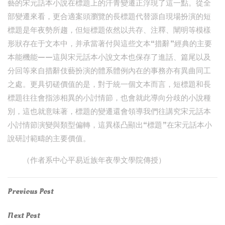
藝的宋元話本小說在標題上的汗青變遷正浮現了這一點。從全
部變遷來看，更合適案頭瀏覽的長標題代替源自現場扮演的短
標題是年夜勢所趨，但短標題依然以共存、注釋、闡明等模樣
形狀存在于文本中，并承當著付與這些文本“措辭”經典的主要
本能機能——這與宋元話本小說文本也保存了進話、篇尾以及
分回等來自措辭伎藝扮演的體系體例內在的事務亦有異曲同工
之處。更具切磋價值的是，對于統一個文本而言，短標題和長
標題往往會指涉相異的小討情節，也會就此導向分歧的小說種
別，這也就意味著，標題的變遷還會領導我們往講究宋元話本
小討情節演變與類型偏轉，這異樣凸顯出“標題”在宋元話本小
說研討範疇的主要價值。
（作者系中心平易近族年夜學文學院傳授）
Post
Previous
Previous Post
Post
navigation
Next
Next Post