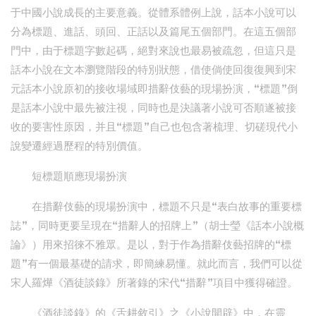
于中國小說成長的主要意義。從體系體例上說，話本小說可以
分為標題、進話、頭回、正話以及篇尾五個部門。在這五個部
門中，由于標題字數起碼，絕對來說也最易被疏忽，但這只是
話本小說在文本瀏覽階段的特別狀態，借使倘使回復復興到宋
元話本小說原初的接收場域即措辭伎藝的現場扮演，“標題”倒
是話本小說中最先被注視，同時也是決議著小說可否順遂被接
收的要害性原因，并且“標題”自己也包含著梳理、切磋現代小
說變遷經過歷程的特別價值。
短標題順應現場扮演
在措辭伎藝的現場扮演中，標題不只是“表白故事的重要標
誌”，同時更要呈現在“措辭人的招牌上”（胡士瑩《話本小說概
論》）用來招徠不雅眾。是以，對于作為措辭伎藝招牌的“標
題”有一個最基礎的請求，即簡練易懂。就此而言，我們可以從
宋人羅燁《酒徒談錄》所著錄的宋代“措辭”項目中獲得確證。
《酒徒談錄》的《舌耕敘引》之《小說開辟》中，在靈