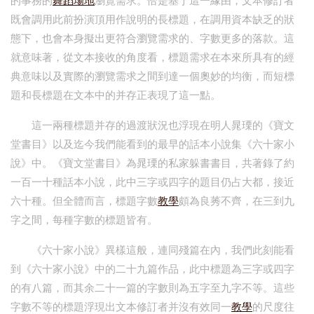
的事務的
舞蹈場地
瀏覽需求。恰是基于這一緣由，文本修訂者
既會調用此前扮演頂用作說明的長標題，在調用資本缺乏的狀
態下，也會本身擬出更符合瀏覽需求的、字數更多的落款。這
就意味著，從文本接收的角度看，標題需求在本來所具有的經
典意味以及實際的瀏覽需求之間到達一個奧妙的均衡，而短標
題和長標題在文本中的并存正表現了這一點。
這一兩種標題并存的過渡狀況也浮現在明人晁瑮的《寶文
堂書目》以及迄今我們能看到的最早的話本小說集《六十家小
說》中。《寶文堂書目》為晁瑮的私家躲書書目，共著錄了約
一百一十種話本小說，此中三字或四字的題目仍占大都，接近
六十種。但全體而言，標題字數
教學
頗為良莠不齊，在三到九
字之間，每種字數的標題皆有。
《六十家小說》異樣這般，連同殘篇在內，我們此刻能看
到《六十家小說》中的二十九篇作品，此中標題為三字或四字
的有八篇，而其余二十一篇的字數則為五字至九字不等。這些
字數不等的標題浮現出文本修訂者并沒有效同一
教學
的尺度往