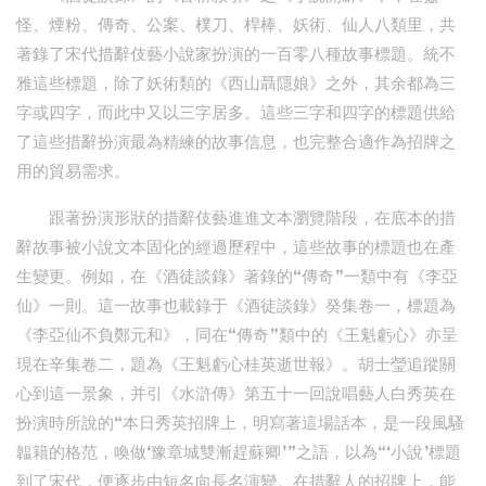
怪、煙粉、傳奇、公案、樸刀、桿棒、妖術、仙人八類里，共
著錄了宋代措辭伎藝小說家扮演的一百零八種故事標題。統不
雅這些標題，除了妖術類的《西山聶隱娘》之外，其余都為三
字或四字，而此中又以三字居多。這些三字和四字的標題供給
了這些措辭扮演最為精練的故事信息，也完整合適作為招牌之
用的貿易需求。
跟著扮演形狀的措辭伎藝進進文本瀏覽階段，在底本的措
辭故事被小說文本固化的經過歷程中，這些故事的標題也在產
生變更。例如，在《酒徒談錄》著錄的“傳奇”一類中有《李亞
仙》一則。這一故事也載錄于《酒徒談錄》癸集卷一，標題為
《李亞仙不負鄭元和》，同在“傳奇”類中的《王魁虧心》亦呈
現在辛集卷二，題為《王魁虧心桂英逝世報》。胡士瑩追蹤關
心到這一景象，并引《水滸傳》第五十一回說唱藝人白秀英在
扮演時所說的“本日秀英招牌上，明寫著這場話本，是一段風騷
韞籍的格范，喚做‘豫章城雙漸趕蘇卿’”之語，以為“‘小說’標題
到了宋代，便逐步由短名向長名演變。在措辭人的招牌上，能