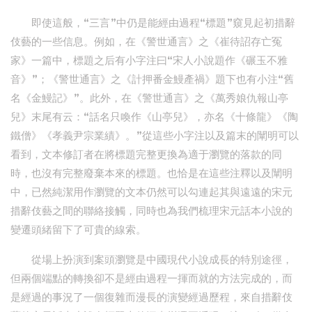
即使這般，“三言”中仍是能經由過程“標題”窺見起初措辭
伎藝的一些信息。例如，在《警世通言》之《崔待詔存亡冤
家》一篇中，標題之后有小字注曰“宋人小說題作《碾玉不雅
音》”；《警世通言》之《計押番金鰻產禍》題下也有小注“舊
名《金鰻記》”。此外，在《警世通言》之《萬秀娘仇報山亭
兒》末尾有云：“話名只喚作《山亭兒》，亦名《十條龍》《陶
鐵僧》《孝義尹宗業績》。”從這些小字注以及篇末的闡明可以
看到，文本修訂者在將標題完整更換為適于瀏覽的落款的同
時，也沒有完整廢棄本來的標題。也恰是在這些注釋以及闡明
中，已然純潔用作瀏覽的文本仍然可以勾連起其與遠遠的宋元
措辭伎藝之間的聯絡接觸，同時也為我們梳理宋元話本小說的
變遷頭緒留下了可貴的線索。
從場上扮演到案頭瀏覽是中國現代小說成長的特別途徑，
但兩個端點的轉換卻不是經由過程一揮而就的方法完成的，而
是經過的事況了一個復雜而漫長的演變經過歷程，來自措辭伎