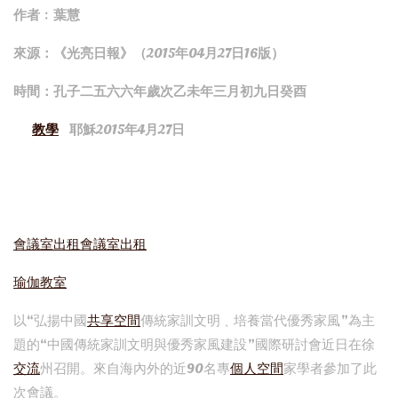
作者﹕葉慧
來源：《光亮日報》（2015年04月27日16版）
時間：孔子二五六六年歲次乙未年三月初九日癸酉
教學
耶穌2015年4月27日
會議室出租
會議室出租
瑜伽教室
以“弘揚中國
共享空間
傳統家訓文明﹑培養當代優秀家風”為主
題的“中國傳統家訓文明與優秀家風建設”國際研討會近日在徐
交流
州召開。來自海內外的近90名專
個人空間
家學者參加了此
次會議。