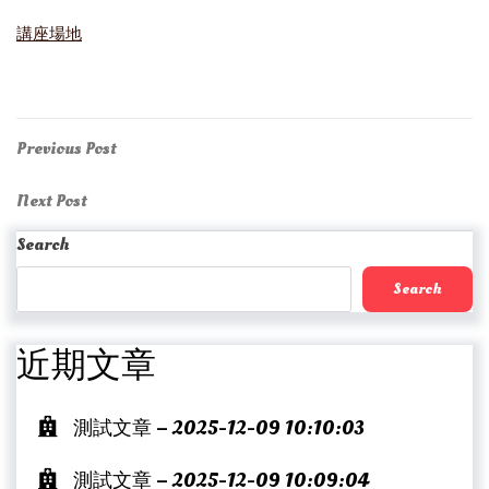
講座場地
Post
Previous
Previous Post
Post
navigation
Next
Next Post
Post
Search
Search
近期文章
測試文章 – 2025-12-09 10:10:03
測試文章 – 2025-12-09 10:09:04