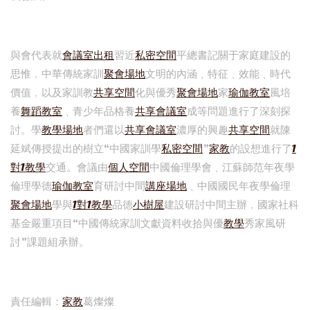
與會代表就
會議室出租
習近
私密空間
平總書記關于家庭建設的
思惟﹐中華傳統家訓
聚會場地
文明的內涵﹑特征﹑效能﹑時代
價值﹐以及家訓教
共享空間
化與優秀
聚會場地
家
瑜伽教室
風培
養
舞蹈教室
﹑青少年品格養
共享會議室
成等問題進行了深刻探
討。學
教學場地
者們還以
共享會議室
濃厚的興趣
共享空間
就陳
延斌傳授提出的樹立“中國家訓學
私密空間
”
家教
的設想進行了
1
對1教學
交通。會議由
個人空間
中國倫理學會﹑江蘇師范年夜學
倫理學德
瑜伽教室
育研討中間
講座場地
﹑中國國民年夜學倫理
聚會場地
學與
1對1教學
品德
小樹屋
建設研討中間主辦﹐國家社科
基金嚴重項目“中國傳統家訓文獻資料收拾與優
教學
秀家風研
討”課題組承辦。
責任編輯：
家教
葛燦燦