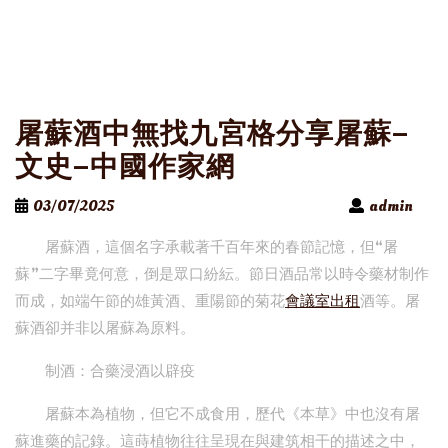
屠蘇酒中無找九宮格分享屠蘇–
文史–中國作家網
03/07/2025
admin
屠蘇酒，這個名字承載著千百年來的春節記憶，但“屠
蘇”二字畢竟何意，倒是眾口紛紜。節日酒品常以時令藥材制作
而成，如端午節的雄黃酒、重陽節的菊花
會議室出租
酒等。屠
蘇酒卻并非以屠蘇為原料。
制酒：合藥浸酒以辟疫
屠蘇本為植物，但它不成食用，歷代《本草》中也沒有屠
蘇進藥的記錄。這蒔植物往往呈現在與建筑相干的描述之中，