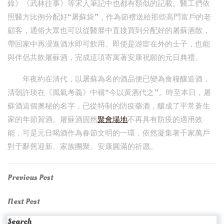
錄》《武林往事》等宋人筆記中也都有類似的記載。醫工們依
照醫方比例分配好“屠蘇袋”，作為節禮送給那些高門富戶的老
顧客，通俗大眾也可以從醫展中直接買到分配好的屠蘇酒散，
帶回家中再浸進酒水即可飲用。即使是游宦在外的士子，也能
與伴侶共飲屠蘇酒，完成這項寄寓著安康祝願的元日典禮。
年夜約在清代，以屠蘇為名的酒品便已變為食糧釀造酒，
清朝許琰在《風氣考義》中稱“今以黃酒代之”。時至本日，屠
蘇酒這個奧秘的名字，已從特制的防疫藥酒，釀成了平常蒼生
家的年節賀酒。屠蘇酒固然
聚會場地
不再具有防疫的適用效
能，可是元日喝酒作為春節文明的一環，依然凝集著千家萬戶
對于辭舊迎新、家族團聚、安康圓滿的祈愿。
Post
Previous
Previous Post
Post
navigation
Next
Next Post
Post
Search