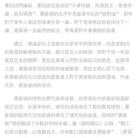
董勛訊問緣由，董勛說這是由於“小者得歲，先酒賀之；老者掉
歲，故后喝酒”。屠蘇酒的次序中竟躲著年紀的“絕對論”，新年
對于青年人來說意味著生長一歲，對于老者來說倒是掉往了一
歲，屠蘇酒一反齒序的飲法，寄寓著對年事賡續的器重。
總之，無論是向上追索住在茅舍中的發現者，仍是從動詞
的角度拆解屠蘇的字義，都只是后人的猜測，而對于這一年節
風景定名的闡釋，實在反應著人們對這個節日的熟悉。從藥理
上說，屠蘇酒是預防時疫的保健藥酒，而從文明心思下去講，
飲屠蘇酒的元日節俗則凝集著人對于更換新的資料靈魂、中途
夭折、家族連綿的等待。
屠蘇酒的情勢在歷代有所改易，但寄寓此中的春節祝愿卻
持之以恆。在唐宋時代，城市的成長催生了新的聚居情勢，屠
蘇酒的飲用方法也經過的事況了城市化的改進。此時的“屠蘇
散”曾經釀成了分配好的時令藥，據《歲時雜記》記錄，“醫工
以尾月獻藥，以風藥為主，亦有獻口脂面藥及屠蘇者”，《夢粱