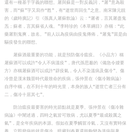
還有一種基于字義的聯想。屠與蘇是一對反義詞，“屠”意為殺
害，而“蘇”字又寫作“甦”，有“逝世而回生”之意。南宋陳元靚
的《歲時廣記》引《孫真人屠蘇飲論》云：“屠者，言其屠盡鬼
炁；蘇者，言其蘇省人魂。”李時珍的《本草綱目》亦稱：“此
藥屠割鬼爽，故名。”前人以為疫病由疫鬼傳佈，“屠鬼”當是由
驅疫發生的聯想。
屠蘇酒最重要的功能，就是預防傷冷瘟疫。《小品方》稱
屠蘇酒可以或許“令人不病溫疫”，唐代孫思邈的《備急令嬡要
方》亦稱屠蘇酒可以或許“辟疫氣，令人不染溫病及傷冷”。傷
冷曾是漢末魏晉時代最致命的疾病，張仲景在《傷冷雜病論》
自序中稱，在不到十年的時光里，本身的族人“逝世亡者三分有
二，傷冷十居其七”。
防治瘟疫最要害的時光節點就是夏季。張仲景在《傷冷雜
病論》中闡述過，四時之氣皆可致病，尤以夏季“最成殺厲之
氣”，是全年疾病的本源。假如在夏季觸冒冷氣，又沒有實時保
養，立即發病的就是傷冷，暗藏到春夏還能夠變為溫病與暑