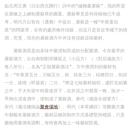
如北周王褒《日出西北隅行》詩中的“繡桷畫屠蘇”，指的即是
在屋椽之上繪制屠蘇草的圖案。屠蘇畢竟是何蒔植物已不成
考，明代方以智在《通雅》中提出，屠蘇是一種“年夜葉似
蒿”的闊葉草，在有的處所喚作頭蘇，但這只是音近準繩下的猜
測，究竟，現存的屠蘇酒方中并沒有頭蘇這味藥材。
屠蘇酒原是由多味中藥浸制而成的分配藥酒。今存最早的
屠蘇酒方，出自南朝劉宋陳延之《小品方》（《肘后備急方》
卷八所引），名為“正朝屠蘇酒法”。方中應用到的藥材包
含：“年夜黃五分，川椒五分，術、桂各三分，桔梗四分，烏頭
一分，祓楔（即菝葜）二分。”將這七味藥材細切，盛貯在絹囊
之中，于大年節午時垂進井下，在井泥之中懸置一晚，除夕一
早掏出浸進酒中，便制成了屠蘇酒。唐代《備急令嬡要方》、
宋代《傷冷總病論
聚會場地
》、明代《本草綱目》等醫藥方書
中都載有屠蘇酒方，藥材品種與制作方式基礎堅持穩固，只是
藥物用量偶有調劑，有時會再加上一味藥材防風。