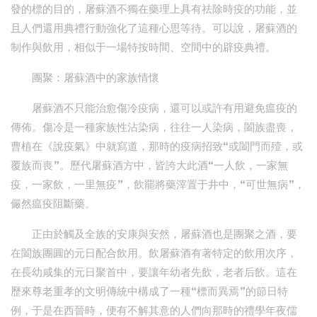
發的標的目的，屠蘇酒不獨在藥理上具有祛除時疫的功能，並
且人們還用典禮行動強化了這種心思等待。可以說，屠蘇酒的
制作與飲用，相似于一場特按時間、空間中的辟疫典禮。
團聚：屠蘇酒中的家族情懷
屠蘇酒不只能治愈傷冷疫病，還可以或許有用避免瘟疫的
傳佈。傷冷是一種家族性沾染病，往往一人染病，闔族盡喪，
曹植在《說疫氣》中就寫道，那時的疫病招致“或闔門而殪，或
覆族而喪”。歷代屠蘇酒方中，皆誇大此酒“一人飲，一家無
疫，一家飲，一里無疫”，飲罷將藥滓置于井中，“可世無病”，
儼然瘟疫阻斷藥。
正由於觸及全族的安康與安然，屠蘇酒也是團聚之酒，要
在闔族團圓的元日配合飲用。飲屠蘇酒有著特定的飲用次序，
在長幼咸集的元日聚首中，要讓年幼者先飲，老者后飲。這在
歷來尊老重孝的文明傳統中構成了一種“標而異焉”的節日特
例，于是在西晉時，便有不解其意的人們向那時的禮學年夜儒