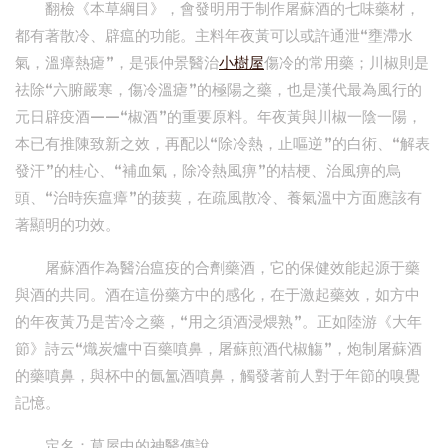
翻檢《本草綱目》，會發明用于制作屠蘇酒的七味藥材，
都有著散冷、辟瘟的功能。主料年夜黃可以或許通泄“壅滯水
氣，溫瘴熱瘧”，是張仲景醫治
小樹屋
傷冷的常用藥；川椒則是
祛除“六腑嚴寒，傷冷溫瘧”的極陽之藥，也是漢代最為風行的
元日辟疫酒——“椒酒”的重要原料。年夜黃與川椒一陰一陽，
本已有推陳致新之效，再配以“除冷熱，止嘔逆”的白術、“解表
發汗”的桂心、“補血氣，除冷熱風痹”的桔梗、治風痹的烏
頭、“治時疾瘟瘴”的菝葜，在疏風散冷、養氣溫中方面應該有
著顯明的功效。
屠蘇酒作為醫治瘟疫的合劑藥酒，它的保健效能起源于藥
與酒的共同。酒在這份藥方中的感化，在于激起藥效，如方中
的年夜黃乃是苦冷之藥，“用之須酒浸煨熟”。正如陸游《大年
節》詩云“熾炭爐中百藥噴鼻，屠蘇煎酒代椒觴”，炮制屠蘇酒
的藥噴鼻，與杯中的氤氳酒噴鼻，觸發著前人對于年節的嗅覺
記憶。
定名：草屋中的神醫傳說