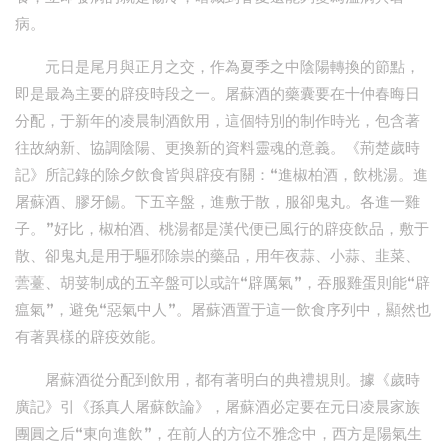
病。
元日是尾月與正月之交，作為夏季之中陰陽轉換的節點，
即是最為主要的辟疫時段之一。屠蘇酒的藥囊要在十仲春晦日
分配，于新年的凌晨制酒飲用，這個特別的制作時光，包含著
往故納新、協調陰陽、更換新的資料靈魂的意義。《荊楚歲時
記》所記錄的除夕飲食皆與辟疫有關：“進椒柏酒，飲桃湯。進
屠蘇酒、膠牙餳。下五辛盤，進敷于散，服卻鬼丸。各進一雞
子。”好比，椒柏酒、桃湯都是漢代便已風行的辟疫飲品，敷于
散、卻鬼丸是用于驅邪除祟的藥品，用年夜蒜、小蒜、韭菜、
蕓薹、胡荽制成的五辛盤可以或許“辟厲氣”，吞服雞蛋則能“辟
瘟氣”，避免“惡氣中人”。屠蘇酒置于這一飲食序列中，顯然也
有著異樣的辟疫效能。
屠蘇酒從分配到飲用，都有著明白的典禮規則。據《歲時
廣記》引《孫真人屠蘇飲論》，屠蘇酒必定要在元日凌晨家族
團圓之后“東向進飲”，在前人的方位不雅念中，西方是陽氣生