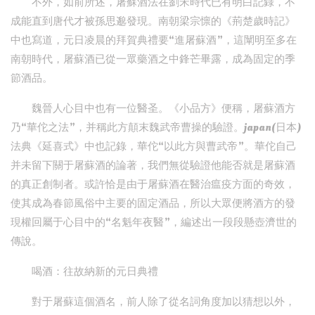
不外，如前所述，屠蘇酒法在劉宋時代已有明白記錄，不
成能直到唐代才被孫思邈發現。南朝梁宗懔的《荊楚歲時記》
中也寫道，元日凌晨的拜賀典禮要“進屠蘇酒”，這闡明至多在
南朝時代，屠蘇酒已從一眾藥酒之中鋒芒畢露，成為固定的季
節酒品。
魏晉人心目中也有一位醫圣。《小品方》便稱，屠蘇酒方
乃“華佗之法”，并稱此方顛末魏武帝曹操的驗證。japan(日本)
法典《延喜式》中也記錄，華佗“以此方與曹武帝”。華佗自己
并未留下關于屠蘇酒的論著，我們無從驗證他能否就是屠蘇酒
的真正創制者。或許恰是由于屠蘇酒在醫治瘟疫方面的奇效，
使其成為春節風俗中主要的固定酒品，所以大眾便將酒方的發
現權回屬于心目中的“名魁年夜醫”，編述出一段段懸壺濟世的
傳說。
喝酒：往故納新的元日典禮
對于屠蘇這個酒名，前人除了從名詞角度加以猜想以外，