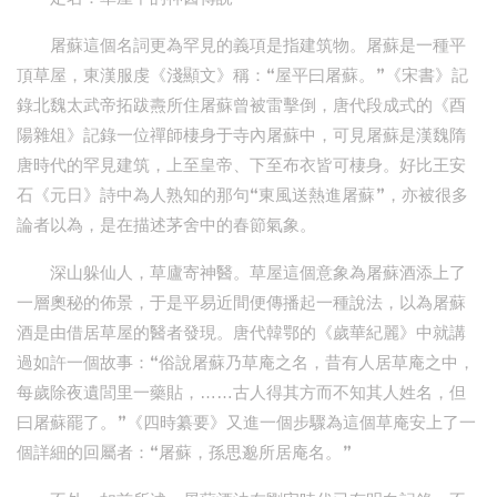
屠蘇這個名詞更為罕見的義項是指建筑物。屠蘇是一種平
頂草屋，東漢服虔《淺顯文》稱：“屋平曰屠蘇。”《宋書》記
錄北魏太武帝拓跋燾所住屠蘇曾被雷擊倒，唐代段成式的《酉
陽雜俎》記錄一位禪師棲身于寺內屠蘇中，可見屠蘇是漢魏隋
唐時代的罕見建筑，上至皇帝、下至布衣皆可棲身。好比王安
石《元日》詩中為人熟知的那句“東風送熱進屠蘇”，亦被很多
論者以為，是在描述茅舍中的春節氣象。
深山躲仙人，草廬寄神醫。草屋這個意象為屠蘇酒添上了
一層奧秘的佈景，于是平易近間便傳播起一種說法，以為屠蘇
酒是由借居草屋的醫者發現。唐代韓鄂的《歲華紀麗》中就講
過如許一個故事：“俗說屠蘇乃草庵之名，昔有人居草庵之中，
每歲除夜遺閭里一藥貼，……古人得其方而不知其人姓名，但
曰屠蘇罷了。”《四時纂要》又進一個步驟為這個草庵安上了一
個詳細的回屬者：“屠蘇，孫思邈所居庵名。”