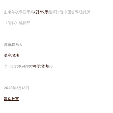
山東年夜學儒學高
1對1教學
級研討院中國哲學研討所
《儒林》編輯部
會議聯系人
講座場地
李老師150541497
教學場地
05
2025年2月13日
舞蹈教室