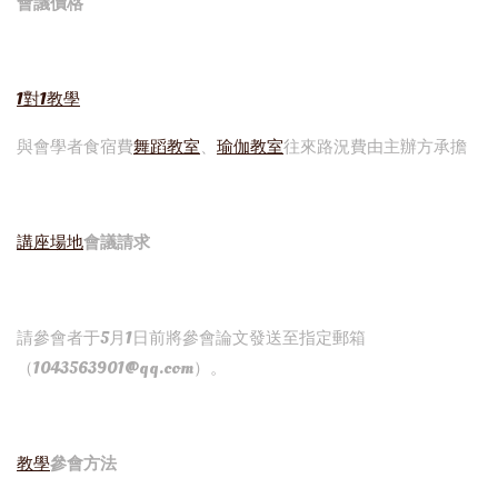
會議價格
1對1教學
與會學者食宿費
舞蹈教室
、
瑜伽教室
往來路況費由主辦方承擔
講座場地
會議請求
請參會者于5月1日前將參會論文發送至指定郵箱
（1043563901@qq.com）。
教學
參會方法