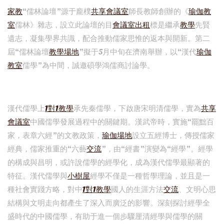
家教
“儒林論壇”源于龐樸
共享會議室
師長教師創辦的《
瑜伽教
室
儒林》雜志，設立此論壇的目
會議室出租
標是繼承
教學
先賢
遺志，凝集學界共識，配合推動儒家思惟的返本與開新。第二
屆“儒林論壇
教學場地
”擬于5月中旬在濟南舉辦，以“漢代
瑜伽
教室
儒學”為中間，誠邀碩學鴻儒商討論學。
漢代儒學上
1對1教學
承先秦儒學，下啟唐宋明清儒學，實為
共享
會議室
中國儒學發展過程中的關鍵期。漢武帝時，實施“罷黜百
家，表章六經”的文教政策，
瑜伽場地
設立五經博士，傳授儒家
經典，儒家推重的“六藝
交流
”，由“經書”演變為“經學”。經學
的構成與昌明，或許說儒學的經學化，成為漢代儒學最顯著的
特征。漢代儒學與
小樹屋
經學不僅是一種哲學理論，並且是一
種社會實踐方略，對中
1對1教學
國人的生涯方法
交流
、文明心思
結構與文明走向都產生了深入而廣泛的影響。深刻探討經學全
盛時代的中國儒學，有助于進一個步驟厘清經學與儒學的關