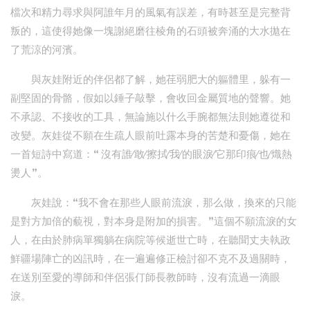
檔次和精力尋求與阿誰年月的風氣有誤差，有時甚至是完整背
叛的，這使得她像一塊謝絕磨往棱角的石頭被奔涌的大水拋在
了荒涼的河濱。
與灰娃附近的伴侶都了解，她荏弱肥大的軀體里，躲有一
副堅固的骨骼，假如以錘子敲擊，會收回金屬質地的聲響。她
不承認、不接收的工具，無論施以什么手腕都無法則她遵從和
改變。灰娃從不願在生疏人眼前吐露本身的苦楚和憂傷，她在
一首短詩中寫道：“ 沒有誰∕敢∕擦拭∕我∕的眼淚∕它那印痕∕也∕熾熱
燙人”。
灰娃說：“我不會在那些人眼前流淚，那么做，換來的只能
是對方加倍的藐視，對本身是附加的損害。”這個不願流淚的女
人，在由於肺病單獨躺在病院等候逝世亡時，在聽聞丈夫執政
鮮疆場陣亡的凶訊時，在一遍遍修正檢討卻不克不及過關時，
在送別至愛的導師和伴侶張仃師長教師時，沒有流過一滴眼
淚。