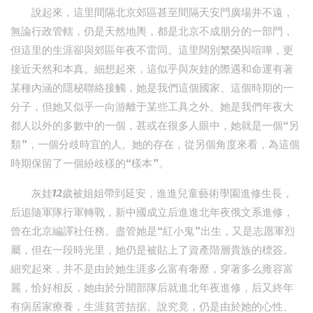
說起來，這里間隔北京郊區甚至間隔天安門廣場并不遠，
無論行政管轄，仍是天然地輿，都是北京不成朋分的一部門，
但這里的生涯卻與郊區年夜不雷同。這里闊別繁榮與喧嘩，更
接近天然和本真。細想起來，這似乎與灰娃的際遇和命運有著
某種內涵的隱秘聯絡接觸，她是我們這個國家、這個時期的一
分子，但她又似乎一向游離于某些工具之外。她是我們年夜大
都人以外的多數中的一個，甚或在很多人眼中，她就是一個“另
類”，一個分歧時宜的人。她的存在，從另個角度來看，為這個
時期保留了一個紛歧樣的“樣本”。
灰娃12歲被姐姐帶到延安，進進兒童藝術學園進修生長，
后追隨軍隊行軍轉戰，新中國成立后進進北年夜俄文系進修，
曾在北京編譯社任務。盡管她是“紅小鬼”出生，又是志愿軍烈
屬，但在一段時光里，她仍是被貼上了資產階層貴族的標簽。
細究起來，并不是由於她生涯多么富有奢靡，穿著多么雍容富
麗，恰好相反，她由於分開部隊后就進北年夜進修，后又終年
有病居家療養，生涯貧苦拮据。說究竟，仍是由於她的心性、