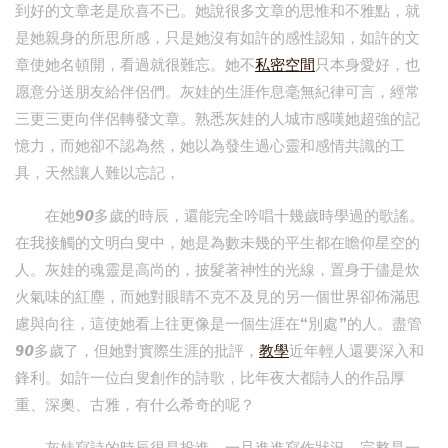
到好的文章老是欣喜不已。她說很多文章的思惟和不雅點，就
是她親身的所思所感，只是她沒有如許的感性認知，如許的文
章使她名頓開，看過就很難忘。她不
私密空間
只本身愛好，也
愿意分送朋友給伴侶們。灰娃的生涯作息毫無紀律可言，經常
三更三更向伴侶轉發文章。熟悉灰娃的人城市感嘆她超強的記
憶力，而她卻不認為然，她以為發生過心靈和感情共識的工
具，天然讓人難以忘記，
在她90多歲的時辰，還能完全吟唱十幾歲時學過的歌謠。
在我接觸的文明白叟中，她是為數未幾的平生都在瞻仰星空的
人。灰娃的魂靈是高尚的，披髮著神性的光線，置身于儘是炊
火氣味的紅塵，而她對眼睛不克不及見的另一個世界卻佈滿思
慮與向往，這使她看上往更像是一個生涯在“別處”的人。盡管
90多歲了，但她對實際生涯的批評，
教學
近年輕人還要深入和
鋒利。如許一位白叟創作的詩歌，比年夜大都詩人的作品厚
重、深奧、古雅，有什么希奇的呢？