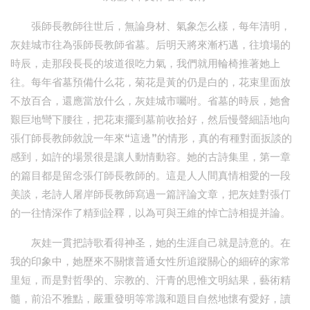
張師長教師往世后，無論身材、氣象怎么樣，每年清明，
灰娃城市往為張師長教師省墓。后明天將來漸朽邁，往墳場的
時辰，走那段長長的坡道很吃力氣，我們就用輪椅推著她上
往。每年省墓預備什么花，菊花是黃的仍是白的，花束里面放
不放百合，還應當放什么，灰娃城市囑咐。省墓的時辰，她會
艱巨地彎下腰往，把花束擺到墓前收拾好，然后慢聲細語地向
張仃師長教師敘說一年來“這邊”的情形，真的有種對面扳談的
感到，如許的場景很是讓人動情動容。她的古詩集里，第一章
的篇目都是留念張仃師長教師的。這是人人間真情相愛的一段
美談，老詩人屠岸師長教師寫過一篇評論文章，把灰娃對張仃
的一往情深作了精到詮釋，以為可與王維的悼亡詩相提并論。
灰娃一貫把詩歌看得神圣，她的生涯自己就是詩意的。在
我的印象中，她歷來不關懷普通女性所追蹤關心的細碎的家常
里短，而是對哲學的、宗教的、汗青的思惟文明結果，藝術精
髓，前沿不雅點，嚴重發明等常識和題目自然地懷有愛好，讀