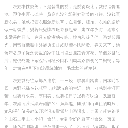
灰娃本性愛美，不是普通的愛，是愛得癡迷，愛得進骨進
魂。即使生涯拮據時，貧窮也沒能限制她對美的向往。沒錢買
新衣裳，她就把舊衣服創新改革，在開領、紐扣、衣袖的處所
做一點裝潢，變著法兒讓衣服都雅起來，走在年夜街上經常引
來愛慕的目光。在月光皎潔的夜晚，她會和孩子們一路燃起燭
光，用留聲機聽中外經典樂曲或朗讀本國詩歌。春天來了，她
會帶著孩子從永安里的家中往日壇公園踏青賞花。半個多世紀
后，她仍然能正確說出日壇公園和四周馬路兩側的白楊樹，每
年一定會在4月下旬流露綠油油、毛茸茸的新芽兒。
灰娃愛好往京郊八達嶺、十三陵、噴鼻山踏青，回城時采
回一束野花插在花瓶里，點綴清寂的生涯。她一向感到生涯再
苦，也要尋求美、享用美，也要把日子過得有味道。及至暮
年，灰娃照舊延續著如許的生涯興趣。剛搬到山里住的時辰，
她和張仃師長教師經常沿著彎彎的山路漫步，走累了就在路邊
的山石上坐上去小憩一會兒，看到愛好的野草也會采一束回
來，插放在陶罐里，野草漸漸干枯了，卻照舊那樣都雅，很多