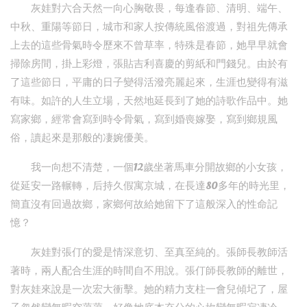
灰娃對六合天然一向心胸敬畏，每逢春節、清明、端午、
中秋、重陽等節日，城市和家人按傳統風俗渡過，對祖先傳承
上去的這些骨氣時令歷來不曾草率，特殊是春節，她早早就會
掃除房間，掛上彩燈，張貼吉利喜慶的剪紙和門錢兒。由於有
了這些節日，平庸的日子變得活潑亮麗起來，生涯也變得有滋
有味。如許的人生立場，天然地延長到了她的詩歌作品中。她
寫家鄉，經常會寫到時令骨氣，寫到婚喪嫁娶，寫到鄉規風
俗，讀起來是那般的凄婉優美。
我一向想不清楚，一個12歲坐著馬車分開故鄉的小女孩，
從延安一路輾轉，后持久假寓京城，在長達80多年的時光里，
簡直沒有回過故鄉，家鄉何故給她留下了這般深入的性命記
憶？
灰娃對張仃的愛是情深意切、至真至純的。張師長教師活
著時，兩人配合生涯的時間自不用說。張仃師長教師的離世，
對灰娃來說是一次宏大衝擊。她的精力支柱一會兒傾圮了，屋