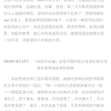
仍是不時呈現弊病。2017年秋天的一個深夜，照顧她的護工給
我打德律風，說她吐逆、頭暈、發熱，第二天天剛亮我就開車
往山上接她往病院。這時的灰娃曾經坐不起來了，昏昏地躺在
car 后座上。看著她薄弱消瘦的樣子，心里有一種想哭的感到。
此前我的心目中，灰娃是慈愛的祖母、愛崇的導師，給我以關
愛、批駁和教導，她心坎的強盛和淡定，總讓我疏忽她實在是
一位年老、消瘦還持久抑郁的白叟。
2024年4月27日，《灰娃詩全編》首發式暨詩歌分送朋友會在清
華年夜學美術學院舉辦
灰娃歷來把存亡題目看得通透，她微信推舉給我哲學羅素
的文章中有如許一段話：“每一小我的生涯都應當像河水一樣
——開端是渺小的，被限制在狹小的兩岸之間，然后熱鬧地沖
過巨石，滑下瀑布。垂垂地，河流變寬了，河岸擴大了，河水
流得更安穩了。最后，河水流進了陸地，不再有顯明的中斷和