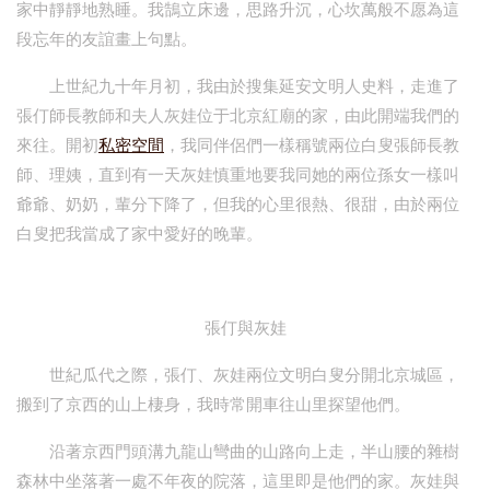
家中靜靜地熟睡。我鵠立床邊，思路升沉，心坎萬般不愿為這
段忘年的友誼畫上句點。
上世紀九十年月初，我由於搜集延安文明人史料，走進了
張仃師長教師和夫人灰娃位于北京紅廟的家，由此開端我們的
來往。開初
私密空間
，我同伴侶們一樣稱號兩位白叟張師長教
師、理姨，直到有一天灰娃慎重地要我同她的兩位孫女一樣叫
爺爺、奶奶，輩分下降了，但我的心里很熱、很甜，由於兩位
白叟把我當成了家中愛好的晚輩。
張仃與灰娃
世紀瓜代之際，張仃、灰娃兩位文明白叟分開北京城區，
搬到了京西的山上棲身，我時常開車往山里探望他們。
沿著京西門頭溝九龍山彎曲的山路向上走，半山腰的雜樹
森林中坐落著一處不年夜的院落，這里即是他們的家。灰娃與