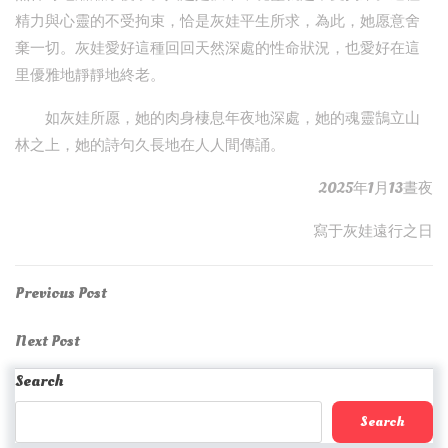
精力與心靈的不受拘束，恰是灰娃平生所求，為此，她愿意舍
棄一切。灰娃愛好這種回回天然深處的性命狀況，也愛好在這
里優雅地靜靜地終老。
如灰娃所愿，她的肉身棲息年夜地深處，她的魂靈鵠立山
林之上，她的詩句久長地在人人間傳誦。
2025年1月13晝夜
寫于灰娃遠行之日
Post
Previous
Previous Post
Post
navigation
Next
Next Post
Post
Search
Search