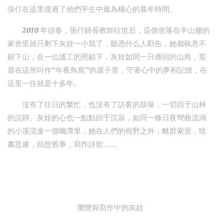
張仃在這里渡過了他們平生中最為稱心的暮年時間。
2010 年頭春，張仃師長教師往世后，這個坐落在半山腰的
家舍里就只剩下灰娃一小我了，聽憑什么人勸告，她都執意不
願下山，在一位護工的照顧下，灰娃如同一只倦回的山鳥，蜇
居在這所叫作“年夜鳥窩”的屋子里，守著心中的夢和記憶，在
這里一住就是十多年。
沒有了往日的繁忙，也沒有了訪客的鼓噪，一切回于山林
的沉靜。灰娃的心也一點點回于沉寂，如同一條日夜彎曲流淌
的小溪流進一個幽潭里，她在人們的視野之外，離群索居，唸
書思慮，回想舊事，寫作詩歌……
瀏覽與寫作中的灰娃