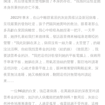
擱淺，而后便毫無苦楚地解脫了本身的存在。”我感到這恰是她
本身所秉持的存亡不雅。
2022年事末，在山中離群索居的灰娃異樣沾染新冠病毒，
呈現嚴重的發熱吐逆，孩子們賜與她實時的救治。眼看著那么
多高齡白叟因病離世，我心中暗暗為她捏著一把汗。一天早
晨，她掙扎著給我打來德律風，發話器里傳來極端衰老嘶啞的
聲響：“我此刻躺在床上，病得沒有一絲力量，太苦楚了，的確
沒法活啊。你給我找普希金的詩歌《給奶娘》《致凱恩》，我
要讀普希金的詩。”我把這些詩歌發到她的平板電腦上，保姆用
手舉著平板，她躺在床上，用氣若游絲的聲響，艱巨地吟讀著
這些詩歌，心緒才垂垂平復上去，眼神漸漸變得剛毅起來。深
夜里無法進睡，她又喚醒保姆，翻開這些詩無聲地吟讀起
來……
一位96歲的白叟，強忍著病痛，在萬籟俱寂的深夜里吟誦
普希金的詩歌，如許的人病魔能把她擊倒嗎？數周后，灰娃公
然神奇地漸漸康復了。人越是孤單，魂靈就越不受拘束。這種