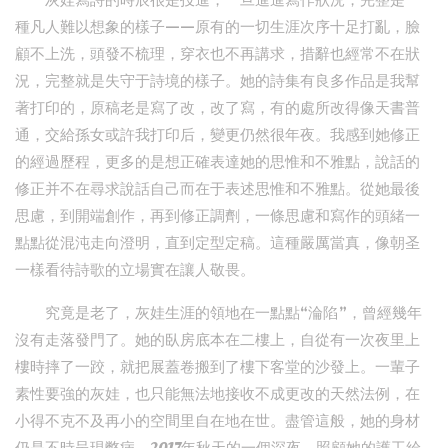
灰娃寫詩的時辰很是投進，一旦進進寫作狀況，完整是一
種凡人難以想象的樣子——原有的一切生涯次序十足打亂，臉
顧不上洗，頭發不梳理，穿衣也不再講求，措辭也經常不在狀
況，完整就是失守于詩境的樣子。她的詩集有良多作品是我幫
著打印的，原稿老是寫了改，改了寫，有的處所改得像天書普
通，交給孫女或許我打印后，變更仍然很年夜。我感到她修正
的經過歷程，更多的是想正確表達她的思惟和不雅點，說話的
修正并不在尋求說話自己而在于表述思惟和不雅點。從她最後
思慮，到開端創作，再到修正調劑，一條思慮和寫作的頭緒一
點點從混沌走向澄明，直到定型定稿。這種嚴厲當真，像朝圣
一樣看待詩歌的立場實在讓人敬畏。
究竟是老了，灰娃生涯的領地在一點點“淪陷”，曾經幾年
沒有走落發門了。她的臥房底本在二樓上，自從有一次夜里上
樓時摔了一跤，就把展蓋卷搬到了樓下客堂的沙發上。一輩子
素性要強的灰娃，也只能無法地接收不成更改的天然法例，在
小得不克不及再小的空間里自在地在世。盡管這般，她的身材