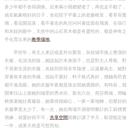
多少年都不舍得調換。后來兩小我都變老了，再也走不動了，
就在氣象晴好的日子，坐在院子平臺上的老藤椅里，看草長鶯
飛，看花開花落，看不著名的鳥兒叫叫著從面前飛過。在張仃
和灰娃的眼中，天然中的山石草木都是有靈性的，都是神奇之
手化育出來的
教學場地
。
早些年，有主人來訪或是外出聚首，灰娃城市換上整潔的
衣服，化淡淡的妝，她說如許本身面子，也是對主人尊敬。對
于居家生涯的衣服，灰娃則穿得非常隨便，以溫馨為主。她對
穿著有本身的準繩，假如不愛好，料子格式再好，價錢再昂貴
都不進高眼。她的衣服年夜都是孫女陪她選購的。有時辰，我
開車往山上接她到城里的秀水街、新光六合、燕莎商城，用輪
椅推著她往看服裝，她看得很細心，一家一家地轉，但愛好的
衣服畢竟太少了。有一次，她在商場不測發明夥計的工裝樸實
簡練，就愛好得不可，
共享空間
跟夥計講了半天，盼望能定做
一件，成果天然是可想而知。