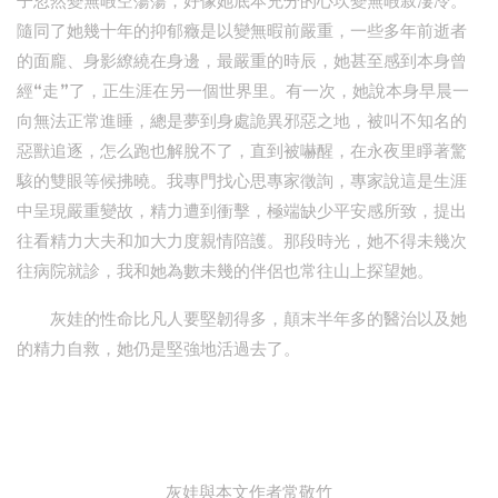
子忽然變無暇空蕩蕩，好像她底本充分的心坎變無暇寂凄冷。
隨同了她幾十年的抑郁癥是以變無暇前嚴重，一些多年前逝者
的面龐、身影繚繞在身邊，最嚴重的時辰，她甚至感到本身曾
經“走”了，正生涯在另一個世界里。有一次，她說本身早晨一
向無法正常進睡，總是夢到身處詭異邪惡之地，被叫不知名的
惡獸追逐，怎么跑也解脫不了，直到被嚇醒，在永夜里睜著驚
駭的雙眼等候拂曉。我專門找心思專家徵詢，專家說這是生涯
中呈現嚴重變故，精力遭到衝擊，極端缺少平安感所致，提出
往看精力大夫和加大力度親情陪護。那段時光，她不得未幾次
往病院就診，我和她為數未幾的伴侶也常往山上探望她。
灰娃的性命比凡人要堅韌得多，顛末半年多的醫治以及她
的精力自救，她仍是堅強地活過去了。
灰娃與本文作者常敬竹