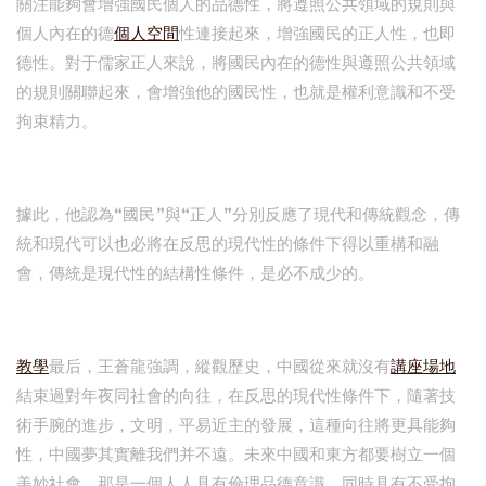
關注能夠會增強國民個人的品德性，將遵照公共領域的規則與
個人內在的德
個人空間
性連接起來，增強國民的正人性，也即
德性。對于儒家正人來說，將國民內在的德性與遵照公共領域
的規則關聯起來，會增強他的國民性，也就是權利意識和不受
拘束精力。
據此，他認為“國民”與“正人”分別反應了現代和傳統觀念，傳
統和現代可以也必將在反思的現代性的條件下得以重構和融
會，傳統是現代性的結構性條件，是必不成少的。
教學
最后，王蒼龍強調，縱觀歷史，中國從來就沒有
講座場地
結束過對年夜同社會的向往，在反思的現代性條件下，隨著技
術手腕的進步，文明，平易近主的發展，這種向往將更具能夠
性，中國夢其實離我們并不遠。未來中國和東方都要樹立一個
美妙社會，那是一個人人具有倫理品德意識，同時具有不受拘