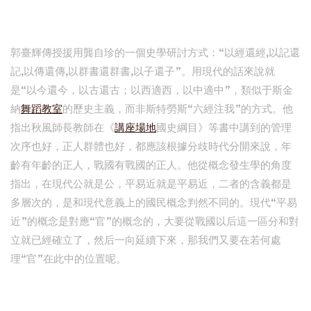
郭臺輝傳授援用龔自珍的一個史學研討方式：“以經還經,以記還
記,以傳還傳,以群書還群書,以子還子”。用現代的話來說就
是“以今還今，以古還古；以西適西，以中適中”，類似于斯金
納
舞蹈教室
的歷史主義，而非斯特勞斯“六經注我”的方式。他
指出秋風師長教師在《
講座場地
國史綱目》等書中講到的管理
次序也好，正人群體也好，都應該根據分歧時代分開來說，年
齡有年齡的正人，戰國有戰國的正人。他從概念發生學的角度
指出，在現代公就是公，平易近就是平易近，二者的含義都是
多層次的，是和現代意義上的國民概念判然不同的。現代“平易
近”的概念是對應“官”的概念的，大要從戰國以后這一區分和對
立就已經確立了，然后一向延續下來，那我們又要在若何處
理“官”在此中的位置呢。