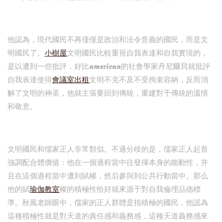
他認為，現代國民不再僅僅是政治和法令意義的國民，而是文
明國民了。
小樹屋
文明國民比較重視自我表達和自我實現的，
是以遭到一些批評，好比american的社會學家丹尼爾貝就批評
自我表達使得
會議室出租
文明不克不及不受拘束容納，反而消
解了文明的神圣，他就主張要回到傳統，重建對于傳統的溫情
和敬意。
文明國民和儒家正人非常類似。不過分歧的是，儒家正人起首
強調配合體價值：他在一個過程當中往發揮本身的能動性，并
且在這個過程當中遭到賦權，然后參與到公共行動當中。那么
他的賦
瑜伽教室
權的積極性恰好就來源于對自我倫理品德標
準。秋風老師眼中，儒家的正人群體是指積極的國民，他認為
這種積極性就是對天道的責任感和義務感，這種天道義務感來