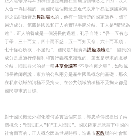
正人這修身為本的群體也是統攝在全國這個概念之下的，以天
人合一為目標的。而國民這個概念是近代以來平易近族國家興
起之后開始普及
舞蹈場地
的，他有一個清楚的國家邊界，國平
易近成分。第四是國民和正人的實現手腕分歧。正人是“積學為
途”，正人的養成是一個漫長的過程，孔子自述：“吾十五有志
于學，三十而立，四十而不惑，五十而知天命，六十而耳順，
七十從心所欲，不逾矩”。國民是“權責為
講座場地
途”，國民的
成分是通過行使權利和實行義務來體現的。第五是尋求的境界
分歧，國民尋求的是一種
共享會議室
“不受拘束之境”，如秋風
師長教師所說，東方的公私兩分是產生國民概念的基礎，那么
在私家領域的消極不受拘束、在公共領域的積極不受拘束都是
國民尋求的目標。
對于國民概念外鄉化若何落實這個問題，郭忠華傳授提出了兩
個概念：“國民正人”和“正人國民”。國民確定是就當下中國的
社會而言的，正人概念因為世易時移，進進市
家教
場的社會和