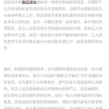
他認為中西
舞蹈場地
傳統有一個很年夜的區別就是，中國對于
公共領域和私家領域的區分不是截然的，治國平全國都是樹立
在修身齊家之上的，家這個明天看來很私家的領域在傳統中國
是具有公個性的。是以，中國社會是一個多層次、多中間的管
理體系，而正人就是管理次序建構和維系的主體。因為正人的
修齊治平之路，就是一個本身公個性不斷增強的過程。正人就
是貫穿于這些年夜鉅細小分歧的配合體之中，維系著體系和次
序。
據此，秋風師長教師認為，在中國國民應該從頭定義，在中國
國民是多層次的，梁任公所說的“國家之平易近”并不是國民的
所有的。但凡參與了公同事務的，都可以並且應該被稱之為國
民。而正人就是積極參與公同事務的那部門人，是積極國民。
好比梁任公說到鄉村里的宗祠，假如一個人積極地參與宗祠的
祭奠，那他就是宗族里的積極國民。傳統中國只參與宗族事務
的鄉平易近，相夫教子勤儉持家的婦女，這些都可以稱之為國