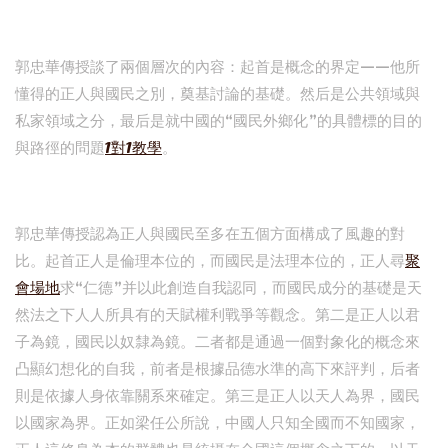
郭忠華傳授談了兩個層次的內容：起首是概念的界定——他所
懂得的正人與國民之別，奠基討論的基礎。然后是公共領域與
私家領域之分，最后是就中國的“國民外鄉化”的具體標的目的
與路徑的問題
1對1教學
。
郭忠華傳授認為正人與國民至多在五個方面構成了風趣的對
比。起首正人是倫理本位的，而國民是法理本位的，正人尋
聚
會場地
求“仁德”并以此創造自我認同，而國民成分的基礎是天
然法之下人人所具有的天賦權利戰爭等觀念。第二是正人以君
子為鏡，國民以奴隸為鏡。二者都是通過一個對象化的概念來
凸顯幻想化的自我，前者是根據品德水準的高下來評判，后者
則是依據人身依靠關系來確定。第三是正人以天人為界，國民
以國家為界。正如梁任公所說，中國人只知全國而不知國家，