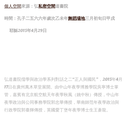
個人空間
來源：弘
私密空間
道書院
時間：孔子二五六六年歲次乙未年
舞蹈場地
三月初旬日甲戌
耶穌2015年4月29日
弘道書院儒學與政治學系列對話之二“正人與國民”，2015年4月
17日在廣州萬木草堂展開。由中山年夜學博雅學院吳寧博士掌
管，嘉賓有北京航空航天年夜學秋風（姚中秋）傳授，中山年
夜學政治與公同事務學院郭忠華傳授，華南師范年夜學政治與
行政學院郭臺輝傳授，英國愛丁堡年夜學博士生王蒼龍。