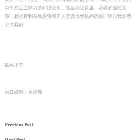
束平易近主精力的和諧社會。在這種社會里，基礎的國民意
識，就是權利義務意識和正人意識也就是品德倫理與自我修養
都將具備。
聽眾提問
責任編輯：葛燦燦
Post
Previous
Previous Post
Post
navigation
Next
Next Post