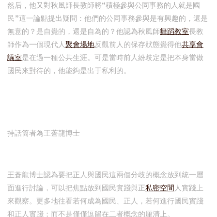
然后，他又對秋風師長教師將“積極參與公同事務的人就是國
民”這一論點提出疑問：他們的公同事務參與是有興趣的，還是
無意的？是自覺的，還是自為的？他認為秋風師
舞蹈教室
長教
師作為一個現代人
聚會場地
反觀前人的保存狀態覺得他
共享會
議室
是在過一種公共生涯。可是當時前人紛歧定是把本身當做
國民來對待的，他能夠是出于私利的。
持話筒者為王蒼龍博士
王蒼龍博士認為要把正人與國民這兩個分歧的概念放到統一層
面進行討論，可以把焦點放到國民實踐與正
私密空間
人實踐上
來觀察。更多地往看若何成為國民、正人，若何進行國民實踐
和正人實踐；而不是僅僅逗留在二者概念的厘清上。