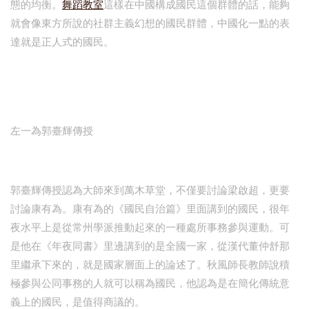
態的均衡。
舞蹈教室
這樣在中國構成國民這個群體的話，能夠
就會像東方所說的社群主義幻想的國民群體，中國化一點的表
達就是正人式的國民。
左一為郭臺輝傳授
郭臺輝傳授認為大師來到萬木草堂，不僅要討論梁啟超，更要
討論康有為。康有為的《國民自治篇》里面講到的國民，很年
夜水平上是從常州學派推動起來的一種處所事務參與運動。可
是他在《年夜同書》里邊講到的是全國一家，從漢代董仲舒那
里繼承下來的，就是國家層面上的論述了。秋風師長教師說積
極參與公同事務的人就可以稱為國民，他認為是在簡化傳統意
義上的國民，是值得商議的。