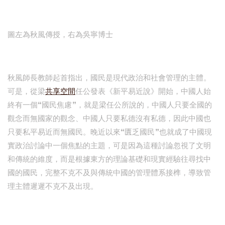
圖左為秋風傳授，右為吳寧博士
秋風師長教師起首指出，國民是現代政治和社會管理的主體。
可是，從梁
共享空間
任公發表《新平易近說》開始，中國人始
終有一個“國民焦慮”，就是梁任公所說的，中國人只要全國的
觀念而無國家的觀念、中國人只要私德沒有私德，因此中國也
只要私平易近而無國民。晚近以來“匱乏國民”也就成了中國現
實政治討論中一個焦點的主題，可是因為這種討論忽視了文明
和傳統的維度，而是根據東方的理論基礎和現實經驗往尋找中
國的國民，完整不克不及與傳統中國的管理體系接榫，導致管
理主體遲遲不克不及出現。