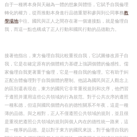
自于一種將本身與天融為一體的想象與體悟，它賦予自我倫理
轉化的權力，從而推動本身進行品德重塑和參與到公同事務
教
學場地
中往。國民與正人之間存在著一個連接點，就是倫理自
我，而這一點也構成了正人行動和國民行動的品德動力。
接著他指出，東方倫理自我比較重視自我，它試圖修改原子自
我，它是在確定原有的個體精力基礎上強調個體的倫感性。儒
家倫理自我更著重于倫理，它是一種自我的倫理。它有助于糾
正配合體倫理對于自我個體的壓制。他認為國民與正人觀念上
的區別還表現在，東方的國民它非常重視規則和次序，他們習
于遵照并運用這些公共領域的行為規范。對于公共次序的遵照
一種私德，但這與國民個體內在的德性關系不年夜，這是一種
薄的品德。與之相對，正人不僅遵照公共領域的規則，並且很
是重視把遵照公共領域的規則與個人內在的德性統一路來，這
是一種厚的品德。是以對于東方的國民來說，對于倫理自我的