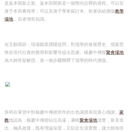
是返本開新之新。返本與開新是一個雙向詮釋的過程。可以安
身于本而審視學；可以安身于學來探討本。前者供給價值
教學
場地
，后者增長知識。
在互動環節，現場聽眾踴躍提問，對儒學的發展歷史、儒家思
惟在現代社會的應用和影響等提出思慮。楊慶中傳授
聚會場地
為大師答疑解惑，進一個步驟闡釋了儒學的時代價值。
吳明在掌管中對楊慶中傳授所作的出色講授表現衷心感謝。
家
教
他認為，楊慶中傳授站位高遠，邏輯
聚會場地
清楚，新見迭
出，極具啟發，既有理論深度，又貼近生涯實際，讓大師加倍