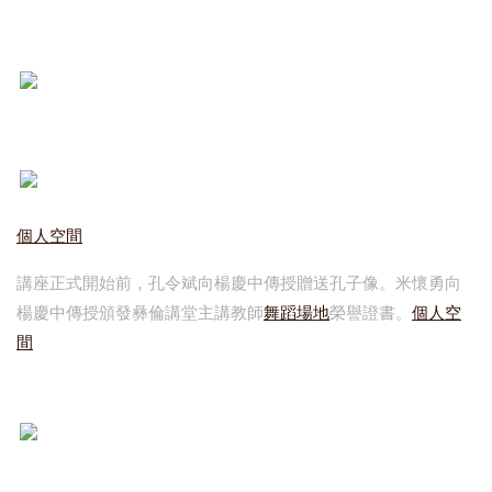
個人空間
講座正式開始前，孔令斌向楊慶中傳授贈送孔子像。米懷勇向
楊慶中傳授頒發彝倫講堂主講教師
舞蹈場地
榮譽證書。
個人空
間