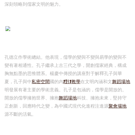
深刻領略到儒家文明的魅力。
孔德立作學術總結。他表現，儒學的變與不變與易學的變與不
變有著相通性。孔子繼承上古三代之學，開創儒家經典，構成
胸無點墨的思惟體系。楊慶中傳授的講座對于解釋孔子與華
夏，孔子與中
私密空間
國的內
1對1教學
在文明內涵和文
舞蹈場地
明發展有著主要的學術意義。孔子是包涵的，儒學是開放的。
開放的儒學擁抱世界、擁抱
舞蹈場地
科技、擁抱未來，堅持守
正創新，回應時代之變，為中國式現代化進程注進源
聚會場地
源不斷的活氣。