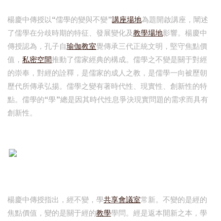
楊慶中傳授以“儒學的變與不變”
講座場地
為題開啟講座，闡述
了儒學在分歧時期的特征、發展變化及
教學場地
影響。楊慶中
傳授認為，孔子自
瑜伽教室
覺傳承三代正統文明，堅守焦點價
值，
私密空間
推動了儒家經典的構成。儒學之不變是關于對經
的崇奉，對經的詮釋，是儒家的成人之教，是儒學一向被歷朝
歷代所傳承弘揚。儒學之變有著時代性、現實性、創新性的特
點。儒學的“學”總是因其時代性息爭決現實問題的需求而具有
創新性。
楊慶中傳授指出，經不變，學
共享會議室
常新。不變的是經的
焦點價值，變的是關于經的
教學
學問。經是返本開新之本，學