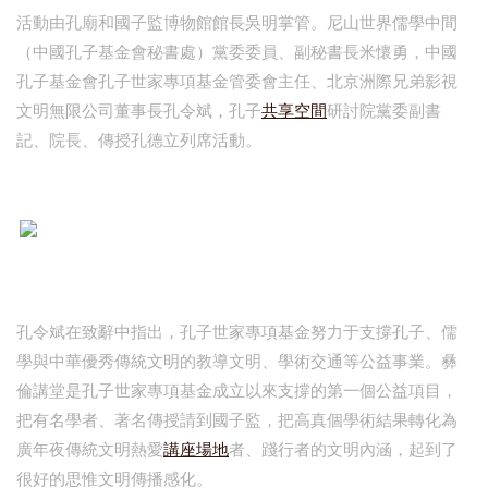
活動由孔廟和國子監博物館館長吳明掌管。尼山世界儒學中間
（中國孔子基金會秘書處）黨委委員、副秘書長米懷勇，中國
孔子基金會孔子世家專項基金管委會主任、北京洲際兄弟影視
文明無限公司董事長孔令斌，孔子
共享空間
研討院黨委副書
記、院長、傳授孔德立列席活動。
孔令斌在致辭中指出，孔子世家專項基金努力于支撐孔子、儒
學與中華優秀傳統文明的教導文明、學術交通等公益事業。彝
倫講堂是孔子世家專項基金成立以來支撐的第一個公益項目，
把有名學者、著名傳授請到國子監，把高真個學術結果轉化為
廣年夜傳統文明熱愛
講座場地
者、踐行者的文明內涵，起到了
很好的思惟文明傳播感化。