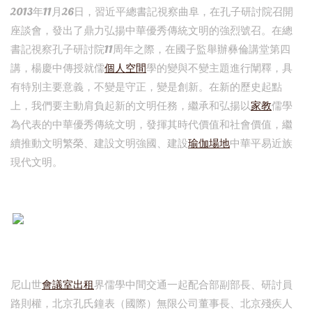
2013年11月26日，習近平總書記視察曲阜，在孔子研討院召開
座談會，發出了鼎力弘揚中華優秀傳統文明的強烈號召。在總
書記視察孔子研討院11周年之際，在國子監舉辦彝倫講堂第四
講，楊慶中傳授就儒
個人空間
學的變與不變主題進行闡釋，具
有特別主要意義，不變是守正，變是創新。在新的歷史起點
上，我們要主動肩負起新的文明任務，繼承和弘揚以
家教
儒學
為代表的中華優秀傳統文明，發揮其時代價值和社會價值，繼
續推動文明繁榮、建設文明強國、建設
瑜伽場地
中華平易近族
現代文明。
尼山世
會議室出租
界儒學中間交通一起配合部副部長、研討員
路則權，北京孔氏鐘表（國際）無限公司董事長、北京殘疾人