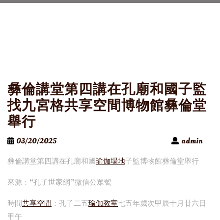
彝倫講堂第四講在孔廟和國子監
找九宮格共享空間博物館彝倫堂
舉行
03/20/2025
admin
彝倫講堂第四講在孔廟和國
瑜伽場地
子監博物館彝倫堂舉行
來源：“孔子世家網”微信公眾號
時間
共享空間
：孔子二五
瑜伽教室
七五年歲次甲辰十月廿六日
甲午