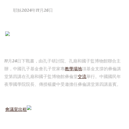
耶穌2024年11月26日
11月24日下戰書，由孔子研討院、孔廟和國子監博物館聯合主
辦，中國孔子基金會孔子世家專
教學場地
項基金支撐的彝倫講
堂第四講在孔廟和國子監博物館彝倫堂
交流
舉行。中國國民年
夜學國學院院長、傳授楊慶中受邀擔任彝倫講堂第四講嘉賓。
會議室出租