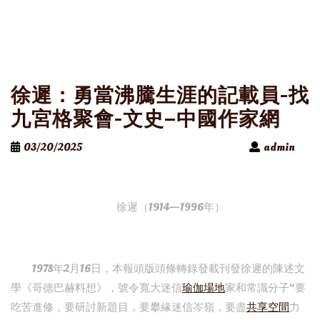
徐遲：勇當沸騰生涯的記載員-找
九宮格聚會-文史–中國作家網
03/20/2025
admin
徐遲（1914—1996年）
1978年2月16日，本報頭版頭條轉錄發載刊發徐遲的陳述文
學《哥德巴赫料想》，號令寬大迷信
瑜伽場地
家和常識分子“要
吃苦進修，要研討新題目，要攀緣迷信岑嶺，要盡
共享空間
力