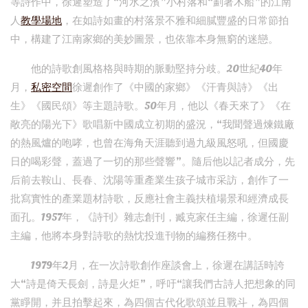
等詩作中，徐遲塑造了“河水之濱”小村落和“劃著木船”的江南
人
教學場地
，在如詩如畫的村落景不雅和細膩豐盛的日常節拍
中，構建了江南家鄉的美妙圖景，也依靠本身無窮的迷戀。
他的詩歌創風格格與時期的脈動堅持分歧。20世紀40年
月，
私密空間
徐遲創作了《中國的家鄉》《汗青與詩》《出
生》《國民頌》等主題詩歌。50年月，他以《春天來了》《在
敞亮的陽光下》歌唱新中國成立初期的盛況，“我聞聲過煉鐵廠
的熱風爐的咆哮，也曾在海角天涯聽到過九級風怒吼，但國慶
日的喝彩聲，蓋過了一切的那些聲響”。隨后他以記者成分，先
后前去鞍山、長春、沈陽等重產業生孩子城市采訪，創作了一
批寫實性的產業題材詩歌，反應社會主義扶植場景和經濟成長
面孔。1957年，《詩刊》雜志創刊，臧克家任主編，徐遲任副
主編，他將本身對詩歌的熱忱投進刊物的編務任務中。
1979年2月，在一次詩歌創作座談會上，徐遲在講話時誇
大“詩是倚天長劍，詩是火炬”，呼吁“讓我們古詩人把想象的同
黨睜開，并且拍擊起來，為四個古代化歌頌並且戰斗，為四個