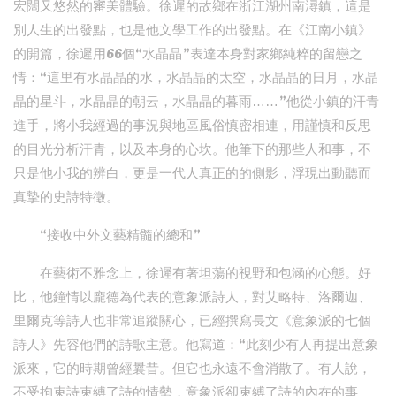
宏闊又悠然的審美體驗。徐遲的故鄉在浙江湖州南潯鎮，這是
別人生的出發點，也是他文學工作的出發點。在《江南小鎮》
的開篇，徐遲用66個“水晶晶”表達本身對家鄉純粹的留戀之
情：“這里有水晶晶的水，水晶晶的太空，水晶晶的日月，水晶
晶的星斗，水晶晶的朝云，水晶晶的暮雨……”他從小鎮的汗青
進手，將小我經過的事況與地區風俗慎密相連，用謹慎和反思
的目光分析汗青，以及本身的心坎。他筆下的那些人和事，不
只是他小我的辨白，更是一代人真正的的側影，浮現出動聽而
真摯的史詩特徵。
“接收中外文藝精髓的總和”
在藝術不雅念上，徐遲有著坦蕩的視野和包涵的心態。好
比，他鐘情以龐德為代表的意象派詩人，對艾略特、洛爾迦、
里爾克等詩人也非常追蹤關心，已經撰寫長文《意象派的七個
詩人》先容他們的詩歌主意。他寫道：“此刻少有人再提出意象
派來，它的時期曾經曩昔。但它也永遠不會消散了。有人說，
不受拘束詩束縛了詩的情勢，意象派卻束縛了詩的內在的事