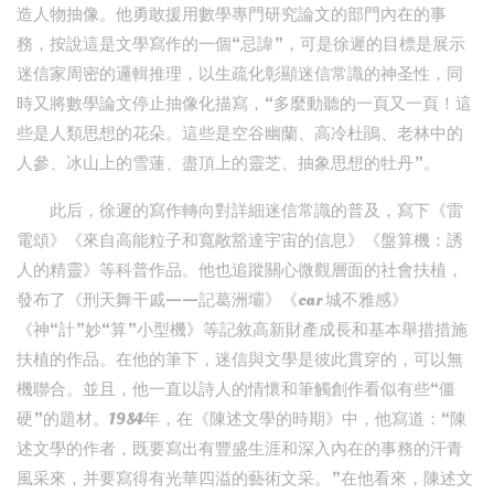
造人物抽像。他勇敢援用數學專門研究論文的部門內在的事
務，按說這是文學寫作的一個“忌諱”，可是徐遲的目標是展示
迷信家周密的邏輯推理，以生疏化彰顯迷信常識的神圣性，同
時又將數學論文停止抽像化描寫，“多麼動聽的一頁又一頁！這
些是人類思想的花朵。這些是空谷幽蘭、高冷杜鵑、老林中的
人參、冰山上的雪蓮、盡頂上的靈芝、抽象思想的牡丹”。
此后，徐遲的寫作轉向對詳細迷信常識的普及，寫下《雷
電頌》《來自高能粒子和寬敞豁達宇宙的信息》《盤算機：誘
人的精靈》等科普作品。他也追蹤關心微觀層面的社會扶植，
發布了《刑天舞干戚——記葛洲壩》《car 城不雅感》
《神“計”妙“算”小型機》等記敘高新財產成長和基本舉措措施
扶植的作品。在他的筆下，迷信與文學是彼此貫穿的，可以無
機聯合。並且，他一直以詩人的情懷和筆觸創作看似有些“僵
硬”的題材。1984年，在《陳述文學的時期》中，他寫道：“陳
述文學的作者，既要寫出有豐盛生涯和深入內在的事務的汗青
風采來，并要寫得有光華四溢的藝術文采。”在他看來，陳述文