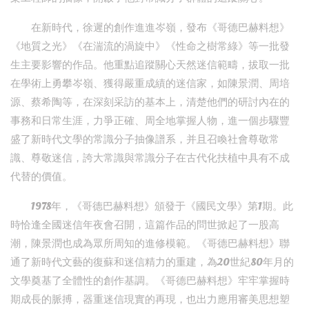
在新時代，徐遲的創作進進岑嶺，發布《哥德巴赫料想》
《地質之光》《在湍流的渦旋中》《性命之樹常綠》等一批發
生主要影響的作品。他重點追蹤關心天然迷信範疇，拔取一批
在學術上勇攀岑嶺、獲得嚴重成績的迷信家，如陳景潤、周培
源、蔡希陶等，在深刻采訪的基本上，清楚他們的研討內在的
事務和日常生涯，力爭正確、周全地掌握人物，進一個步驟豐
盛了新時代文學的常識分子抽像譜系，并且召喚社會尊敬常
識、尊敬迷信，誇大常識與常識分子在古代化扶植中具有不成
代替的價值。
1978年，《哥德巴赫料想》頒發于《國民文學》第1期。此
時恰逢全國迷信年夜會召開，這篇作品的問世掀起了一股高
潮，陳景潤也成為眾所周知的進修模範。《哥德巴赫料想》聯
通了新時代文藝的復蘇和迷信精力的重建，為20世紀80年月的
文學奠基了全體性的創作基調。《哥德巴赫料想》牢牢掌握時
期成長的脈搏，器重迷信現實的再現，也出力應用審美思想塑