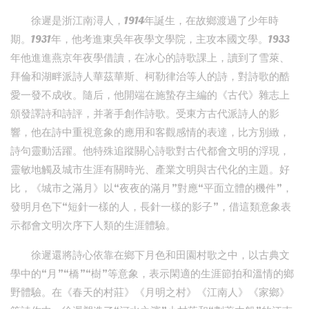
徐遲是浙江南潯人，1914年誕生，在故鄉渡過了少年時
期。1931年，他考進東吳年夜學文學院，主攻本國文學。1933
年他進進燕京年夜學借讀，在冰心的詩歌課上，讀到了雪萊、
拜倫和湖畔派詩人華茲華斯、柯勒律治等人的詩，對詩歌的酷
愛一發不成收。隨后，他開端在施蟄存主編的《古代》雜志上
頒發譯詩和詩評，并著手創作詩歌。受東方古代派詩人的影
響，他在詩中重視意象的應用和客觀感情的表達，比方別緻，
詩句靈動活躍。他特殊追蹤關心詩歌對古代都會文明的浮現，
靈敏地觸及城市生涯有關時光、產業文明與古代化的主題。好
比，《城市之滿月》以“夜夜的滿月”對應“平面立體的機件”，
發明月色下“短針一樣的人，長針一樣的影子”，借這類意象表
示都會文明次序下人類的生涯體驗。
徐遲還將詩心依靠在鄉下月色和田園村歌之中，以古典文
學中的“月”“橋”“樹”等意象，表示閑適的生涯節拍和溫情的鄉
野體驗。在《春天的村莊》《月明之村》《江南人》《家鄉》