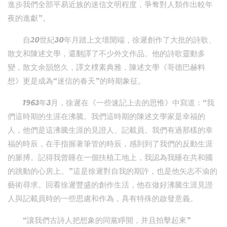
進步我們全部平易近族的迷信文明程度，爭奪對人類作出較年
夜的進獻”。
自20世紀30年月踏上文壇開端，徐遲創作了大批的詩歌、
散文和陳述文學，還翻譯了不少外文作品。他的詩歌靈動多
變，散文余韻悠久，譯文樸素典雅，陳述文學《哥德巴赫料
想》更是成為“迷信的春天”的時期象征。
1963年3月，徐遲在《一些速記上去的思惟》中寫道：“我
們這時期的生涯在沸騰。我們這時期的陳述文學家是幸福的
人，他們是這沸騰生涯的見證人、記載員。我們有過那樣的幸
福的時辰，在手指握著筆管的時辰，感到到了我們的反動生涯
的脈搏。記得我曾睡在一個扶植工地上，我認為我睡在共和國
的跳動的心房上。”這是徐遲對自我的期許，也是他矢志不渝的
藝術尋求。回看徐遲豐盛的創作生活，他在做好沸騰生涯見證
人與記載員時的一些思慮和作為，具有特殊的啟發意義。
“讓我們古詩人把想象的同黨睜開，并且拍擊起來”