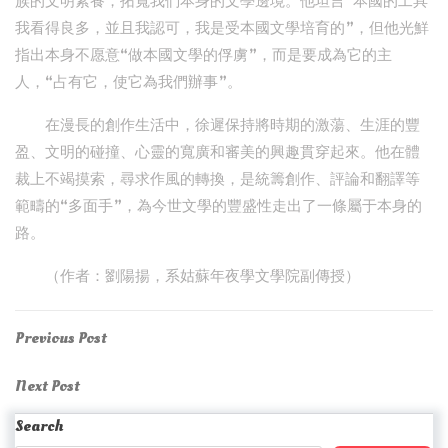
族的文明素養，拓寬我們本身的文學邊境。他坦言“本國的工具
我看得良多，並且我認可，我是受本國文學培育的”，但他光鮮
指出本身不愿意“做本國文學的俘虜”，而是要成為它的主
人，“占有它，使它為我們辦事”。
在漫長的創作生活中，徐遲保持將時期的激蕩、生涯的豐
盈、文明的碰撞、心靈的寬廣和審美的興趣貫穿起來。他在體
裁上不竭摸索，尋求作風的轉換，是統籌創作、評論和翻譯等
範疇的“多面手”，為今世文學的豐盛性走出了一條屬于本身的
路。
（作者：劉陽揚，系姑蘇年夜學文學院副傳授）
Post
Previous
Previous Post
Post
navigation
Next
Next Post
Post
Search