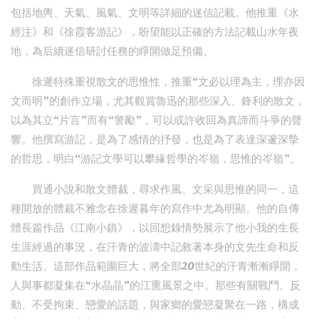
包括地輿、天氣、風氣、文明等詳細的迷信記載。他推重《水
經注》和《徐霞客游記》，盼望能以正確的方法記載山水年夜
地，為后續迷信研討任務的睜開做足預備。
徐遲特殊重視散文的思惟性，推重“文必以理為主，理亦因
文而明”的創作立場，尤其觀賞魯迅的那些深入、鋒利的散文，
以為其立“片言”而有“警勵”，可以或許收回為真諦而斗爭的聲
響。他撰寫游記，是為了感情的抒發，也是為了表達深邃深摯
的哲思，明白“游記文學可以攀緣哲學的岑嶺，思惟的岑嶺”。
買通小說和散文體裁，尋求作風、文采與思惟的同一，這
種開放的體裁不雅念在徐遲暮年的寫作中尤為明顯。他的自傳
體長篇作品《江南小鎮》，以回想錄情勢展示了他小我的生長
生涯經過的事況，在汗青的波濤中記敘著本身的文先生命和反
動生活。這部作品範圍巨大，將全部20世紀的汗青漸漸睜開，
人與事都凝集在“水晶晶”的江熏風景之中。那些有關戰鬥、反
動、不受拘束、戀愛的話題，與家鄉的愛戀凝聚在一路，構成