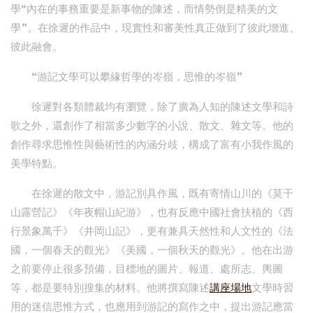
學“內在的事務重要是新事物的陳述，而情勢倒是精美的文
學”。在徐遲的作品中，現實性和審美性真正做到了彼此增進、
彼此融會。
“游記文學可以攀緣哲學的岑嶺，思惟的岑嶺”
徐遲對各類體裁均有瀏覽，除了廣為人知的陳述文學和詩
歌之外，還創作了相當多少數字的小說、散文、雜文等。他的
創作尋求思惟性與藝術性的內涵分歧，構成了富有小我作風的
美學特點。
在徐遲的散文中，游記別具作風，既有寄情山川的《莫干
山露營記》《年夜帽山紀游》，也有反應中國社會扶植的《西
行景象萬千》《井岡山記》，更有兼具天然性和人文性的《法
國，一個春天的觀光》《美國，一個秋天的觀光》。他在出游
之前要停止很多預備，目標地的圖片、報道、處所志、輿圖
等，都是要特別搜集的材料。他將撰寫陳述
講座場地
文學時習
用的迷信思惟方式，也應用到游記的寫作之中，提出游記應當