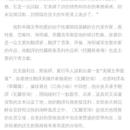
務。它是一次試驗，它束縛了詩的情勢和內在的事務兩者。顛
末這個活動，詩開端在浩大的年夜道上進步了。”
他對本國文學的愛好始于唸書階段接觸的古代派作家，惠
特曼、艾略特、海明威、里爾克等都是他的研討對象。徐遲仍
是一位主要的翻譯家，翻譯了雪萊、拜倫、海明威等浩繁作家
的作品，他翻譯的托爾斯泰系列作品和《托爾斯泰傳》也是主
要的汗青文獻。
抗克服利后，鄭振鐸、夏衍等人謀劃出書一套“美國文學叢
書”，徐遲擔任翻譯美國作家梭羅的《瓦爾登湖》，在那時譯為
《華爾騰》。據徐遲在《江南小鎮》中回想，他在炎天著手翻
譯《瓦爾登湖》，開端碰到了一點艱苦。后來，逼真而又深邃
深摯的文本沾染了他，他的翻譯任務愈發流利，全部炎天都沉
醉在安靜而涼快的湖畔風景之中。《瓦爾登湖》提倡天然樸實
的生涯立場，在美好的景致描述中包含著豐盛的哲學內在，這
與徐遲的詩文創風格格有著高度的分歧性。