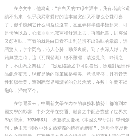
在序文中，他寫道：“在白天的忙碌生涯中，我有時讀它還
讀不出來，似乎我異常愛好的這本書突然又不那么心愛可喜
了，似乎感到它什么利益也沒有，甚至弄得半信半疑起來。可
是傍晚以后，心境垂垂地寂寞和舒適上去，再讀此書，則突然
又頗有味，而看的就是白日看不出利益辨不出滋味的章節，語
語驚人，字字閃光，沁人心肺，動我衷腸。到了夜深人靜，萬
籟無聲之時，這《瓦爾登湖》絕不艱澀，清澄見底，吟誦之
下，不由為之嚮往了。”從這段論述中可以看出，徐遲對這部作
品飽含密意，現實是他的譯筆風格精美、意境豐盛，具有音樂
性和韻律美，遭到翻譯界和讀者的分歧承認，在數十年間不竭
翻印，滯銷至今。
在徐遲看來，中國新文學在內在的事務和情勢上都遭到本
國文學的影響，中外文學在交通、融會之中配合豐盛了世界文
學的寶庫。1978年5月，徐遲撰文慶祝《本國文學研討》季刊創
刊，他主意“接收中外文藝精髓的所有的總和”，進步全平易近