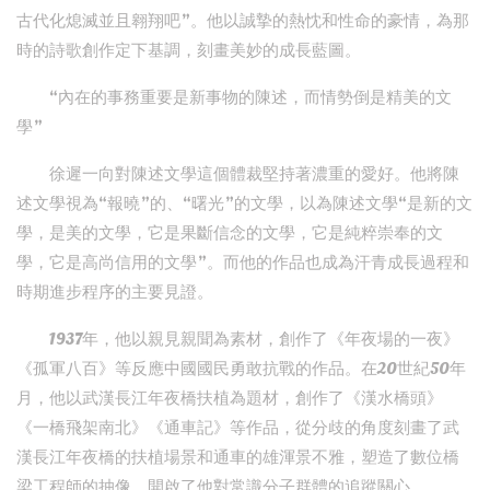
古代化熄滅並且翱翔吧”。他以誠摯的熱忱和性命的豪情，為那
時的詩歌創作定下基調，刻畫美妙的成長藍圖。
“內在的事務重要是新事物的陳述，而情勢倒是精美的文
學”
徐遲一向對陳述文學這個體裁堅持著濃重的愛好。他將陳
述文學視為“報曉”的、“曙光”的文學，以為陳述文學“是新的文
學，是美的文學，它是果斷信念的文學，它是純粹崇奉的文
學，它是高尚信用的文學”。而他的作品也成為汗青成長過程和
時期進步程序的主要見證。
1937年，他以親見親聞為素材，創作了《年夜場的一夜》
《孤軍八百》等反應中國國民勇敢抗戰的作品。在20世紀50年
月，他以武漢長江年夜橋扶植為題材，創作了《漢水橋頭》
《一橋飛架南北》《通車記》等作品，從分歧的角度刻畫了武
漢長江年夜橋的扶植場景和通車的雄渾景不雅，塑造了數位橋
梁工程師的抽像，開啟了他對常識分子群體的追蹤關心。