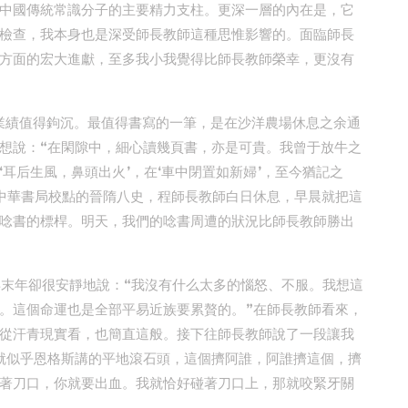
中國傳統常識分子的主要精力支柱。更深一層的內在是，它
檢查，我本身也是深受師長教師這種思惟影響的。面臨師長
方面的宏大進獻，至多我小我覺得比師長教師榮幸，更沒有
業績值得鉤沉。最值得書寫的一筆，是在沙洋農場休息之余通
想說：“在閑隙中，細心讀幾頁書，亦是可貴。我曾于放牛之
耳后生風，鼻頭出火’，在‘車中閉置如新婦’，至今猶記之
中華書局校點的晉隋八史，程師長教師白日休息，早晨就把這
唸書的標桿。明天，我們的唸書周遭的狀況比師長教師勝出
年末年卻很安靜地說：“我沒有什么太多的惱怒、不服。我想這
。這個命運也是全部平易近族要累贅的。”在師長教師看來，
從汗青現實看，也簡直這般。接下往師長教師說了一段讓我
就似乎恩格斯講的平地滾石頭，這個擠阿誰，阿誰擠這個，擠
著刀口，你就要出血。我就恰好碰著刀口上，那就咬緊牙關