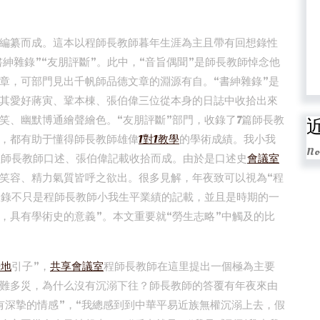
編纂而成。這本以程師長教師暮年生涯為主且帶有回想錄性
書紳雜錄”“友朋評斷”。此中，“音旨偶聞”是師長教師悼念他
章，可部門見出千帆師品德文章的淵源有自。“書紳雜錄”是
其愛好蔣寅、鞏本棟、張伯偉三位從本身的日誌中收拾出來
笑、幽默博通繪聲繪色。“友朋評斷”部門，收錄了7篇師長教
，都有助于懂得師長教師雄偉
1對1教學
的學術成績。我小我
No
程師長教師口述、張伯偉記載收拾而成。由於是口述史
會議室
笑容、精力氣質皆呼之欲出。很多見解，年夜致可以視為“程
想錄不只是程師長教師小我生平業績的記載，並且是時期的一
，具有學術史的意義”。本文重要就“勞生志略”中觸及的比
場地
引子”，
共享會議室
程師長教師在這里提出一個極為主要
難多災，為什么沒有沉溺下往？師長教師的答覆有年夜來由
有深摯的情感”，“我總感到到中華平易近族無權沉溺上去，假