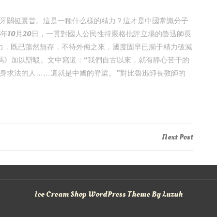
牙關挺曩昔。這是一種什么樣的精力？這才是中國常識分子
4年10月20日，一貫對國人公民性持嚴格批評立場的魯迅師長
力，既已蕩然無存，不待外侮之來，國度固早已瀕于精力破滅
嗎》加以辯駁。文中寫道：“我們自古以來，就有靜心苦干的
身求法的人……這就是中國的脊梁。”對比魯迅師長教師的
Next
Next Post
Post
Ice Cream Shop WordPress Theme By Luzuk