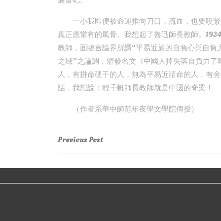
曩昔吧。”
一小我即便被命運推向刀口，流血，也要咬緊
真正應當有的風骨。我想起了魯迅師長教師。193
教師，面臨言論界所謂“平易近族的自負心與自負
之域”之論調，頒發名文《中國人掉失落自負力了
人，有拼命硬干的人，無為平易近請命的人，有舍
話，我想說：程千帆師長教師就是中國的脊梁！
（作者系華中師范年夜學文學院傳授）
Post
Previous
Previous Post
Post
navigation