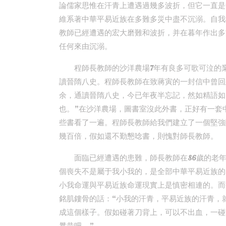
論儒家思惟在汗青上遭遇過幾多波折，但它一直是
維系著中華平易近族在多難多災中盡不沉溺。自我
教師已經遭遇的宏大磨難和波折，并在暮年作出多
任何來由沉溺。
程師長教師的沙洋農場7年有良多可歌可泣的
讀晉隋八史。程師長教師在致蔣寅的一封信中曾回
余，通讀晉隋八史，今已年夜半忘記，然如精語如‘
也。”在沙洋農場，圖書室沒此外書，正好有一套
些書看了一遍。程師長教師給我們建立了一個堅強
幾百倍，假如還不勤懇唸書，則愧對師長教師。
面臨已經遭遇的患難，師長教師在86歲的老
個喪失不是屬于我小我的，是全部中華平易近族的
小我命運與平易近族命運現實上是慎密相連的。而
銘肌鏤骨的話：“小我的汗青，平易近族的汗青，
成這個樣子。假如碰著刀背上，可以不出血，一碰