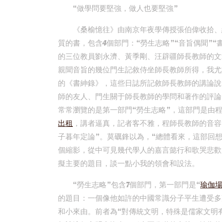
“做學問要堅強，做人也要堅強”
《桑榆憶往》由南京年夜學傳授張伯偉收拾、
質的書，包含4個部門：“勞生志略”“音旨偶聞”“
的三位教員劉永濟、黃季剛、汪辟疆師長教師的文
親聞音旨的幾位門生記敘侍坐師長教師所得，我尤
的《書紳錄》，這些日誌所記敘師長教師的講論說
師的友人、門生關于師長教師的學問和著作的評論
常常瀏覽的是第一部門“勞生志略”，這部門是由
出租
，講者逼真，記者客不雅，程師長教師的音容
子暮年定論”。莫礪鋒以為，“總體看來，這部回
個縮影，從中可見幾代學人的嘉言懿行和歌哭悲歡
擬主要的題目，談一點小我的領會和設法。
“勞生志略”包含7個部門，第一部門是“
瑜伽
的題目：一個像他如許的中國常識分子平生遭受多
和小來由。前者為“對傳統文明，特殊是儒家文明