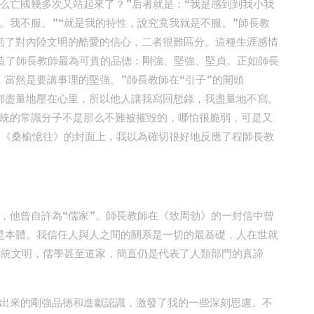
么亡國幾多次又站起來了？”后者就是：“我是感到到我小我
。我不服。”“就是我的特性，說究竟我就是不服。”師長教
括了對內陸文明的酷愛的信心，二者很難區分。這種生涯感情
造了師長教師最為可貴的品德：剛強、堅強、堅貞。正如師長
，當然是要講事理的堅強。”師長教師在“引子”的開頭
都盡量地壓在心里，所以他人讓我寫回想錄，我盡量地不寫。
統的常識分子不是那么不難被摧毀的，哪怕很脆弱，可是又
年版《桑榆憶往》的封面上，我以為確切很好地反應了程師長教
，他曾自許為“儒家”。師長教師在《致周勃》的一封信中曾
是本體。我信任人與人之間的關系是一切的最基礎，人在世就
傳統文明，儒學甚至道家，簡直仍是代表了人類部門的真諦
出來的剛強品德和進獻認識，激發了我的一些深刻思慮。不