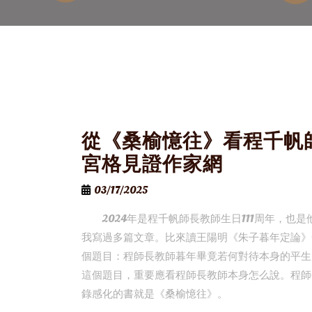
從《桑榆憶往》看程千帆
宮格見證作家網
03/17/2025
2024年是程千帆師長教師生日111周年，
我寫過多篇文章。比來讀王陽明《朱子暮年定論》
個題目：程師長教師暮年畢竟若何對待本身的平生
這個題目，重要應看程師長教師本身怎么說。程師
錄感化的書就是《桑榆憶往》。