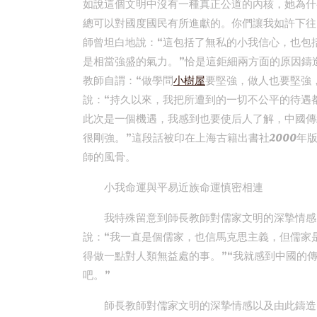
如說這個文明中沒有一種真正公道的內核，她為什
總可以對國度國民有所進獻的。你們讓我如許下往
師曾坦白地說：“這包括了無私的小我信心，也包
是相當強盛的氣力。”恰是這鉅細兩方面的原因鑄
教師自謂：“做學問
小樹屋
要堅強，做人也要堅強
說：“持久以來，我把所遭到的一切不公平的待遇
此次是一個機遇，我感到也要使后人了解，中國傳
很剛強。”這段話被印在上海古籍出書社2000
師的風骨。
小我命運與平易近族命運慎密相連
我特殊留意到師長教師對儒家文明的深摯情感
說：“我一直是個儒家，也信馬克思主義，但儒家
得做一點對人類無益處的事。”“我就感到中國的
吧。”
師長教師對儒家文明的深摯情感以及由此鑄造