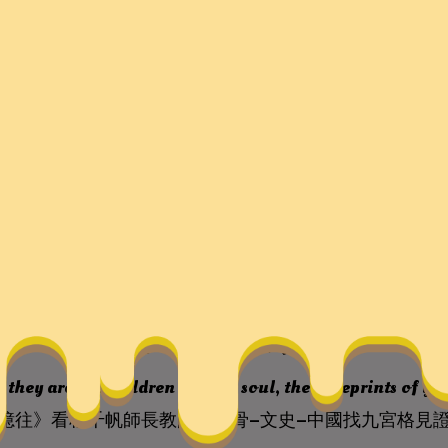
程千帆師長教師的風骨
格見證作家網
 they are the children of your soul, the blueprints of y
憶往》看程千帆師長教師的風骨–文史–中國找九宮格見