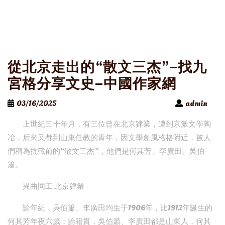
從北京走出的“散文三杰”–找九
宮格分享文史–中國作家網
03/16/2025
admin
上世紀三十年月，有三位曾在北京肄業，遭到京派文學陶
冶，后來又都到山東任教的青年，因文學創風格格附近，被人
們稱為抗戰前的“散文三杰”，他們是何其芳、李廣田、吳伯
簫。
異曲同工 北京肄業
論年紀，吳伯簫、李廣田均生于1906年，比1912年誕生的
何其芳年夜六歲；論籍貫，吳伯簫、李廣田都是山東人，何其