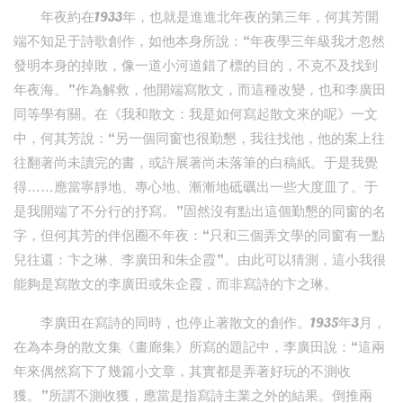
年夜約在1933年，也就是進進北年夜的第三年，何其芳開
端不知足于詩歌創作，如他本身所說：“年夜學三年級我才忽然
發明本身的掉敗，像一道小河道錯了標的目的，不克不及找到
年夜海。”作為解救，他開端寫散文，而這種改變，也和李廣田
同等學有關。在《我和散文：我是如何寫起散文來的呢》一文
中，何其芳說：“另一個同窗也很勤懇，我往找他，他的案上往
往翻著尚未讀完的書，或許展著尚未落筆的白稿紙。于是我覺
得……應當寧靜地、專心地、漸漸地砥礪出一些大度皿了。于
是我開端了不分行的抒寫。”固然沒有點出這個勤懇的同窗的名
字，但何其芳的伴侶圈不年夜：“只和三個弄文學的同窗有一點
兒往還：卞之琳、李廣田和朱企霞”。由此可以猜測，這小我很
能夠是寫散文的李廣田或朱企霞，而非寫詩的卞之琳。
李廣田在寫詩的同時，也停止著散文的創作。1935年3月，
在為本身的散文集《畫廊集》所寫的題記中，李廣田說：“這兩
年來偶然寫下了幾篇小文章，其實都是弄著好玩的不測收
獲。”所謂不測收獲，應當是指寫詩主業之外的結果。倒推兩