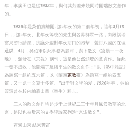
年，李廣田也是從1933年，與何其芳差未幾同時開端散文創作
的。
1926年是吳伯簫離開北師年夜的第二個年初，這年3月18
日，北師年夜、北年夜等校的先生與各界群眾一路，向段祺瑞
當局游行請愿，抗議外艦對年夜沽口的炮擊，聲討八國的在理
通牒。4月，吳伯簫以此事務為題材，寫下散文《凌晨——夜
晚》，頒發在《京報》副刊，這是他公然頒發的童貞作。從此
一發不成收，他開端了延續平生的散文創作：“以《塾中雜記》
為題寫一組約五六篇，以《陌頭
家教
夜》為題寫一組約四五
篇，又一題一文寫十多篇。”出于對文學的愛，1926年春，吳伯
簫還曾在校內編纂出書《重生》雜志。
三人的散文創作均起步于上世紀二三十年月風云激蕩的北
京，是以也被后來的文學評論家列進“京派散文”。
齊聚山東 結果豐富