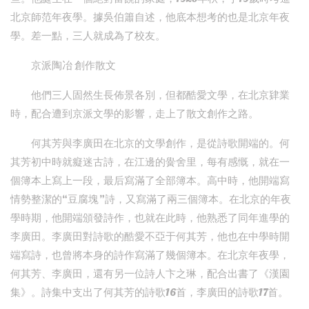
北京師范年夜學。據吳伯簫自述，他底本想考的也是北京年夜
學。差一點，三人就成為了校友。
京派陶冶 創作散文
他們三人固然生長佈景各別，但都酷愛文學，在北京肄業
時，配合遭到京派文學的影響，走上了散文創作之路。
何其芳與李廣田在北京的文學創作，是從詩歌開端的。何
其芳初中時就癡迷古詩，在江邊的黌舍里，每有感慨，就在一
個簿本上寫上一段，最后寫滿了全部簿本。高中時，他開端寫
情勢整潔的“豆腐塊”詩，又寫滿了兩三個簿本。在北京的年夜
學時期，他開端頒發詩作，也就在此時，他熟悉了同年進學的
李廣田。李廣田對詩歌的酷愛不亞于何其芳，他也在中學時開
端寫詩，也曾將本身的詩作寫滿了幾個簿本。在北京年夜學，
何其芳、李廣田，還有另一位詩人卞之琳，配合出書了《漢園
集》。詩集中支出了何其芳的詩歌16首，李廣田的詩歌17首。