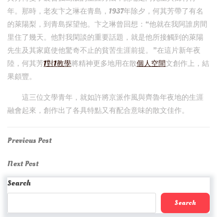
年。那時，老友卞之琳在青島，1937年除夕，何其芳帶了有名
的萊陽梨，到青島探望他。卞之琳曾回想：“他就在我阿誰房間
里住了幾天。他對我閑談的重要話題，就是他所接觸到的萊陽
先生及其家庭使他驚奇不止的貧苦生涯前提。”在這片新年夜
陸，何其芳
1對1教學
將精神更多地用在散
個人空間
文創作上，結
果頗豐。
這三位文學青年，就如許將京派作風與齊魯年夜地的生涯
融會起來，創作出了各具特點又有配合意味的散文佳作。
Post
Previous
Previous Post
Post
navigation
Next
Next Post
Post
Search
Search