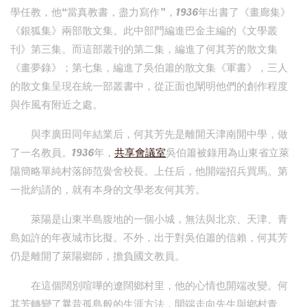
學任教，他“當真教書，盡力寫作”，1936年出書了《畫廊集》
《銀狐集》兩部散文集。此中部門編進巴金主編的《文學叢
刊》第三集。而這部叢刊的第二集，編進了何其芳的散文集
《畫夢錄》；第七集，編進了吳伯簫的散文集《軍書》，三人
的散文集呈現在統一部叢書中，從正面也闡明他們的創作程度
與作風有附近之處。
與李廣田同年結業后，何其芳先是離開天津南開中學，做
了一名教員。1936年，
共享會議室
吳伯簫被錄用為山東省立萊
陽簡略單純村落師范黌舍校長。上任后，他開端招兵買馬。第
一批約請的，就有本身的文學老友何其芳。
萊陽是山東半島腹地的一個小城，無法與北京、天津、青
島如許的年夜城市比擬。不外，出于對吳伯簫的信賴，何其芳
仍是離開了萊陽鄉師，擔負國文教員。
在這個闊別喧嘩的遼闊鄉村里，他的心情也開端改變。何
其芳轉變了曩昔孤島般的生涯方法，開端走向先生與鄉村青