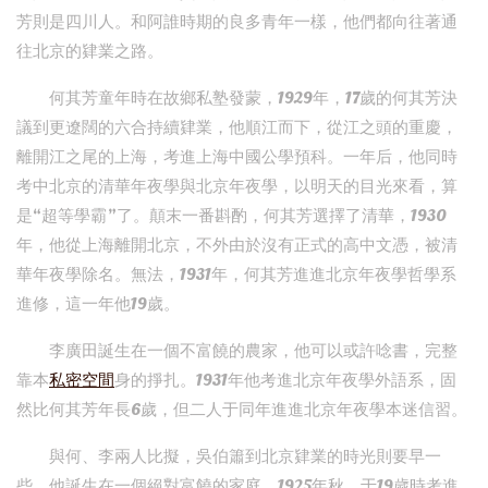
芳則是四川人。和阿誰時期的良多青年一樣，他們都向往著通
往北京的肄業之路。
何其芳童年時在故鄉私塾發蒙，1929年，17歲的何其芳決
議到更遼闊的六合持續肄業，他順江而下，從江之頭的重慶，
離開江之尾的上海，考進上海中國公學預科。一年后，他同時
考中北京的清華年夜學與北京年夜學，以明天的目光來看，算
是“超等學霸”了。顛末一番斟酌，何其芳選擇了清華，1930
年，他從上海離開北京，不外由於沒有正式的高中文憑，被清
華年夜學除名。無法，1931年，何其芳進進北京年夜學哲學系
進修，這一年他19歲。
李廣田誕生在一個不富饒的農家，他可以或許唸書，完整
靠本
私密空間
身的掙扎。1931年他考進北京年夜學外語系，固
然比何其芳年長6歲，但二人于同年進進北京年夜學本迷信習。
與何、李兩人比擬，吳伯簫到北京肄業的時光則要早一
些。他誕生在一個絕對富饒的家庭，1925年秋，于19歲時考進