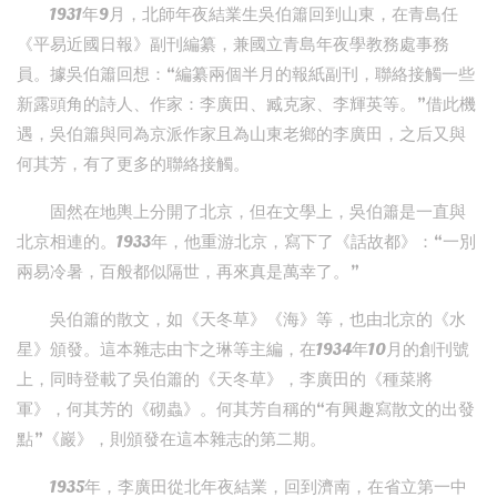
1931年9月，北師年夜結業生吳伯簫回到山東，在青島任
《平易近國日報》副刊編纂，兼國立青島年夜學教務處事務
員。據吳伯簫回想：“編纂兩個半月的報紙副刊，聯絡接觸一些
新露頭角的詩人、作家：李廣田、臧克家、李輝英等。”借此機
遇，吳伯簫與同為京派作家且為山東老鄉的李廣田，之后又與
何其芳，有了更多的聯絡接觸。
固然在地輿上分開了北京，但在文學上，吳伯簫是一直與
北京相連的。1933年，他重游北京，寫下了《話故都》：“一別
兩易冷暑，百般都似隔世，再來真是萬幸了。”
吳伯簫的散文，如《天冬草》《海》等，也由北京的《水
星》頒發。這本雜志由卞之琳等主編，在1934年10月的創刊號
上，同時登載了吳伯簫的《天冬草》，李廣田的《種菜將
軍》，何其芳的《砌蟲》。何其芳自稱的“有興趣寫散文的出發
點”《巖》，則頒發在這本雜志的第二期。
1935年，李廣田從北年夜結業，回到濟南，在省立第一中