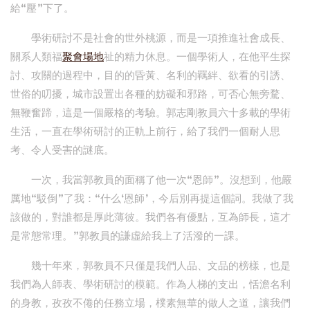
給“壓”下了。
學術研討不是社會的世外桃源，而是一項推進社會成長、
關系人類福
聚會場地
祉的精力休息。一個學術人，在他平生探
討、攻關的過程中，目的的昏黃、名利的羈絆、欲看的引誘、
世俗的叨擾，城市設置出各種的妨礙和邪路，可否心無旁騖、
無鞭奮蹄，這是一個嚴格的考驗。郭志剛教員六十多載的學術
生活，一直在學術研討的正軌上前行，給了我們一個耐人思
考、令人受害的謎底。
一次，我當郭教員的面稱了他一次“恩師”。沒想到，他嚴
厲地“駁倒”了我：“什么‘恩師’，今后別再提這個詞。我做了我
該做的，對誰都是厚此薄彼。我們各有優點，互為師長，這才
是常態常理。”郭教員的謙虛給我上了活潑的一課。
幾十年來，郭教員不只僅是我們人品、文品的榜樣，也是
我們為人師表、學術研討的模範。作為人梯的支出，恬澹名利
的身教，孜孜不倦的任務立場，樸素無華的做人之道，讓我們