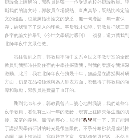
辯論會上瞭解的，郭教員是獨一一位受邀的校外辯論教員。評
斷我們的論文時，郭教員立場親熱、直爽真摯，既熱忱確定論
文的優點，也嚴厲指出論文的缺乏，無一句廢話，無一處保
存，給我留下了深入的印象。事后我才知曉，郭教員把我三萬
多字的論文推舉到《今世文學研討叢刊》上頒發，還力薦我到
北師年夜中文系任教。
我往報到之前，郭教員率領中文系今世文學教研室的全部
教員到我那時任務住宿的中學往探望我，對我的看護令我深深
激動。此后，我在北師年夜任務幾十年，無論是在講授與科研
方面，仍是在品格錘煉與為人師表方面，都獲得了郭教員的領
導和激勵，郭教員是費盡了血汗的。
剛到北師年夜，郭教員曾苦口婆心地對我說，我們這些年
夜學教員，看似有三四十年的教齡，現實上往除失落生涯的叨
擾、家庭的義務、節假的專心，屈指打
教學
算一下，真正能用
于講授與學術研討的時光是很無限的。不爭分奪秒就是虛耗性
命啊！講上幾節課，寫就幾篇文章，有點價值還好說，不然真