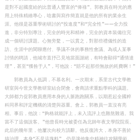
是對不起國度給的比普通人豐富的“俸祿”。郭教員在時光的應
用上特殊精緻專心，唸書與寫作簡直就是他的所有的業余生
涯。他很是器重學術研討的“投進度”和“完全性”——全力投
進，非分特別專注，完全的時光和精神，完全的資本裝備往完
成一個研討課題。心無旁騖，一以貫之，對那些禮儀性的造
訪、生涯中的閑聊應付、爭議不休的事務性會議、為或人某事
討情的聘請，他城市直抒己見地當面謝絕，有時會顯得“通情達
理”，甚至“獲咎于人”，可他說：“賠不起那些無故的耗費啊！”
郭教員為人低調，不慕名利。一次期末，系里古代文學教
研室與今世文學教研室結合閉會，會商請求重點學科的議題。
大師都力促郭教員應用本身的人脈跑跑關系，以期惹起全國粹
科同界和評定機構的清楚與器重。會上，郭教員一直沒有亮
相。事后，他說：“夠格就能評上，未入流評上也難熬難過。我
當不了這個說客。”他曾長時光被委任為北師年夜文學院院長。
此后的幾年里，他屢次向校方請辭。他反復誇大，本身不善於
搞治理，本身“不是這塊料”，仍是讓他集中精神往攻關學術。