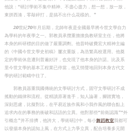
他說：“研討學術不集中精神、不盡心盡力，想一想，放一放，
東拼西湊，零敲碎打，是搞不出什么花樣的。”
20世紀70年月后期，北師年夜是全國最早將今世文學自力
為學科的年夜學之一。郭教員承攬重擔擔負教研室主任，他將
本身的科研標的目的做了嚴重調劑。他昔時破費宏大精神主編
的《中國今世文學史初稿》屢次重版，為浩繁高校選用。他奠
定的學術休息遭到普遍好評，也兌現了他本身的許諾。比及系
里今世文學的基本工程業已停當，他又悄聲地回到本身古代文
學的研討範疇中往了。
郭教員器重我國傳統的文學研討方式，固守文學研討不成
搖動的鐵律和流程。從精讀原著進手，知人論著，腳踏實地，
深刻思慮，比擬對比，在平易近族作風和小我作風的聯合點上
追求內在的事務的衝破和話語的立異。他對那些“前衛認識”“外
引概念”并不排擠，他誇大，學術研討中，每小
舞蹈教室
我都可
以發揚本身的認知上風，在方式上力爭立異，配合培養多元開