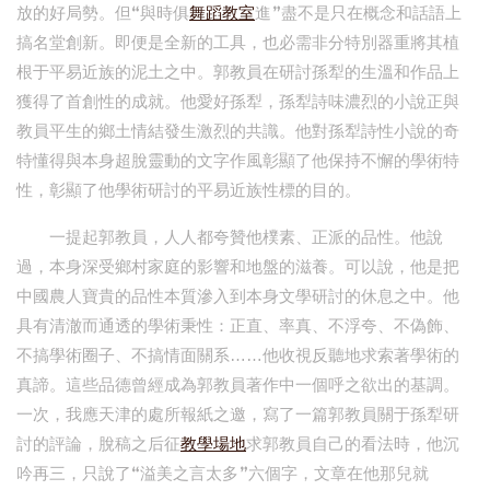
放的好局勢。但“與時俱
舞蹈教室
進”盡不是只在概念和話語上
搞名堂創新。即便是全新的工具，也必需非分特別器重將其植
根于平易近族的泥土之中。郭教員在研討孫犁的生溫和作品上
獲得了首創性的成就。他愛好孫犁，孫犁詩味濃烈的小說正與
教員平生的鄉土情結發生激烈的共識。他對孫犁詩性小說的奇
特懂得與本身超脫靈動的文字作風彰顯了他保持不懈的學術特
性，彰顯了他學術研討的平易近族性標的目的。
一提起郭教員，人人都夸贊他樸素、正派的品性。他說
過，本身深受鄉村家庭的影響和地盤的滋養。可以說，他是把
中國農人寶貴的品性本質滲入到本身文學研討的休息之中。他
具有清澈而通透的學術秉性：正直、率真、不浮夸、不偽飾、
不搞學術圈子、不搞情面關系……他收視反聽地求索著學術的
真諦。這些品德曾經成為郭教員著作中一個呼之欲出的基調。
一次，我應天津的處所報紙之邀，寫了一篇郭教員關于孫犁研
討的評論，脫稿之后征
教學場地
求郭教員自己的看法時，他沉
吟再三，只說了“溢美之言太多”六個字，文章在他那兒就