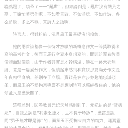
聯點題了、頌圣了——“亂世”，但結論倒是：亂世沒有饑荒之
憂，干嘛忙著勞作呢，不如看景致、不如游玩、不如作詩。多
么超脫、多么不羈，真詩人之語啊。
詩言志，很難粉飾，況且黛玉最基礎沒想粉飾。
她的兩首詩都像一個恃才放曠的新概念作文一等獎取得者
寫的高考作文，後面天馬行空寫本身想寫的，開頭給閱卷教員
個體面點個題，由于作者其實是才幹橫溢，湊在一路天衣無
縫、還是一篇滿分作文，但讀起來感到和寶釵那篇滿分作文是
年夜相徑庭的。差別在于立場。寶釵是在亦步亦趨地忠誠頌
圣，而黛玉的不受拘束魂靈不是應制詩可以羈絆得住的，她的
頌圣只是應景罷了。
這種差別，閱卷教員元妃天然感到到了。元妃封的是“賢德
妃”，自謙之詞是“我素乏捷才，且不長于吟詠”，應當是認
同“男子無才即是德”的；而黛玉不受拘束自力的精力、瀟灑靈