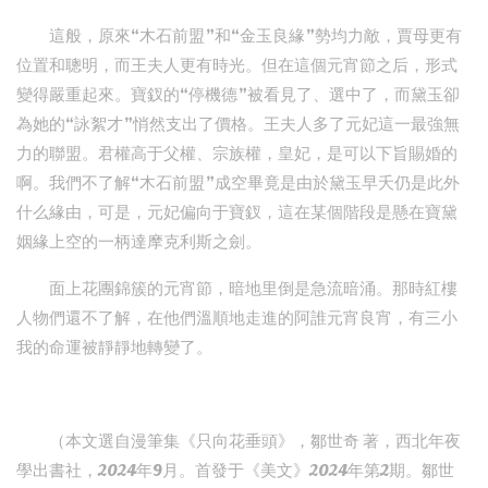
這般，原來“木石前盟”和“金玉良緣”勢均力敵，賈母更有
位置和聰明，而王夫人更有時光。但在這個元宵節之后，形式
變得嚴重起來。寶釵的“停機德”被看見了、選中了，而黛玉卻
為她的“詠絮才”悄然支出了價格。王夫人多了元妃這一最強無
力的聯盟。君權高于父權、宗族權，皇妃，是可以下旨賜婚的
啊。我們不了解“木石前盟”成空畢竟是由於黛玉早夭仍是此外
什么緣由，可是，元妃偏向于寶釵，這在某個階段是懸在寶黛
姻緣上空的一柄達摩克利斯之劍。
面上花團錦簇的元宵節，暗地里倒是急流暗涌。那時紅樓
人物們還不了解，在他們溫順地走進的阿誰元宵良宵，有三小
我的命運被靜靜地轉變了。
（本文選自漫筆集《只向花垂頭》，鄒世奇 著，西北年夜
學出書社，2024年9月。首發于《美文》2024年第2期。鄒世