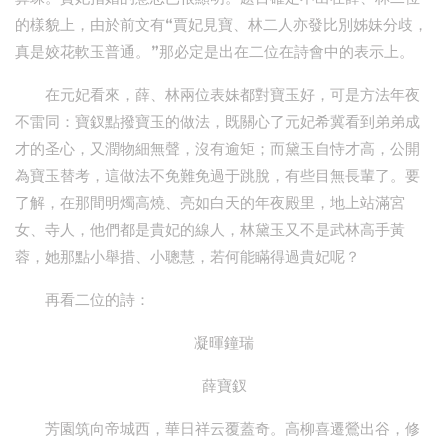
的樣貌上，由於前文有“賈妃見寶、林二人亦發比別姊妹分歧，
真是姣花軟玉普通。”那必定是出在二位在詩會中的表示上。
在元妃看來，薛、林兩位表妹都對寶玉好，可是方法年夜
不雷同：寶釵點撥寶玉的做法，既關心了元妃希冀看到弟弟成
才的圣心，又潤物細無聲，沒有逾矩；而黛玉自恃才高，公開
為寶玉替考，這做法不免難免過于跳脫，有些目無長輩了。要
了解，在那間明燭高燒、亮如白天的年夜殿里，地上站滿宮
女、寺人，他們都是貴妃的線人，林黛玉又不是武林高手黃
蓉，她那點小舉措、小聰慧，若何能瞞得過貴妃呢？
再看二位的詩：
凝暉鐘瑞
薛寶釵
芳園筑向帝城西，華日祥云覆蓋奇。高柳喜遷鶯出谷，修