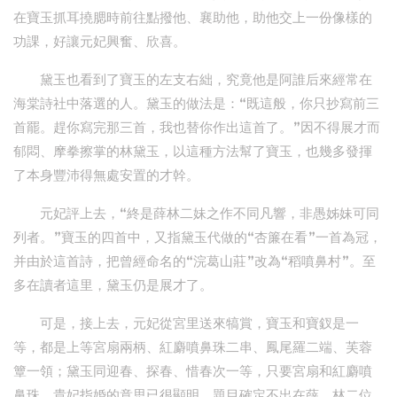
在寶玉抓耳撓腮時前往點撥他、襄助他，助他交上一份像樣的
功課，好讓元妃興奮、欣喜。
黛玉也看到了寶玉的左支右絀，究竟他是阿誰后來經常在
海棠詩社中落選的人。黛玉的做法是：“既這般，你只抄寫前三
首罷。趕你寫完那三首，我也替你作出這首了。”因不得展才而
郁悶、摩拳擦掌的林黛玉，以這種方法幫了寶玉，也幾多發揮
了本身豐沛得無處安置的才幹。
元妃評上去，“終是薛林二妹之作不同凡響，非愚姊妹可同
列者。”寶玉的四首中，又指黛玉代做的“杏簾在看”一首為冠，
并由於這首詩，把曾經命名的“浣葛山莊”改為“稻噴鼻村”。至
多在讀者這里，黛玉仍是展才了。
可是，接上去，元妃從宮里送來犒賞，寶玉和寶釵是一
等，都是上等宮扇兩柄、紅麝噴鼻珠二串、鳳尾羅二端、芙蓉
簟一領；黛玉同迎春、探春、惜春次一等，只要宮扇和紅麝噴
鼻珠。貴妃指婚的意思已很顯明。題目確定不出在薛、林二位