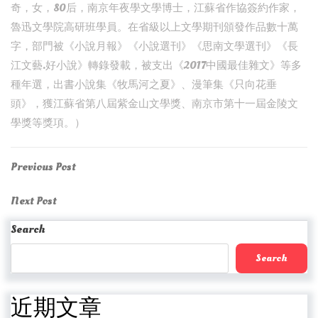
奇，女，80后，南京年夜學文學博士，江蘇省作協簽約作家，
魯迅文學院高研班學員。在省級以上文學期刊頒發作品數十萬
字，部門被《小說月報》《小說選刊》《思南文學選刊》《長
江文藝.好小說》轉錄發載，被支出《2017中國最佳雜文》等多
種年選，出書小說集《牧馬河之夏》、漫筆集《只向花垂
頭》，獲江蘇省第八屆紫金山文學獎、南京市第十一屆金陵文
學獎等獎項。）
Post
Previous
Previous Post
Post
navigation
Next
Next Post
Post
Search
Search
近期文章