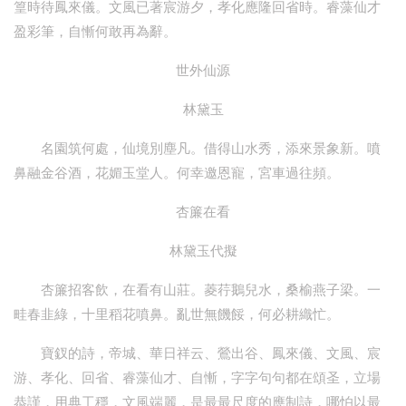
篁時待鳳來儀。文風已著宸游夕，孝化應隆回省時。睿藻仙才
盈彩筆，自慚何敢再為辭。
世外仙源
林黛玉
名園筑何處，仙境別塵凡。借得山水秀，添來景象新。噴
鼻融金谷酒，花媚玉堂人。何幸邀恩寵，宮車過往頻。
杏簾在看
林黛玉代擬
杏簾招客飲，在看有山莊。菱荇鵝兒水，桑榆燕子梁。一
畦春韭綠，十里稻花噴鼻。亂世無饑餒，何必耕織忙。
寶釵的詩，帝城、華日祥云、鶯出谷、鳳來儀、文風、宸
游、孝化、回省、睿藻仙才、自慚，字字句句都在頌圣，立場
恭謹，用典工穩，文風端麗，是最最尺度的應制詩，哪怕以最