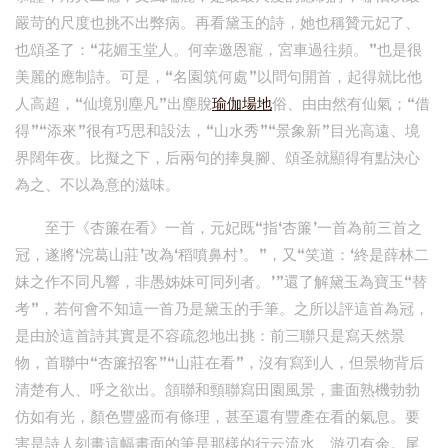
嚴苛的尺度也挑不出弊病。再看黛玉的詩，她也稱贊元妃了、
也頌圣了：“花媚玉堂人。何幸邀恩寵，宮車過往頻。”也是很
美麗的應制詩。可是，“名園筑何處”以問句開首，起得就比他
人高超，“仙境別塵凡”出塵脫
瑜伽場地
俗、由由然有仙氣；“借
得”“添來”很有巧思和設法，“山水秀”“景象新”目光高遠、境
界闊年夜。比擬之下，后兩句的捧臭腳、頌圣就顯得有點決心
為之、不以為意的滋味。
至于《杏簾在看》一首，元妃既“指‘杏簾’一首為前三首之
冠，遂將‘浣葛山莊’改為‘稻噴鼻村’。”，又“笑道：‘終是薛林二
妹之作不同凡響，非愚姊妹可同列者。’”還了解黛玉為寶玉“替
考”，若何會不知這一首乃是黛玉的手筆。之所以評這首為冠，
是由於這首詩其實是不容疏忽地出挑：前三聯只是寫天然景
物，首聯中“杏簾招客”“山莊在看”，沒有寫到人，但景物背后
清楚有人、呼之欲出。頷聯和頸聯寫田園風景，畫面熟機勃勃
仿如有光，顏色豐盛而有條理，甚至還有豐產在看的氣息。要
害是詩人刻畫這幅畫面的筆是那樣的行云流水、游刃有余。尾