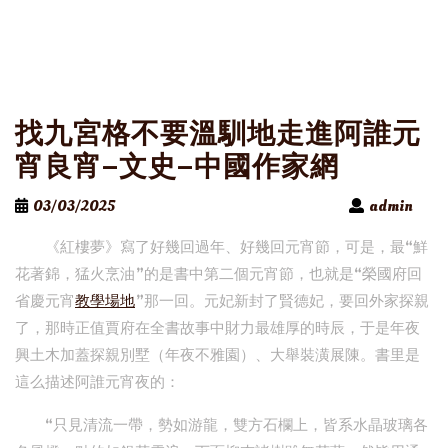
找九宮格不要溫馴地走進阿誰元
宵良宵–文史–中國作家網
03/03/2025
admin
《紅樓夢》寫了好幾回過年、好幾回元宵節，可是，最“鮮
花著錦，猛火烹油”的是書中第二個元宵節，也就是“榮國府回
省慶元宵
教學場地
”那一回。元妃新封了賢德妃，要回外家探親
了，那時正值賈府在全書故事中財力最雄厚的時辰，于是年夜
興土木加蓋探親別墅（年夜不雅園）、大舉裝潢展陳。書里是
這么描述阿誰元宵夜的：
“只見清流一帶，勢如游龍，雙方石欄上，皆系水晶玻璃各