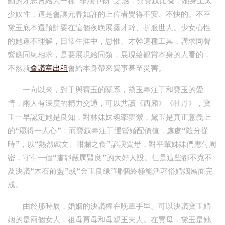
動的才思會給人一種“非池中物”之感，與寶釵比擬，她身上太
少奴性，這是會讓元春如許的上位者覺得不安、不快的。不幸
黛玉底本還預計要在這個夜晚展露才幹、折服世人。少女心性
的她還不理解，日常生涯中，思惟、才幹這種工具，講求同聲
響應同氣相求，是要展現給同類，展現給觀賞本身的人看的，
不然就
會議室出租
會給本身帶來費事甚至災害。
一向以來，對于與寶玉的關系，黛玉專注于和寶玉的愛
情，兩人有深度的精力交通，可以共讀《西廂》《牡丹》，寶
玉一早認定她是良知，對林妹妹魂牽夢縈，黛玉是真正意義上
的“愿得一人心”；而寶釵專注于運營婚配價值，處處“隨分從
時”，以“熱烈戲文、甜爛之食”諂諛賈母，對平輩姊妹們應付周
密，守牢一個“肅靜嚴厲賢良”的大好人設。但是這些都不克不
及決議“木石前盟”或“金玉良緣”哪個終極能活著俗婚姻層面完
成。
由於那時辰，婚姻的決議權在晚輩手里。可以決議寶玉婚
姻的是兩個女人，祖母賈母和母親王夫人。在賈母，黛玉是她