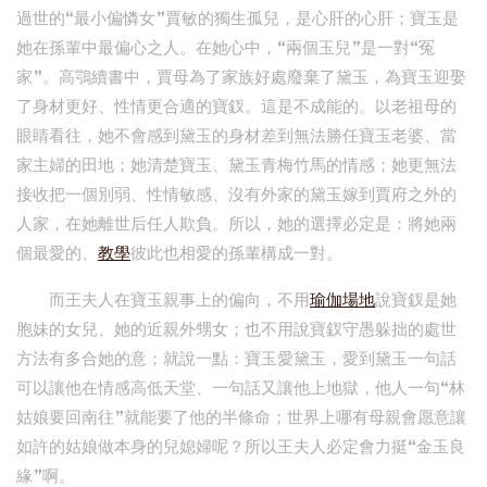
過世的“最小偏憐女”賈敏的獨生孤兒，是心肝的心肝；寶玉是
她在孫輩中最偏心之人。在她心中，“兩個玉兒”是一對“冤
家”。高鶚續書中，賈母為了家族好處廢棄了黛玉，為寶玉迎娶
了身材更好、性情更合適的寶釵。這是不成能的。以老祖母的
眼睛看往，她不會感到黛玉的身材差到無法勝任寶玉老婆、當
家主婦的田地；她清楚寶玉、黛玉青梅竹馬的情感；她更無法
接收把一個別弱、性情敏感、沒有外家的黛玉嫁到賈府之外的
人家，在她離世后任人欺負。所以，她的選擇必定是：將她兩
個最愛的、
教學
彼此也相愛的孫輩構成一對。
而王夫人在寶玉親事上的偏向，不用
瑜伽場地
說寶釵是她
胞妹的女兒、她的近親外甥女；也不用說寶釵守愚躲拙的處世
方法有多合她的意；就說一點：寶玉愛黛玉，愛到黛玉一句話
可以讓他在情感高低天堂、一句話又讓他上地獄，他人一句“林
姑娘要回南往”就能要了他的半條命；世界上哪有母親會愿意讓
如許的姑娘做本身的兒媳婦呢？所以王夫人必定會力挺“金玉良
緣”啊。