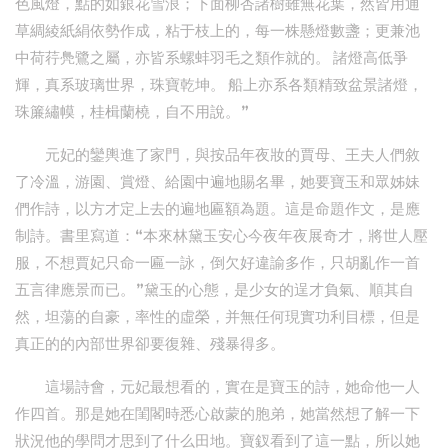
色風燈，點的如銀花雪浪；下面柳杏諸樹雖無花葉，然皆用通
草綢綾紙絹依勢作成，粘于枝上的，每一株懸燈數盞；更兼池
中荷荇鳧鷺之屬，亦皆系螺蚌羽毛之類作就的。 諸燈高低爭
輝，真系玻璃世界，珠寶乾坤。 船上亦系各類精致盆景諸燈，
珠簾繡幙，桂楫蘭橈，自不用說。”
元妃的鑾輿進了家門，與按品年夜妝的賈母、王夫人們敘
了冷溫，游園、賞燈、給園中遍地賜名畢，她要寶玉和眾姊妹
們作詩，以方才定上去的遍地匾額為題。這是命題作文，是應
制詩。書里寫道：“本來林黛玉安心今夜年夜展奇才，將世人壓
服，不想賈妃只命一匾一詠，倒欠好違諭多作，只胡亂作一首
五言律應景而已。”黛玉的心態，是少女的逞才負氣、順其自
然，坦蕩的自豪，率性的虛榮，并無任何現實功利目標，但是
真正的的內部世界卻要復雜、殘暴得多。
這場詩會，元妃最想看的，實在是寶玉的詩，她命他一人
作四首。那是她在閨閣時悉心啟蒙的胞弟，她當然想了解一下
狀況他的學問才思到了什么田地。寶釵看到了這一點，所以她