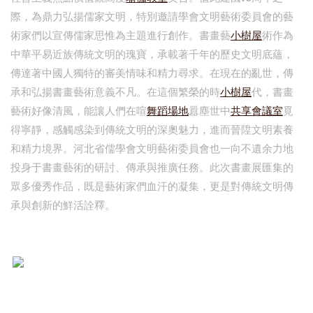
際，為鼎力弘揚儒家文明，特別邀請學會文明藝術委員會的藝
術家們以宣傳儒家思惟為主題進行創作。書畫藝
小樹屋
術作為
中華平易近族傳統文明的瑰寶，承載著千年的歷史文明底蘊，
傳達著中國人獨特的審美情味和精力尋求。在現在的亂世，傳
承和弘揚書畫藝術意義不凡。在這個繁榮的時
小樹屋
代，書畫
藝術好像清風，能讓人們在喧
舞蹈場地
囂塵世中
共享會議室
覓
得寧靜，感觸感染到傳統文明的深奧魅力，進而晉陞文明素養
和精力境界。河北省儒學會文明藝術委員會也一向不遺余力地
投身于書畫藝術的研討、傳承與推廣任務。此次書畫展匯集的
眾多優秀作品，既是藝術家們血汗的凝集，更是對傳統文明傳
承與創新的鮮活詮釋。