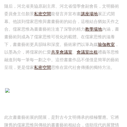
隨后，河北省美協原副主席、河北省儒學會副會長，文明藝術
委員會主任顏景
私密空間
龍發言并宣布畫
講座場地
展正式開
幕。他談到儒家思惟與書畫藝術的結合，這種結合猶如天作之
合。儒家思惟為書畫藝術注進了深摯的精力
教學場地
內涵，書
畫藝術則成為了儒家思惟可視化的載體。在儒家思惟的滋養
下，書畫藝術更具韻味和深度。藝術家們以筆為媒
瑜伽教室
，
以墨為介，將儒家的仁愛
共享會議室
、
會議室出租
禮義等思惟
融進到每一筆每一劃之中。這些書畫作品不僅僅是簡單的藝術
呈現，更是儒家
私密空間
思惟在當代社會傳播的獨特方法。
此次書畫藝術展的開展，是對古今文明傳承的積極響應。它將
陳舊的儒家思惟與傳統的書畫藝術相結合，借助現代的展覽情