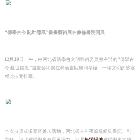
“傳學古今 亂世儒風”書畫藝術展在彝倫書院開展
12月29日上午，由河北省儒學會文明藝術委員會主辦的“傳學古
今 亂世儒風”書畫藝術展在彝倫書院勝利舉辦，一場文明的盛宴
就此拉開帷幕。
本次展覽眾多嘉賓參加活動，河北省人年夜原黨組副書記、副
主任，河北省儒學會會長王增力；河北
舞蹈場地
省儒學會常務