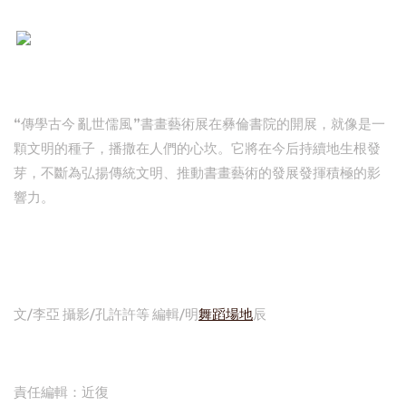
“傳學古今 亂世儒風”書畫藝術展在彝倫書院的開展，就像是一
顆文明的種子，播撒在人們的心坎。它將在今后持續地生根發
芽，不斷為弘揚傳統文明、推動書畫藝術的發展發揮積極的影
響力。
文/李亞 攝影/孔許許等 編輯/明
舞蹈場地
辰
責任編輯：近復