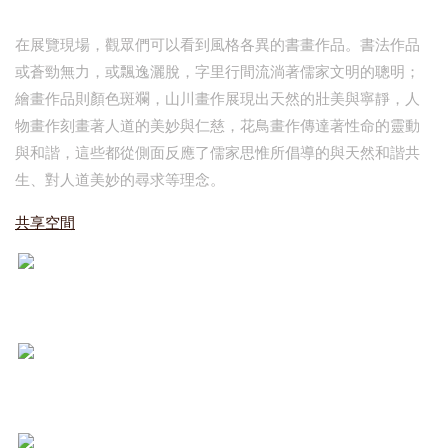
在展覽現場，觀眾們可以看到風格各異的書畫作品。書法作品
或蒼勁無力，或飄逸灑脫，字里行間流淌著儒家文明的聰明；
繪畫作品則顏色斑斕，山川畫作展現出天然的壯美與寧靜，人
物畫作刻畫著人道的美妙與仁慈，花鳥畫作傳達著性命的靈動
與和諧，這些都從側面反應了儒家思惟所倡導的與天然和諧共
生、對人道美妙的尋求等理念。
共享空間