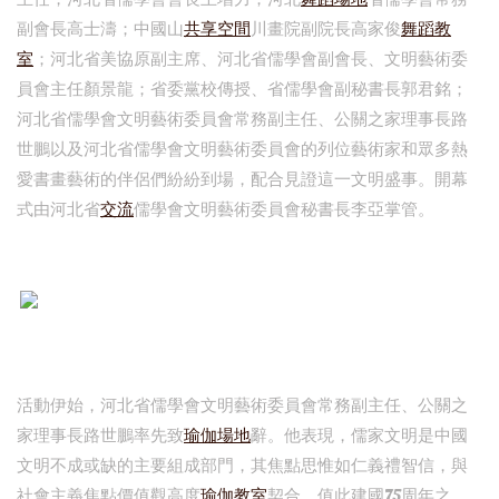
副會長高士濤；中國山
共享空間
川畫院副院長高家俊
舞蹈教
室
；河北省美協原副主席、河北省儒學會副會長、文明藝術委
員會主任顏景龍；省委黨校傳授、省儒學會副秘書長郭君銘；
河北省儒學會文明藝術委員會常務副主任、公關之家理事長路
世鵬以及河北省儒學會文明藝術委員會的列位藝術家和眾多熱
愛書畫藝術的伴侶們紛紛到場，配合見證這一文明盛事。開幕
式由河北省
交流
儒學會文明藝術委員會秘書長李亞掌管。
活動伊始，河北省儒學會文明藝術委員會常務副主任、公關之
家理事長路世鵬率先致
瑜伽場地
辭。他表現，儒家文明是中國
文明不成或缺的主要組成部門，其焦點思惟如仁義禮智信，與
社會主義焦點價值觀高度
瑜伽教室
契合。值此建國75周年之