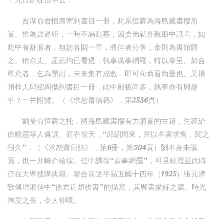
十九日劉在信中云：
吾湖俞君恒農寄到書目一冊，此系恒農為海島藏書樓所
置。惟為款過鉅，一時不易勸募，因委弟就各親朋中訊問，如
此中有舒服者，無妨各開一單，將佳者分售，余則為書館購
之。積余丈、孟蘋均已看過，執事廣事網羅，特以奉呈。如合
尊意者，乞為開出，未來集有成數，即可向俞君商量也。又揚
州梓人邱紹周攜到書目一冊，此中殿板尚多，執事亦有興趣
乎？一并附覽。（《求恕齋信稿》，第2536頁）
劉受俞恒農之托，將海島藏書樓有力購置的古籍，先容給
徐曉霞等人遴選。而在當天，“邱紹周來，并以各書求售，閱之
很久”，（《求恕齋日誌》，第6冊，第504頁）劉本身未購
買，也一并轉介給徐。信中謂徐“廣事網羅”，可見曉霞至此時
仍在大舉搜購典籍。聯合前述平易近國十四年（1925）張元濟
致傅增湘信中“徐君近頗收書”的描寫，其聚書愛好之濃、時光
跨度之長，令人仰嘆。