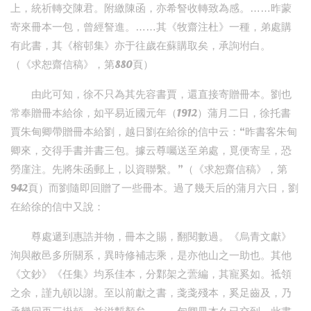
上，統祈轉交陳君。附繳陳函，亦希詧收轉致為感。……昨蒙
寄來冊本一包，曾經詧進。……其《牧齋注杜》一種，弟處購
有此書，其《榕邨集》亦于往歲在蘇購取矣，承詢坿白。
（《求恕齋信稿》，第880頁）
由此可知，徐不只為其先容書賈，還直接寄贈冊本。劉也
常奉贈冊本給徐，如平易近國元年（1912）蒲月二日，徐托書
賈朱甸卿帶贈冊本給劉，越日劉在給徐的信中云：“昨書客朱甸
卿來，交得手書并書三包。據云尊囑送至弟處，覓便寄呈，恐
勞廑注。先將朱函郵上，以資聯繫。”（《求恕齋信稿》，第
942頁）而劉隨即回贈了一些冊本。過了幾天后的蒲月六日，劉
在給徐的信中又說：
尊處遞到惠誥并物，冊本之賜，翻閱數過。《烏青文獻》
洵與敝邑多所關系，異時修補志乘，是亦他山之一助也。其他
《文鈔》《任集》均系佳本，分鄴架之蕓編，其寵奚如。祗領
之余，謹九頓以謝。至以前獻之書，戔戔殘本，奚足齒及，乃