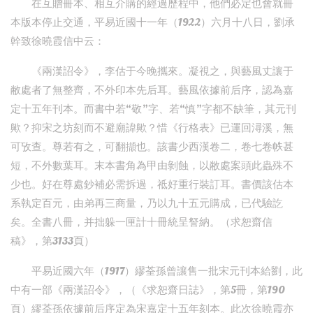
在互贈冊本、相互介購的經過歷程中，他們必定也會就冊
本版本停止交通，平易近國十一年（1922）六月十八日，劉承
幹致徐曉霞信中云：
《兩漢詔令》，李估于今晚攜來。凝視之，與藝風丈讓于
敝處者了無整齊，不外印本先后耳。藝風依據前后序，認為嘉
定十五年刊本。而書中若“敬”字、若“慎”字都不缺筆，其元刊
歟？抑宋之坊刻而不避廟諱歟？惜《行格表》已運回潯溪，無
可攷查。尊若有之，可翻擷也。該書少西漢卷二，卷七卷帙甚
短，不外數葉耳。末本書角為甲由剝蝕，以敝處案頭此蟲殊不
少也。好在尊處鈔補必需拆過，祗好重行裝訂耳。書價該估本
系執定百元，由弟再三商量，乃以九十五元購成，已代驗訖
矣。全書八冊，并拙躲一匣計十冊統呈詧納。（求恕齋信
稿》，第3133頁）
平易近國六年（1917）繆荃孫曾讓售一批宋元刊本給劉，此
中有一部《兩漢詔令》，（《求恕齋日誌》，第5冊，第190
頁）繆荃孫依據前后序定為宋嘉定十五年刻本。此次徐曉霞亦