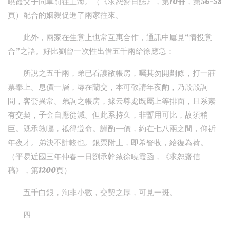
曉霞父子同車前往上海。（《求恕齋日誌》，第10冊，第56-58
頁）配合的姻親促進了兩家往來。
此外，兩家在生意上也常互惠合作，通訊中屢見“情投意
合”之語。好比劉曾一次性出借五千兩給徐應急：
所說之五千兩，弟已看護敝帳房，囑其勿開劃條，打一莊
票奉上。息價一層，辱在蘭交，本可敬請年夜酌，乃殷殷詢
問，客套異常。弟詢之帳房，據云尊處既屬上等排面，且系素
有交契，子金自應從減。但此系持久，非暫用可比，故須稍
巨。既承敦囑，祗得遵命。謹酌一價，約在七八兩之間，仰祈
年夜才。弟決不計較也。銀票附上，即希詧收，給復為荷。
（平易近國三年仲春一日劉承幹致徐曉霞函，《求恕齋信
稿》，第1200頁）
五千白銀，洵非小數，交契之厚，可見一斑。
四