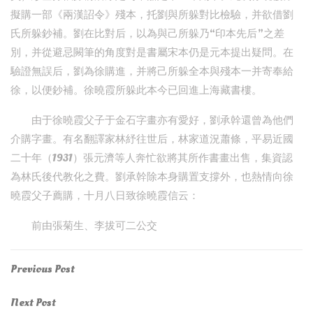
擬購一部《兩漢詔令》殘本，托劉與所躲對比檢驗，并欲借劉
氏所躲鈔補。劉在比對后，以為與己所躲乃“印本先后”之差
別，并從避忌闕筆的角度對是書屬宋本仍是元本提出疑問。在
驗證無誤后，劉為徐購進，并將己所躲全本與殘本一并寄奉給
徐，以便鈔補。徐曉霞所躲此本今已回進上海藏書樓。
由于徐曉霞父子于金石字畫亦有愛好，劉承幹還曾為他們
介購字畫。有名翻譯家林紓往世后，林家道況蕭條，平易近國
二十年（1931）張元濟等人奔忙欲將其所作書畫出售，集資認
為林氏後代教化之費。劉承幹除本身購置支撐外，也熱情向徐
曉霞父子薦購，十月八日致徐曉霞信云：
前由張菊生、李拔可二公交
Post
Previous
Previous Post
Post
navigation
Next
Next Post