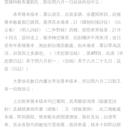
賈陳時帆售書劉氏，劉在閏六月一日給徐的信中云：
承寄冊本樣本，重以鼎言，自當多購。奈覆閱再四，此種
冊本敝處都已購買。爰擇其未備者，計《國朝松陵詩征》《白
云集》《明人詩鈔》《二申野錄》四種。按照來單核算，計洋
十四元，茲特送上，敬求轉交陳君。此刻囑伊不用來潯，改日
若有年夜種冊本，無妨躬自攜至敝處。如未備者，重以尊為說
項，自當與之多購也。（《求恕齋信稿》，第875頁，此函《求
恕齋日誌》系于閏六月初一，《信稿》系于六月二十九日，茲
從《日誌》）
大要徐在數日內屢次寄送冊本樣本，所以閏六月二日劉又
有一信致徐云：
上次附來冊本樣本均已審閱，其周蘭坡鴻博《賜書堂詩
鈔》及錢噴鼻樹尚書《續集》，又《碑板廣例》，此三種敝處
未備，即與購取。惟來帳未經開通價值，敬祈見知，以便寄
奉。其余各類均與敝地方置相重，祗得奉還，樣本十四即以附