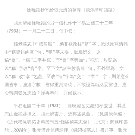
徐曉霞抄寄給張元濟的葛淳《飛鴻堂印譜跋》
張元濟給徐曉霞的另一信札作于平易近國二十二年
（1933）十一月二十三日，信中云：
銘老墓志中“咸翕服”，弟非欲改往“翕”字，衹以原寫清稿
中“稱槃錯糾互”句，“稱”字未妥，似屬衍文。原
稿“翕”、“稱”二字并寫，而“翕”字旁加“:”符記，故疑為
以“稱”字改“翕”字。至下文“諸主教翕服”句，不外舉為上文
以“稱”改“翕”之證。至改“特”字為“交”、“章”二字，則弟意企
圖省事，強湊字數，省得重寫清稿，不敢認為就緒妥當也。應
否轉詢篯兄決議？謹再奉商，并候裁示。
平易近國二十年（1931），徐曉霞岳丈錢紹楨去世，其墓
志由金兆蕃撰文、張元濟書丹、鄧邦述篆蓋，（見盧康華編：
《近代稀見碑拓史料叢刊五·錢紹楨墓志銘》，北京：商務印書
館，2018年）張元濟此信所談即《錢紹楨墓志》書丹事。張元