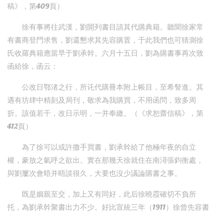
稿》，第409頁）
徐有事將往武漢，劉開列書目請其代購典籍。聽聞徐家常
有書商登門求售，劉還懇求其先容購置，于此我們也可猜測徐
氏收羅典籍應當早于劉承幹。六月十五日，劉為購書事再次致
函給徐，函云：
公改日鄂渚之行，所讬代購冊本附上帳目，至希詧進。其
遇有坊肆中精刻及局刊，敬求為我購買，不用函問，致多周
折。該值若干，改日示明，一并奉繳。（《求恕齋信稿》，第
412頁）
為了徐可以或許撒手買書，劉承幹給了他極年夜的自立
權，豪放之氣呼之欲出。實在那幾天徐就住在南潯張鈞衡處，
與劉屢次會晤并晤談很久，大要也沒少議論購書之事。
既是姻親至交，加上又有同好，此后徐曉霞確切不負所
托，為劉承幹聚書出力不少。好比宣統三年（1911）徐曾先容書