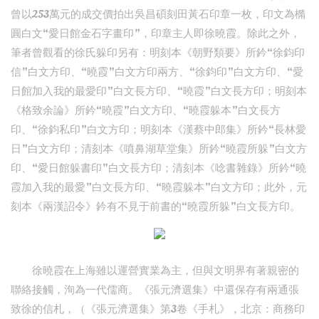
曾以253萬元的成交價拍出吳昌碩刻田黃石印章一枚，印文為橢
圓白文“愛日館金石字畫印”，印章主人即徐曉霞。除此之外，
筆者曾觀看的徐氏躲印另有：明刻本《朝野類要》所鈐“徐鈞印
信”白文方印、“曉霞”白文方印兩方、“徐鈞印”白文方印、“愛
日館加入我的最愛印”白文長方印、“曉霞”白文長方印；明刻本
《格致余論》所鈐“曉霞”白文方印、“曉霞躲本”白文長方
印、“徐鈞私印”白文方印；明刻本《漢蔡中郎集》所鈐“長林愛
日”白文方印；清刻本《噴鼻湖草堂集》所鈐“曉霞所躲”白文方
印、“愛日館躲書印”白文長方印；清刻本《唸書雜錄》所鈐“曉
霞加入我的最愛”白文長方印、“曉霞躲本”白文方印；此外，元
刻本《兩漢詔令》鈐有不見于前書的“曉霞所躲”白文長方印。
徐曉霞在上海雖以運營實業為主，但與文明界有著親密的
聯絡接觸，洵為一代儒商。《張元濟選集》中還保存有兩通張
致徐的信札，（《張元濟選集》第3卷《手札》，北京：商務印