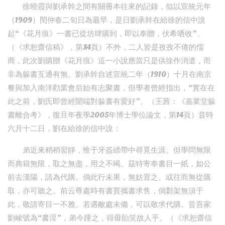
徐曉霞與劉承幹之間有關冊本往來的記錄，似以宣統元年
（1909）閏仲春二旬日為最早，是日劉承幹在給徐的信中說
起“《花月痕》一書已從坊肆購到，即以奉贈，伏希哂收”。
（《求恕齋信稿》，第84頁）不外，二人皆是孜孜不倦的儒
商，此次劉購贈《花月痕》這一小說應當只是供徐作消遣，而
非為躲書互通有無。劉承幹自述宣統二年（1910）十月在南京
餐與加入南洋勸業會后始有志聚書，但學者曾經指出，“實在在
此之前，劉氏即曾經開端對躲書有愛好”。（王茜：《嘉業堂躲
書離合考》，復旦年夜學2005年博士學位論文，第14頁）昔時
六月十二日，劉在給徐的信中說：
弟近來稍稍習靜，惟于牙簽縹帶中尋覓生涯。但學問無限
而典籍無限，取之無盡，用之不竭。茲特寄奉書目一紙，如公
前去漢陽，請為代購。倘此行未果，無妨置之。或往而無從購
取，亦可聽之。前云尊處時有書賈攜書求售，倘鄴架無須于
此，敬請寄目一不雅。若遇敝處未備，可以敬求代購。昔吾家
劉峻號為“書淫”，弟今踵之，得毋貽笑故人乎。（《求恕齋信