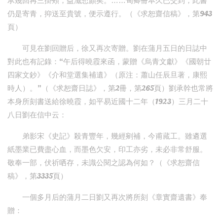
承幾回再三掛頰，益滋慙顏矣。……甸卿冊本久已交到，此書
仍是寄青，抑送至貴號，便示遵行。（《求恕齋信稿》，第943
頁）
可見在劉回贈后，徐又再次寄贈。劉在蒲月五日的日誌中
對此也有記錄：“午后得曉霞來函，蒙贈《烏青文獻》《國朝廿
四家文鈔》《介和堂選集補遺》（原注：蕭山任辰旦著，康熙
時人）。”（《求恕齋日誌》，第2冊，第265頁）劉承幹也常將
本身所刻書送給徐曉霞，如平易近國十二年（1923）三月二十
八日劉在信中云：
弟影宋《史記》殺青豐年，幾經剜補，今甫蕆工。雖遴選
紙墨業已費盡心血，而墨色欠安，印工亦劣，未必非常舒服。
敬奉一部，伏祈哂存，未識公閱之認為何如？（《求恕齋信
稿》，第3335頁）
一個多月后的蒲月二日劉又再次將所刻《章實齋遺書》奉
贈：