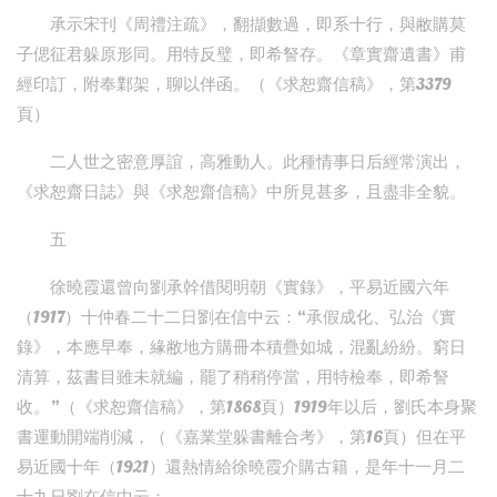
承示宋刊《周禮注疏》，翻擷數過，即系十行，與敝購莫
子偲征君躲原形同。用特反璧，即希詧存。《章實齋遺書》甫
經印訂，附奉鄴架，聊以伴函。（《求恕齋信稿》，第3379
頁）
二人世之密意厚誼，高雅動人。此種情事日后經常演出，
《求恕齋日誌》與《求恕齋信稿》中所見甚多，且盡非全貌。
五
徐曉霞還曾向劉承幹借閱明朝《實錄》，平易近國六年
（1917）十仲春二十二日劉在信中云：“承假成化、弘治《實
錄》，本應早奉，緣敝地方購冊本積疊如城，混亂紛紛。窮日
清算，茲書目雖未就編，罷了稍稍停當，用特檢奉，即希詧
收。”（《求恕齋信稿》，第1868頁）1919年以后，劉氏本身聚
書運動開端削減，（《嘉業堂躲書離合考》，第16頁）但在平
易近國十年（1921）還熱情給徐曉霞介購古籍，是年十一月二