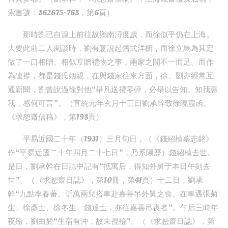
索書號：862675-768，第6頁）
那時劉已自滬上前往故鄉南潯度歲，而徐似乎仍在上海。
大要此前二人閑談時，劉有意說起舊式洋櫥，而徐立馬為其定
做了一口相贈。相似互贈禮物之事，兩家之間不一而足。而作
為連襟，都是錢氏姻親，在與錢家往來方面，徐、劉亦經常互
通新聞，劉曾說過徐對他“舉凡送禮零碎，必舉以告知。知我惠
我，感何可言”。（宣統元年玄月十三日劉承幹致徐曉霞函。
《求恕齋信稿》，第198頁）
平易近國二十年（1931）三月旬日，（《錢紹楨墓志銘》
作“平易近國二十年四月二十七日”，乃系陽歷）錢紹楨去世。
是日，劉承幹在日誌中記有“抵寓后，得知外舅于本日午刻去
世”。（《求恕齋日誌》，第10冊，第41頁）十二日，劉承
幹“九點率春蕃、䜣萬兩兒搭車赴嘉善吊外舅之喪。在車遇張菊
生、徐彥士、徐冬生、錢達士，亦往嘉善吊喪者”。午后三時年
夜殮，劉由於“生宿有沖，故未視襝”。（《求恕齋日誌》，第