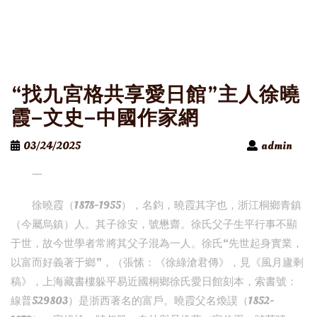
“找九宮格共享愛日館”主人徐曉
霞–文史–中國作家網
03/24/2025
admin
一
徐曉霞（1878-1955），名鈞，曉霞其字也，浙江桐鄉青鎮
（今屬烏鎮）人。其子徐安，號懋齋。徐氏父子生平行事不顯
于世，故今世學者常將其父子混為一人。徐氏“先世起身實業，
以富而好義著于鄉”，（張愫：《徐綠滄君傳》，見《風月廬剩
稿》，上海藏書樓躲平易近國桐鄉徐氏愛日館刻本，索書號：
線普529803）是浙西著名的富戶。曉霞父名煥謨（1852-