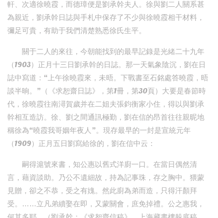
軒、次適徐曉霞，而德璋便是劉承幹夫人。徐與劉二人關系甚
為親近，劉承幹日誌與手札中保存了不少與徐曉霞相干材料，
彌足可貴，有助于我們清楚熟悉徐氏生平。
關于二人的來往，今朝能找到的最早記錄是光緒二十九年
（1903）正月十三日劉承幹的日誌。那一天氣象陰沉，劉在日
誌中寫道：“上午徐曉霞來，未晤。下戰書至石銘處答曉霞，晤
談半晌。”（《求恕齋日誌》，第1冊，第30頁）大要是春節時
代，徐曉霞往南潯賀歲并在二姐夫張鈞衡家小住，得以與劉承
幹相互造訪。徐、劉之間通訊極勤，劉在信的昂首往往親昵地
稱徐為“曉霞我哥姻年夜人”。現存最早的一封是宣統元年
（1909）正月五日劉寫給徐的，劉在信中云：
嗣得滬號來書，知公惠以舊式洋廚一口。在當日偶然清
言，藉資談助。乃公不遺細故，持為記事珠，存之胸中。猥蒙
見贈，卻之不恭，受之有媿。然此廚為弟而造，只得汗顏拜
受。……立凡弟續娶在即，又蒙關會，庶免掉禮。公之惠我，
何其多耶。（劉承幹：《求恕齋信稿》，上海藏書樓躲底稿，