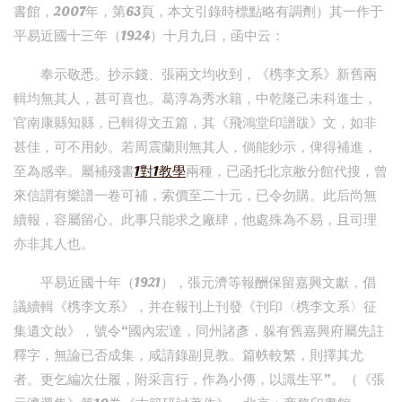
書館，2007年，第63頁，本文引錄時標點略有調劑）其一作于
平易近國十三年（1924）十月九日，函中云：
奉示敬悉。抄示錢、張兩文均收到，《槜李文系》新舊兩
輯均無其人，甚可喜也。葛淳為秀水籍，中乾隆己未科進士，
官南康縣知縣，已輯得文五篇，其《飛鴻堂印譜跋》文，如非
甚佳，可不用鈔。若周震蘭則無其人，倘能鈔示，俾得補進，
至為感幸。屬補殘書
1對1教學
兩種，已函托北京敝分館代搜，曾
來信謂有樂譜一卷可補，索價至二十元，已令勿購。此后尚無
續報，容屬留心。此事只能求之廠肆，他處殊為不易，且司理
亦非其人也。
平易近國十年（1921），張元濟等報酬保留嘉興文獻，倡
議續輯《槜李文系》，并在報刊上刊發《刊印〈槜李文系〉征
集遺文啟》，號令“國內宏達，同州諸彥，躲有舊嘉興府屬先註
釋字，無論已否成集，咸請錄副見教。篇帙較繁，則擇其尤
者。更乞編次仕履，附采言行，作為小傳，以識生平”。（《張