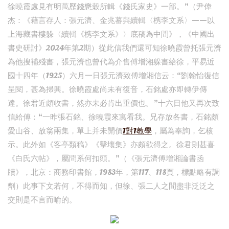
徐曉霞處見有明萬歷錢懋穀所輯《錢氏家史》一部。”（尹偉
杰：《藉言存人：張元濟、金兆蕃與續輯〈槜李文系〉——以
上海藏書樓躲〈續輯《槜李文系》〉底稿為中間》，《中國出
書史研討》2024年第2期）從此信我們還可知徐曉霞曾托張元濟
為他搜補殘書，張元濟也曾代為介售傅增湘躲書給徐，平易近
國十四年（1925）六月一日張元濟致傅增湘信云：“劉翰怡復信
呈閱，甚為掃興。徐曉霞處尚未有復音，石銘處亦即轉伊傳
達。徐君近頗收書，然亦未必肯出重價也。”十六日他又再次致
信給傅：“一昨張石銘、徐曉霞來寓看我。兄存放各書，石銘頗
愛山谷、放翁兩集，單上并未開價
1對1教學
，屬為奉詢，乞核
示。此外如《客亭類稿》《擊壤集》亦頗欲得之。徐君則甚喜
《白氏六帖》，屬問系何扣頭。”（《張元濟傅增湘論書函
牘》，北京：商務印書館，1983年，第117、118頁，標點略有調
劑）此事下文若何，不得而知，但徐、張二人之間盡非泛泛之
交則是不言而喻的。