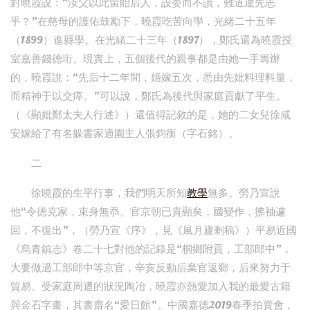
對曉霞說：“汝父以此留貽后人，設委而不讀，難道違先志
乎？”在慈母的護佑鼓勵下，曉霞吃苦向學，光緒二十五年
（1899）進縣學。在光緒二十三年（1897），鄭氏還為曉霞授
室嘉善錢德珩。現實上，五個後代的親事都是由她一手籌辦
的，曉霞說：“先后十二年間，婚嫁五次，悉由先妣料理料量，
而精神于以交瘁。”可以說，鄭氏為後代與家庭貢獻了平生。
（《顯妣鄭太夫人行述》）還值得記敘的是，她的二女兒徐咸
安嫁給了有名躲書家適園主人張鈞衡（字石銘）。
二
徐曉霞的生平行事，我們明天所知
教學
無多。勞乃宣說
他“令德克家，束身無忝。官京朝已貴顯矣，國變作，拂袖遽
回，不復出”，（勞乃宣《序》，見《風月廬剩稿》）平易近國
《烏青鎮志》卷二十七對他的記錄是“桐鄉附貢，工部郎中”，
大要做過工部郎中等京官，辛亥反動后棄官返鄉，后來努力于
貿易。受家庭周遭的狀況陶冶，曉霞亦熱愛加入我的最愛古籍
與金石字畫，其書齋名“愛日館”。中國嘉德2019春季拍賣會，