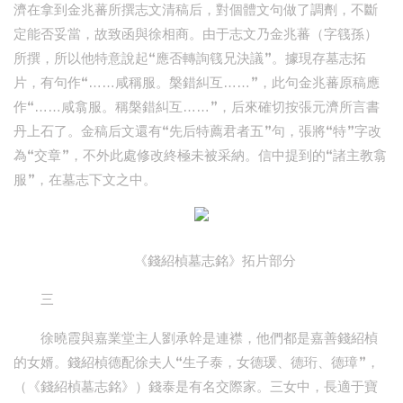
濟在拿到金兆蕃所撰志文清稿后，對個體文句做了調劑，不斷
定能否妥當，故致函與徐相商。由于志文乃金兆蕃（字篯孫）
所撰，所以他特意說起“應否轉詢篯兄決議”。據現存墓志拓
片，有句作“……咸稱服。槃錯糾互……”，此句金兆蕃原稿應
作“……咸翕服。稱槃錯糾互……”，后來確切按張元濟所言書
丹上石了。金稿后文還有“先后特薦君者五”句，張將“特”字改
為“交章”，不外此處修改終極未被采納。信中提到的“諸主教翕
服”，在墓志下文之中。
《錢紹楨墓志銘》拓片部分
三
徐曉霞與嘉業堂主人劉承幹是連襟，他們都是嘉善錢紹楨
的女婿。錢紹楨德配徐夫人“生子泰，女德瑗、德珩、德璋”，
（《錢紹楨墓志銘》）錢泰是有名交際家。三女中，長適于寶