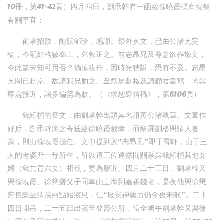
10冊，第41-42頁）四月四日，劉承幹有一函致徐曉霞磋商喪祭
有關事宜：
前承招飲，飽飫郇珍，感謝。祭外舅文，已由公渚兄完
稿，今配好格數奉上，乞教正之。前志昂兄及尊意欲作散文，
今此篇未知可用否？倘須改作，因時光狹隘，恐有不及。志昂
兄聞已赴京，故請我兄酌之。至祭屏劃格及請顧君書寫，均與
尊處接近，諸多偏勞為歉。（《求恕齋信稿》，第6106頁）
錢紹楨的祭文，由劉承幹出頭具名請黃公渚執筆。文章作
好后，劉承幹將之寄送給徐曉霞裁奪，而祭屏劃格與請人書
寫，則由徐曉霞擔任。文中提到的“志昂兄”即于寶軒，由于三
人的老婆乃一母所生，所以這三位連襟間關系與錢紹楨其他女
婿（錢共育六女）相較，更為親近。四月二十三日，劉承幹又
與徐曉霞、徐懋齋父子同車由上海到嘉善錢宅，是夜他與徐懋
齋長談至清晨兩點始寢息，但“服安神藥后仍今夜未眠”。二十
四日開吊，二十五日出殯至登壽公所，當全國午劉承幹又與徐