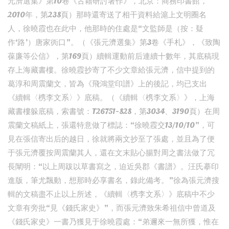
元濟選集》第10卷《古籍研討著作》，北京：商務印書館，
2010年，第238頁）那時還寄送了相干資料給滬上文明圈名
人，徐曉霞也在此中，他那時的住處是“文監師是（按：疑
作‘路’）唐家衖口”。（《張元濟選集》第3卷《手札》，《致陶
葆廉等公信》，第169頁）續輯運動前后連續十數年，其底稿現
存上海藏書樓。徐曉霞抄寄了不少文章給張元濟，信中提到的
葛淳和周震蘭文，皆為《飛鴻堂印譜》上的後記，均已支出
《續輯〈槜李文系〉》底稿。（《續輯〈槜李文系〉》，上海
藏書樓躲底稿，索書號：T26751-828，第3034、3190頁）在周
震蘭文稿紙上，張還特意做了標誌：“徐曉霞交13/10/10”，可
見在張信寄出后的越日，徐就將兩文抄至了張處，並且為了便
于張元濟覆按周震蘭其人，還在文末貼心腸對周之書法做了冗
長闡明：“以上周跋以草書寫之，迫近吳郡《書譜》。汪氏摹印
進版，筆尤飄動，想那時必享書名，錄此備考。”徐為張元濟搜
輯的文稿盡不止以上所述，《續輯〈槜李文系〉》底稿中不少
文章有旁批“見《錢氏家史》”，而張元濟致朱希祖信中曾道及
《錢氏家史》一書乃獲見于徐曉霞處：“弟邇來一無所獲，惟在