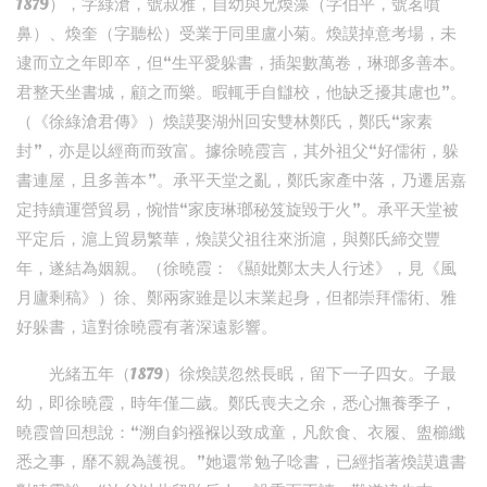
1879），字綠滄，號叔雅，自幼與兄煥藻（字伯平，號茗噴
鼻）、煥奎（字聽松）受業于同里盧小菊。煥謨掉意考場，未
逮而立之年即卒，但“生平愛躲書，插架數萬卷，琳瑯多善本。
君整天坐書城，顧之而樂。暇輒手自讎校，他缺乏擾其慮也”。
（《徐綠滄君傳》）煥謨娶湖州回安雙林鄭氏，鄭氏“家素
封”，亦是以經商而致富。據徐曉霞言，其外祖父“好儒術，躲
書連屋，且多善本”。承平天堂之亂，鄭氏家產中落，乃遷居嘉
定持續運營貿易，惋惜“家庋琳瑯秘笈旋毀于火”。承平天堂被
平定后，滬上貿易繁華，煥謨父祖往來浙滬，與鄭氏締交豐
年，遂結為姻親。（徐曉霞：《顯妣鄭太夫人行述》，見《風
月廬剩稿》）徐、鄭兩家雖是以末業起身，但都崇拜儒術、雅
好躲書，這對徐曉霞有著深遠影響。
光緒五年（1879）徐煥謨忽然長眠，留下一子四女。子最
幼，即徐曉霞，時年僅二歲。鄭氏喪夫之余，悉心撫養季子，
曉霞曾回想說：“溯自鈞襁褓以致成童，凡飲食、衣履、盥櫛纖
悉之事，靡不親為護視。”她還常勉子唸書，已經指著煥謨遺書