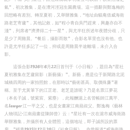
氣”，初次雅集，是在漕河涇冠生園農場。這一措辭與鄭逸梅的
回想略有差別。轉至夏初，又舉辦雅集，“地址由貓庵借威海衛
路老芝寄廬”，其他記敘，如“程小青自吳門趕來，興趣亦自不
淺”，列席者“濟濟得二十一星”，與尤半狂所述年夜體分歧，只
是少了周雞晨。“餐后，攝影而散”，合影名單里也沒有他。也
許是尤半狂多記了一位，抑或是周雞晨半途離場，未介入合
影。
這張合影1936年6月22日首刊于《小日報》，題目為“星社
夏初雅集在芝廬留影（新藝攝）”。新藝，應是位于新閘路北泥
城橋四周的一家拍照館，在那時以“藝術甚高、取價殊廉”著
稱。至于尤黃筆下的江芷老、老芝是誰呢？乃是名票江夢花
（本名子誠，號紫宸、紫塵），此報酬滬上名管帳師江萬平、
名lawyer 江一平之父，也是女畫家江南蘋叔父。鄭逸梅《藝林
人物瑣記·江南蘋畫從陳師曾》云：“星社有一次在滬市威海衛路
舉辦雅集，并攝所有人全體照，這個地址，即子誠所設的票
房。”經查1935年12月20日《社會日報》，亦曾報道“威海衛路