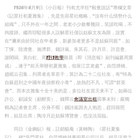
1936年6月9日《小日報》刊有尤半狂“毅盦說話”專欄文章
《記星社初夏雅集》，先是先容星社概略，“沒有什么情勢什么
組織”，只不外在一年之間，老老小少敘餐幾回，笑談吃喝，不
拘蹤跡。繼而辯駁很多人誤解星社僅以姑蘇文友為限，說實
在“邇來由於同社在申者多，新參加者更多不是姑蘇同親”，如
丁悚、陸澹盦、施濟群、錢詩嵐、朱其石、許月旦、許息盦、
謝閑鷗、黃白虹、周
1對1教學
雞晨（即《消息報》副刊編纂周冀
成），遂于“前天舉辦初夏雅集，假座江芷老處”，由范煙橋、
趙眠云召集，列席者名單若干，算計為二十二位社友，有“特為
自蘇趕到之中國年夜偵察程小青”，故熱烈不凡，可謂“群英
會”。而本次雅集十全十美的是，多位社友當天來不了，如兩位
許公、顧誠安（顧醉萸）、錢釋云
會議室出租
因事未到；嚴獨
鶴為記者會主席，分身不暇；錢詩嵐因夫人抱恙，趕回籍照
料，姑且出席；陶冷月赴姑蘇博覽會，也沒法蒞臨。
同日《金鋼鉆》報，註銷貓庵（黃轉陶）《星社夏集
記》，稱“吳門星社，自范煙橋就事明星公司以后，頓呈活潑之