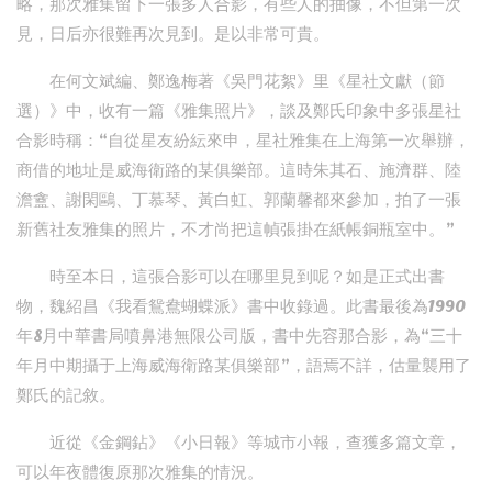
略，那次雅集留下一張多人合影，有些人的抽像，不但第一次
見，日后亦很難再次見到。是以非常可貴。
在何文斌編、鄭逸梅著《吳門花絮》里《星社文獻（節
選）》中，收有一篇《雅集照片》，談及鄭氏印象中多張星社
合影時稱：“自從星友紛紜來申，星社雅集在上海第一次舉辦，
商借的地址是威海衛路的某俱樂部。這時朱其石、施濟群、陸
澹盦、謝閑鷗、丁慕琴、黃白虹、郭蘭馨都來參加，拍了一張
新舊社友雅集的照片，不才尚把這幀張掛在紙帳銅瓶室中。”
時至本日，這張合影可以在哪里見到呢？如是正式出書
物，魏紹昌《我看鴛鴦蝴蝶派》書中收錄過。此書最後為1990
年8月中華書局噴鼻港無限公司版，書中先容那合影，為“三十
年月中期攝于上海威海衛路某俱樂部”，語焉不詳，估量襲用了
鄭氏的記敘。
近從《金鋼鉆》《小日報》等城市小報，查獲多篇文章，
可以年夜體復原那次雅集的情況。