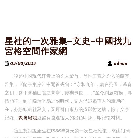
星社的一次雅集–文史–中國找九
宮格空間作家網
03/09/2025
admin
說起中國現代汗青上的文人聚首，首推王羲之介入的蘭亭
雅集，《蘭亭集序》中開首幾句：“永和九年，歲在癸丑，暮春
之初，會于會稽山陰之蘭亭，修禊事也……”至今到處頌揚，耳
熟能詳。到了晚清平易近國時代，文人們追摹前人的雅興尚
在，亦紛紜結社聚宴，又拜引自東方的攝影術之助，除了文字
記錄，
聚會場地
還留有遠邁後人的出色印跡，即記憶材料。
這里想說說產生在1936年炎天的一次星社雅集，來由很簡