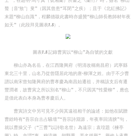
士”；在題明·馬守真（號湘蘭）所畫之《蘭竹》時，簽名“柳山
聱［音‘敖’］叟”（因其曾患“耳閉”之疾）；且于《北紅拂記》
末題“柳山自識”，程麟德跋此書時亦盛贊“柳山師長教師材年夜
如天”（此段拜見圖表1.8）。
圖表1.8 記錄曹寅以“柳山”為自號的文獻
柳山亦為名岳，在江西隆興府（明清改稱南昌府）武寧縣
東北三十里，山名乃從曾隱居此地的唐·柳渾之姓。由于不少曹
譜以南宋曾知隆興府的曹孝慶為南昌始遷祖，并稱該支后有遷
豐潤者，故曹寅之所以別名“柳山”，不只因其“性愛柳”，應也
是借此表白本身為曹孝慶后人。
曹寅詩文中另可見不少與其遠祖相干的論述：如他在賦贈
曹鋡時有“吾宗自古占騷壇”“吾宗詩淵源，年夜率回清腴”句，
就以曹操父子（“三曹”以詩歌名世）為遠宗；袁瑝題《楝亭
圖》時，亦謂“惠、穆流徽，朝野重，芳名循譽”，譽他上承曹