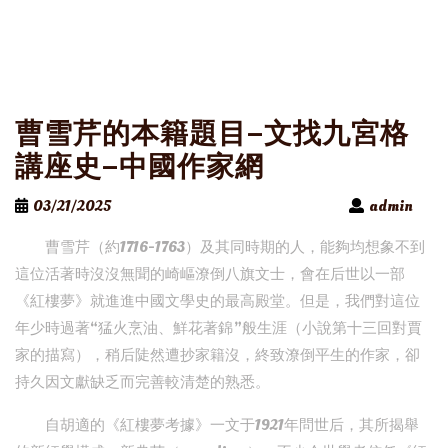
曹雪芹的本籍題目–文找九宮格
講座史–中國作家網
03/21/2025
admin
曹雪芹（約1716-1763）及其同時期的人，能夠均想象不到
這位活著時沒沒無聞的崎嶇潦倒八旗文士，會在后世以一部
《紅樓夢》就進進中國文學史的最高殿堂。但是，我們對這位
年少時過著“猛火烹油、鮮花著錦”般生涯（小說第十三回對賈
家的描寫），稍后陡然遭抄家籍沒，終致潦倒平生的作家，卻
持久因文獻缺乏而完善較清楚的熟悉。
自胡適的《紅樓夢考據》一文于1921年問世后，其所揭舉