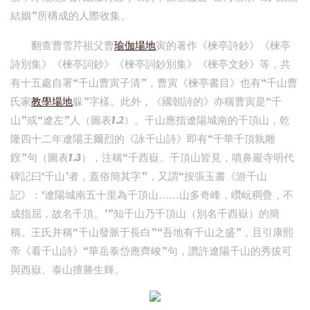
結姻”所構成的人際收集。
翻查曹雪芹祖父曹
瑜伽場地
寅的著作《楝亭詩鈔》《楝亭
詩別集》《楝亭詞鈔》《楝亭詞鈔別集》《楝亭文鈔》等，共
有十五處自署“千山曹寅子清”，曹寅《楝亭書目》也有“千山曹
氏家
教學場地
躲”字樣。此外，《國朝詩的》亦稱曹寅是“千
山”或“遼左”人（圖表1.2）。千山應指遼陽城南的千頂山，乾
隆四十二年遼陽王爾烈的《詠千山詩》即有“千華千頂孰雕
鎪”句（圖表1.3），注稱“千西嶽、千頂山皆見，噴鼻巖寺明代
碑記曰‘千山’者，蓋俗簡其字”，又謂“按張玉書《游千山
記》：‘遼陽城南五十里為千頂山……山多奇峰，巑岏稠疊，不
成指屈，故名千頂。’”知千山乃千頂山（別名千西嶽）的簡
稱。王氏并稱“千山發脈于長白”“吾地有千山之盛”，且引康熙
帝《看千山詩》“華岳泰岱應齊峻”句，讚許遼陽千山的秀拔可
與西嶽、泰山擅勝生輝。