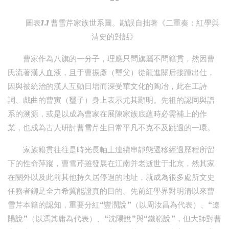
圖表1.1 曹雪芹家族世系圖。勘誤自拙著《二重奏：紅學與
清史的對話》
曹家作為八旗的一分子，理應只問旗屬不問籍貫，然因曹
氏流著漢人血液，且于曹振彥（璽父）從龍進關后接踵出仕，
因與被統治的漢人互動日增而深受華文化的陶冶，此在工詩
詞、戲曲的曹寅（璽子）身上表示尤其顯明。先祖的認同與譜
系的溯源，或是以成為曹家在展陳家族底蘊時必需補上的作
業，也成為古人研討曹雪芹生日常平凡不克不及跳過的一環。
家族籍貫往往是時光長軸上連續串靜態遷移經過歷程所留
下的性命萍蹤，曹雪芹雖發展在江南并老逝世于北京，然其家
在關外以及此前其他持久居停過的地址，就成為很多處所文史
任務者鉚足全力希冀能證真的目的。先前紅學界對明清以來曹
雪芹本籍的認知，重要分紅“豐潤說”（以周汝昌為代表）、“遼
陽說”（以馮其庸為代表）、“沈陽說”與“鐵嶺說”，但大師對曹