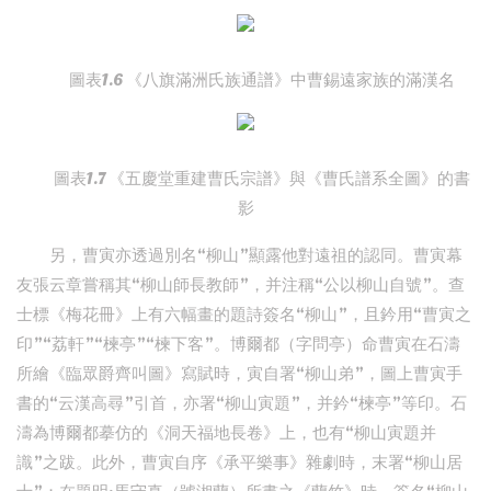
圖表1.6 《八旗滿洲氏族通譜》中曹錫遠家族的滿漢名
圖表1.7 《五慶堂重建曹氏宗譜》與《曹氏譜系全圖》的書
影
另，曹寅亦透過別名“柳山”顯露他對遠祖的認同。曹寅幕
友張云章嘗稱其“柳山師長教師”，并注稱“公以柳山自號”。查
士標《梅花冊》上有六幅畫的題詩簽名“柳山”，且鈐用“曹寅之
印”“荔軒”“楝亭”“楝下客”。博爾都（字問亭）命曹寅在石濤
所繪《臨眾爵齊叫圖》寫賦時，寅自署“柳山弟”，圖上曹寅手
書的“云漢高尋”引首，亦署“柳山寅題”，并鈐“楝亭”等印。石
濤為博爾都摹仿的《洞天福地長卷》上，也有“柳山寅題并
識”之跋。此外，曹寅自序《承平樂事》雜劇時，末署“柳山居