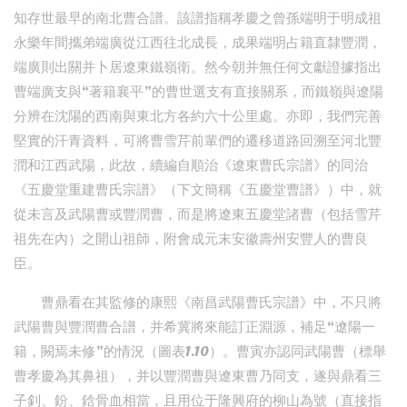
知存世最早的南北曹合譜。該譜指稱孝慶之曾孫端明于明成祖
永樂年間攜弟端廣從江西往北成長，成果端明占籍直隸豐潤，
端廣則出關并卜居遼東鐵嶺衛。然今朝并無任何文獻證據指出
曹端廣支與“著籍襄平”的曹世選支有直接關系，而鐵嶺與遼陽
分辨在沈陽的西南與東北方各約六十公里處。亦即，我們完善
堅實的汗青資料，可將曹雪芹前輩們的遷移道路回溯至河北豐
潤和江西武陽，此故，續編自順治《遼東曹氏宗譜》的同治
《五慶堂重建曹氏宗譜》（下文簡稱《五慶堂曹譜》）中，就
從未言及武陽曹或豐潤曹，而是將遼東五慶堂諸曹（包括雪芹
祖先在內）之開山祖師，附會成元末安徽壽州安豐人的曹良
臣。
曹鼎看在其監修的康熙《南昌武陽曹氏宗譜》中，不只將
武陽曹與豐潤曹合譜，并希冀將來能訂正淵源，補足“遼陽一
籍，闕焉未修”的情況（圖表1.10）。曹寅亦認同武陽曹（標舉
曹孝慶為其鼻祖），并以豐潤曹與遼東曹乃同支，遂與鼎看三
子釗、鈖、鋡骨血相當，且用位于隆興府的柳山為號（直接指