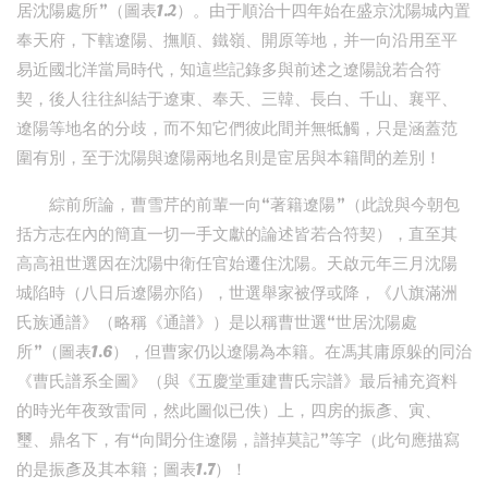
居沈陽處所”（圖表1.2）。由于順治十四年始在盛京沈陽城內置
奉天府，下轄遼陽、撫順、鐵嶺、開原等地，并一向沿用至平
易近國北洋當局時代，知這些記錄多與前述之遼陽說若合符
契，後人往往糾結于遼東、奉天、三韓、長白、千山、襄平、
遼陽等地名的分歧，而不知它們彼此間并無牴觸，只是涵蓋范
圍有別，至于沈陽與遼陽兩地名則是宦居與本籍間的差別！
綜前所論，曹雪芹的前輩一向“著籍遼陽”（此說與今朝包
括方志在內的簡直一切一手文獻的論述皆若合符契），直至其
高高祖世選因在沈陽中衛任官始遷住沈陽。天啟元年三月沈陽
城陷時（八日后遼陽亦陷），世選舉家被俘或降，《八旗滿洲
氏族通譜》（略稱《通譜》）是以稱曹世選“世居沈陽處
所”（圖表1.6），但曹家仍以遼陽為本籍。在馮其庸原躲的同治
《曹氏譜系全圖》（與《五慶堂重建曹氏宗譜》最后補充資料
的時光年夜致雷同，然此圖似已佚）上，四房的振彥、寅、
璽、鼎名下，有“向聞分住遼陽，譜掉莫記”等字（此句應描寫
的是振彥及其本籍；圖表1.7）！