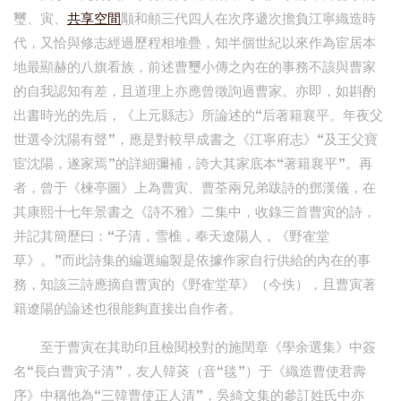
璽、寅、
共享空間
颙和頫三代四人在次序遞次擔負江寧織造時
代，又恰與修志經過歷程相堆疊，知半個世紀以來作為宦居本
地最顯赫的八旗看族，前述曹璽小傳之內在的事務不該與曹家
的自我認知有差，且道理上亦應曾徵詢過曹家。亦即，如斟酌
出書時光的先后，《上元縣志》所論述的“后著籍襄平。年夜父
世選令沈陽有聲”，應是對較早成書之《江寧府志》“及王父寶
宦沈陽，遂家焉”的詳細彌補，誇大其家底本“著籍襄平”。再
者，曾于《楝亭圖》上為曹寅、曹荃兩兄弟跋詩的鄧漢儀，在
其康熙十七年景書之《詩不雅》二集中，收錄三首曹寅的詩，
并記其簡歷曰：“子清，雪樵，奉天遼陽人，《野隺堂
草》。”而此詩集的編選編製是依據作家自行供給的內在的事
務，知該三詩應摘自曹寅的《野隺堂草》（今佚），且曹寅著
籍遼陽的論述也很能夠直接出自作者。
至于曹寅在其助印且檢閱校對的施閏章《學余選集》中簽
名“長白曹寅子清”，友人韓菼（音“毯”）于《織造曹使君壽
序》中稱他為“三韓曹使正人清”，吳綺文集的參訂姓氏中亦