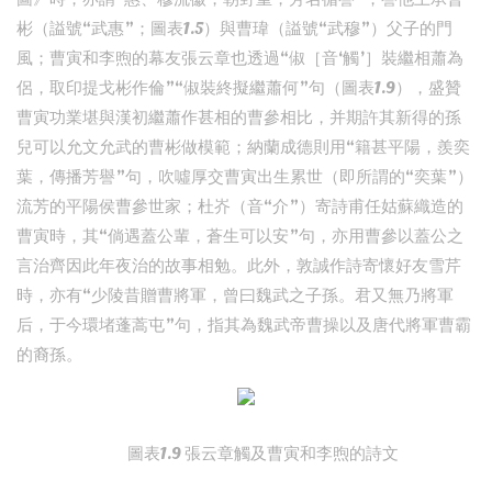
彬（謚號“武惠”；圖表1.5）與曹瑋（謚號“武穆”）父子的門
風；曹寅和李煦的幕友張云章也透過“俶［音‘觸’］裝繼相蕭為
侶，取印提戈彬作倫”“俶裝終擬繼蕭何”句（圖表1.9），盛贊
曹寅功業堪與漢初繼蕭作甚相的曹參相比，并期許其新得的孫
兒可以允文允武的曹彬做模範；納蘭成德則用“籍甚平陽，羨奕
葉，傳播芳譽”句，吹噓厚交曹寅出生累世（即所謂的“奕葉”）
流芳的平陽侯曹參世家；杜岕（音“介”）寄詩甫任姑蘇織造的
曹寅時，其“倘遇蓋公輩，蒼生可以安”句，亦用曹參以蓋公之
言治齊因此年夜治的故事相勉。此外，敦誠作詩寄懷好友雪芹
時，亦有“少陵昔贈曹將軍，曾曰魏武之子孫。君又無乃將軍
后，于今環堵蓬蒿屯”句，指其為魏武帝曹操以及唐代將軍曹霸
的裔孫。
圖表1.9 張云章觸及曹寅和李煦的詩文