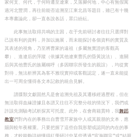
家何支、何代，于何時遷至遼東，又落腳何地，中心有無假寓
過河北豐潤，再往前能否追溯至江東北昌等題目，雖已有十幾
本專書論此，卻一直各說各話，眾口紛紜。
此事無法取得共鳴的主因，在于先前研討者往往只選擇對
己說有利的資料，并加以施展，而未能探討各個資料的實質及
其表述的視角，乃至將曹家的遠祖（多屬無實證的客觀高
攀）、進遼后的萍蹤（依據其他遼東曹氏的昏黃說法）、進關
后與其他曹氏的族屬稱呼（多因聯宗所發生的親誼），均從實
對待，無法析辨其為客不雅現實抑或客觀認定，遂一直未能提
出一可周全懂得各文本記敘的統合見解。
譜牒類文獻固然凡是會追溯先祖及其遷移經過歷程，但在
無法取得血緣證據且各譜又往往不完整分歧的情況下，我們或
許該先測驗考試析探其可托度。此外，在會商籍貫時，我
舞蹈
教室
們對內在的事務出自曹雪芹家族中人或其親朋的文本，應
賜與較年夜權重。只要把握了這些自我形塑或認同的內在的事
務，才較能夠詳細懂得紅學研討中某些透過“宦海聯宗”或“結親