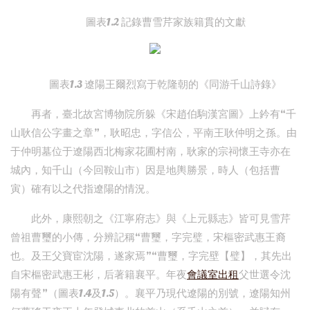
圖表1.2 記錄曹雪芹家族籍貫的文獻
圖表1.3 遼陽王爾烈寫于乾隆朝的《同游千山詩錄》
再者，臺北故宮博物院所躲《宋趙伯駒漢宮圖》上鈐有“千
山耿信公字畫之章”，耿昭忠，字信公，平南王耿仲明之孫。由
于仲明墓位于遼陽西北梅家花圃村南，耿家的宗祠懷王寺亦在
城內，知千山（今回鞍山市）因是地輿勝景，時人（包括曹
寅）確有以之代指遼陽的情況。
此外，康熙朝之《江寧府志》與《上元縣志》皆可見雪芹
曾祖曹璽的小傳，分辨記稱“曹璽，字完璧，宋樞密武惠王裔
也。及王父寶宦沈陽，遂家焉”“曹璽，字完壁【璧】，其先出
自宋樞密武惠王彬，后著籍襄平。年夜
會議室出租
父世選令沈
陽有聲”（圖表1.4及1.5）。襄平乃現代遼陽的別號，遼陽知州