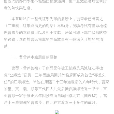
便他們的部門學術不雅點已稍嫌過期，但一直激起著后世研討
者的熱忱與思慮。
本章即站在一整代紅學先輩的肩膀上，從筆者已出書之
《二重奏：紅學與清史的對話》再動身，測驗考試有體系地梳
理曹雪芹的本籍題目以及相干文獻，盼望可導正部門吠形吠聲
的過錯，進而對曹氏前輩的性命故事有一較深入且對的的清
楚。
一、曹雪芹本籍題目的厘整
曹璽（雪芹曾祖）于康熙元年被工部織染局派駐江寧擔
負“公織造”官員，三年因該局回并外務府而成為首位“專差久
任”的江寧織造。除他在康熙二十三年過世后的八年時代，曹家
的璽、寅、颙、頫等三代四人共先后擔負該織造近一甲子，直
至曹頫一家于雍正六年因抄沒而自願回旗北京（圖表1.1）。當
時十三歲擺佈的曹雪芹，自此在京渡過三十多年的歲月。