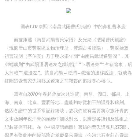
圖表1.10 康熙《南昌武陽曹氏宗譜》中的鼻祖曹孝慶
而據康熙《南昌武陽曹氏宗譜》及光緒《浭陽曹氏族譜》
（現躲唐山市豐潤區文物治理所，豐潤古名浭陽），豐潤始遷
祖曹端明（字伯亮）乃于明永樂年間“由南昌武陽遷豐潤”，其
弟端廣則“由武陽遷居遼左之鐵嶺衛”“卜居遼東”“占籍遼東，后
人掉載”“遷遼左”。該自武陽→豐潤→鐵嶺的遷移說法，就成為
紅圈追索曹家先祖移居遼東之前籍貫的追蹤關心核心。
筆者自2010年春起曾屢次赴進賢、南昌、湖口、都昌、上
海、南京、北京、豐潤等地，盡能夠綜覽相干的譜牒和碑刻。
然因各譜中的世系常記錄紛歧，故我們應有需要將宗族汗青的
文本放到年夜汗青的頭緒中加以對比，以辨定各譜觸及遠祖之
記敘能否可托。在《中國度譜總目》著錄的曹氏譜牒凡275部，
學界有從此中的幾部鑒定孝慶是宋靈壽（今河北石家莊市靈壽