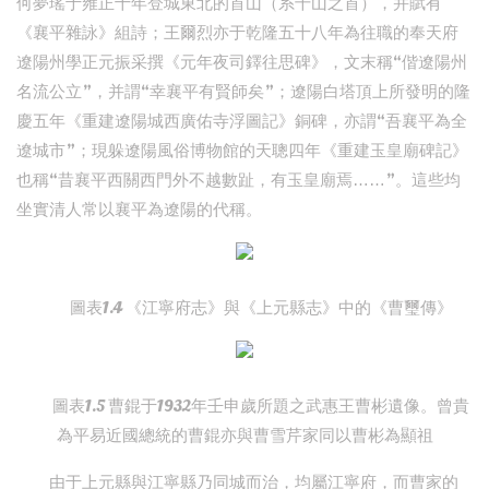
何夢瑤于雍正十年登城東北的首山（系千山之首），并賦有
《襄平雜詠》組詩；王爾烈亦于乾隆五十八年為往職的奉天府
遼陽州學正元振采撰《元年夜司鐸往思碑》，文末稱“偕遼陽州
名流公立”，并謂“幸襄平有賢師矣”；遼陽白塔頂上所發明的隆
慶五年《重建遼陽城西廣佑寺浮圖記》銅碑，亦謂“吾襄平為全
遼城市”；現躲遼陽風俗博物館的天聰四年《重建玉皇廟碑記》
也稱“昔襄平西關西門外不越數趾，有玉皇廟焉……”。這些均
坐實清人常以襄平為遼陽的代稱。
圖表1.4 《江寧府志》與《上元縣志》中的《曹璽傳》
圖表1.5 曹錕于1932年壬申歲所題之武惠王曹彬遺像。曾貴
為平易近國總統的曹錕亦與曹雪芹家同以曹彬為顯祖
由于上元縣與江寧縣乃同城而治，均屬江寧府，而曹家的