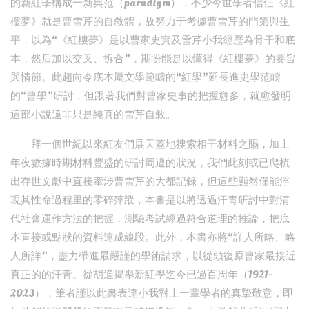
的新紅學構成一新典范（paradigm），不少今世學者信任《紅
樓夢》就是曹雪芹的自敘體，故努力于考據曹雪芹的門第與生
平，以為“《紅樓夢》是以曹家史實及雪芹小我經歷為骨干和底
本，然后加以交叉、拆合”，期盼能是以懂得《紅樓夢》的要旨
與情節。此趨向令底本屬文學範疇的“紅學”延長進史學范疇
的“曹學”研討，但跟著我們對曹家史事的把握愈多，就愈發明
這部小說遠非只是純真的雪芹自敘。
拜一個世紀以來紅友們展天蓋地搜索相干材料之賜，加上
年夜數據時期材料豐盛的研討周遭的狀況，我們此刻或已爬梳
出存世文獻中直接牽涉曹雪芹的大都記錄，但這些顯然僅能浮
現其性命過程里的零碎萍蹤，本書是以將透過汗青研討中對清
代社會運作方法的把握，測驗考試經過符合道理的推論，把底
本直接或點狀的資料連成線段。此外，本書亦將“詳人所略、略
人所詳”，盡力帶進最嚴謹的學術請求，以從頭復原曹家最接近
真正的的汗青。從胡適揭舉新紅學迄今已過百周年（1921-
2023），筆者謹以此書表達小我對上一輩學者的真摯敬意，即