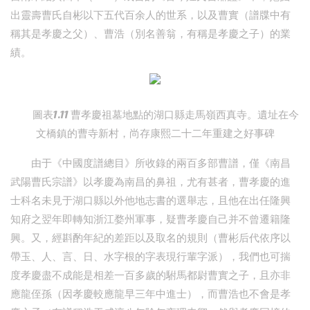
出靈壽曹氏自彬以下五代百余人的世系，以及曹實（譜牒中有
稱其是孝慶之父）、曹浩（別名善翁，有稱是孝慶之子）的業
績。
圖表1.11 曹孝慶祖墓地點的湖口縣走馬嶺西真寺。遺址在今
文橋鎮的曹寺新村，尚存康熙二十二年重建之好事碑
由于《中國度譜總目》所收錄的兩百多部曹譜，僅《南昌
武陽曹氏宗譜》以孝慶為南昌的鼻祖，尤有甚者，曹孝慶的進
士科名未見于湖口縣以外他地志書的選舉志，且他在出任隆興
知府之翌年即轉知浙江婺州軍事，疑曹孝慶自己并不曾遷籍隆
興。又，經斟酌年紀的差距以及取名的規則（曹彬后代依序以
帶玉、人、言、日、水字根的字表現行輩字派），我們也可揣
度孝慶盡不成能是相差一百多歲的駙馬都尉曹實之子，且亦非
應龍侄孫（因孝慶較應龍早三年中進士），而曹浩也不會是孝