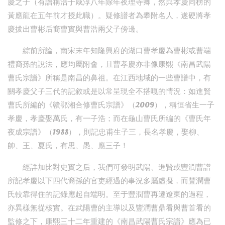
慶之子（有譜稱浩于咸淳八年除年夜理寺卿，然與孝慶同榜的
黃應龍在五年前才授此職）。疑修譜者為攀附名人，遂硬將孝
慶拔出曹彬后裔曹實與曹浩兩父子傍邊。
綜前所論，南宋末年知隆興府的湖口曹孝慶為曹彬或曹端
禮裔孫的說法，應均屬附會，且曹孝慶亦非像康熙《南昌武陽
曹氏宗譜》所稱是南昌的鼻祖。在江西地域的一些曹譜中，有
關孝慶父子三代的記敘或是以常呈現全不搭嘎的情況：如進賢
曹氏所編的《贛鄂湘合修曹氏宗譜》（2009），稱恒省生一子
孝慶，孝慶娶萬氏，有一子浩；而在龜山曹氏所編的《曹氏年
夜成宗譜》（1988），則記忠甫生子三，長名孝慶，娶柳、
帥、王、夏氏，有思、愚、應三子！
經詳加比對史實之后，我們可發明武陽、進賢或豐潤曹譜
所記孝慶以下四代裔孫的官吏經過的事況多屬虛擬，而豐潤曹
氏較靠得住的記錄應起自端明。至于豐潤曹再遷遼東的過程，
亦異樣無從核實。在武陽曹的主導以及豐潤曹鼎看與曹首看的
監修之下，康熙三十二年重建的《南昌武陽曹氏宗譜》應為已