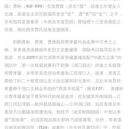
縣）曹彬（931-999）玄孫曹實（原名“晟”，靖康元年遭金人
北擄，因避金太宗完顏晟而更名“寔”，通“實”或“是”）之子，
亦有指其是唐豫章（今南昌市進賢縣）曹端禮十三世孫應龍之
侄孫，惟此兩支曹氏似無直接關系。
斟酌曹彬、曹實、曹應龍與曹孝慶均為史乘中可考之人
物，筆者遂透過幾個年夜型文史數據庫，測驗考試梳理其生平
業績，并在2011年新竹清華年夜學藏書樓裝配“中國方志庫”的
測試中，第一次檢索就勝利于乾隆《湖口縣志》的進士名錄發
明曹孝慶，令學界首度得知孝慶為江西湖口人。接著，筆者又
爬梳了約二十種曹譜以及大批志書和宋元著作，且赴本地覓得
孝慶葬于湖口文橋走馬嶺的“西真寺祖墓”（圖表1.11），更縷析
出曹孝慶家族于唐宋時代的移居途徑：從安徽宣州南陵縣→江
西江州彭澤縣→饒州都昌縣龜山→江州湖口縣，知其進贛后年
夜致不出鄱陽湖周遭地域。無怪乎《南宋館閣續錄》中曾以孝
慶“貫南康”，此或因都昌縣在那時乃隸南康軍。此外，筆者還
自南宋紹興四年（1134）成書的《古今姓氏書辯證》中，挖掘