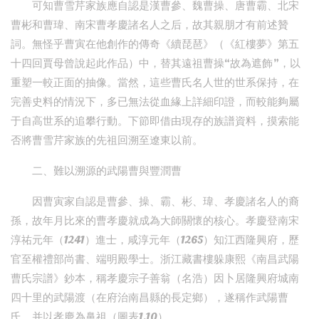
可知曹雪芹家族應自認是漢曹參、魏曹操、唐曹霸、北宋
曹彬和曹瑋、南宋曹孝慶諸名人之后，故其親朋才有前述贊
詞。無怪乎曹寅在他創作的傳奇《續琵琶》（《紅樓夢》第五
十四回賈母曾說起此作品）中，替其遠祖曹操“故為遮飾”，以
重塑一較正面的抽像。當然，這些曹氏名人世的世系保持，在
完善史料的情況下，多已無法從血緣上詳細印證，而較能夠屬
于自高世系的追攀行動。下節即借由現存的族譜資料，摸索能
否將曹雪芹家族的先祖回溯至遼東以前。
二、難以溯源的武陽曹與豐潤曹
因曹寅家自認是曹參、操、霸、彬、瑋、孝慶諸名人的裔
孫，故年月比來的曹孝慶就成為大師關懷的核心。孝慶登南宋
淳祐元年（1241）進士，咸淳元年（1265）知江西隆興府，歷
官至權禮部尚書、端明殿學士。浙江藏書樓躲康熙《南昌武陽
曹氏宗譜》鈔本，稱孝慶宗子善翁（名浩）因卜居隆興府城南
四十里的武陽渡（在府治南昌縣的長定鄉），遂稱作武陽曹
氏，并以孝慶為鼻祖（圖表1.10）。