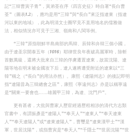
記“三韓曹寅子青”，寅弟荃在序《四言史征》時自署“長白曹
荃”（圖表1.2），應均是用“三韓”與“長白”來泛指遼東（指遼
河以東的地域），此為明清文士圈罕見不直用地名的儒雅做
法，相似情況亦可見于三湘、嶺南和八閩等例。
“三韓”原指朝鮮半島南部的馬韓、辰韓和弁韓三個小國，
由于遼圣宗開泰五年（1016）耶律世良年夜破高麗軍時，除斬
首數萬級，還將大批來自三韓的俘虜遷置遼東，故當沈陽、遼
陽等地在明末被金國攻下后，遼人遂將遭受附近的遼東以“三
韓”稱之（“長白”的用法亦然）。康熙《遼陽州志》的後記即明
指“遼陽昔為三韓總會之區”，康熙《寧遠州志》亦是以稱寧遠
是“關東一要會也……雄麗甲三韓，為遼、沈門戶”。
更有甚者，大批與曹家人歷宦經過歷程相涉的清代方志類
官書中，有謂振彥是“遼陽人”“奉天人”“遼東人”“奉天遼東
人”“奉天遼陽人”或“遼東遼陽人”，曹璽是“遼東漢甲士”“漢
軍，世居沈陽”，或指曹寅是“奉天人”“千隱士”“世居沈陽”“世