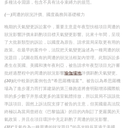
多種法令淵源，包含不具有法令束縛力的規范。
(一)周遭的狀況評價、國度義務與基礎權力
晚期的天氣變更訴訟案中，重要主意是年夜型扶植項目周遭的
狀況影響評價未斟酌項目標天氣變更影響。比來十年間，呈現
了大批新類型的訴訟，以國度為原告、請求當局采取更有用的
政策。在最早的案件中，法院把天氣變更論述為一種周遭的狀
況題目，試圖在既有的周遭的狀況法框架內管理。此類訴訟多
產生在英國、美國和澳年夜利亞，被告請求年夜型項目允許審
批經過歷程中的周遭的狀況影響
瑜伽場地
評價斟酌天氣變更。
(30)此中較新的案例包含“希思羅機場案”。被告以為希思羅機
場為了進步運力而打算建築的第三條跑道將會明顯增添國際航
班的多少數字并形成更多的溫室氣體排放，所以當局不該該批
準該項目。固然上訴法院支撐了被告的主意，但英國最高法院
終極以為當局曾經在《巴黎協議》的目的內制訂了更嚴厲的天
氣政策，并且在項目環評中充足斟酌了周遭的狀況影響。
(31)“天氣作為一種周遭的狀況題目”的高光時辰莫過于美國