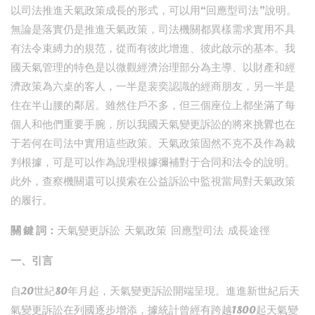
以司法推進天氣政策成長的形式，可以用“回應型司法”說明。
無論是落實仍是推進天氣政策，司法機關都異樣需求實用不具
有法令束縛力的規范，從而有彼此增進、彼此啟示的基本。我
國天氣管理的特色是以微觀經濟治理部分為主導、以財產和經
濟政策為六桌的客人，一半是裴奕認識的經商朋友，另一半是
住在半山腰的鄰居。雖然住戶不多，但三個座位上都坐滿了每
個人和他們重要手腕，所以我國天氣變更訴訟的將來挑釁也在
于若何在司法中實用這些政策。天氣政策固然不克不及作為裁
判根據，可是可以作為說理根據彌補對于合同和法令的說明。
此外，查察機關還可以摸索在公益訴訟中監視當局對天氣政策
的履行。
關 鍵 詞：
天氣變更訴訟 天氣政策 回應型司法 成長途徑
一、引言
自20世紀80年月起，天氣變更訴訟開端呈現。進進新世紀后天
氣變更訴訟在列國逐步增添，據統計曾經有跨越1800起天氣變