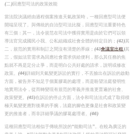
(二)回應型司法的政策效能
當法院決議經由過程個案推進天氣政策時，一種回應型司法便
開端呈現了。與傳統的自治型司法比擬，回應型司法重要特色
有三個：其一，法令規范在司法中獲得實用是由於它們可以領
導法官完成國民小我、公私組織或社會全體的特定目的；(42)其
二，規范的實用和制訂之間沒有清楚的界線；(43
會議室出租
)其
三，假如法官需求為回應社會需求供給便利，那么其任務的焦
點就不再是定分止爭，而是明白公共好處的請求，說明或修改
政策。(44)詳細到天氣變更訴訟的實行，不丟臉出在訴訟的啟動
方面，被告并不知足于個案膠葛的處理，而是盼望法庭發明性
地實用法令，從而轉變現有規范的寄義并推進更普遍的社會、
政策變更。(45)在訴訟的停止方面，法令和司法法式成了取得積
極天氣變更應對後果的手腕，法庭的腳色更像是社會和政策變
更的推進者，而非詳細爭議的膠葛處理者。(46)
這種回應型司法相似于傳統所說的“能動司法”。在較為廣泛的