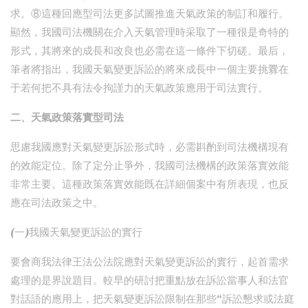
求。⑧這種回應型司法更多試圖推進天氣政策的制訂和履行。
顯然，我國司法機關在介入天氣管理時采取了一種很是奇特的
形式，其將來的成長和改良也必需在這一條件下切磋。最后，
筆者將指出，我國天氣變更訴訟的將來成長中一個主要挑釁在
于若何把不具有法令拘謹力的天氣政策應用于司法實行。
二、天氣政策落實型司法
思慮我國應對天氣變更訴訟形式時，必需斟酌到司法機構現有
的效能定位。除了定分止爭外，我國司法機構的政策落實效能
非常主要。這種政策落實效能既在詳細個案中有所表現，也反
應在司法政策之中。
(一)我國天氣變更訴訟的實行
要會商我法律王法公法院應對天氣變更訴訟的實行，起首需求
處理的是界說題目。較早的研討把重點放在訴訟當事人和法官
對話語的應用上，把天氣變更訴訟限制在那些“訴訟懇求或法庭