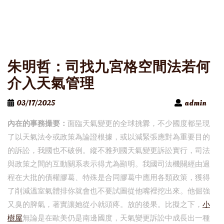
朱明哲：司找九宮格空間法若何
介入天氣管理
03/17/2025
admin
內在的事務撮要：
面臨天氣變更的全球挑釁，不少國度都呈現
了以天氣法令或政策為論證根據，或以減緊張應對為重要目的
的訴訟，我國也不破例。縱不雅列國天氣變更訴訟實行，司法
與政策之間的互動關系表示得尤為顯明。我國司法機關經由過
程在大批的債權膠葛、特殊是合同膠葛中應用各類政策，獲得
了削減溫室氣體排你就會也不要試圖從他嘴裡挖出來。他倔強
又臭的脾氣，著實讓她從小就頭疼。放的後果。比擬之下，
小
樹屋
無論是在歐美仍是南邊國度，天氣變更訴訟中成長出一種