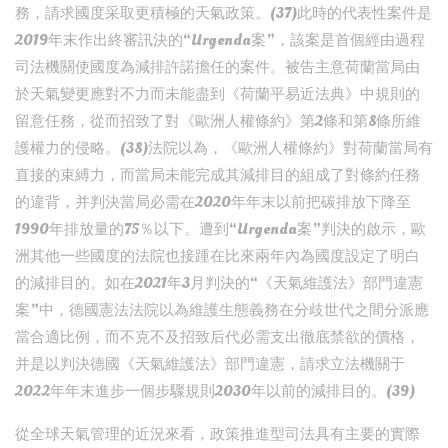
務，請求國度采取更積極的天氣政策。(37)此時的代表性案件是
2019年末作出終審訊決的“Urgenda案”，該案是首個經由過程
司法機關使國度為減排許諾擔任的案件。被告主意荷蘭當局由
於天氣變更應對不力而未能盡到《荷蘭平易近法典》中規則的
留意任務，從而招致了對《歐洲人權條約》第2條和第8條所維
護權力的侵略。(38)法院以為，《歐洲人權條約》對荷蘭當局有
直接的束縛力，而當局未能完成其減排目的組成了對條約任務
的違背，并判決當局必需在2020年年末以前把碳排放下降至
1990年排放量的75％以下。遭到“Urgenda案”判決的啟示，歐
洲其他一些國度的法院也接踵在比來兩年內為國度設定了明白
的減排目的。如在2021年3月判決的“《天氣維護法》部門違憲
案”中，德國憲法法院以為維護生態義務在分歧世代之間分派應
當合適比例，而不克不及招致后代必需支出徹底禁欲的價格，
并是以判決德國《天氣維護法》部門違憲，請求立法機關于
2022年年末進步一個步驟規則2030年以前的減排目的。(39)
從全球天氣管理的近況來看，政策推進型司法具有主要的實際