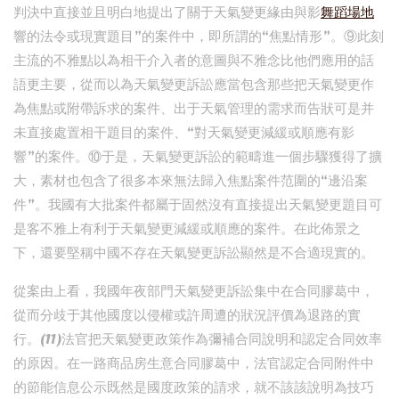
判決中直接並且明白地提出了關于天氣變更緣由與影
舞蹈場地
響的法令或現實題目”的案件中，即所謂的“焦點情形”。⑨此刻
主流的不雅點以為相干介入者的意圖與不雅念比他們應用的話
語更主要，從而以為天氣變更訴訟應當包含那些把天氣變更作
為焦點或附帶訴求的案件、出于天氣管理的需求而告狀可是并
未直接處置相干題目的案件、“對天氣變更減緩或順應有影
響”的案件。⑩于是，天氣變更訴訟的範疇進一個步驟獲得了擴
大，素材也包含了很多本來無法歸入焦點案件范圍的“邊沿案
件”。我國有大批案件都屬于固然沒有直接提出天氣變更題目可
是客不雅上有利于天氣變更減緩或順應的案件。在此佈景之
下，還要堅稱中國不存在天氣變更訴訟顯然是不合適現實的。
從案由上看，我國年夜部門天氣變更訴訟集中在合同膠葛中，
從而分歧于其他國度以侵權或許周遭的狀況評價為退路的實
行。(11)法官把天氣變更政策作為彌補合同說明和認定合同效率
的原因。在一路商品房生意合同膠葛中，法官認定合同附件中
的節能信息公示既然是國度政策的請求，就不該該說明為技巧