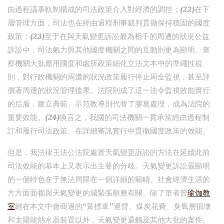
由過程議事軌制構成的司法政策介入對經濟的調控；(22)在下
層管理方面，司法也在經由過程刑事裁判貫徹保持穩固的國度
政策；(23)至于在與天氣變更訴訟最為相干的周遭的狀況公益
訴訟中，司法氣力與其他國度機關之間的互動則更為顯明。查
察機關大批應用國度和處所政策細化立法文本中的準繩性規
則，對行政機關的周遭的狀況政策履行停止周全監視，甚至評
價著周遭的狀況管理後果。法院則成了這一法令監視效能實行
的后盾，建立典範、示范教導則代替了膠葛處理，成為法院的
重要效能。(24)換言之，我國的司法機關一貫承當經由過程制
訂和履行司法政策、在詳細審訊實行中貫徹國度政策的效能。
但是，我法律王法公法院處置天氣變更訴訟的方法在延續此前
司法效能的基本上又表示出主要的分歧。天氣變更訴訟最顯明
的一個特色在于無法局限在一個詳細的範疇。社會經濟生涯的
方方面面都與天氣變更的減緊張順應有關。除了筆者曾
瑜伽教
室
經在本文中會商過的“黃標車”運營、煤炭花費、臭氧層損壞
和太陽能熱水器裝置以外，天氣變更還觸及其他大批的案件。