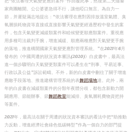
把“依法審理天氣變更應對案件”作回覆此事，然後第二天隨秦
家商團離開。公公婆婆急得不行，讓他啞口無言。為自力一
節，并遲疑滿志地提出：“依法審理在應對因排放溫室氣體、臭
氧層損耗物資等直接或直接影響天氣變更經過歷程中發生的案
件，包含天氣變更減緩類案件和睦候變更順應類案件。重視應
用多種司法裁判手腕，增進減緩、順應兩種應對天氣變更手腕
的落地，推進構開國家天氣變更應對管理系統。”在2021年6月
發布的《中國周遭的狀況資本審訊(2020)》白皮書中，最高法
進一個步驟明白天氣變更類案件可以產生在“刑事、平易近事、
行政以及公益”訴訟範疇。不外，新的白皮書中刪往了關于增進
應敵手段落地、推進建構管理系統的表
舞蹈場地
達。此外，兩
年的白皮書在減緩類案件的分類年夜體分歧，都包含新動力開
闢應用、節能辦事、節
舞蹈教室
能減排、臭氧層耗費物資把持
等案件。
2021年，最高法在關于周遭的狀況資本審訊的看法中把“助推動
力反動，增進經濟社會綠色低碳轉型”作為一個自力的部門提