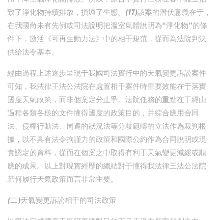
致了淨化物持續排放，損壞了生態。(17)該案的潛伏意義在于，
在我國尚未有先例或司法說明把溫室氣體說明為“淨化物”的條
件下，激活《可再生動力法》中的相干規范，從而為法院判決
供給法令基本。
經由過程上述逐步呈現于我國司法實行中的天氣變更訴訟案件
可知，我法律王法公法院在處置相干案件時重要效能在于落實
國度天氣政策，而非個案定分止爭。法院任務的重點在于經由
過程各類各樣的文件懂得國度的政策目的，并綜合應用合同
法、侵權行動法、周遭的狀況法等分歧範疇的立法作為裁判根
據，以不具有法令拘謹力的政策和國際公約作為合同說明或現
實認定的資料，從而在個案之中取得有利于天氣變更減緩或順
應的成果。以上對現實經歷的總結對于懂得我法律王法公法院
若何履行天氣政策而言非常主要。
(二)天氣變更訴訟相干的司法政策