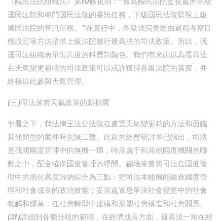
《國民法院組織法》第10條規則：“最高國民法院監視處所各級
國民法院和專門國民法院的審訊任務，下級國民法院監視上級
國民法院的審訊任務。”在實行中，各級法院更經由過程考察目
標設定等方法請求上級法院履行最高法的司法政策。所以，我
國司法組織表示出高度的科層制顏色。我們有來由以為最高法
在天氣變更範疇的司法政策可以或許獲得各級法院的落實，并
終極以此參與天氣管理。
(三)司法落實天氣政策的新挑釁
乍看之下，我法律王法公法院在處置天氣變更時的方法和面臨
其他類型的案件時別無二致。此前的經歷研討早已指出，司法
是我國國度管理中的無機一環，時辰處于和其他國度機關的聯
動之中，配合確保國度管理的睜開。顧培東曾將司法在國度管
理中的感化高度歸納綜合為三點：把司法本能機能融進國度管
理和社會成長的政治效能；妥當處置息爭決社會變更中的社會
牴觸和膠葛；在社會轉型中建構和形塑社會構造和社會關系。
(21)詳細到各個分歧的範疇，在經濟成長方面，最高法一向在經