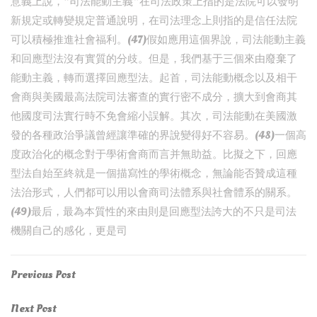
意義上說，“司法能動主義”在司法政策上指的是法院可以發明
新規定或轉變規定普通說明，在司法理念上則指的是信任法院
可以積極推進社會福利。(47)假如應用這個界說，司法能動主義
和回應型法沒有實質的分歧。但是，我們基于三個來由廢棄了
能動主義，轉而選擇回應型法。起首，司法能動概念以及相干
會商與美國最高法院司法審查的實行密不成分，擴大到會商其
他國度司法實行時不免會縮小誤解。其次，司法能動在美國激
發的各種政治爭議曾經讓準確的界說變得好不容易。(48)一個高
度政治化的概念對于學術會商而言并無助益。比擬之下，回應
型法自始至終就是一個描寫性的學術概念，無論能否贊成這種
法治形式，人們都可以用以會商司法體系與社會體系的關系。
(49)最后，最為本質性的來由則是回應型法誇大的不只是司法
機關自己的感化，更是司
Post
Previous
Previous Post
Post
navigation
Next
Next Post