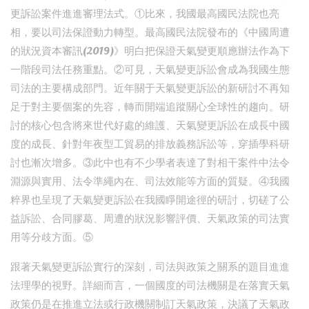
更訴訟案件進進審理法式。①比來，我國最高國民法院也亮
相，要以司法保證動力轉型。最高國民法院發布的《中國周遭
的狀況資本審訊(2019)》明白把保證天氣變更順應辦法作為下
一階段司法任務重點。②可見，天氣變更訴訟會成為我國生態
司法的主要構成部門。近年關于天氣變更訴訟的新研討不再知
足于對主要個案的先容，轉而開端追蹤關心全球性的趨向。研
討的核心包含將來世代好處的維護、天氣變更訴訟在成長中國
度的成長、針對年夜型工貿易的排放義務訴訟等，穿插學科研
討也漸次增多。③此中也有不少學者表達了對相干案件中法令
淵源與實用、法令準繩內在、司法效能等方面的質疑。④我國
粹界也呈現了天氣變更訴訟在我國睜開途徑的研討，切磋了公
益訴訟、合同膠葛、周遭的狀況影響評價、天氣政策的司法實
用等分歧方面。⑤
跟著天氣變更訴訟實行的深刻，司法與政策之關系的題目進進
法理學的視野。詳細而言，一個國度的司法機關是在落實天氣
政策仍是在推進立法或行政機關制訂天氣政策，決議了天氣政