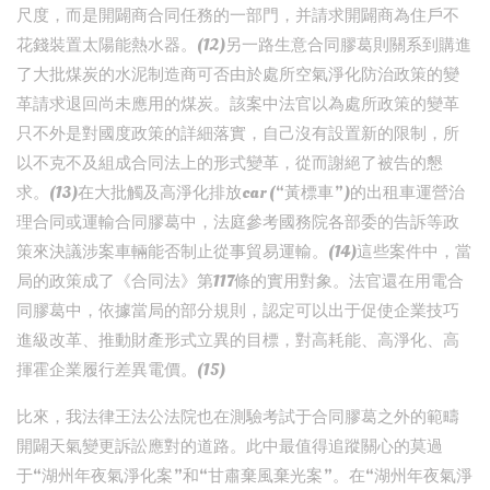
尺度，而是開闢商合同任務的一部門，并請求開闢商為住戶不
花錢裝置太陽能熱水器。(12)另一路生意合同膠葛則關系到購進
了大批煤炭的水泥制造商可否由於處所空氣淨化防治政策的變
革請求退回尚未應用的煤炭。該案中法官以為處所政策的變革
只不外是對國度政策的詳細落實，自己沒有設置新的限制，所
以不克不及組成合同法上的形式變革，從而謝絕了被告的懇
求。(13)在大批觸及高淨化排放car (“黃標車”)的出租車運營治
理合同或運輸合同膠葛中，法庭參考國務院各部委的告訴等政
策來決議涉案車輛能否制止從事貿易運輸。(14)這些案件中，當
局的政策成了《合同法》第117條的實用對象。法官還在用電合
同膠葛中，依據當局的部分規則，認定可以出于促使企業技巧
進級改革、推動財產形式立異的目標，對高耗能、高淨化、高
揮霍企業履行差異電價。(15)
比來，我法律王法公法院也在測驗考試于合同膠葛之外的範疇
開闢天氣變更訴訟應對的道路。此中最值得追蹤關心的莫過
于“湖州年夜氣淨化案”和“甘肅棄風棄光案”。在“湖州年夜氣淨