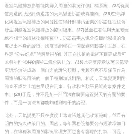
溫室氣體排放影響能夠歸入周遭的狀況評價目標系統，(25)從而
使周遭的狀況評價退路的天氣變更訴訟成為能夠。(26)空氣淨
化與溫室氣體排放的同源性使得針對排污企業的訴訟往往也會
發生削減溫室氣體排放的協同後果。(27)甚至在看似與天氣變更
絕不相干的用益物權膠葛中，訴訟當事人也會從節能減排的角
度提出本身的論證。國度電網就在一個探礦權膠葛中主意，在
界定“公共好處”時應當斟酌到其正在扶植的電網項目建成后可
以每年削減440億噸二氧化碳排放。(28)此等廣度意味著天氣變
更訴訟無法成為一個自力的訴訟類型，尤其不克不及僅僅作為
周遭的狀況司法的一個子種別加以斟酌。相反，天氣變更斟酌
簡直不成防止地會呈現在刑事、行政和各類平易近商事案件之
中。(29)于是，并不是某一部門法官將要處置與天氣有關的案
件，而是一切法官都能夠碰到相干的論證。
此外，天氣變更不只在廣度上遠遠跨越其他政策範疇，並且有
明白的持久政策目的。固然，每年國務院都要公布經濟增加目
的，在維穩和周遭的狀況管理方面也會有響應的打算，可是，