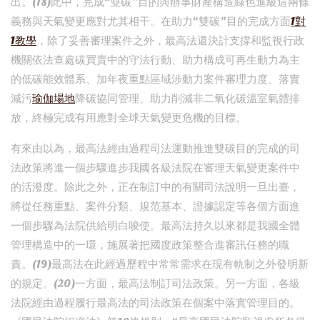
出。(18)此中，完成“雙碳”目的與辦事財產構造綠色進級這兩條
義務與天氣變更應對尤其相干。在助力“雙碳”目的完成方面
1對
1教學
，除了妥善審理案件之外，最高法還決計支撐和監視行政
機關依法查處碳買賣中的守法行動、助力構成可再生動力為主
的低碳能效體系、加年夜重點區域涉動力案件審理力度、落實
減污
瑜伽場地
降碳協同管理、助力削減非二氧化碳溫室氣體排
放，終極完成有用應對全球天氣變更危機的目標。
有來由以為，最高法經由過程司法運動推進雙碳目的完成的司
法政策將進一個步驟進步我國各級法院在審理天氣變更案件中
的活潑度。除此之外，正在制訂中的有關司法說明一旦出臺，
將從任務重點、案件分類、規范基本、證據認定等各個方面進
一個步驟為法院供給明白唆使。最高法持久以來都是我國全體
管理構造中的一環，施展著把國度政策整合進審訊任務的職
責。(19)最高法在此經過歷程中常常需求在現有軌制之外發明新
的規定。(20)一方面，最高法制訂司法政策。另一方面，各級
法院經由過程履行最高法的司法政策在個案中落實管理目的。