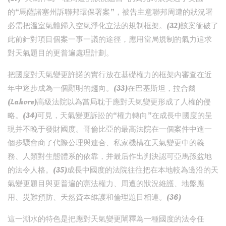
的“馬薩諸塞州訴聯邦環保署案”，被告主意聯邦周遭的狀況署
必需把溫室氣體歸入空氣淨化立法的規制框架。(32)該案衝破了
此前針對項目個案一事一議的途徑，應用當局規制的氣力追求
對天氣題目的更普遍處理計劃。
把國度對天氣變更許諾的實行放在基礎權力的框架內審查在近
年中逐步成為一個顯明的趨向。(33)在巴基斯坦，拉合爾
(Lahore)高級法院以為當局耽于應對天氣變更形成了人權的侵
略。(34)可見，天氣變更訴訟的“權力轉向”在成長中國度的呈
現并不晚于發財國度。哥倫比亞的最高法院在一個案件中進一
個步驟會商了代際公理與連合、私家機構在天氣變更中的義
務、人類對生態體系的依靠，并最后作出判決認可亞馬孫盆地
的法令人格。(35)成長中國度的法院往往把在本地較為邊沿的天
氣變更題目與更普遍的憲法權力、周遭的狀況維護、地盤應
用、災難預防、天然資本維護和倫理題目相連。(36)
這一潮水的特色是把應對天氣變更闡釋為一種國度的法令任