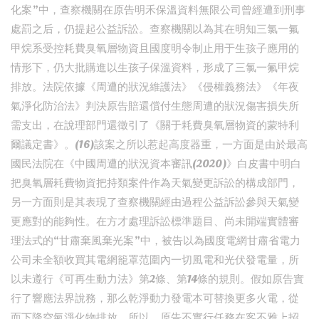
化案”中，查察機關在原告明禾保溫資料無限公司曾經遭到刑事
處罰之后，仍提起公益訴訟。查察機關以為其在明知三氯一氟
甲烷系受控耗費臭氧層物資且國度明令制止用于生孩子應用的
情形下，仍大批購進以生孩子保溫資料，形成了三氯一氟甲烷
排放。法院依據《周遭的狀況維護法》《侵權義務法》《年夜
氣淨化防治法》判決原告賠還償付生態周遭的狀況傷害損失所
需支出，在說理部門還徵引了《關于耗費臭氧層物資的蒙特利
爾議定書》。(16)該案之所以惹起高度器重，一方面是由於最高
國民法院在《中國周遭的狀況資本審訊(2020)》白皮書中明白
把臭氧層耗費物資把持類案件作為天氣變更訴訟的構成部門，
另一方面則是其表現了查察機關經由過程公益訴訟參與天氣變
更應對的能夠性。在方才處理訴訟標準題目、尚未開端實體審
理法式的“甘肅棄風棄光案”中，被告以為國度電網甘肅省電力
公司未全額收買其電網籠罩范圍內一切風電和光伏發電量，所
以未遵行《可再生動力法》第2條、第14條的規則。假如原告實
行了響應法界說務，那么乾淨動力發電本可替換更多火電，從
而下降空氣淨化物排放。所以，原告不實行任務在客不雅上招