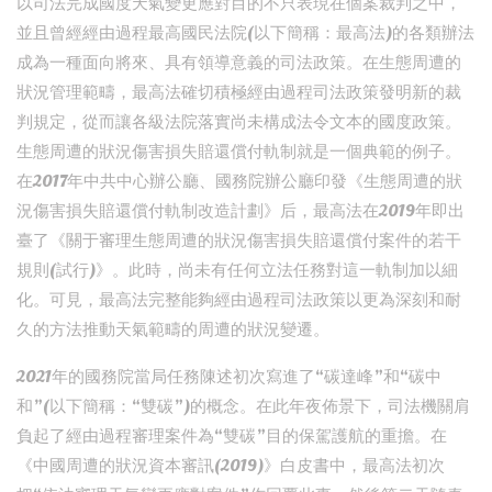
以司法完成國度天氣變更應對目的不只表現在個案裁判之中，
並且曾經經由過程最高國民法院(以下簡稱：最高法)的各類辦法
成為一種面向將來、具有領導意義的司法政策。在生態周遭的
狀況管理範疇，最高法確切積極經由過程司法政策發明新的裁
判規定，從而讓各級法院落實尚未構成法令文本的國度政策。
生態周遭的狀況傷害損失賠還償付軌制就是一個典範的例子。
在2017年中共中心辦公廳、國務院辦公廳印發《生態周遭的狀
況傷害損失賠還償付軌制改造計劃》后，最高法在2019年即出
臺了《關于審理生態周遭的狀況傷害損失賠還償付案件的若干
規則(試行)》。此時，尚未有任何立法任務對這一軌制加以細
化。可見，最高法完整能夠經由過程司法政策以更為深刻和耐
久的方法推動天氣範疇的周遭的狀況變遷。
2021年的國務院當局任務陳述初次寫進了“碳達峰”和“碳中
和”(以下簡稱：“雙碳”)的概念。在此年夜佈景下，司法機關肩
負起了經由過程審理案件為“雙碳”目的保駕護航的重擔。在
《中國周遭的狀況資本審訊(2019)》白皮書中，最高法初次