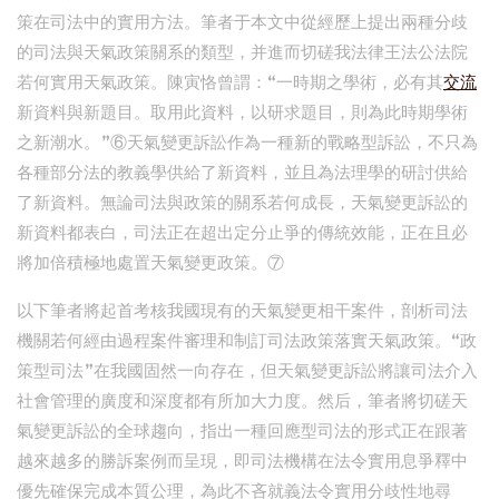
策在司法中的實用方法。筆者于本文中從經歷上提出兩種分歧
的司法與天氣政策關系的類型，并進而切磋我法律王法公法院
若何實用天氣政策。陳寅恪曾謂：“一時期之學術，必有其
交流
新資料與新題目。取用此資料，以研求題目，則為此時期學術
之新潮水。”⑥天氣變更訴訟作為一種新的戰略型訴訟，不只為
各種部分法的教義學供給了新資料，並且為法理學的研討供給
了新資料。無論司法與政策的關系若何成長，天氣變更訴訟的
新資料都表白，司法正在超出定分止爭的傳統效能，正在且必
將加倍積極地處置天氣變更政策。⑦
以下筆者將起首考核我國現有的天氣變更相干案件，剖析司法
機關若何經由過程案件審理和制訂司法政策落實天氣政策。“政
策型司法”在我國固然一向存在，但天氣變更訴訟將讓司法介入
社會管理的廣度和深度都有所加大力度。然后，筆者將切磋天
氣變更訴訟的全球趨向，指出一種回應型司法的形式正在跟著
越來越多的勝訴案例而呈現，即司法機構在法令實用息爭釋中
優先確保完成本質公理，為此不吝就義法令實用分歧性地尋