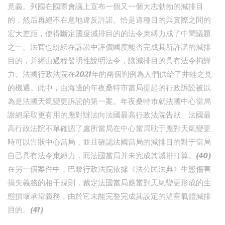
意義。列國在國際會議上宣布一個又一個大志勃勃的減排目
的，然后再絕不在意地違反許諾。恰是這種目的與實際之間的
宏大差距，使得斷定國度減排目的的法令束縛力成了中間議題
之一。法官也紛紜在訴訟中評價國度能否完成其所許諾的減排
目的，并經由過程發明性說明法令，讓減排目的具有法令拘謹
力。法國行政法院在2021年的兩個判例為人們供給了井蛙之見
的機遇。此中，由海邊的年夜桑特市當局提起的行政訴訟被以
為是法國天氣變更訴訟的第一案。年夜桑特市就法國中心當局
謝絕采取更有用的應對辦法向法國最高行政法院告狀。法國最
高行政法院不單確認了處所當局在中心當局耽于應對天氣變更
時可以告狀中心當局，並且確認法國當局的減排目的對于當局
自己具有法令束縛力，而法國當局并未完成其減排打算。(40)
在另一個案件中，巴黎行政法院依據《法公民法典》生態傷害
損失義務的相干規則，裁定法國當局應當對天氣變更形成的生
態損壞承當義務，由於它未能完整完成其設定的溫室氣體減排
目的。(41)