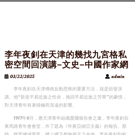
李年夜釗在天津的幾找九宮格私
密空間回演講–文史–中國作家網
03/22/2025
admin
李年夜釗在天津傳佈反動思惟的重要方法，就是頒發演
講。他“新造平易近族之性命，挽回平易近族之芳華”的豪情，
對天津青年有著積極而深遠的影響。
1917年6月，應天津青年組織愛國報告會之邀，李年夜釗在
東馬路青年會會堂，作了題為《年夜亞細亞主義》的報告。那
時，聽眾擁堵異常，樓上樓下都無插足之余地。李年夜釗剖析