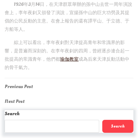
1926年3月14日，在天津群眾舉辦的孫中山去世一周年演說
會上，李年夜釗又頒發了演說，宣揚孫中山的巨大功勞及其提
倡的公民反動的主意。在會上報告的還有譚平山、于立德、于
方船等人。
綜上可以看出，李年夜釗對天津提高青年和常識界的影
響，是普遍而深刻的。在李年夜釗的四周，曾經逐步連合起一
批提高的常識青年，他們都
瑜伽教室
成為后來天津反動活動中
的骨干氣力。
Post
Previous
Previous Post
Post
navigation
Next
Next Post
Post
Search
Search