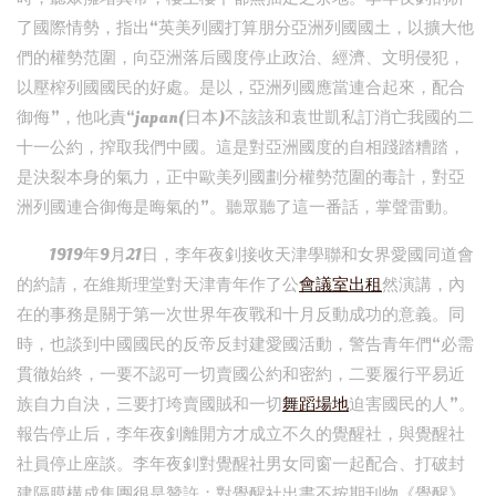
了國際情勢，指出“英美列國打算朋分亞洲列國國土，以擴大他
們的權勢范圍，向亞洲落后國度停止政治、經濟、文明侵犯，
以壓榨列國國民的好處。是以，亞洲列國應當連合起來，配合
御侮”，他叱責“japan(日本)不該該和袁世凱私訂消亡我國的二
十一公約，搾取我們中國。這是對亞洲國度的自相踐踏糟踏，
是決裂本身的氣力，正中歐美列國劃分權勢范圍的毒計，對亞
洲列國連合御侮是晦氣的”。聽眾聽了這一番話，掌聲雷動。
1919年9月21日，李年夜釗接收天津學聯和女界愛國同道會
的約請，在維斯理堂對天津青年作了公
會議室出租
然演講，內
在的事務是關于第一次世界年夜戰和十月反動成功的意義。同
時，也談到中國國民的反帝反封建愛國活動，警告青年們“必需
貫徹始終，一要不認可一切賣國公約和密約，二要履行平易近
族自力自決，三要打垮賣國賊和一切
舞蹈場地
迫害國民的人”。
報告停止后，李年夜釗離開方才成立不久的覺醒社，與覺醒社
社員停止座談。李年夜釗對覺醒社男女同窗一起配合、打破封
建隔膜構成集團很是贊許；對覺醒社出書不按期刊物《覺醒》