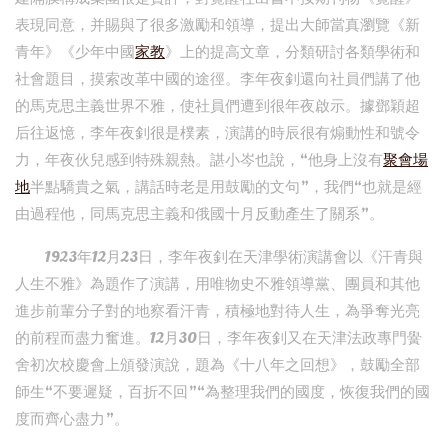
表現同意，并賜與了很多激勵和領導，提出大師當真瀏覽《新
青年》《少年中國
家教
》上的提高文章，分類研討各類學術和
社會題目，摸索改革中國的途徑。李年夜釗還向社員們講了他
的馬克思主義世界不雅，使社員們遭到很年夜啟示。據鄧穎超
后往返憶，李年夜釗很是樸素，演講的時辰很有煽動性和號令
力，年夜伙兒感到特殊親熱。諶小岑也說，“他身上沒有
聚會場
地
半點驕貴之氣，講話時老是用鼓勵的文句”，我們“也就是經
由過程他，同馬克思主義和俄國十月反動產生了關系”。
1923年12月23日，李年夜釗在天津學術演講會以《汗青與
人生不雅》為題作了演講，用唯物史不雅領導黨、團員和其他
進步前輩分子對的地察看汗青，積極地對待人生，為爭奪光亮
的前程而盡力奮進。12月30日，李年夜釗又在天津法政專門黌
舍初次校慶會上頒發演說，題為《十八年之回想》，鼓勵全部
師生“不要遲疑，百折不回”“為整理我們的國度，恢復我們的國
度而齊心盡力”。