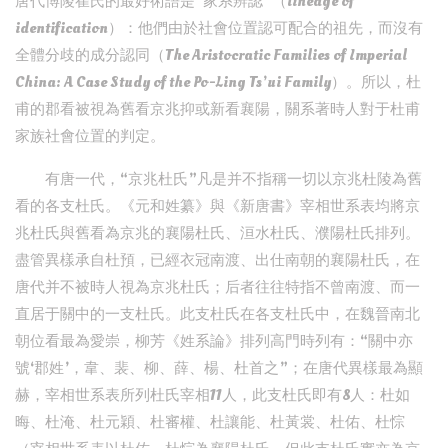
唐代博陵崔氏的最好術語是“家系辨認”（lineage of
identification）：他們由於社會位置認可配合的祖先，而沒有
全體分歧的成分認同（The Aristocratic Families of Imperial
China: A Case Study of the Po-Ling Ts’ui Family）。所以，杜
甫的郡看被視為舊看京兆抑或新看襄陽，關系著時人對于杜甫
家族社會位置的判定。
有唐一代，“京兆杜氏”凡是并不指稱一切以京兆杜陵為舊
看的各支杜氏。《元和姓纂》與《新唐書》宰相世系表均將京
兆杜氏與舊看為京兆的襄陽杜氏、洹水杜氏、濮陽杜氏排列。
盡管異樣承自杜預，已經衣冠南渡、出仕南朝的襄陽杜氏，在
唐代并不被時人視為京兆杜氏；后者往往特指不曾南渡、而一
直居于關中的一支杜氏。此支杜氏在各支杜氏中，在魏晉南北
朝位看最為愛崇，柳芳《姓系論》排列高門時列有：“關中亦
號‘郡姓’，韋、裴、柳、薛、楊、杜首之”；在唐代異樣最為顯
赫，宰相世系表所列杜氏宰相11人，此支杜氏即有8人：杜如
晦、杜淹、杜元穎、杜審權、杜讓能、杜黃裳、杜佑、杜悰