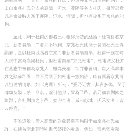
為顯赫的、一直居于京兆的杜氏，但這并非涇渭清楚的判分：
出自京兆杜氏分支的襄陽、洹水、濮陽等各支杜氏，盡管郡看
凡是會被時人系于襄陽、洹水、濮陽，但也有被系于京兆的能
夠。
至此，關于杜甫的郡看已可獲得清楚的結論：杜甫舊看京
兆，新看襄陽，二者并不牴觸。京兆杜氏比擬于襄陽杜氏更為
顯赫，是以杜甫以舊看京兆而非新看襄陽自舉。杜甫一族在時
人眼中當為襄陽杜氏，但杜甫自稱“京兆杜甫”、杜甫叔父杜并
在墓志中被稱為京兆人，雖為美稱，卻并非冒稱。唐人高攀本
姓之顯赫郡看，并不局限于如杜甫一族如許，確有舊看京兆可
以祖述的情形。如《史通》所云：“爰乃近古，其言多偽。至于
碑頌所勒，茅土命名，虛引他邦，冒為己邑。若乃稱袁則飾之
陳郡，言杜則加之京邑，始卯金者，咸曰彭城，氏禾女者，皆
云鉅鹿。”
不唯這般，唐人高攀的對象甚至不局限于如京兆杜氏如
許，在魏晉南北朝時即世代簪纓的看族。例如，韓愈舊看潁