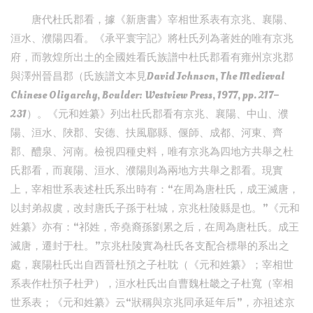
唐代杜氏郡看，據《新唐書》宰相世系表有京兆、襄陽、
洹水、濮陽四看。《承平寰宇記》將杜氏列為著姓的唯有京兆
府，而敦煌所出土的全國姓看氏族譜中杜氏郡看有雍州京兆郡
與澤州晉昌郡（氏族譜文本見David Johnson, The Medieval
Chinese Oligarchy, Boulder: Westview Press, 1977, pp. 217–
231）。《元和姓纂》列出杜氏郡看有京兆、襄陽、中山、濮
陽、洹水、陜郡、安德、扶風郿縣、偃師、成都、河東、齊
郡、醴泉、河南。檢視四種史料，唯有京兆為四地方共舉之杜
氏郡看，而襄陽、洹水、濮陽則為兩地方共舉之郡看。現實
上，宰相世系表述杜氏系出時有：“在周為唐杜氏，成王滅唐，
以封弟叔虞，改封唐氏子孫于杜城，京兆杜陵縣是也。”《元和
姓纂》亦有：“祁姓，帝堯裔孫劉累之后，在周為唐杜氏。成王
滅唐，遷封于杜。”京兆杜陵實為杜氏各支配合標舉的系出之
處，襄陽杜氏出自西晉杜預之子杜耽（《元和姓纂》；宰相世
系表作杜預子杜尹），洹水杜氏出自曹魏杜畿之子杜寬（宰相
世系表；《元和姓纂》云“狀稱與京兆同承延年后”，亦祖述京