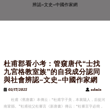
辨認–文史–中國作家網
杜甫郡看小考：管窺唐代“士找
九宮格教室族”的自我成分認同
與社會辨認–文史–中國作家網
03/17/2025
admin
杜甫《舊唐書》本傳云：“杜甫字子美，本襄陽人，后徙河
南鞏縣。”杜甫祖父杜審言《新唐書》傳云：“杜審言字必簡，