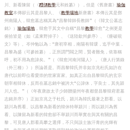
川、新看陳留（《
1對1教學
元和姓纂》），但是《舊唐書》
瑜伽
教室
本傳卻云其是昌黎人、《
教學場地
新唐書》本傳云其是鄧
州南陽人，韓愈墓志稱其為“昌黎韓師長教師”（《韓文公墓志
銘》）
瑜伽場地
，韓愈于其文中自稱“昌黎
教學
韓愈”之例更是
俯拾皆是（如《孟東野掉子》、《送陸歙州參序》、《瘞破硯
文》等）。岑仲勉以為：“唐初宰相，南陽有韓瑗，迄乎中葉，
昌黎為盛（可參姓纂），正所謂門閥之間，賢者難免，依靠稱
呼，初不用為愈諱矣。”（《韓愈河南河陽人》，《唐人行第錄
（外三種）》）所論甚是。而昌黎韓氏并非如京兆杜氏如許在
唐代以前即位看愛崇的世家富家。如真正出自昌黎韓氏的玄宗
朝宰相韓休，反而在墓志銘中被誇大“公諱休，字良士，其先潁
川人也。”（《年夜唐故太子少師贈揚州年夜都督昌黎韓府君墓
志銘并序》）正如京兆之于杜氏，潁川為韓氏最著之郡看。以
潁川為舊看、以昌黎為新看的韓休特舉潁川；而以潁川為舊
看、以陳留為新看的韓愈卻不舉潁川而舉實在與其有關的昌
黎，可見唐人郡看高攀之選擇，不只與該士族汗青的光輝有