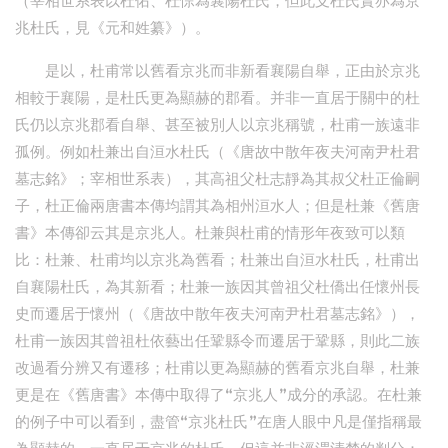
（宰相世系表以杜佑、杜悰為襄陽杜氏，但此支杜氏實亦為京
兆杜氏，見《元和姓纂》）。
是以，杜甫常以舊看京兆而非新看襄陽自舉，正由於京兆
相較于襄陽，是杜氏更為顯赫的郡看。并非一直居于關中的杜
氏仍以京兆郡看自舉、甚至被別人以京兆稱號，杜甫一族遠非
孤例。例如杜兼出自洹水杜氏（《唐故中散年夜夫河南尹杜君
墓志銘》；宰相世系表），其高祖父杜志靜為其叔父杜正倫嗣
子，杜正倫兩唐書本傳均謂其為相州洹水人；但是杜兼《舊唐
書》本傳卻云其是京兆人。杜兼與杜甫的情形年夜致可以類
比：杜兼、杜甫均以京兆為舊看；杜兼出自洹水杜氏，杜甫出
自襄陽杜氏，為其新看；杜兼一族因其曾祖父杜僑出任懷州長
史而遷居于懷州（《唐故中散年夜夫河南尹杜君墓志銘》），
杜甫一族因其曾祖杜依藝出任鞏縣令而遷居于鞏縣，則此二族
改過看分辨又有遷移；杜甫以更為顯赫的舊看京兆自舉，杜兼
更是在《舊唐書》本傳中取得了“京兆人”成分的承認。在杜兼
的例子中可以看到，盡管“京兆杜氏”在唐人眼中凡是僅指稱最