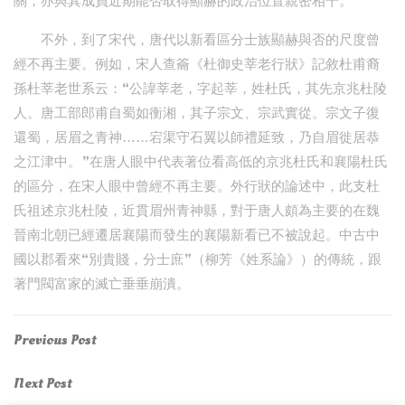
關，亦與其成員近期能否取得顯赫的政治位置親密相干。
不外，到了宋代，唐代以新看區分士族顯赫與否的尺度曾
經不再主要。例如，宋人查籥《杜御史莘老行狀》記敘杜甫裔
孫杜莘老世系云：“公諱莘老，字起莘，姓杜氏，其先京兆杜陵
人。唐工部郎甫自蜀如衡湘，其子宗文、宗武實從。宗文子復
還蜀，居眉之青神……宕渠守石翼以師禮延致，乃自眉徙居恭
之江津中。”在唐人眼中代表著位看高低的京兆杜氏和襄陽杜氏
的區分，在宋人眼中曾經不再主要。外行狀的論述中，此支杜
氏祖述京兆杜陵，近貫眉州青神縣，對于唐人頗為主要的在魏
晉南北朝已經遷居襄陽而發生的襄陽新看已不被說起。中古中
國以郡看來“別貴賤，分士庶”（柳芳《姓系論》）的傳統，跟
著門閥富家的滅亡垂垂崩潰。
Post
Previous
Previous Post
Post
navigation
Next
Next Post
Post