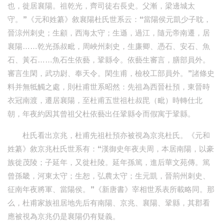
也，徙居襄陽。祖乾光，齊司徒右長史。父漸，梁邊城太
守。”《元和姓纂》敘襄陽杜氏世系云：“當陽侯元凱少子耽，
晉涼州刺史；生顧，西海太守；生遜，過江，隨元帝南遷，居
襄陽……乾光孫叔毗，周峽州刺史，生廉卿、憑石、安石、魚
石、黃石……魚石生依藝，鞏縣令。依藝生審言，膳部員外。
審言生閑，武功尉、奉天令。閑生甫，檢校工部員外。”諸條史
料并無牴觸之處，則杜甫世系昭然：先祖為西晉杜預，東晉時
衣冠南渡，遷居襄陽，至杜甫五世祖杜叔毘（毗）時轉仕北
朝，年夜約因其曾祖父杜依藝出任鞏縣令而假寓于鞏縣。
杜氏看出京兆，杜甫先祖杜預亦被視為京兆杜氏。《元和
姓纂》敘京兆杜氏世系有：“漢御史年夜夫周，本居南陽，以豪
族徙茂陵；子延年，又徙杜陵。延年孫篤，進后華文苑傳。篤
曾孫畿，河東太守；生恕，弘農太守；生元凱，晉荊州刺史、
征南年夜將軍、當陽侯。”《新唐書》宰相世系表所載略同。那
么，杜甫家族祖居地先后有南陽、京兆、襄陽、鞏縣，其郡看
應被視為京兆仍是襄陽仍有疑義。