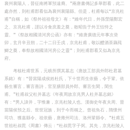
襄州襄陽人，晉征南將軍預遠裔。”兩唐書傳記多舉郡看，此二
處亦然，則杜甫郡看似為襄州襄陽縣。但是，杜甫每以“京兆杜
甫”自稱，如《祭外祖祖母文》有：“維年代日，外孫滎陽鄭宏
之、京兆杜甫，謹以冷食庶羞之奠，敢昭告于外王怙恃之
靈。”《祭故相國清河房公函》亦有：“維唐廣德元年事次癸
卯，玄月辛丑朔，二十二日壬戌，京兆杜甫，敬以醴酒茶藕莼
鯽之奠，奉祭故相國清河房公之靈”；則杜甫郡看又似為京兆
府。
考核杜甫世系，元稹所撰其墓志《唐故工部員外郎杜君墓
系銘》有：“晉當陽成侯姓杜氏，下十世而生依藝，令于鞏。依
藝生審言，審言善詩，官至膳部員外郎。審言生閑，閑生
甫。”杜甫叔父杜并墓志《年夜周故京兆男人杜并墓志銘》
有：“男人諱并，字惟兼，京兆杜陵人也。漢御史年夜夫周、晉
當陽侯預之后。世世冠族，到于今而稱之。曾祖魚石，隋懷州
司功、獲嘉縣令。祖依藝，唐雍州司法、洛州鞏縣令。”杜甫五
世祖杜叔毘《周書》傳云：“杜叔毘字子弼。其先，京兆杜陵人