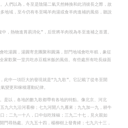
”。人們以為，冬至是陰陽二氣天然轉換和此消彼長之際，故
良多地域，至今仍有冬至喝羊肉湯或食羊肉進補的風俗，聽說
腹中，熱物進胃易消化”，后世將羊肉視為冬至進補之首選。
會吃湯圓，湯圓寄意團聚和圓滿，部門地域會吃年糕，象征
全家歡聚一堂共吃赤豆糯米飯的風俗。有些處所有吃長線面
，此中一項巨大的發現就是“九九歌”。它記載了從冬至開
天氣變更和稼穡運動紀律。
。是以，各地的數九歌都帶有各地的特點。像北京、河北
；五九六九沿河看柳；七九河開八九雁來；九九加一九，耕牛
袖口；二九一十八，口中似吃辣椒；三九二十七，見火親如
開門尋熱處。六九五十四，楊柳樹上發青絳；七九六十三，