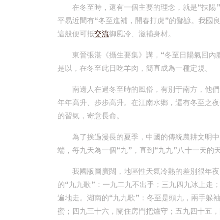
在冬至時，還有一個主要的理念，就是“扶陽
平易近間有“冬至進補，開春打虎”的鄙諺。我國
這般便可抵
交流
御風冷、滋補身材。
東晉張湛《攝生要集》講，“冬至日陽氣回內
是以，在冬至此日吃羊肉，簡直成為一種定規。
南邊人在過冬至時的風俗，有別于南方，他們
年年高升、步步高升。在江南水鄉，還有冬至之夜
的習氣，寄意長命。
為了挨過漫長的夏季，中國的傳統農耕文明中
端，每九天為一個“九”，直到“九九”八十一天的
我國版圖廣闊，地區性天氣冷熱的差別很年夜
的“九九歌”：一九二九不出手；三九四九冰上走
遍地走。湖南的“九九歌”：冬至是頭九，兩手躲
蜜；四九三十六，關住房門把爐守；五九四十五，