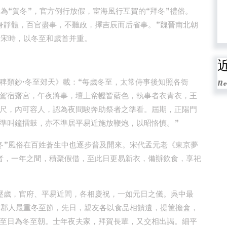
為“賀冬”，官方例行放假，宦海風行互賀的“拜冬”禮俗。
身靜體，百官盡事，不聽政，擇吉辰而后省事。”魏晉南北朝
唐宋時，以冬至和歲首并重。
稗類鈔·冬至郊天》載：“每歲冬至，太常侍事後知照各衙
No
駕宿齋宮，午夜將事，壇上帟幄皆藍色，執事者衣青衣，王
尺，內可容人，認為夜間駿奔助祭者之準看。屆期，正陽門
準叫鐘擂鼓，亦不準居平易近施放鞭炮，以昭恪慎。”
冬”風俗在百姓蒼生中也逐步普及開來。宋代孟元老《東京夢
者，一年之間，積聚假借，至此日更易新衣，備辦飲食，享祀
壓歲，官府、平易近間，各相慶祝，一如元日之儀。吳中最
“郡人最重冬至節，先日，親友各以食品相饋遺，提筐擔盒，
至日為冬至朝。士年夜夫家，拜賀長輩，又交相出謁。細平