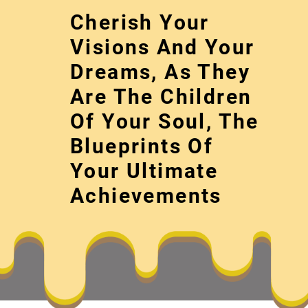
Skip
Cherish Your
to
content
Visions And Your
Dreams, As They
Are The Children
Of Your Soul, The
Blueprints Of
Your Ultimate
漫說“冬至年
Achievements
Cherish your visions and your dreams, as