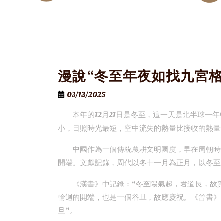
漫說“冬至年夜如找九宮格
03/13/2025
本年的12月21日是冬至，這一天是北半球一
小，日照時光最短，空中流失的熱量比接收的熱量
中國作為一個傳統農耕文明國度，早在周朝時
開端。文獻記錄，周代以冬十一月為正月，以冬至
《漢書》中記錄：“冬至陽氣起，君道長，故
輪迴的開端，也是一個谷旦，故應慶祝。《晉書》
旦”。