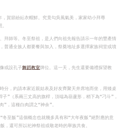
年，賀節紛紜衣帽鮮。究竟勾吳風氣美，家家幼小拜尊
照。
、拜師等。冬至祭祖，是人們向祖先報告請示一年的豐產情
，普通全族人都要餐與加入，祭奠地址多選擇家族祠堂或墳
像或設孔子
舞蹈教室
牌位。這一天，先生還要備禮探望教
時分，約請本家近親姑表及好友齊聚天井席地而坐，用矮桌
桿子”（系兩三丈高的旗桿，頂端為葫蘆形，稍下為“刁斗”，
肉”，這種白肉謂之“神余”。
“冬至飯”這個概念也就幾多具有和“大年夜飯”絕對應的意
聚飯，還可所以祀神祭祖或敬老時的舉族共食。