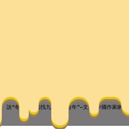
夜如找九宮格聚會年”–文
 they are the children of your soul, the blueprints of y
說“冬至年夜如找九宮格聚會年”–文史–中國作家網