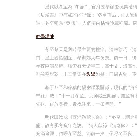
漢代以冬至為“冬節”，官府要舉辦慶祝典禮稱
《后漢書》中有如許的記錄：“冬至前后，正人安
時，冬至稱為“亞歲”，人們要向怙恃晚輩拜節。
教學場地
冬至祭天是舊時最主要的禮節。清末徐珂《清
門，皇上親詣圜丘，舉辦郊天年夜祭。前一日，御
年夜臣服貂蟒。壇旁有天燈竿三，高十丈，燈高七
列肆懸燈彩，上辛常雩亦
教學
如是，四周古剎，不
基于冬至和稼穡的親密聯繫關係，現代的“賀
華錄》載：“十一月冬至。京師最重此節，雖至貧
先祖。官放關撲，慶祝往來，一如年節。”
明代田汝成《西湖游覽志余》：“冬至，謂之
盛，故有肥冬瘦年之說。”清人顧祿《清嘉錄》：
充滿途徑，俗呼冬至盤。節前一夕，俗呼冬至夜。