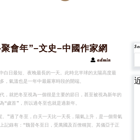
聚會年”–文史–中國作家網
Se
admin
年中白日最短、夜晚最長的一天。此時北半球的太陽高度最
多，氣溫也是一年中最嚴寒時段的開端。
代，就把冬至視為一個很是主要的節日，甚至被視為新年的
為“歲首”，所以過冬至也就是過新年。
賀。”過了冬至，白天一天比一天長，陽氣上升，是一個骨氣
上記錄有：“魏晉冬至日，受萬國及百僚稱賀。其儀亞于正