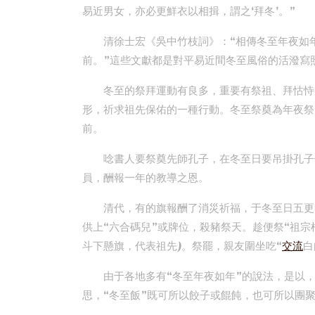
易近男女，亦必更鮮衣以相揖，謂之‘拜冬’。”
清徐士宏《吳中竹枝詞》：“相傳冬至年夜如
前。”這些文獻都是對平易近間冬至風俗的活潑寫
冬至的祭拜運動有良多，重要有祭祖、拜怙恃
形，祈求祖先保佑的一種行動。冬至祭奠為年夜祭
前。
唸書人要祭奠先師孔子，在冬至日要吊掛孔子
員，酬報一年的教導之恩。
清代，有的旗報酬了消災祈福，于冬至日五更
供上“六合碼兒”或牌位，殺豬祭天。趁便祭“祖宗
斗下懸旗，代表祖先)。祭罷，親友圍坐吃“
交流
白
由于各地多有“冬至年夜如年”的說法，是以，
思，“冬至飯”既可所以餃子或餛飩，也可所以團