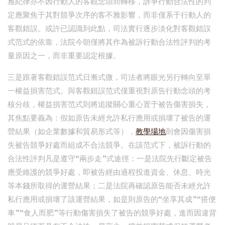
雅紀律亦不因行動人的客觀念頭而轉移，訴爭行動合法性的判
定應聚焦于其對競爭次序的客不雅影響，而非僅系于行動人的
客觀錯誤。或許已認識到此點，司法實行逐步淡化對客觀錯誤
式范式的依靠，法院今朝僅將其作為被訴行動合法性評判的考
量原因之一，而非重要認定根據。
三是跟著客觀錯誤范式日漸式微，司法者將眼光另行轉向至單
一權益損害范式。與客觀錯誤范式僅重視對原告行動念頭的考
核分歧，權益損害范式則將追蹤關心重心置于被告傷害損失，
其焦點要義為：假如原告未經允許私行應用或損壞了被告的運
營結果（如企業數據和貿易形式等），
教學場地
則會因傷害損
失被告競爭好處而組成不合法競爭。在該范式下，被訴行動的
合法性評判凡是遵守“兩步走”式途徑：一是法院先行斷定被告
應受維護的競爭好處，即被告經由過程投進資金、休息、時光
等本錢所取得的運營結果；二是法院再確認原告能否未經允許
私行應用或損壞了該運營結果，如是則原告的“坐享其成”“搭便
車”“食人而肥”等行動傷害損失了被告的競爭好處，進而因違背