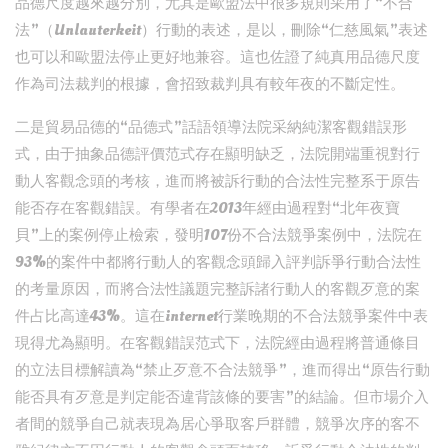
品德尺度越來越分別，尤其是歐盟法中很多規則采用了“不合
法”（Unlauterkeit）行動的表述，是以，刪除“仁慈風氣”表述
也可以和歐盟法停止更好地兼容。這也佐證了純真用品德尺度
作為司法裁判的根據，會招致裁判具有較年夜的不斷定性。
二是貿易品德的“品德式”話語領導法院采納純潔客觀錯誤形
式，由于抽象品德評價范式存在顯明缺乏，法院開端重視對行
動人客觀念頭的考核，進而將被訴行動的合法性完整系于原告
能否存在客觀錯誤。有學者在2013年經由過程對“北年夜寶
貝”上的案例停止檢索，發明107份不合法競爭案例中，法院在
93%的案件中都將行動人的客觀念頭歸入評判訴爭行動合法性
的考量原因，而將合法性議題完整訴諸行動人的客觀歹意的案
件占比高達43%。這在internet行業晚期的不合法競爭案件中表
現得尤為顯明。在客觀錯誤范式下，法院經由過程將普通條目
的立法目標解讀為“禁止歹意不合法競爭”，進而得出“原告行動
能否具有歹意是判定能否違背該條的要害”的結論。但市場介入
者間的競爭自己就表現為居心爭取客戶群體，競爭次序的客不