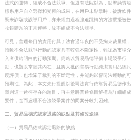
法式的運轉，組成不合法競爭。但還有法院以為，點擊懸寶塔
標系用戶自立選擇和受權的成果，在用戶未點擊時，被訴軟件
既未詐騙或誤導用戶，亦未經由過程強迫跳轉的方法攪擾被告
收銀體系的正常運轉，故不組成不合法競爭。
可見，普通條目的實用付與了法官過年夜的不受拘束裁量權，
招致不合法競爭行動的認定具有較強不斷定性，難認為市場介
入者供給明白的行動預期。簡略以貿易品德評價市場競爭行
動，也難以掌握其內在，且將大批的貿易行動純潔實用品德尺
度評價，也增添了裁判的不斷定性，并能夠影響司法運動的可
預期性。為此，本文先行提醒以後司法實行依靠貿易品德作出
裁判這一途徑存在的題目，再主意將普通條目解構為詳細組成
要件，進而處理不合法競爭案件的同案分歧判困難。
二、貿易品德式認定退路的缺點及其修改途徑
（一）貿易品德式認定退路的缺點