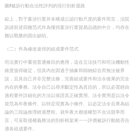
圖1被訴行動合法性評判的現行剖析退路
綜上，對于案涉行業并未構成公認行動尺度的案件而言，法院
訴諸前述四種范式作為懂得案涉行業貿易品德的中介，均存在
難以戰勝的固出缺陷。
（二）作為修改途徑的組成要件范式
司法實行中重視普通條目的應用，這在立法技巧和司法機動性
維度值得確定，但其內在因過于抽象和歸納綜合而無法被界
說，且其自己并非完整法條，完善組成要件和法令後果的完全
內在的事務。法令自己以尋求斷定性為其目的，所以必需經由
過程要件詳細化的方法以保證其正確實用。法令實用是以法令
規范為年夜條件、以特定現實為小條件、以必定法令后果為結
論的三段論推理經過歷程。就年夜大都侵權型不合法競爭而
言，可采取侵權義務法的剖析框架來一一評價被訴行動能否合
適各組成要件。