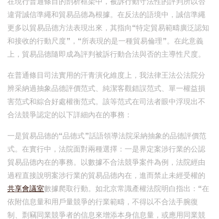
在現行普通條目的剖析框架中，被訴行動守法性的評判所以否
違背誠信準繩和貿易品德為根據。在反法的語境中，誠信準繩
更多以貿易品德方法表現出來，其指向“特定貿易範疇廣泛認知
和接收的行動尺度”，“所表現的是一種貿易倫理”。在此意義
上，貿易品德隨即成為評判被訴行動合法與否的主導性尺度。
在普通條目司法實用的汗青演化維度上，我法律王法公法院分
辨采納過抽象品德評價范式、純潔客觀錯誤范式、單一權益損
害范式和綜合好處權衡范式。該等范式在司法者眼中浮現出不
合法競爭認定的以下詳細內在的事務：
一是貿易品德的“品德式”話語領導法院采納抽象的品德評價范
式。在實行中，法院面對兩種選擇：一是界定案涉行業的公認
貿易品德內在的事務。以數據不合法競爭案件為例，法院經由
過程直接說明案涉行業的貿易品德內在，進而禁止未經受權的
共享會議室
數據爬取行動。如北京常識產權法院明白指出：“在
依附信息量和用戶量競爭的行業範疇，不得以不合法手腕復
制、剽竊同業競爭者的信息來增添本身信息量，或應用同業競