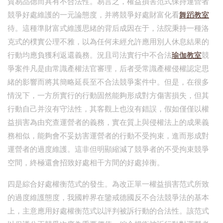
貿易品德而具有不合法性。易言之，權益損害范式保持運營者
競爭好處維護的一元論態度，并將競爭好處財富化看
舞蹈教室
待。這種準財富式維護思緒的背后成因在于，法院秉持一種洛
克式的樸實公理不雅，以為任何未經允許應用別人休息結果的
行動均應負獲利返還義務。況且司法實行中不合法
瑜伽教室
競
爭案件凡是由常識產權法官審理，后者受常識產權侵權認定思
緒的影響而將其簡略延長至不合法競爭案件中。但是，在很多
情況下，一方所實行的行動固然能夠形成對方傷害損失，但其
行動自己并沒有守法性，其客觀上也沒有錯誤，假如僅僅以權
益損害為由究查運營者的義務，實在質上與侵權法上的成果義
務相似，能夠會不妥妨害運營者的行動不受拘束，進而形成對
運營者的過度維護。這非但明顯縮減了競爭者的不受拘束競爭
空間，終極還會招致好處相干方間的好處掉衡。
四是綜合好處權衡范式的發生。為改正單一權益損害范式所致
的過度維護態度，我國粹界在鑒戒德國反不合法競爭法的基本
上，主意應用好處權衡范式以評判被訴行動的合法性。該范式