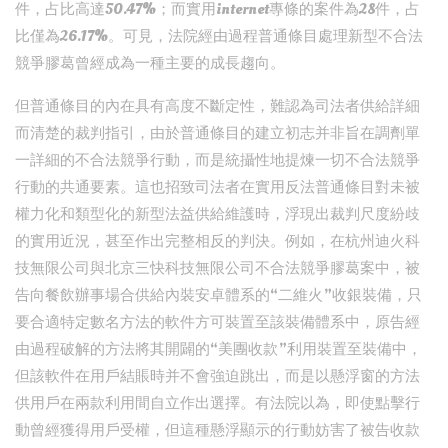
件，占比高達50.47%；而實用internet專條的案件為28件，占
比僅為26.17%。可見，法院經由過程普通條目處理新型不合法
競爭膠葛曾經成為一種主要的成長趨向。
但普通條目的內在具有高度不斷定性，難認為司法者供給詳細
而清楚的裁判指引，由於普通條目的建立初志并非旨在調劑單
一詳細的不合法競爭行動，而是統攝性地提煉一切不合法競爭
行動的共通要素。這也招致司法者在實用反法普通條目對未被
權力化和類型化的新型法益供給維護時，浮現出裁判尺度紛歧
的實用近況，甚至作出完整相反的判決。例如，在杭州迪火科
技無限公司與北京三快科技無限公司不合法競爭膠葛案中，被
告向餐飲辦事場合供給內裝安卓體系的“二維火”收銀裝備，只
要合適特定數名方法的軟件方可裝置至該裝備體系中，原告經
由過程破解的方法將其開闢的“美團收款”利用裝置至裝備中，
但該軟件在用戶結賬時并不會強迫跳出，而是以懸浮窗的方法
供用戶在兩款利用間自立作出選擇。有法院以為，即使點擊行
動曾經獲得用戶受權，但這種懸浮顯示的行動妨害了被告收款