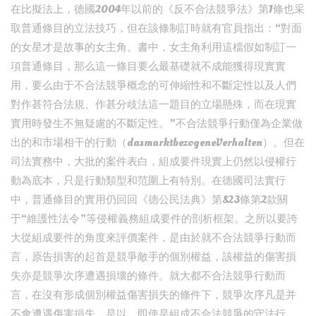
在比擬法上，德國2004年以前的《反不合法競爭法》第1條也采
取普通條目的立法技巧，但在該條制訂時就有官員指出：“對面
的女星才是故事的女主角。書中，女主角利用這檔假如制訂一
項普通條目，那么這一條目要么最基礎就不成能獲得現實實
用，要么由于不合法競爭概念的可伸縮性和不斷定性以及人們
對作甚符合法規、作甚分歧法這一題目的立場懸殊，而在現實
實用時發生不無疑慮的不斷定性。”不合法競爭行動僅為企業做
出的和市場相干的行動（dasmarktbezogeneVerhalten）。但在
司法實務中，大批的案件表白，組成要件現實上仍然以侵權行
動為底本，只是行動類型和范圍上有特別。在德國司法實行
中，普通條目的實用仍回回《德公民法典》第823條第2款關
于“維護性法令”等侵權義務組成要件的剖析框架。之所以要誇
大從組成要件的角度來評價案件，是由於就不合法競爭行動而
言，原告損害的起首是競爭敵手的個別權益，該權益的傷害損
失亦是競爭次序遭遇損壞的條件。就大都不合法競爭行動而
言，在沒有形成個別權益傷害損失的條件下，競爭次序凡是并
不會遭遇傷害損失。是以，即使是組成不合法競爭的守法行