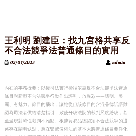
王利明 劉建臣：找九宮格共享反
不合法競爭法普通條目的實用
03/07/2025
admin
內在的事務撮要：以後司法實行極端依靠反不合法競爭法普通
條目對新型不合法競爭行動作出評判，放異彩——聰明、美
麗、有魅力。節目的播出，讓她從但該條目的含混品德話語難
認為司法者供給清楚指引，致使分歧法院的裁判尺度紛歧，甚
至呈現對峙性裁判不雅點。根據貿易品德認定不合法競爭的退
路存在顯明缺點，應在鑒戒侵權法的基本大將普通條目要件化