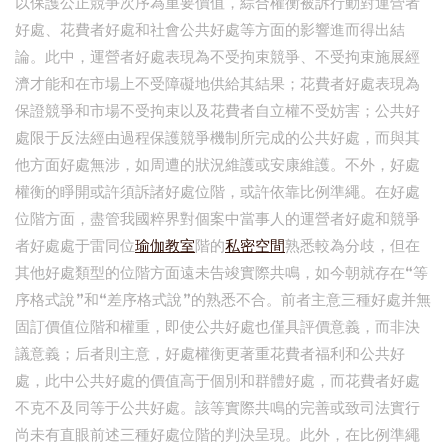
以保護公正競爭次序為重要價值，綜合權衡被訴行動對運營者
好處、花費者好處和社會公共好處等方面的影響進而得出結
論。此中，運營者好處表現為不受拘束競爭、不受拘束施展經
濟才能和在市場上不受障礙地供給其結果；花費者好處表現為
保證競爭和市場不受拘束以及花費者自立權不受妨害；公共好
處限于反法經由過程保護競爭機制所完成的公共好處，而與其
他方面好處無涉，如周遭的狀況維護或安康維護。不外，好處
權衡的睜開或許須訴諸好處位階，或許依靠比例準繩。在好處
位階方面，盡管我國粹界對個案中當事人的運營者好處和競爭
者好處處于雷同位
瑜伽教室
階的
私密空間
熟悉較為分歧，但在
其他好處類型的位階方面遠未告竣實際共鳴，如今朝就存在“等
序格式說”和“差序格式說”的熟悉不合。前者主意三種好處并無
固訂價值位階和權重，即使公共好處也僅具評價意義，而非決
議意義；后者則主意，好處權衡更著重花費者福利和公共好
處，此中公共好處的價值高于個別和群體好處，而花費者好處
不克不及同等于公共好處。該等實際共鳴的完善或致司法實行
尚未有直眼前述三種好處位階的判決呈現。此外，在比例準繩