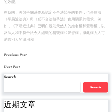
的效能。
在我國，將競爭關系作為認定不合法競爭的要件，也是厘清
《平易近法典》與《反不合法競爭法》實用關系的需求。例
如，《平易近法典》已明白規則天然人的姓名權和聲譽權，以
及法人和不符合法令人組織的稱號權和聲譽權，據此權力人可
消除別人的盜用和
Post
Previous
Previous Post
Post
navigation
Next
Next Post
Post
Search
Search
近期文章