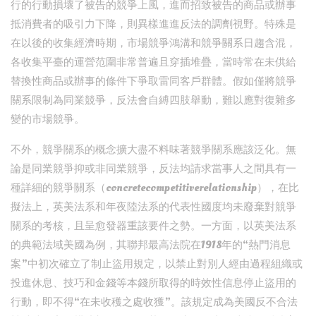
行的行動損壞了被告的競爭上風，進而招致被告的商品或辦事
抵消費者的吸引力下降，則異樣進進反法的調劑視野。特殊是
在以後的收集經濟時期，市場競爭鴻溝和競爭關系日趨含混，
各收集平臺的運營范圍非常普遍且穿插堆疊，當時常在未供給
替換性商品或辦事的條件下爭取雷同客戶群體。假如僅將競爭
關系限制為同業競爭，反法會自縛四肢舉動，難以應對復雜多
變的市場競爭。
不外，競爭關系的概念擴大盡不料味著競爭關系應該泛化。無
論是同業競爭抑或非同業競爭，反法均請求當事人之間具有一
種詳細的競爭關系（concretecompetitiverelationship），在比
擬法上，英美法系和年夜陸法系的代表性國度均未廢棄對競爭
關系的考核，且呈愈發器重該要件之勢。一方面，以英美法系
的典範法域美國為例，其聯邦最高法院在1918年的“熱門消息
案”中初次確立了制止盜用規定，以禁止對別人經由過程組織或
投進休息、技巧和金錢等本錢所取得的時效性信息停止盜用的
行動，即不得“在未收穫之處收獲”。該規定成為美國反不合法