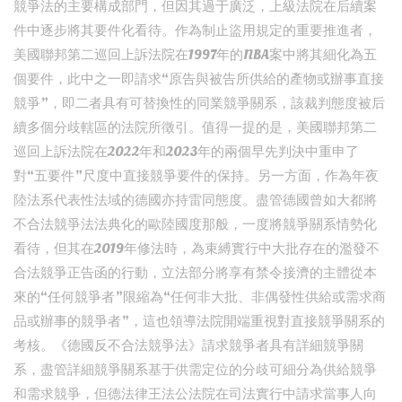
競爭法的主要構成部門，但因其過于廣泛，上級法院在后續案
件中逐步將其要件化看待。作為制止盜用規定的重要推進者，
美國聯邦第二巡回上訴法院在1997年的NBA案中將其細化為五
個要件，此中之一即請求“原告與被告所供給的產物或辦事直接
競爭”，即二者具有可替換性的同業競爭關系，該裁判態度被后
續多個分歧轄區的法院所徵引。值得一提的是，美國聯邦第二
巡回上訴法院在2022年和2023年的兩個早先判決中重申了
對“五要件”尺度中直接競爭要件的保持。另一方面，作為年夜
陸法系代表性法域的德國亦持雷同態度。盡管德國曾如大都將
不合法競爭法法典化的歐陸國度那般，一度將競爭關系情勢化
看待，但其在2019年修法時，為束縛實行中大批存在的濫發不
合法競爭正告函的行動，立法部分將享有禁令接濟的主體從本
來的“任何競爭者”限縮為“任何非大批、非偶發性供給或需求商
品或辦事的競爭者”，這也領導法院開端重視對直接競爭關系的
考核。《德國反不合法競爭法》請求競爭者具有詳細競爭關
系，盡管詳細競爭關系基于供需定位的分歧可細分為供給競爭
和需求競爭，但德法律王法公法院在司法實行中請求當事人向