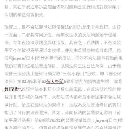
動，其在平易近事訴訟層面依然很能夠是先行組成對競爭敵手
個別的權益傷害損失。
現實上，反不合法競爭法與侵權法的關系歷來非常親密。由於
一方面，二者具有同源性。兩年夜法系的反法均起始于侵權
法。在年夜陸法系國度異樣這般。具言之，在法國，不合法競
爭至今仍被視為平易近事侵權，并交由普通侵權條目處理。德
國和japan(日本)固然有專門的反法，但對不合法競爭行動的規
范仍可實用侵權法普通條目。以德法律王法公法為例，由于德
法律王法公法上侵權行動采取“三個小條目”形式，即《德公民
法典》第823條和第82
個人空間
6條所規則的損害盡對權、違背
舞蹈場地
維護性法令和居心違反仁慈風氣，在反法所維護的權
益并非盡對權的條件下，大都法院均參考后兩者認定不合法競
爭行動。恰是在侵權法的架構下，法院為反法普通條目的實用
指明了可行的途徑選擇。再如，荷蘭反法的普通規定源自《荷
蘭平易近法典》第6編第162條的普通侵權條目；japan(日本)雖
也有專門的反法，但普通侵權條目還是運營者向不合法競爭行