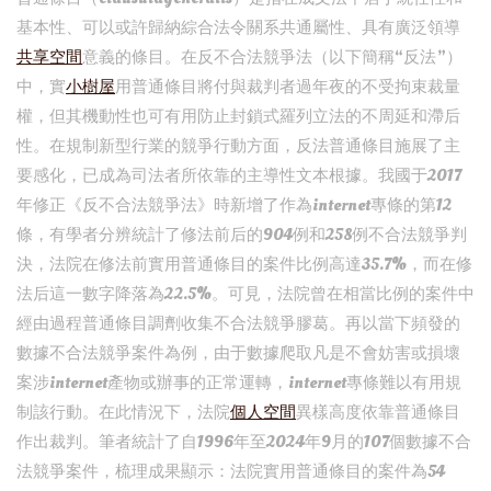
基本性、可以或許歸納綜合法令關系共通屬性、具有廣泛領導
共享空間
意義的條目。在反不合法競爭法（以下簡稱“反法”）
中，實
小樹屋
用普通條目將付與裁判者過年夜的不受拘束裁量
權，但其機動性也可有用防止封鎖式羅列立法的不周延和滯后
性。在規制新型行業的競爭行動方面，反法普通條目施展了主
要感化，已成為司法者所依靠的主導性文本根據。我國于2017
年修正《反不合法競爭法》時新增了作為internet專條的第12
條，有學者分辨統計了修法前后的904例和258例不合法競爭判
決，法院在修法前實用普通條目的案件比例高達35.7%，而在修
法后這一數字降落為22.5%。可見，法院曾在相當比例的案件中
經由過程普通條目調劑收集不合法競爭膠葛。再以當下頻發的
數據不合法競爭案件為例，由于數據爬取凡是不會妨害或損壞
案涉internet產物或辦事的正常運轉，internet專條難以有用規
制該行動。在此情況下，法院
個人空間
異樣高度依靠普通條目
作出裁判。筆者統計了自1996年至2024年9月的107個數據不合
法競爭案件，梳理成果顯示：法院實用普通條目的案件為54