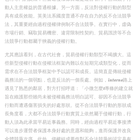
動人主意權益的普通根據。另一方面，反法對侵權行動的類型
具有成長效能。英美法系國度普通不存在自力的反不合法競爭
法，其重要經由過程侵權律例制不合法競爭。在實行中，虛偽
市場行銷、竊取貿易機密、違背限制性契約、貿易譭謗等不合
法競爭行動都屬于狹義的侵權行動。
尤其應該看到，在古代社會，貿易侵權行動類型不竭擴大。這
些新型侵權行動在侵權法框架內難以在短期完成類型化，從而
需求在不合法競爭框架中予以認可和成長。這簡直是傳統侵權
義務法的一個弱點，也是反法的一個長處。例如，interne路上
遇見了熟悉的鄰居，對方打招呼道：「小微怎麼t專條的建立就
旨在維護那些雖尚未被侵權義務法明白認可、卻因不合法競爭
行動而遭遇傷害損失的好處形狀。從不合法競爭行動的形狀成
長角度看，大都不合法競爭行動實質上依然屬于侵權行動，行
動人須為此承當平易近事義務。同時，經由過程平易近事接濟
可以進步運營者保護本身好處的意愿和能夠，進而保護并改良
全體競爭次序。此外，侵權組成要件對不合法競爭的認定具有