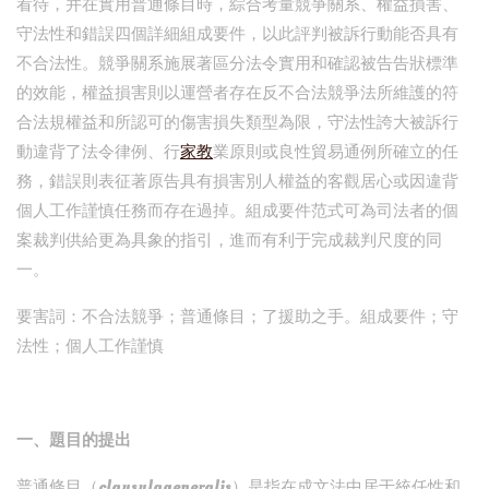
看待，并在實用普通條目時，綜合考量競爭關系、權益損害、
守法性和錯誤四個詳細組成要件，以此評判被訴行動能否具有
不合法性。競爭關系施展著區分法令實用和確認被告告狀標準
的效能，權益損害則以運營者存在反不合法競爭法所維護的符
合法規權益和所認可的傷害損失類型為限，守法性誇大被訴行
動違背了法令律例、行
家教
業原則或良性貿易通例所確立的任
務，錯誤則表征著原告具有損害別人權益的客觀居心或因違背
個人工作謹慎任務而存在過掉。組成要件范式可為司法者的個
案裁判供給更為具象的指引，進而有利于完成裁判尺度的同
一。
要害詞：不合法競爭；普通條目；了援助之手。組成要件；守
法性；個人工作謹慎
一、題目的提出
普通條目（clausulageneralis）是指在成文法中居于統任性和