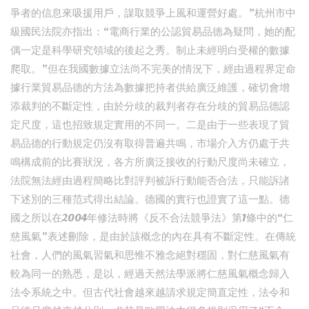
爭者的信息來吸援用戶，謀取競爭上風和運營好處。”杭州市中
級國民法院亦指出：“電商行業的公認貿易品德為疑問，她的配
偶一定是科學研究領域的後起之秀。制止未經明白受權的數據
爬取。”但在我國數據立法尚不完美的情況下，經由過程界定命
據行業貿易品德的方法為數據把持者供給廣泛維護，確切會增
添裁判的不斷定性，由於分歧的裁判者存在分歧的貿易品德認
定尺度，這也招致規定實用的不同一。二是由于一些表現了貿
易品德的行動規定仍沒有取得普遍共鳴，市場介入方仍處于共
鳴構成前的比賽狀況，各方所廣泛接收的行動尺度尚未確立，
法院無法經由過程簡略比對評判被訴行動能否合法，只能訴諸
下述別的三種范式得出結論。德國的實行也證實了這一點。德
國之所以在2004年修法時將《反不合法競爭法》第1條中的“仁
慈風氣”表述刪除，是由於該概念的內在具有不斷定性。在傳統
社會，人們的風氣習氣和思惟不雅念絕對穩固，對仁慈風氣有
較為同一的熟悉，是以，經過天然法學派將仁慈風氣概念歸入
法令系統之中。但古代社會越來越請求規定簡直定性，法令和