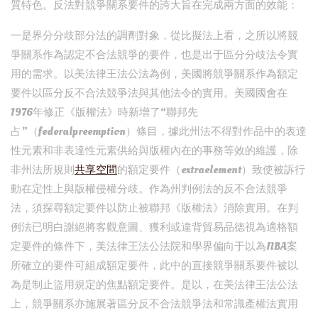
質特色。反法對競爭關系要件的誇大旨在完成兩方面的效能：
一是界分分歧部分法的調劑對象，從比擬法上看，之所以將競
爭關系作為認定不合法競爭的要件，也是出于區分分歧法令實
用的需求。以美法律王法公法為例，美國將競爭關系作為額定
要件以區分反不合法競爭法與其他法令的實用。美國國會在
1976年修正《版權法》時新增了“聯邦先
占”（federalpreemption）條目，據此州法不得對作品中的表達
性元素和非表達性元素供給與版權內在的事務等效的維護，除
非州法所規則
共享空間
的額定要件（extraelement）致使被訴行
動在定性上與版權侵權分歧。作為州判例法的反不合法競爭
法，須探尋額定要件以防止被聯邦《版權法》消除實用。在判
例法已明白謝絕將客觀意圖、獲利或違背貿易品德視為適格額
定要件的條件下，美法律王法公法院和學界偏向于以為NBA案
所確立的要件可組成額定要件，此中的直接競爭關系要件被以
為是制止盜用規定的焦點額定要件。是以，在美法律王法公法
上，競爭關系亦施展著區分反不合法競爭法和常識產權法實用