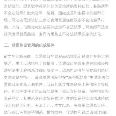
幫助效能。跟著數字經濟的頻仍更換新的資料迭代，各類新型
不合法競爭行動愈發單一復雜。面臨成長和生長中的新型市
場，司法者需謹慎防止廣泛實用普通條目認定不合法競爭行
動。此時，借助侵權組成要件認定不合法競爭，可束縛司法者
肆意說明貿易品德，進而有用防止不合法競爭認定的泛化。
三、普通條目實用的組成要件
前文的剖析表白，普通條目的貿易品德式認定退路存在必定的
缺乏。由于反法植根于侵權法，普通條目的實用應在鑒戒侵權
法的基本上解構為詳細組成要件，認為司法者的個案裁判供給
更為清楚的指引。最高國民法院曾在“海帶配額案”中試圖將普
通條目細化為三個要件，該裁判態度亦為良多上級法院直接援
用。但該等要件分辨籠統地聚焦于條目實用關系、傷害損失和
貿易品德，其并未交待法院在案涉行業的貿易品德未構成時應
該若何睜開剖析。有鑒于此，本文以為，在實用普通條目時，
應該綜合考量競爭關系、權益損害、守法性和錯誤四個詳細組