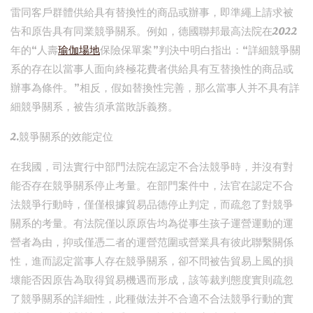
雷同客戶群體供給具有替換性的商品或辦事，即準繩上請求被
告和原告具有同業競爭關系。例如，德國聯邦最高法院在2022
年的“人壽
瑜伽場地
保險保單案”判決中明白指出：“詳細競爭關
系的存在以當事人面向終極花費者供給具有互替換性的商品或
辦事為條件。”相反，假如替換性完善，那么當事人并不具有詳
細競爭關系，被告須承當敗訴義務。
2.競爭關系的效能定位
在我國，司法實行中部門法院在認定不合法競爭時，并沒有對
能否存在競爭關系停止考量。在部門案件中，法官在認定不合
法競爭行動時，僅僅根據貿易品德停止判定，而疏忽了對競爭
關系的考量。有法院僅以原原告均為從事生孩子運營運動的運
營者為由，抑或僅憑二者的運營范圍或營業具有彼此聯繫關係
性，進而認定當事人存在競爭關系，卻不問被告貿易上風的損
壞能否因原告為取得貿易機遇而形成，該等裁判態度實則疏忽
了競爭關系的詳細性，此種做法并不合適不合法競爭行動的實