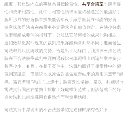
維度，其焦點內在的事務為目標恰當性、
共享會議室
手腕需要
性和成果相當性。此中，相當性請求衡量終極選定的最溫順手
腕所形成的好處傷害損失能否年夜于該手腕旨在保證的好處，
這意味著司法者在衡量中必定需求停止價值判定。在缺少好處
位階和組成要件的指引下，分歧法官所權衡的成果能夠相左，
這招致類似案件現實的裁判成果亦能夠會判然不同，進而發生
司法裁判尺度紛歧的局勢。恰是出于此緣由，我法律王法公法
院在不合法競爭裁判中經由過程比例準繩得出結論的案件多少
數字少少。並且，在相干案件中，法院均回避了相當性中的價
值判定議題，僅籠統地以原告對被告運營結果的應用未遵守“起
碼、需要準繩”為由而止步于手腕需要性環節。是以，我國現行
司法實行固然在情勢上採取了好處權衡范式，但該范式下的好
處位階和比例準繩兩條退路均面對實用妨礙。
司法實行中浮現出的不合法競爭認定途徑歸納綜合如下：