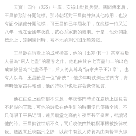
天寶十四年（755）年底，安祿山動員兵變。新聞傳來后，
王昌齡預計分開龍標。那時朝廷對王昌齡并無其他錄用，也沒
有詔令讓他分開龍標，可王昌齡已年屆花甲，在龍標一待又近
八年，現在全國年夜亂，貳心系家鄉的親朋。于是，他分開龍
標北上，達到濠州時，被本地的刺史閭丘曉殺戮。
王昌齡在詩歌上的成就極高，他的《出塞·其一》甚至被后
人譽為“唐人七盡”的壓卷之作。他也由於在七言盡句上的出色
成績被譽為“七盡圣手”，后人將其尊為“詩家夫子王江寧”。也
有人以為，王昌齡是一位“豪俠”：他少年時仗劍云游四方，青
年時邊塞當兵報國，他的詩歌中也吐露著豪俠氣質。
他在宦途上雖郁郁不失意，年夜部門時光在處所上擔負著
不起眼的官職，可他的詩歌在他生涯的時期便已傳播全國。不
只傳唱于平易近間，連居廟堂之高的年夜臣甚至皇帝，都讀過
他的詩。王昌齡往世后不久，閭丘曉便由於耽擱軍機被按律杖
殺。聽說閭丘曉臨刑之際，以家中有親人待養為由向督軍火線