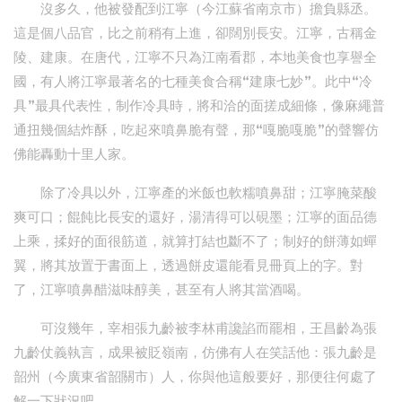
沒多久，他被發配到江寧（今江蘇省南京市）擔負縣丞。
這是個八品官，比之前稍有上進，卻闊別長安。江寧，古稱金
陵、建康。在唐代，江寧不只為江南看郡，本地美食也享譽全
國，有人將江寧最著名的七種美食合稱“建康七妙”。此中“冷
具”最具代表性，制作冷具時，將和洽的面搓成細條，像麻繩普
通扭幾個結炸酥，吃起來噴鼻脆有聲，那“嘎脆嘎脆”的聲響仿
佛能轟動十里人家。
除了冷具以外，江寧產的米飯也軟糯噴鼻甜；江寧腌菜酸
爽可口；餛飩比長安的還好，湯清得可以硯墨；江寧的面品德
上乘，揉好的面很筋道，就算打結也斷不了；制好的餅薄如蟬
翼，將其放置于書面上，透過餅皮還能看見冊頁上的字。對
了，江寧噴鼻醋滋味醇美，甚至有人將其當酒喝。
可沒幾年，宰相張九齡被李林甫讒諂而罷相，王昌齡為張
九齡仗義執言，成果被貶嶺南，仿佛有人在笑話他：張九齡是
韶州（今廣東省韶關市）人，你與他這般要好，那便往何處了
解一下狀況吧。