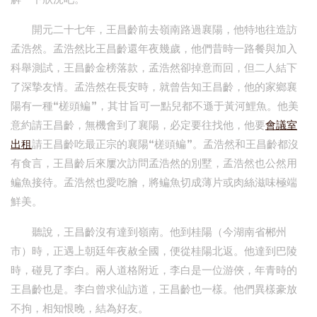
開元二十七年，王昌齡前去嶺南路過襄陽，他特地往造訪
孟浩然。孟浩然比王昌齡還年夜幾歲，他們昔時一路餐與加入
科舉測試，王昌齡金榜落款，孟浩然卻掉意而回，但二人結下
了深摯友情。孟浩然在長安時，就曾告知王昌齡，他的家鄉襄
陽有一種“槎頭鳊”，其甘旨可一點兒都不遜于黃河鯉魚。他美
意約請王昌齡，無機會到了襄陽，必定要往找他，他要
會議室
出租
請王昌齡吃最正宗的襄陽“槎頭鳊”。孟浩然和王昌齡都沒
有食言，王昌齡后來屢次訪問孟浩然的別墅，孟浩然也公然用
鳊魚接待。孟浩然也愛吃膾，將鳊魚切成薄片或肉絲滋味極端
鮮美。
聽說，王昌齡沒有達到嶺南。他到桂陽（今湖南省郴州
市）時，正遇上朝廷年夜赦全國，便從桂陽北返。他達到巴陵
時，碰見了李白。兩人道格附近，李白是一位游俠，年青時的
王昌齡也是。李白曾求仙訪道，王昌齡也一樣。他們異樣豪放
不拘，相知恨晚，結為好友。