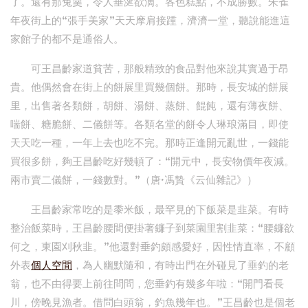
了。還有那兔羹，令人垂涎欲滴。各色糕點，不成勝數。朱雀
年夜街上的“張手美家”天天摩肩接踵，濟濟一堂，聽說能進這
家館子的都不是通俗人。
可王昌齡家道貧苦，那般精致的食品對他來說其實過于昂
貴。他偶然會在街上的餅展里買幾個餅。那時，長安城的餅展
里，出售著各類餅，胡餅、湯餅、蒸餅、餛飩，還有薄夜餅、
喘餅、糖脆餅、二儀餅等。各類名堂的餅令人琳琅滿目，即使
天天吃一種，一年上去也吃不完。那時正逢開元亂世，一錢能
買很多餅，夠王昌齡吃好幾頓了：“開元中，長安物價年夜減。
兩市賣二儀餅，一錢數對。”（唐·馮贄《云仙雜記》）
王昌齡家常吃的是黍米飯，最罕見的下飯菜是韭菜。有時
整治飯菜時，王昌齡腰間便掛著鐮子到菜園里割韭菜：“腰鐮欲
何之，東園刈秋韭。”他還對垂釣頗感愛好，因性情直率，不顧
外表
個人空間
，為人幽默隨和，有時出門在外碰見了垂釣的老
翁，也不由得要上前往問問，您垂釣有幾多年啦：“開門看長
川，傍晚見漁者。借問白頭翁，釣魚幾年也。”王昌齡也是個老