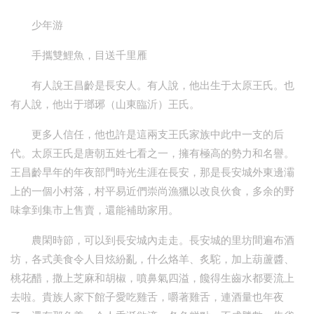
少年游
手攜雙鯉魚，目送千里雁
有人說王昌齡是長安人。有人說，他出生于太原王氏。也
有人說，他出于瑯琊（山東臨沂）王氏。
更多人信任，他也許是這兩支王氏家族中此中一支的后
代。太原王氏是唐朝五姓七看之一，擁有極高的勢力和名譽。
王昌齡早年的年夜部門時光生涯在長安，那是長安城外東邊灞
上的一個小村落，村平易近們崇尚漁獵以改良伙食，多余的野
味拿到集市上售賣，還能補助家用。
農閑時節，可以到長安城內走走。長安城的里坊間遍布酒
坊，各式美食令人目炫紛亂，什么烙羊、炙駝，加上葫蘆醬、
桃花醋，撒上芝麻和胡椒，噴鼻氣四溢，饞得生齒水都要流上
去啦。貴族人家下館子愛吃雞舌，嚼著雞舌，連酒量也年夜