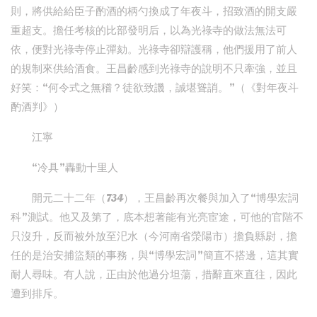
則，將供給給臣子酌酒的柄勺換成了年夜斗，招致酒的開支嚴
重超支。擔任考核的比部發明后，以為光祿寺的做法無法可
依，便對光祿寺停止彈劾。光祿寺卻辯護稱，他們援用了前人
的規制來供給酒食。王昌齡感到光祿寺的說明不只牽強，並且
好笑：“何令式之無稽？徒欲致譏，誠堪聳誚。”（《對年夜斗
酌酒判》）
江寧
“冷具”轟動十里人
開元二十二年（734），王昌齡再次餐與加入了“博學宏詞
科”測試。他又及第了，底本想著能有光亮宦途，可他的官階不
只沒升，反而被外放至汜水（今河南省滎陽市）擔負縣尉，擔
任的是治安捕盜類的事務，與“博學宏詞”簡直不搭邊，這其實
耐人尋味。有人說，正由於他過分坦蕩，措辭直來直往，因此
遭到排斥。