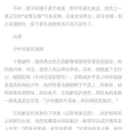
不外，橙子和橘子產于南邊，對平常蒼生來說，想吃上一
道正宗的“金齏玉膾”可多災啊。后來玄宗即位，詔令全國，制
止采捕鯉魚，這下蒼生連鯉魚也不克不及吃了。
出塞
少年仗劍出邊關
十幾歲時，激情萬丈的王昌齡像個游俠普通仗劍遠游，他
到過河南、河北，還曾上嵩山尋仙學道。后來，他翻越了太行
山，離開邯鄲（今河北省邯鄲市）。邯鄲城外平原上時常能碰
見策馬奔跑的少年，他們帶著皂雕馳騁于平原上，回來時，頓
時掛著各類野味，好比兔子。王昌齡也許會想，用這兔肉來熬
一鍋兔羹必定甘旨：“少年獵得平原兔，馬后橫捎意氣回。”
王昌齡后往來來往了河東（山西省東北部），由於那時圣
人到那兒出巡。他想找機遇向朝廷獻詩，盼望可以或許獲得圣
人欣賞：“開唐天業盛，進沛圣恩濃。”可那該有多么難。他回