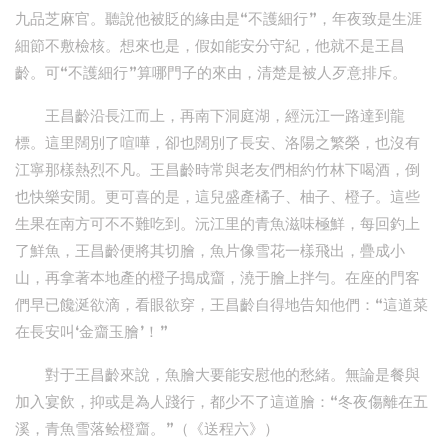
九品芝麻官。聽說他被貶的緣由是“不護細行”，年夜致是生涯
細節不敷檢核。想來也是，假如能安分守紀，他就不是王昌
齡。可“不護細行”算哪門子的來由，清楚是被人歹意排斥。
王昌齡沿長江而上，再南下洞庭湖，經沅江一路達到龍
標。這里闊別了喧嘩，卻也闊別了長安、洛陽之繁榮，也沒有
江寧那樣熱烈不凡。王昌齡時常與老友們相約竹林下喝酒，倒
也快樂安閒。更可喜的是，這兒盛產橘子、柚子、橙子。這些
生果在南方可不不難吃到。沅江里的青魚滋味極鮮，每回釣上
了鮮魚，王昌齡便將其切膾，魚片像雪花一樣飛出，疊成小
山，再拿著本地產的橙子搗成齏，澆于膾上拌勻。在座的門客
們早已饞涎欲滴，看眼欲穿，王昌齡自得地告知他們：“這道菜
在長安叫‘金齏玉膾’！”
對于王昌齡來說，魚膾大要能安慰他的愁緒。無論是餐與
加入宴飲，抑或是為人踐行，都少不了這道膾：“冬夜傷離在五
溪，青魚雪落鲙橙齏。”（《送程六》）