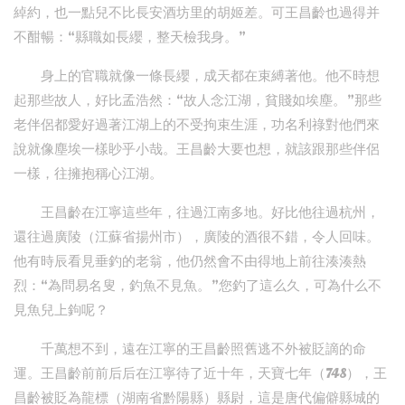
綽約，也一點兒不比長安酒坊里的胡姬差。可王昌齡也過得并
不酣暢：“縣職如長纓，整天檢我身。”
身上的官職就像一條長纓，成天都在束縛著他。他不時想
起那些故人，好比孟浩然：“故人念江湖，貧賤如埃塵。”那些
老伴侶都愛好過著江湖上的不受拘束生涯，功名利祿對他們來
說就像塵埃一樣眇乎小哉。王昌齡大要也想，就該跟那些伴侶
一樣，往擁抱稱心江湖。
王昌齡在江寧這些年，往過江南多地。好比他往過杭州，
還往過廣陵（江蘇省揚州市），廣陵的酒很不錯，令人回味。
他有時辰看見垂釣的老翁，他仍然會不由得地上前往湊湊熱
烈：“為問易名叟，釣魚不見魚。”您釣了這么久，可為什么不
見魚兒上鉤呢？
千萬想不到，遠在江寧的王昌齡照舊逃不外被貶謫的命
運。王昌齡前前后后在江寧待了近十年，天寶七年（748），王
昌齡被貶為龍標（湖南省黔陽縣）縣尉，這是唐代偏僻縣城的