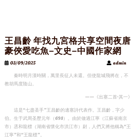
王昌齡 年找九宮格共享空間夜唐
豪俠愛吃魚–文史–中國作家網
03/09/2025
admin
秦時明月漢時關，萬里長征人未還。但使龍城飛將在，不
教胡馬度陰山。
——《出塞二首·其一》
這是“七盡圣手”王昌齡的邊塞詩代表作。王昌齡，字少
伯。生于武周圣歷元年（698）。由於做過江寧（江蘇省南京
市）丞和龍標（湖南省懷化市洪江市）尉，人們又將他稱為“王
江寧”和“王龍標”。