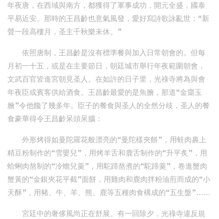
年夜唐，在西域與南方，都獲得了軍事成功，開元全盛，國泰
平易近安。那時的王昌齡也意氣風發，愛好寫詩歌詠亂世：“新
聲一段高樓月，圣主千秋樂未休。”
依照唐制，王昌齡是沒有標準餐與加入日常朝會的。但每
月初一十五，或是在主要節日，朝廷城市舉行年夜範圍朝會，
文武百官皆進宮朝見圣人。在如許的日子里，光祿寺將為與會
年夜臣或賓客供給酒食。王昌齡最愛的是魚膾，那道“金齏玉
膾”令他饞了幾多年。臣子的餐食與圣人的全然分歧，圣人的餐
食豪華得令王昌齡呆頭呆腦：
外形烤得如曼陀羅花般漂亮的“曼陀樣夾餅”，用蛙肉裹上
精豆粉制作的“雪嬰兒”，用烤羊舌和鹿舌制作的“升平炙”，用
蛤蜊肉熬制的“冷蟾兒羹”，用駝蹄熬煮的“駝蹄羹”，卷進蟹肉
蟹黃的“金銀夾花平截”面餅，用雞肉和鹿肉拌粉油煎而成的“小
天酥”，用豬、牛、羊、熊、鹿等五種肉食構成的“五生盤”……
宮廷中的奢侈風尚正在舒展。有一回除夕，光祿寺違反規