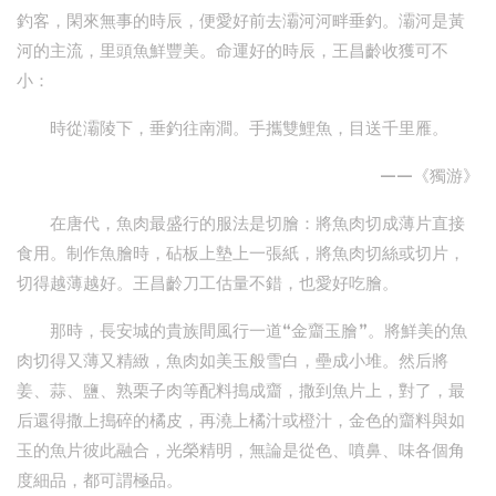
釣客，閑來無事的時辰，便愛好前去灞河河畔垂釣。灞河是黃
河的主流，里頭魚鮮豐美。命運好的時辰，王昌齡收獲可不
小：
時從灞陵下，垂釣往南澗。手攜雙鯉魚，目送千里雁。
——《獨游》
在唐代，魚肉最盛行的服法是切膾：將魚肉切成薄片直接
食用。制作魚膾時，砧板上墊上一張紙，將魚肉切絲或切片，
切得越薄越好。王昌齡刀工估量不錯，也愛好吃膾。
那時，長安城的貴族間風行一道“金齏玉膾”。將鮮美的魚
肉切得又薄又精緻，魚肉如美玉般雪白，壘成小堆。然后將
姜、蒜、鹽、熟栗子肉等配料搗成齏，撒到魚片上，對了，最
后還得撒上搗碎的橘皮，再澆上橘汁或橙汁，金色的齏料與如
玉的魚片彼此融合，光榮精明，無論是從色、噴鼻、味各個角
度細品，都可謂極品。