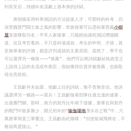
到長安后，持續向名流獻上過本身的詩賦。
唐朝雖采用科舉測試的方法提拔人才，可那時的科考，仍
深受魏晉門閥士族之風的影響，世族後輩可以憑祖輩恩義
小樹
屋
直接獲取功名；平常人家後輩，只能經由過程測試擠陽關
道。況且考官看的，不只是科場成就，考生的申明、才德，甚
至推舉者的評價，都是評判成就的主要原因。當然了，學子也
可以選擇另一條路——“推薦”。他們可以將詩賦獻給執政堂之
上說得上話的名流或年夜臣，假如獲得欣賞并被推薦，也能取
得光亮前程。
王昌齡并未如愿，他獻上往的詩賦，無不杳無音信。他決
議選擇另一條路——當兵！王昌齡隨著部隊往過北邊的邊塞，
出過雁門關。那時，南方的契丹比年南下侵擾，唐軍在與契丹
的戰鬥中敗多勝少，開元初年的“
瑜伽場地
灤水谷之戰”中，六
萬唐軍簡直三軍覆沒。王昌齡由此慨嘆：“但使龍城飛將在，不
教胡馬度陰山。”