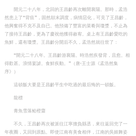
開元二十八年，北回的王昌齡再次離開襄陽。那時，孟浩
然患上了“背疽”，固然顛末調度，病情惡化，可見了王昌齡，
他興奮得不克不及自已。他預備了豐富的菜肴與瓊漿，不止為
了接待王昌齡，更為了慶祝他獲得赦宥。桌上有王昌齡愛吃的
魚鮮，還有瓊漿。王昌齡分開后不久，孟浩然就往世了：
“開元二十八年。王昌齡游襄陽。時浩然疾發背，且愈。相
得歡甚。浪情宴謔。食鮮疾動。”（唐·王士源《孟浩然集
序》）
這頓飯大要是王昌齡平生中吃過的最后悔的一頓飯。
龍標
青魚雪落鲙橙齏
不久，王昌齡再次被派往江寧擔負縣丞，來往返回兜了一
年夜圈，又回到原點。即使江南有美食相伴，江南的吳姬舞姿