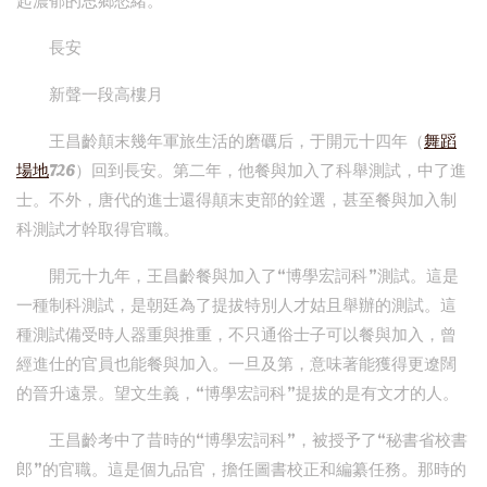
起濃郁的思鄉愁緒。
長安
新聲一段高樓月
王昌齡顛末幾年軍旅生活的磨礪后，于開元十四年（
舞蹈
場地
726）回到長安。第二年，他餐與加入了科舉測試，中了進
士。不外，唐代的進士還得顛末吏部的銓選，甚至餐與加入制
科測試才幹取得官職。
開元十九年，王昌齡餐與加入了“博學宏詞科”測試。這是
一種制科測試，是朝廷為了提拔特別人才姑且舉辦的測試。這
種測試備受時人器重與推重，不只通俗士子可以餐與加入，曾
經進仕的官員也能餐與加入。一旦及第，意味著能獲得更遼闊
的晉升遠景。望文生義，“博學宏詞科”提拔的是有文才的人。
王昌齡考中了昔時的“博學宏詞科”，被授予了“秘書省校書
郎”的官職。這是個九品官，擔任圖書校正和編纂任務。那時的