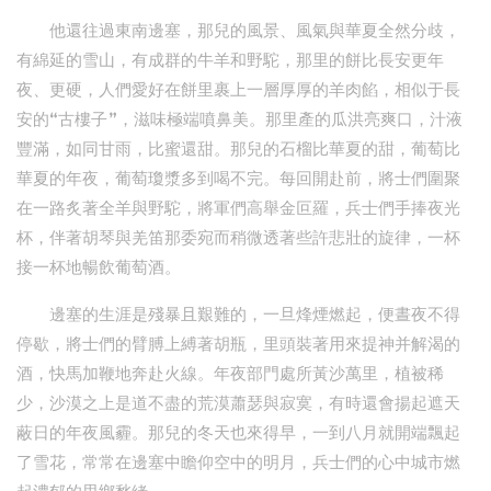
他還往過東南邊塞，那兒的風景、風氣與華夏全然分歧，
有綿延的雪山，有成群的牛羊和野駝，那里的餅比長安更年
夜、更硬，人們愛好在餅里裹上一層厚厚的羊肉餡，相似于長
安的“古樓子”，滋味極端噴鼻美。那里產的瓜洪亮爽口，汁液
豐滿，如同甘雨，比蜜還甜。那兒的石榴比華夏的甜，葡萄比
華夏的年夜，葡萄瓊漿多到喝不完。每回開赴前，將士們圍聚
在一路炙著全羊與野駝，將軍們高舉金叵羅，兵士們手捧夜光
杯，伴著胡琴與羌笛那委宛而稍微透著些許悲壯的旋律，一杯
接一杯地暢飲葡萄酒。
邊塞的生涯是殘暴且艱難的，一旦烽煙燃起，便晝夜不得
停歇，將士們的臂膊上縛著胡瓶，里頭裝著用來提神并解渴的
酒，快馬加鞭地奔赴火線。年夜部門處所黃沙萬里，植被稀
少，沙漠之上是道不盡的荒漠蕭瑟與寂寞，有時還會揚起遮天
蔽日的年夜風霾。那兒的冬天也來得早，一到八月就開端飄起
了雪花，常常在邊塞中瞻仰空中的明月，兵士們的心中城市燃