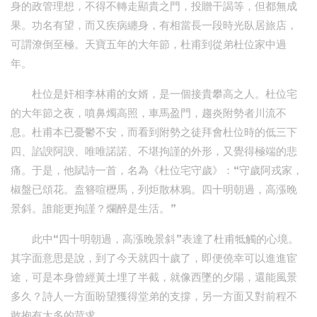
身的政管理想，不得不轉走顯貴之門，投贈干謁等，但都無成
果。功名有望，而又疾病纏身，有相當長一段時光臥居旅店，
可謂潦倒至極。天寶五年的大年節，杜甫到從弟杜位家中過
年。
杜位是奸相李林甫的女婿，是一個接貴攀高之人。杜位宅
的大年節之夜，噴鼻燭高照，車馬盈門，趨炎附勢者川流不
息。杜甫本已憂鬱不安，而看到附勢之徒拜會杜位時的低三下
四、諂諛阿諛、唯唯諾諾、不堪拘謹的外形，又覺得極端的悲
痛。于是，他賦詩一首，名為《杜位宅守歲》：“守歲阿戎家，
椒盤已頌花。盍簪喧櫪馬，列炬散林鴉。四十明朝過，高漲晚
景斜。誰能更拘謹？爛醉是生活。”
此中“四十明朝過，高漲晚景斜”表達了杜甫牴觸的心境。
其字面意思是說，到了今天就四十歲了，即便僥幸可以進進宦
途，可是本身曾經黃土埋了半截，就像西墜的夕陽，還能風景
多久？詩人一方面盼望獲得堂弟的支撐，另一方面又對前程不
敢抱有太多的苛求。