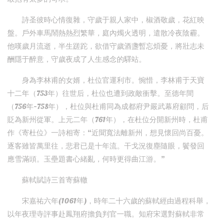
詩圣彼時心情復雜，守歲于親人家中，椒酒敬歲，花紅映
盤。戶外車馬鬧熱熱烈繁華，庭內燭火透明，遣散冷夜陰霾。
他嘆歲月流逝，半生蹉跎，欲借守歲酒盞暫忘煩憂，將壯志未
酬隱于醉意，守歲夜成了人生感念的驛站。
身為李林甫的女婿，杜位官運利市。惋惜，李林甫于天寶
十二年（753年）往世后，杜位也遭到政敵衝擊。至德年間
（756年-758年），杜位與杜甫同為成都府尹嚴武幕府顧問，后
貶為新州從軍。上元二年（761年），在杜位分開新州時，杜甫
作《寄杜位》一詩相寄：“近聞寬法離新州，想見懷回尚百憂。
逐客雖皆萬里往，悲君已是十年流。干戈況復塵隨眼，鬢發回
應雪滿頭。玉壘題書心緒亂，何時更得曲江游。”
蘇軾賦詩三首寄蘇轍
宋嘉祐六年(1061年)，時年二十六歲的蘇軾經由過程科舉，
以年夜理寺評事赴鳳翔府擔負判官一職。知府宋選對蘇軾非常