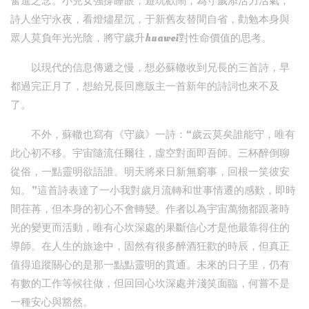
奮進之念。小兒女強撐睡眼，遊玩歡鬧，為守歲添活力活氣；
詩人坐守永夜，看燈燼星沉，于新舊友替間自省，勸勉本身與
眾人莫負年光光陰，將守歲升huawei對性命價值的思考。
以現代的信息傳遞之慢，想必蘇轍收到兄長的三首詩，早
都過完正月了，想給兄長回應版主一首新年的詩詞也來不及
了。
不外，蘇轍也寫有《守歲》一詩：“歲云莫矣誰能守，唯有
此心初不移。宇宙隨流任爾往，虛空對面即吾師。三杯醉倒聊
從俗，一點靈明欲語誰。明天將來日新無窮事，回根一笑彼安
知。”這首詩表達了一小我對歲月流轉和世事情遷的感歎，即時
間荏苒，但本身的初心不會轉變。作者以為宇宙萬物都跟著時
光的變更而活動，唯有心坎深處的果斷信心才是他最靠得住的
導師。在人生的旅途中，固然有很多醉酒狂歡的時辰，但真正
值得追蹤關心的是那一點點靈明的貫通。未來的日子里，仍有
有數的工作等候往做，但回回心坎深處并淺笑面臨，何嘗不是
一種安心與豁然。