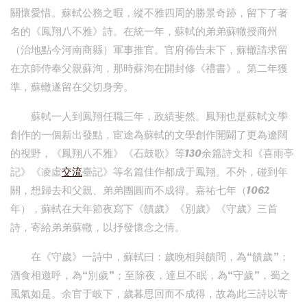
關懷愛惜。蘇軾公務之暇，縱不雅四周的勝景奇跡，留下了著
名的《鳳翔八不雅》詩。在統一年，蘇軾的弟弟蘇轍授商州
（治地點今河南商縣）軍事推官。官府佈告未下，蘇轍請求留
在京師侍奉父親蘇洵，那時蘇洵在開封修《禮書》。第二年獲
準，蘇轍遂留在父切身旁。
蘇軾一人到鳳翔任職三年，政績斐然。鳳翔也是蘇軾文學
創作的一個新出發點，宦途為蘇軾的文學創作開闢了更為遼闊
的視野，《鳳翔八不雅》《石鼓歌》等130余篇詩文和《喜雨亭
記》《凌虛
交流
臺記》等名篇佳作都成于鳳翔。不外，碰到年
關，想歸去和父親、弟弟團圓而不成得。嘉祐七年（1062
年），蘇軾在大年節夜寫下《饋歲》《別歲》《守歲》三首
詩，寄給弟弟蘇轍，以抒發懷念之情。
在《守歲》一詩中，蘇軾曰：歲晚相與饋問，為“饋歲”；
酒食相邀呼，為“別歲”；至除夜，達旦不眠，為“守歲”，蜀之
風氣如是。余官于岐下，歲暮思回而不成得，故為此三詩以寄