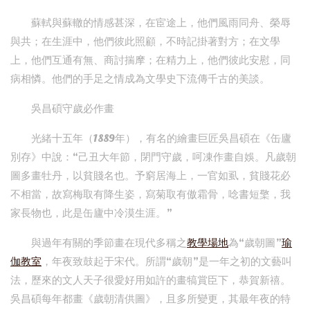
蘇軾與蘇轍的情感甚深，在宦途上，他們風雨同舟、榮辱
與共；在生涯中，他們彼此照顧，不時記掛著對方；在文學
上，他們互通有無、商討揣摩；在精力上，他們彼此安慰，同
病相憐。他們的手足之情成為文學史下流傳千古的美談。
吳昌碩守歲必作畫
光緒十五年（1889年），有名的繪畫巨匠吳昌碩在《缶廬
別存》中說：“己丑大年節，閉門守歲，呵凍作畫自娛。凡歲朝
圖多畫牡丹，以貧賤名也。予窮居海上，一官如虱，貧賤花必
不相當，故寫梅取有降生姿，寫菊取有傲霜骨，唸書短檠，我
家長物也，此是缶廬中冷漠生涯。”
與過年有關的季節畫在現代多稱之
教學場地
為“歲朝圖”
瑜
伽教室
，年夜致鼓起于宋代。所謂“歲朝”是一年之初的文藝叫
法，歷來的文人天子很愛好用如許的畫犒賞臣下，恭賀新禧。
吳昌碩每年都畫《歲朝清供圖》，且多所變更，其最年夜的特