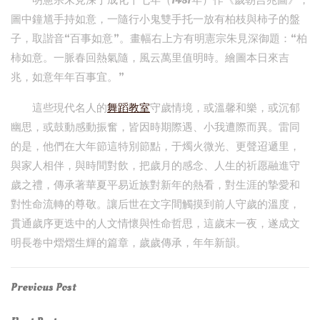
明憲宗朱見深于成化十七年（1481年）作《歲朝吉兆圖》，
圖中鐘馗手持如意，一隨行小鬼雙手托一放有柏枝與柿子的盤
子，取諧音“百事如意”。畫幅右上方有明憲宗朱見深御題：“柏
柿如意。一脈春回熱氣隨，風云萬里值明時。繪圖本日來吉
兆，如意年年百事宜。”
這些現代名人的
舞蹈教室
守歲情境，或溫馨和樂，或沉郁
幽思，或鼓動感動振奮，皆因時期際遇、小我遭際而異。雷同
的是，他們在大年節這特別節點，于燭火微光、更聲迢遞里，
與家人相伴，與時間對飲，把歲月的感念、人生的祈愿融進守
歲之禮，傳承著華夏平易近族對新年的熱看，對生涯的摯愛和
對性命流轉的尊敬。讓后世在文字間觸摸到前人守歲的溫度，
貫通歲序更迭中的人文情懷與性命哲思，這歲末一夜，遂成文
明長卷中熠熠生輝的篇章，歲歲傳承，年年新韻。
Post
Previous
Previous Post
Post
navigation