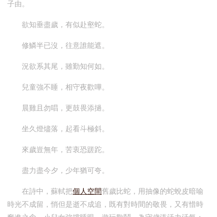
子由。
欲知垂盡歲，有似赴壑蛇。
修鱗半已沒，往意誰能遮。
況欲系其尾，雖勤知何如。
兒童強不睡，相守夜歡嘩。
晨雞且勿唱，更鼓畏添撾。
坐久燈燼落，起看斗極斜。
來歲豈無年，苦衷恐蹉跎。
盡力盡今夕，少年猶可夸。
在詩中，蘇軾把
個人空間
舊歲比蛇，用抽像的蛇蛻皮暗喻
時光不成留，悄但是逝不成追，既有對時間的敬畏，又有惜時