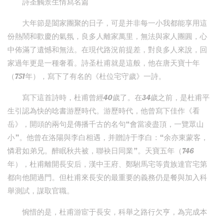
詩圣觸景生情寫名篇
大年節是闔家團聚的日子，可是并非每一小我都能享用這
份熱鬧和歡慶的氣氛，良多人離家萬里，無法與家人團圓，心
中佈滿了遺憾和無法。在現代路況前提差，對良多人來說，回
家過年更是一種奢看。詩圣杜甫就是這般，他在唐天寶十年
（751年），寫下了有名的《杜位宅守歲》一詩。
寫下這首詩時，杜甫曾經40歲了。在34歲之前，是杜甫平
生引認為快的唸書游歷時代。游歷時代，他曾寫下佳作《看
岳》，開頭的兩句是傳播千古的名句“會當凌盡頂，一覽眾山
小”。他曾在洛陽與李白相遇，并贈詩于李白：“余亦東蒙客，
憐君如弟兄。醉眠秋共被，聯袂日同業”。天寶五年（746
年），杜甫離開長安后，漢中王府、鄭駙馬宅等貴族達官宅第
都向他開過門。但杜甫來長安的最重要的義務仍是餐與加入科
舉測試，謀取官職。
惋惜的是，杜甫游宦于長安，科舉之路行欠亨，為完成本