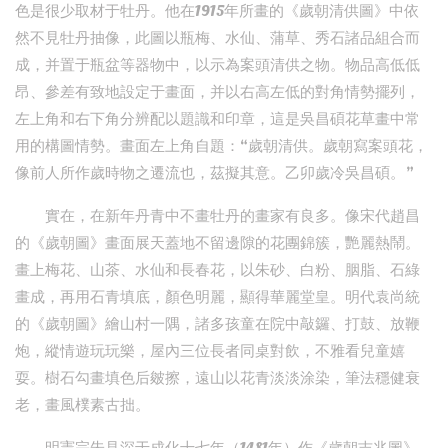
色是很少取材于牡丹。他在1915年所畫的《歲朝清供圖》中依
然不見牡丹抽像，此圖以瓶梅、水仙、蒲草、秀石諸品組合而
成，并置于瓶盆等器物中，以示為案頭清供之物。物品高低低
昂、參差有致地設定于畫面，并以右高左低的對角情勢擺列，
左上角和右下角分辨配以題識和印章，這是吳昌碩花草畫中常
用的構圖情勢。畫面左上角自題：“歲朝清供。歲朝寫案頭花，
像前人所作歲時物之遷流也，茲擬其意。乙卯歲冷吳昌碩。”
實在，在新年丹青中不畫牡丹的畫家有良多。像宋代趙昌
的《歲朝圖》畫面展天蓋地不留邊隙的花團錦簇，艷麗熱鬧。
畫上梅花、山茶、水仙和長春花，以朱砂、白粉、胭脂、石綠
畫成，再用石青填底，顏色明麗，顯得華麗堂皇。明代袁尚統
的《歲朝圖》繪山村一隅，諸多孩童在院中敲鑼、打鼓、放鞭
炮，縱情遊玩玩樂，屋內三位長者同桌對飲，不雅看兒童嬉
耍。樹石勾畫填色后皴擦，遠山以花青淡淡涂染，筆法穩健衰
老，畫風樸素古拙。