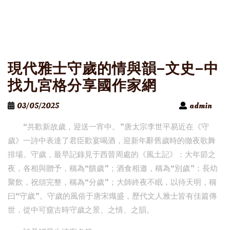
現代雅士守歲的情與韻–文史–中
找九宮格分享國作家網
03/05/2025
admin
“共歡新故歲，迎送一宵中。”唐太宗李世平易近在《守
歲》一詩中表達了君臣歡宴喝酒，迎新年辭舊歲時的徹夜歌舞
排場。守歲，最早記錄見于西晉周處的《風土記》：大年節之
夜，各相與贈予，稱為“饋歲”；酒食相邀，稱為“別歲”；長幼
聚飲，祝頌完整，稱為“分歲”；大師終夜不眠，以待天明，稱
曰“守歲”。守歲的風俗于唐宋熾盛，歷代文人雅士皆有佳篇傳
世，從中可窺古時守歲之景、之情、之韻。