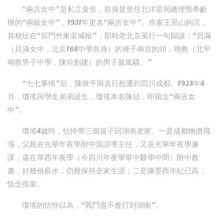
“兩吉女中”是私立黌舍，前身是曾任北洋當局總理熊希齡
辦的“兩級女中”，1931年更名“兩吉女中”。作家王景山鉤沉，
其校址在“后門外東皇城根”，那時老北京風行一句鄙諺：“貝滿
（貝滿女中，北京166中學前身）的褲子兩吉的頭，翊教（北平
翊教男子中學，陳垣創建）的男子最風騷。”
“七七事情”后，陳致平與袁行恕遷到四川成都。1938年4
月，瓊瑤與孿生弟弟誕生，瓊瑤本名陳喆，即留念“兩吉女
中”。
瓊瑤4歲時，怙恃帶三個孩子回湖南老家。一是成都物價飛
漲，父親在光華年夜學附中當訓導主任，又在光華年夜學兼
課，還在華西年夜學（今四川年夜學華中醫學中間）附中教
書，好幾份薪水，仍難保持全家生涯；二是陳墨西年紀已高，
惦念孫輩。
瓊瑤的怙恃以為，“戰鬥盡不會打到湖南”。