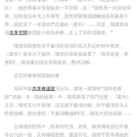
紅》，她把舊書在母親眼前一字排開，說：“固然我一向讓你掃
興，固然我沒有考上年夜學，固然我愛情成婚離婚弄得參差不
齊，固然寫了一本讓你們悲傷的《窗外》……可是，我總算保
持
共享空間
著我從小就有的夢，走上了寫作這條路。”
瓊瑤與羅敷有夫平鑫濤的情感糾葛又惹起軒然年夜波，
《窗外》發布片子版時，瓊瑤的母親偷偷看了，憤而盡食，整
整5天，瓊瑤屢次跪在母親眼前，懇求諒解。
北京的書攤都賣她的書
為與平鑫
共享會議室
濤分別，瓊瑤一度接收“湯師長教
師”求婚。在《我的故事》中，瓊瑤廓清了部門現實：《窗外》
之后，瓊瑤支出年夜增，沒花過平鑫濤的錢；與平鑫濤原夫人
暗裡接觸，彼此懂得；平鑫濤離婚3年后，瓊瑤才與他成婚……
在瓊瑤的性情中，既有特性強、背叛、鄙夷傳統節烈不雅
等古代的一面，又有極端勤懇、愛護羽毛、感情守舊等傳統的