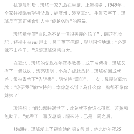
抗克服利后，瓊瑤一家先后在重慶、上海棲身，1949年，
全家往衡陽看望祖父后，經廣州，遷至臺北。生涯安寧了，瓊
瑤反而真正領會到人生“優越劣敗”的殘暴。
瓊瑤童年便“自以為不是一個很美麗的孩子”，額頭有胎
記，避禍中被car 甩出，鼻子落下疤痕，親朋同情地說：“必定
嫁不出往了。”這讓瓊瑤深感自大。
在臺北，瓊瑤的父親在年夜學教書，成了名傳授，瓊瑤又
有了一個妹妹，漂亮聰明，小弟亦成就凸起，瓊瑤卻因成就
差，常被黌舍下“告訴書”，讓怙恃“蓋印”。一次，母親賭氣地
說：“你要我們做怙恃的，拿你怎么辦？為什么你一點都不像你
妹妹？”
瓊瑤想：“假如那時逝世了，此刻就不會這么孤單、苦楚和
無助了。”她吞了一瓶安息藥，醒來時，已是一周之后。
18歲時，瓊瑤愛上了顧恤她的國文教員，他比她年夜25