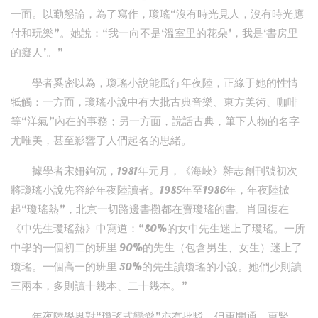
一面。以勤懇論，為了寫作，瓊瑤“沒有時光見人，沒有時光應
付和玩樂”。她說：“我一向不是‘溫室里的花朵’，我是‘書房里
的癡人’。”
學者奚密以為，瓊瑤小說能風行年夜陸，正緣于她的性情
牴觸：一方面，瓊瑤小說中有大批古典音樂、東方美術、咖啡
等“洋氣”內在的事務；另一方面，說話古典，筆下人物的名字
尤唯美，甚至影響了人們起名的思緒。
據學者宋姍鉤沉，1981年元月，《海峽》雜志創刊號初次
將瓊瑤小說先容給年夜陸讀者。1985年至1986年，年夜陸掀
起“瓊瑤熱”，北京一切路邊書攤都在賣瓊瑤的書。肖回復在
《中先生瓊瑤熱》中寫道：“80%的女中先生迷上了瓊瑤。一所
中學的一個初二的班里 90%的先生（包含男生、女生）迷上了
瓊瑤。一個高一的班里 50%的先生讀瓊瑤的小說。她們少則讀
三兩本，多則讀十幾本、二十幾本。”
年夜陸學界對“瓊瑤式戀愛”亦有批駁，但更開通、更緊