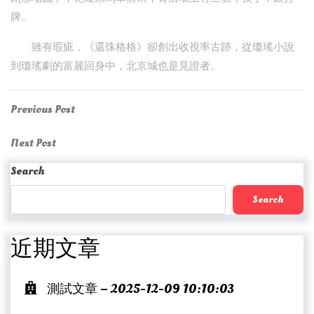
牌。
雖有瑕疵，《還珠格格》卻創出收視率古跡，從瓊瑤小說
到瓊瑤劇的富麗回身中，北京城也是見證者。
Post
Previous
Previous Post
Post
navigation
Next
Next Post
Post
Search
Search
近期文章
測試文章 – 2025-12-09 10:10:03