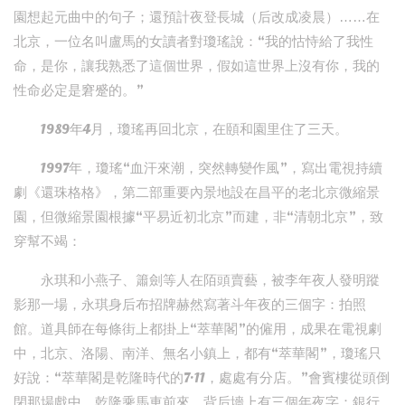
園想起元曲中的句子；還預計夜登長城（后改成凌晨）……在
北京，一位名叫盧馬的女讀者對瓊瑤說：“我的怙恃給了我性
命，是你，讓我熟悉了這個世界，假如這世界上沒有你，我的
性命必定是窘蹙的。”
1989年4月，瓊瑤再回北京，在頤和園里住了三天。
1997年，瓊瑤“血汗來潮，突然轉變作風”，寫出電視持續
劇《還珠格格》，第二部重要內景地設在昌平的老北京微縮景
園，但微縮景園根據“平易近初北京”而建，非“清朝北京”，致
穿幫不竭：
永琪和小燕子、簫劍等人在陌頭賣藝，被李年夜人發明蹤
影那一場，永琪身后布招牌赫然寫著斗年夜的三個字：拍照
館。道具師在每條街上都掛上“萃華閣”的僱用，成果在電視劇
中，北京、洛陽、南洋、無名小鎮上，都有“萃華閣”，瓊瑤只
好說：“萃華閣是乾隆時代的7·11，處處有分店。”會賓樓從頭倒
閉那場戲中，乾隆乘馬車前來，背后墻上有三個年夜字：銀行