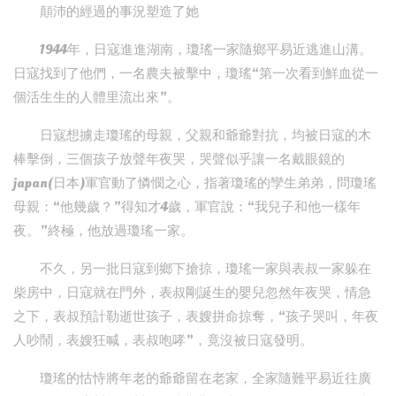
顛沛的經過的事況塑造了她
1944年，日寇進進湖南，瓊瑤一家隨鄉平易近逃進山溝。
日寇找到了他們，一名農夫被擊中，瓊瑤“第一次看到鮮血從一
個活生生的人體里流出來”。
日寇想擄走瓊瑤的母親，父親和爺爺對抗，均被日寇的木
棒擊倒，三個孩子放聲年夜哭，哭聲似乎讓一名戴眼鏡的
japan(日本)軍官動了憐憫之心，指著瓊瑤的孿生弟弟，問瓊瑤
母親：“他幾歲？”得知才4歲，軍官說：“我兒子和他一樣年
夜。”終極，他放過瓊瑤一家。
不久，另一批日寇到鄉下搶掠，瓊瑤一家與表叔一家躲在
柴房中，日寇就在門外，表叔剛誕生的嬰兒忽然年夜哭，情急
之下，表叔預計勒逝世孩子，表嫂拼命掠奪，“孩子哭叫，年夜
人吵鬧，表嫂狂喊，表叔咆哮”，竟沒被日寇發明。
瓊瑤的怙恃將年老的爺爺留在老家，全家隨難平易近往廣