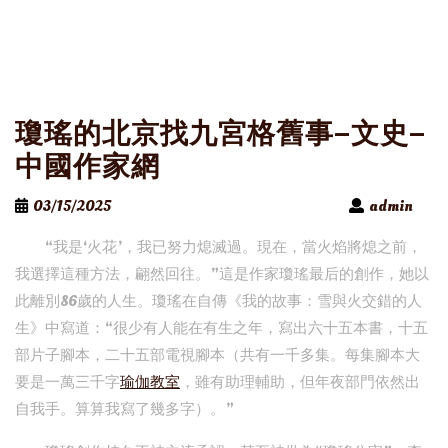
瓊瑤的北京找九宮格舊事–文史–
中國作家網
03/15/2025
admin
“我是‘火花’，我已努力熄滅過。現在，當火焰將熄之前，
我選擇這種方法，翩然回往。”這是作家瓊瑤最后的創作，她以
此離別86歲的人生。瓊瑤在自傳《我的故事：雪與火交錯的人
生》中寫道：“很少有人能在有生之年，寫出六十五本書，十五
部片子腳本，二十五部電視腳本（共有一千多集。每集腳本大
要是一萬三千字
瑜伽教室
，雖有助理輔助，但年夜部門依然出
自我手。算算我寫了幾多字）。”