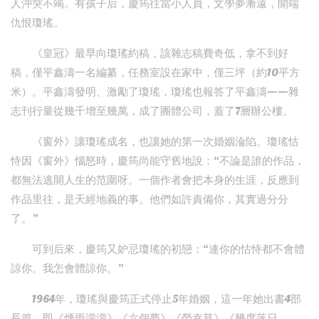
人沖突不竭。有孩子后，慶筠往當小人員，文學夢漸遠，開端
仇恨瓊瑤。
《皇冠》最早向瓊瑤約稿，該雜志稿費奇低，拿不到好
稿，僅平鑫濤一名編纂，任務室設在家中，僅三坪（約10平方
米）。平鑫濤發明、激勵了瓊瑤，瓊瑤也報答了平鑫濤——雜
志刊行量從幾千增至幾萬，成了團體公司，蓋了7層辦公樓。
《窗外》讓瓊瑤成名，也讓她的第一次婚姻淪陷。瓊瑤怙
恃因《窗外》惱怒時，慶筠尚能守舊地說：“不論是誰的作品，
都無法逃開人生的范圍呀。一個作者會把本身的生涯，反應到
作品里往，是天經地義的事。他們如許責備你，其實過分分
了。”
可到后來，慶筠又妒忌瓊瑤的初戀：“連你的怙恃都不會體
諒你。我怎會體諒你。”
1964年，瓊瑤與慶筠正式停止5年婚姻，這一年她出書4部
長篇，即《煙雨濛濛》《六個夢》《榮幸草》《幾度落日