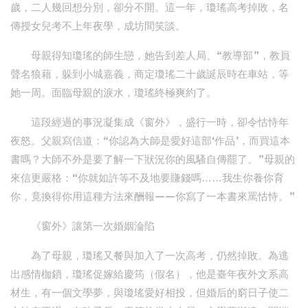
歲，二人幾回想分別，卻分不開。這一年，瓊瑤高考掉敗，名
傳授女兒考不上年夜學，成坊間笑談。
母親得知瓊瑤的師生戀，她告到差人局、“教導部”，教員
聲名狼藉，躲到小城嘉義，商定瓊瑤二十歲誕辰時在車站，等
她一周。面臨母親的淚水，瓊瑤終極爽約了。
這段經過的事況凝集成《窗外》，盛行一時，卻令怙恃年
夜怒。父親寫信道：“你認為大師是愛好這部‘作品’，而買這本
書嗎？大師不外是要了解一下狀況你的風騷自傳罷了。”母親的
來信更嚴格：“你就如許等不及地要賺錢嗎……我生你養你育
你，竟換得你用這種方法來酬報——你寫了一本書來罵怙恃。”
《窗外》讓第一次婚姻淪陷
為了母親，瓊瑤又餐與加入了一次高考，仍然掉敗。為逃
出感情枷鎖，瓊瑤促嫁給慶筠（假名），他是臺年夜外文系高
材生，有一個文學夢，與瓊瑤愛好相投，但婚后的窮日子使二