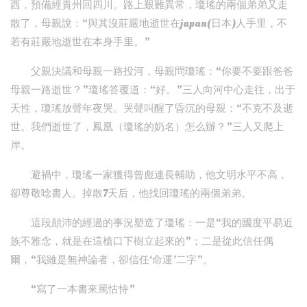
西，預備經貴州回四川。路上艱難異常，瓊瑤的兩個弟弟又走
散了，母親說：“與其沒莊嚴地逝世在japan(日本)人手里，不
若有莊嚴地逝世在本身手里。”
父親決議和母親一路投河，母親問瓊瑤：“你要不要跟爸爸
母親一路逝世？”瓊瑤答覆道：“好。”三人向河中心走往，出于
天性，瓊瑤放聲年夜哭。哭聲叫醒了昏沉的母親：“不克不及逝
世。我們逝世了，鳳凰（瓊瑤的奶名）怎么辦？”三人又爬上
岸。
避禍中，瓊瑤一家獲得曾彪連長輔助，他文明水平不高，
卻尊敬唸書人。掉散7天后，他找回瓊瑤的兩個弟弟。
這段顛沛的經過的事況塑造了瓊瑤：一是“我的國度平易近
族不雅念，就是在這槍口下樹立起來的”；二是從此信任偶
爾，“我雖是無神論者，卻信任‘命運’二字”。
“寫了一本書來罵怙恃”