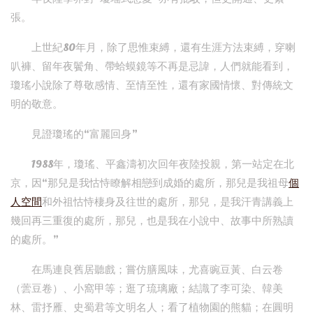
張。
上世紀80年月，除了思惟束縛，還有生涯方法束縛，穿喇
叭褲、留年夜鬢角、帶蛤蟆鏡等不再是忌諱，人們就能看到，
瓊瑤小說除了尊敬感情、至情至性，還有家國情懷、對傳統文
明的敬意。
見證瓊瑤的“富麗回身”
1988年，瓊瑤、平鑫濤初次回年夜陸投親，第一站定在北
京，因“那兒是我怙恃瞭解相戀到成婚的處所，那兒是我祖母
個
人空間
和外祖怙恃棲身及往世的處所，那兒，是我汗青講義上
幾回再三重復的處所，那兒，也是我在小說中、故事中所熟讀
的處所。”
在馬連良舊居聽戲；嘗仿膳風味，尤喜豌豆黃、白云卷
（蕓豆卷）、小窩甲等；逛了琉璃廠；結識了李可染、韓美
林、雷抒雁、史蜀君等文明名人；看了植物園的熊貓；在圓明