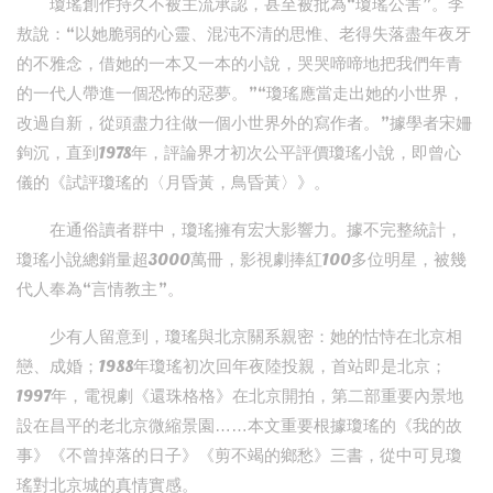
瓊瑤創作持久不被主流承認，甚至被批為“瓊瑤公害”。李
敖說：“以她脆弱的心靈、混沌不清的思惟、老得失落盡年夜牙
的不雅念，借她的一本又一本的小說，哭哭啼啼地把我們年青
的一代人帶進一個恐怖的惡夢。”“瓊瑤應當走出她的小世界，
改過自新，從頭盡力往做一個小世界外的寫作者。”據學者宋姍
鉤沉，直到1978年，評論界才初次公平評價瓊瑤小說，即曾心
儀的《試評瓊瑤的〈月昏黃，鳥昏黃〉》。
在通俗讀者群中，瓊瑤擁有宏大影響力。據不完整統計，
瓊瑤小說總銷量超3000萬冊，影視劇捧紅100多位明星，被幾
代人奉為“言情教主”。
少有人留意到，瓊瑤與北京關系親密：她的怙恃在北京相
戀、成婚；1988年瓊瑤初次回年夜陸投親，首站即是北京；
1997年，電視劇《還珠格格》在北京開拍，第二部重要內景地
設在昌平的老北京微縮景園……本文重要根據瓊瑤的《我的故
事》《不曾掉落的日子》《剪不竭的鄉愁》三書，從中可見瓊
瑤對北京城的真情實感。