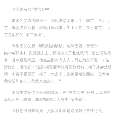
名字為留念“兩吉女中”
瓊瑤的父親名陳致平，本籍湖南衡陽，生于南京，長于北
京；母親名袁行恕，本籍江蘇武進，生于北京，長于北京。北
京是他們的“第二家鄉”。
陳致平的父親（即瓊瑤的爺爺）名陳墨西，曾留學
japan(日本)，跟隨孫中山，餐與加入了北伐戰鬥，是公民黨元
老，暮年退居鄉里。他在故鄉本有夫人，后在南京再娶，未告
訴婚史，瓊瑤記：“直到祖父要帶祖母回故鄉時，祖母才赫然發
明，本身不是原配，祖母一怒之下，謝絕跟祖父回家，竟帶著
我父親和伯父，往北京假寓了。”
陳致平從輔仁年夜學結業后，在“兩吉女中”任教，瓊瑤的
母親正在此唸書，相差7歲的二人發生“師生戀”。
袁行恕出自豪家族，父親袁勵衡是路況銀行首任行長。