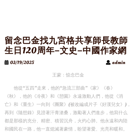
留念巴金找九宮格共享師長教師
生日120周年–文史–中國作家網
03/19/2025
admin
王蒙：惦念巴金
他從“五四”走來，他的“急流三部曲”《家》《春》
《秋》，他的《冷夜》和《憩園》永遠激動人們，他從《消
亡》和《重生》一向到《團聚》(被改編成片子《好漢兒女》)，
再到《隨想錄》見證著汗青滄桑，激勵著人們進步，他寫什么
都是那樣的充分、精密、積習沉舟，火灼心肺。他永遠和內陸
和國民在一路，他一直熄滅著豪情，盼望著愛、光亮和暖和。