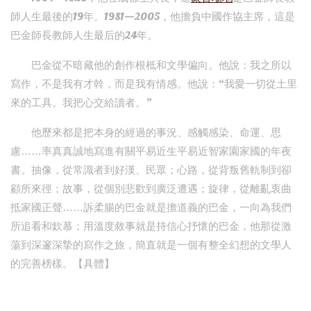
師人生最後的19年。1981—2005，他擔負中國作協主席，這是
巴金師長教師人生最后的24年。
巴金從不暗藏他的創作根柢和文學偏向。他說：我之所以
寫作，不是我有才幹，而是我有情感。他說：“我愛一切從土里
來的工具。我把心交給讀者。”
他歷來都是把本身的經過的事況、感觸感染、命運、思
慮……率真真誠地寫進有關平易近生平易近智家園家國的年夜
書。抽像，從常識者到好漢、民眾；心路，從背叛舊軌制到卻
顧所來徑；故事，從個別悲歡到廣泛遭遇；旋律，從離亂衷曲
抵家國正聲……訴柔腸的巴金就是擔道義的巴金，一向為我們
所追看和欽慕；用溫度敘事就是持信心抒懷的巴金，他那從激
蕩到深邃深摯的寫作之旅，簡直就是一個有整全幻想的文學人
的完善榜樣。【具體】