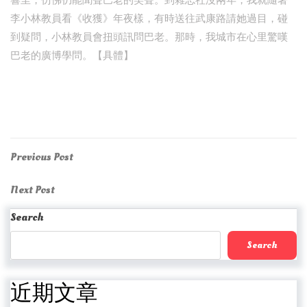
響里，仿佛仍能聞聲巴老的笑聲。到雜志社沒兩年，我就隨著
李小林教員看《收獲》年夜樣，有時送往武康路請她過目，碰
到疑問，小林教員會扭頭訊問巴老。那時，我城市在心里驚嘆
巴老的廣博學問。【具體】
Post
Previous
Previous Post
Post
navigation
Next
Next Post
Post
Search
Search
近期文章