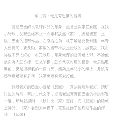
葉兆言：他是有思惟的智者
說起巴金師長教師作品的印象，起首是與家庭有關。在我
小時辰，父親已經不止一次跟我說起《家》，說起覺慧，是
以，巴金的這部作品，在沒看之前，就了解是要反封建，年青
人要提高，要反動。家里的這部小說是豎版的，誠實說，我看
得也不算太細心，看完以后，印象最深的是高老太爺。不論他
後面為人怎么樣，怎么呆板，怎么代表封建的禮教，最后臨逝
世前，仍是挺和氣的一個白叟。能夠是年紀小的緣故，并沒有
感到這老頭有多壞，我甚至還有些愛好他。
我最愛好的巴金小說是《憩園》，真的長短常愛好。讀研
討生的時辰，研討古代文學，必需老誠實實把巴金的小說都過
一遍，那時就感到，《秋》比《家》更好，而《憩園》的確就
是神品。《家》名望太年夜了，完整掩飾了他后期作品的輝
煌。【具體】