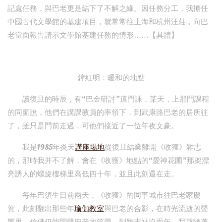
記處任務，與巴老更是結下了不解之緣。因任務分工，我擔任
中國古代文學館的基建項目，就常常往上海和杭州汪莊，向巴
老當面報告請示文學館基建任務的情形……【具體】
鐘紅明：暖和的地點
讀復旦的時辰，有“巴金研討”這門課，某天，上那門課程
的同窗說，他們在講課教員的率領下，到武康路巴老的居所往
了，雖只是門前走過，可他們接近了一位年夜文豪。
我是1985年炎天
講座場地
從復旦結業離開《收獲》雜志
的，那時我并不了解，會在《收獲》地點的“愛神花圃”那架漂
亮誘人的螺旋樓梯里高低四十年，並且此刻還在走。
每年巴須生日前兩天，《收獲》的同事城市往巴老家慶
賀，此刻翻出那些年
瑜伽教室
與巴老的合影，在時光流逝的聲