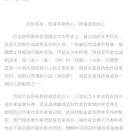
吉狄馬加：熄滅本身的心，撲滅讀者的心
巴金師長教師是我國古代文學史上，被公認的文學巨匠，
其宏大的創作成績和高尚的人格，一向被后世讀者所敬佩，被
國際文壇稱為中國的良知。仍是在少年時期，我就是巴老忠誠
的讀者，從《家》《春》《秋》到《憩園》《冷夜》的瀏覽，
是我一小我生階段精力上的主要依靠，我曾在最後的創作談里
寫到，他那詩普通的小說《海的夢》，就是促進我終極成為一
個詩人的動因之一。
我和巴金師長教師都是四川人，上世紀九十年頭我在四川
省作家協會任務，就逼真感觸感染到巴老對家鄉的密意厚意，
聽聞四川作家代表年夜會召開，他掉臂帕金森病帶來手抖的艱
苦，專門授與會作家們親筆寫來賀信，極年夜鼓舞了巴蜀年夜
地各平易近族作家的創作熱忱。1995年頭我調中國作家協會書