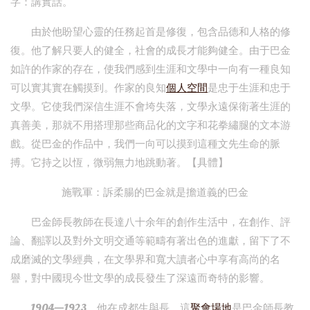
字：講實話。
由於他盼望心靈的任務起首是修復，包含品德和人格的修
復。他了解只要人的健全，社會的成長才能夠健全。由于巴金
如許的作家的存在，使我們感到生涯和文學中一向有一種良知
可以實其實在觸摸到。作家的良知
個人空間
是忠于生涯和忠于
文學。它使我們深信生涯不會垮失落，文學永遠保衛著生涯的
真善美，那就不用搭理那些商品化的文字和花拳繡腿的文本游
戲。從巴金的作品中，我們一向可以摸到這種文先生命的脈
搏。它持之以恆，微弱無力地跳動著。【具體】
施戰軍：訴柔腸的巴金就是擔道義的巴金
巴金師長教師在長達八十余年的創作生活中，在創作、評
論、翻譯以及對外文明交通等範疇有著出色的進獻，留下了不
成磨滅的文學經典，在文學界和寬大讀者心中享有高尚的名
譽，對中國現今世文學的成長發生了深遠而奇特的影響。
1904—1923，他在成都生與長，這
聚會場地
是巴金師長教