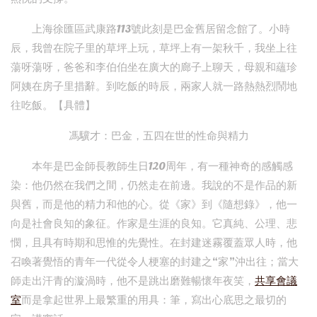
上海徐匯區武康路113號此刻是巴金舊居留念館了。小時
辰，我曾在院子里的草坪上玩，草坪上有一架秋千，我坐上往
蕩呀蕩呀，爸爸和李伯伯坐在廣大的廊子上聊天，母親和蘊珍
阿姨在房子里措辭。到吃飯的時辰，兩家人就一路熱熱烈鬧地
往吃飯。【具體】
馮驥才：巴金，五四在世的性命與精力
本年是巴金師長教師生日120周年，有一種神奇的感觸感
染：他仍然在我們之間，仍然走在前邊。我說的不是作品的新
與舊，而是他的精力和他的心。從《家》到《隨想錄》，他一
向是社會良知的象征。作家是生涯的良知。它真純、公理、悲
憫，且具有時期和思惟的先覺性。在封建迷霧覆蓋眾人時，他
召喚著覺悟的青年一代從令人梗塞的封建之“家”沖出往；當大
師走出汗青的漩渦時，他不是跳出磨難暢懷年夜笑，
共享會議
室
而是拿起世界上最繁重的用具：筆，寫出心底思之最切的