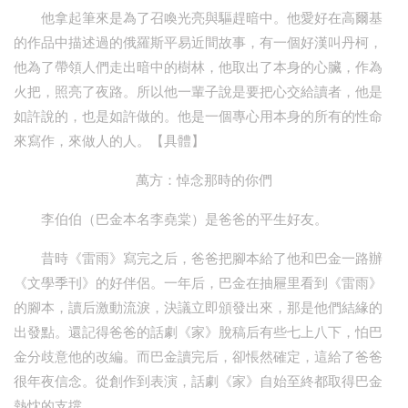
他拿起筆來是為了召喚光亮與驅趕暗中。他愛好在高爾基
的作品中描述過的俄羅斯平易近間故事，有一個好漢叫丹柯，
他為了帶領人們走出暗中的樹林，他取出了本身的心臟，作為
火把，照亮了夜路。所以他一輩子說是要把心交給讀者，他是
如許說的，也是如許做的。他是一個專心用本身的所有的性命
來寫作，來做人的人。【具體】
萬方：悼念那時的你們
李伯伯（巴金本名李堯棠）是爸爸的平生好友。
昔時《雷雨》寫完之后，爸爸把腳本給了他和巴金一路辦
《文學季刊》的好伴侶。一年后，巴金在抽屜里看到《雷雨》
的腳本，讀后激動流淚，決議立即頒發出來，那是他們結緣的
出發點。還記得爸爸的話劇《家》脫稿后有些七上八下，怕巴
金分歧意他的改編。而巴金讀完后，卻悵然確定，這給了爸爸
很年夜信念。從創作到表演，話劇《家》自始至終都取得巴金
熱忱的支撐。