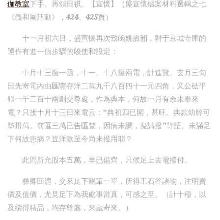
伽教室
下手。再頌日祺。【宣懷】（盛宣懷檔案材料選輯之七
《義和團活動》，424、425頁）
十一月初六日，盛宣懷再次致函姚賡韶，對于京城寺庫的
運作有進一個步驟的唆使和設定：
十月十三復一函，十一、十八復兩電，計進覽。玄月三旬
日先寄電內由匯豐存洋二萬九千八百四十一元四角，又公砝平
銀一千三百十兩劃交尊處，作為典本，何故一月有余未奉來
電？只接十月十三日來電云：“典初四已開，甚旺。典款幼舲可
墊卅萬。前匯三萬已告匯豐，因病未謁，擬請撥”等語。未滿足
下何故患病？豈洋款至今尚未撥用耶？
此間所允股本五萬，早已備齊，只候足上去電撥付。
彝卿回滬，交來足下親筆一單，所得王石谷諸物，注明賣
價及值價，尤見足下為我處事當真，可感之至。（計十種，以
及續得精品，均存尊處，來歲寄來。）