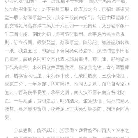
小翁約定“恒豐”二字，計集股本十萬兩，應以一萬兩為一股。
吳幼舲召集五股；足下召集五股，此五股之內，已招到嚴樂賢
堂一股，蔡和厚堂一股，其余三股尚未招到。前已由匯豐銀行
劃交電報局舊存洋二萬九千八百四十一元四角，又公砝平銀一
千三百十兩。倒閉之初，即可隨時取用。此事應悉照生意規
則，訂立合同。嚴樂賢堂、蔡和厚堂、陳詠記、顧詮記須各執
一紙。我處五股，即請足下會同吳幼舲處事。源豐潤管事田君
已回南，嚴處合同可交其代表人邱君畫押。蔡、陳、顧均請足
下代為畫押。未來用款由匯豐救濟。極珍貴之物，寄存匯豐庫
房。股本官利七厘，余利作十成，七成回股東，三成作花紅，
取息三分，一年為滿，均可照行。惟同人之意，面前目今京中
無典，暫為便平易近，承平之后，南人決不愿在南方留此財
產。一年期滿，賣包之后，即須結束。坐落既佳，似不患無人
接替。典屋能否暫租，統希足上面與吳幼舲妥商，列進合同為
要。
京典規則，能否與江、浙雷同？齊君能否山西人？管事之