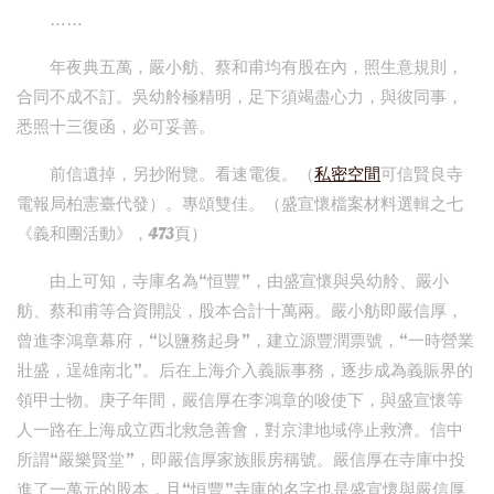
……
年夜典五萬，嚴小舫、蔡和甫均有股在內，照生意規則，
合同不成不訂。吳幼舲極精明，足下須竭盡心力，與彼同事，
悉照十三復函，必可妥善。
前信遺掉，另抄附覽。看速電復。（
私密空間
可信賢良寺
電報局柏憲臺代發）。專頌雙佳。（盛宣懷檔案材料選輯之七
《義和團活動》，473頁）
由上可知，寺庫名為“恒豐”，由盛宣懷與吳幼舲、嚴小
舫、蔡和甫等合資開設，股本合計十萬兩。嚴小舫即嚴信厚，
曾進李鴻章幕府，“以鹽務起身”，建立源豐潤票號，“一時營業
壯盛，逞雄南北”。后在上海介入義賑事務，逐步成為義賑界的
領甲士物。庚子年間，嚴信厚在李鴻章的唆使下，與盛宣懷等
人一路在上海成立西北救急善會，對京津地域停止救濟。信中
所謂“嚴樂賢堂”，即嚴信厚家族賬房稱號。嚴信厚在寺庫中投
進了一萬元的股本，且“恒豐”寺庫的名字也是盛宣懷與嚴信厚