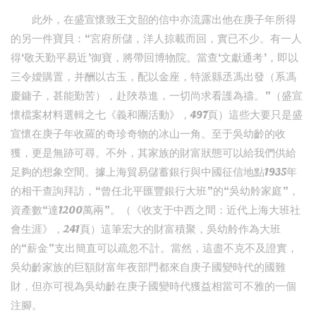
此外，在盛宣懷致王文韶的信中亦流露出他在庚子年所得
的另一件寶貝：“宮府所儲，洋人掠載而回，實已不少。有一人
得‘敬天勤平易近’御寶，將帶回博物院。當查‘文獻通考’，即以
三令嬡購置，并酬以古玉，配以金座，特派縣丞馮出發（系馮
慶鏞子，甚能勤苦），赴陜恭進，一切尚求看護為禱。”（盛宣
懷檔案材料選輯之七《義和團活動》，497頁）這些大要只是盛
宣懷在庚子年收羅的奇珍奇物的冰山一角。至于吳幼齡的收
獲，更是無跡可尋。不外，其家族的財富狀態可以給我們供給
足夠的想象空間。據上海貿易儲蓄銀行與中國征信地點1935年
的相干查詢拜訪，“曾任北平匯豐銀行大班”的“吳幼舲家庭”，
資產數“達1200萬兩”。（《收支于中西之間：近代上海大班社
會生涯》，241頁）這筆宏大的財富積聚，吳幼舲作為大班
的“薪金”支出簡直可以疏忽不計。當然，這盡不克不及證實，
吳幼齡家族的巨額財富年夜部門都來自庚子國變時代的國難
財，但亦可視為吳幼齡在庚子國變時代獲益相當可不雅的一個
注腳。