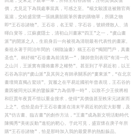
回滬，交來足下親筆一單，所得王石谷諸物，注明賣價及值
價，尤見足下為我處事當真，可感之至。”楊文駿護送被難官商
返滬，交給盛宣懷一張姚賡韶親筆所書的購物單，所購之物
即“王石谷諸物”。王石谷，名王翚，字石谷，號耕煙散人、清
暉白叟等，江蘇虞隱士，清初山川畫家“四王”之一，“虞山畫
派”的開派之人，生前身后一向被視為清朝最有代表性的畫家。
秦祖永著于同治年間的《桐陰論畫》稱王石谷“獨開門戶，真畫
圣也”。林紓稱“石谷畫為前清第一”，陳師曾則表現“有清一代
之山川，王派實有擺佈畫界之權勢”。甚至到了平易近初，以王
石谷為宗的“虞山派”及其與之有師承關系的“婁東派”，“在北京
畫壇簡直獨占鰲頭”。賀履之在平易近國初年曾表現，王石谷的
畫因被同光以來的鑒躲家“力為倡導一時”，以致不少王侯將相
和巨賈年夜賈不惜以重金搜求，使得“其價值甚至軼宋元諸家而
上之”。也恰是由于王石谷畫派在清末平易近初的宏大影響，及
其“仿古畫、臨古畫”的創作方法，“王畫”成為新文明活動時代
陳獨秀“美術反動”進犯的靶心。于此可見，盛宣懷在庚子年所
購“王石谷諸物”，恰是那時加入我的最愛界的熱點躲品。