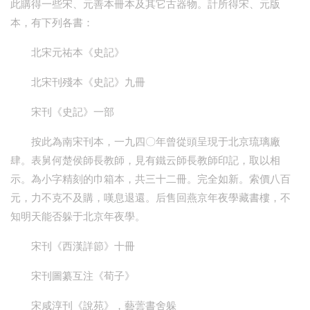
此購得一些宋、元善本冊本及其它古器物。計所得宋、元版
本，有下列各書：
北宋元祐本《史記》
北宋刊殘本《史記》九冊
宋刊《史記》一部
按此為南宋刊本，一九四〇年曾從頭呈現于北京琉璃廠
肆。表舅何楚侯師長教師，見有鐵云師長教師印記，取以相
示。為小字精刻的巾箱本，共三十二冊。完全如新。索價八百
元，力不克不及購，嘆息退還。后售回燕京年夜學藏書樓，不
知明天能否躲于北京年夜學。
宋刊《西漢詳節》十冊
宋刊圖纂互注《荀子》
宋咸淳刊《說苑》，藝蕓書舍躲