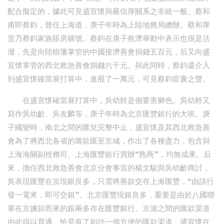
配合擬定的，據此可見盛宣懷與嚴信厚關系之非統一般。蔡和
甫即蔡鈞，曾任上海道，庚子年時為上陸地務局總辦。蔡和厚
堂乃蔡鈞家族賬房稱號。蔡鈞在庚子救濟舉動中表示也很是活
潑，先是向陸樹藩掌管的中國接濟善會捐錢五百元，后又向盛
宣懷掌管的西北救急善會捐錢六千元。與此同時，蔡鈞還介入
到盛宣懷確當展打算中，進股了一萬元，可見蔡鈞宦囊之豐。
在盛宣懷確當展打算中，吳幼舲是個要害腳色。吳幼舲又
寫作吳幼齡、吳友麟等，庚子年時為北京匯豐銀行的大班。庚
子國變時，南北之間的匯兌完整中止，盛宣懷及其西北救急善
會為了將西北各省的籌款匯至京城，作出了各種盡力，包含與
上海海關副稅務司、上海匯豐銀行買辦“熟商”，均無成果。后
來，擔任西北救急善會北京分會事宜的楊文駿與吳幼齡商討，
吳表現匯豐在京現銀良多，只需將善款交存上海匯豐，“由該行
發一電來，即可交銀”。北京匯豐現銀良多，重要是由於八國聯
軍在京擄掠而來的銀兩多存在匯豐銀行。京滬之間的匯款渠道
由此得以買通。恰是有了如許一個方便的匯款渠道，盛宣懷在