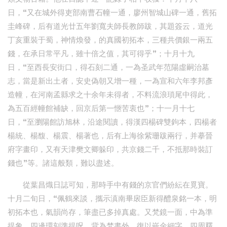
日，“又在城外得吏部南曹石幢一通，廖州智城山碑一通，舊拓
圭峰碑，后有道光廿五年劉寬夫師長教師跋，其題簽云，道光
丁亥重裝于蜀，神情煥發，的真國初拓本，三種共價銀一兩五
錢，在承日常平凡，雖十倍之值，其可得乎”；十月十九
日，“至西長安街口，得石刻二通，一為圣武年范陽虛嗣治墓
志，當是新出土者，安史偽朝又增一種，一為宣和六年李邦彥
造幢，在河南孟縣求之十余年未得者，不料流浪瑣尾中得此，
為五百經幢館補缺，回京后第一愜苦衷也”；十一月十七
日，“至瀏陽館訪旭林，沿途閱讀，得漢四楊碑雙鉤本，四楊者
楊統、楊馥、楊震、楊著也，后有上海徐紫珊跋兩行，并摹晉
府字畫印，又有天津樊文卿躲印，共京錢二千，不抵那時裝訂
錢也”等。諸這般類，難以盡述。
從葉昌熾日誌可知，那時手中有錢的京官們紛紜在覓寶。
十月二旬日，“佩鶴來談，攜示滇南畢扆臣新得醴泉銘一本，明
初拓本也，氣韻尚存，筆盡已多掉真處。又梵鏡一面，中為準
提象，四邊環刻準提呪，背為梵書外，復以嵌金細字，四周釋