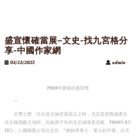
盛宣懷確當展–文史-找九宮格分
享-中國作家網
03/23/2025
admin
1908年擺佈的盛宣懷
一
兵燹之際，往往是文物至寶易主之時，尤其是當戰禍產生
在文物淵藪之地時，光緒庚子年的北京城便是這般。1900年8月
15日，八國聯軍占領北京后，“將校率軍士，軍士約平輩，白天