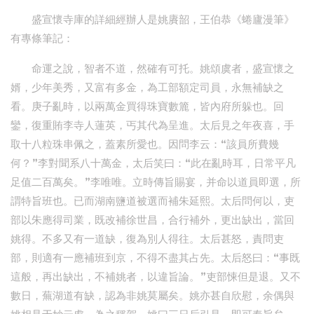
盛宣懷寺庫的詳細經辦人是姚賡韶，王伯恭《蜷廬漫筆》
有專條筆記：
命運之說，智者不道，然確有可托。姚頌虞者，盛宣懷之
婿，少年美秀，又富有多金，為工部額定司員，永無補缺之
看。庚子亂時，以兩萬金買得珠寶數簏，皆內府所躲也。回
鑾，復重賄李寺人蓮英，丐其代為呈進。太后見之年夜喜，手
取十八粒珠串佩之，蓋素所愛也。因問李云：“該員所費幾
何？”李對聞系八十萬金，太后笑曰：“此在亂時耳，日常平凡
足值二百萬矣。”李唯唯。立時傳旨賜宴，并命以道員即選，所
謂特旨班也。已而湖南鹽道被選而補朱延熙。太后問何以，吏
部以朱應得司業，既改補徐世昌，合行補外，更出缺出，當回
姚得。不多又有一道缺，復為別人得往。太后甚怒，責問吏
部，則適有一應補班到京，不得不盡其占先。太后怒曰：“事既
這般，再出缺出，不補姚者，以違旨論。”吏部悚但是退。又不
數日，蕪湖道有缺，認為非姚莫屬矣。姚亦甚自欣慰，余偶與