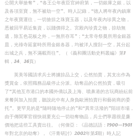
公開大舉搶奪”，“各王公年夜臣官紳府第，一切銀庫之銀，以
及各項至寶，無不被劫一空”。時人記錄，“德人將年夜內鎮庫
之年夜寶運往，一切搶掠之珠寶玉器，以及年夜內珍異之物，
悉被回平易近集資，以賤價得之。宮殿內珍貴之物，掠劫無
遺，除五色花板之外，一無所存耳”；“太常寺祭奠所用金銀器
皿，光祿寺延宴時所用金銀各器，均被洋人搜刮一空，其分起
出城之兵，無不滿載而往”。（《義和團活動史料叢編》第1
輯，34、36頁）
英美等國請求兵士將擄掠品上交，公然拍賣，其支出作為
獎賞金，依照職務品級停止分派。劫奪品的公然拍賣，吸引
了“其他互市港口的本國外僑以及上海、噴鼻港的古玩商紛紜前
來餐與加入拍賣，聽說此中有人身負歐洲拍賣行和藝術商的委
托”。更罕見的是“隨時隨地停止的”和“異常活潑的”陌頭市場，
由于傳聞軍官很快就要充公一切劫奪物品，兵士們寧愿很是廉
價地把這些工具賣出往。（何偉亞：《品德話語：1900—1901
年對北京的劫奪》，《汗青研討》2002年第5期）時人記