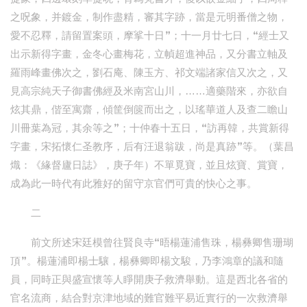
之呪象，并鍍金，制作盡精，審其字跡，當是元明番僧之物，
愛不忍釋，請留置案頭，摩挲十日”；十一月廿七日，“經士又
出示新得字畫，金冬心畫梅花，立幀超進神品，又分書立軸及
羅雨峰畫佛次之，劉石庵、陳玉方、祁文端諸家信又次之，又
見高宗純天子御書佛經及米南宮山川，……適藥階來，亦欲自
炫其鼎，偕至寓齋，傾筐倒篋而出之，以瑤華道人及查二瞻山
川冊葉為冠，其余等之”；十仲春十五日，“訪再韓，共賞新得
字畫，宋拓懷仁圣教序，后有汪退翁跋，尚是真跡”等。（葉昌
熾：《緣督廬日誌》，庚子年）不單覓寶，並且炫寶、賞寶，
成為此一時代有此雅好的留守京官們可貴的快心之事。
二
前文所述宋廷模曾往賢良寺“晤楊蓮浦售珠，楊彝卿售珊瑚
頂”。楊蓮浦即楊士驤，楊彝卿即楊文駿，乃李鴻章的議和隨
員，同時正與盛宣懷等人睜開庚子救濟舉動。這是西北各省的
官名流商，結合對京津地域的難官難平易近實行的一次救濟舉