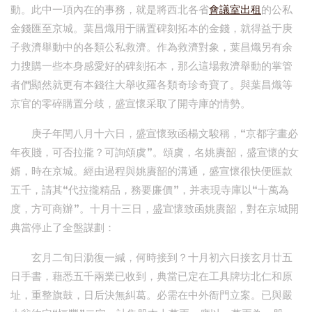
動。此中一項內在的事務，就是將西北各省
會議室出租
的公私
金錢匯至京城。葉昌熾用于購置碑刻拓本的金錢，就得益于庚
子救濟舉動中的各類公私救濟。作為救濟對象，葉昌熾另有余
力搜購一些本身感愛好的碑刻拓本，那么這場救濟舉動的掌管
者們顯然就更有本錢往大舉收羅各類奇珍奇寶了。與葉昌熾等
京官的零碎購置分歧，盛宣懷采取了開寺庫的情勢。
庚子年閏八月十六日，盛宣懷致函楊文駿稱，“京都字畫必
年夜賤，可否拉攏？可詢頌虞”。頌虞，名姚賡韶，盛宣懷的女
婿，時在京城。經由過程與姚賡韶的溝通，盛宣懷很快便匯款
五千，請其“代拉攏精品，務要廉價”，并表現寺庫以“十萬為
度，方可商辦”。十月十三日，盛宣懷致函姚賡韶，對在京城開
典當停止了全盤謀劃：
玄月二旬日泐復一緘，何時接到？十月初六日接玄月廿五
日手書，藉悉五千兩業已收到，典當已定在工具牌坊北仁和原
址，重整旗鼓，日后決無糾葛。必需在中外衙門立案。已與嚴