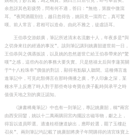
姚相見于妙云處，為之稱賀。姚曰三日后引見，即可奉旨矣。
余忽訝其色彩疲勞，問有何不適，答曰：“無他，第腹中微瀉
耳。”夜間酒罷別往，越日忽得告，姚回竟一瀉而亡，真可驚
嘆。前人常言，君相可以造命。由此不雅之，徒虛語耳。
王伯恭交游頗廣，筆記所述清末名流數十人，年夜多是“與
之切身來往的經過的事況”。該則筆記講到姚賡韶逝世前一日，
王伯恭與之偶遇扳談，以及姚的忽然逝世亡給王伯恭帶來的“驚
嘆”之感，這些內在的事務大要失實。只是慈禧太后與李蓮英關
于“十八粒珠串”價值的對話，顯得有點駭人聽聞。這種傳言進
進筆記中，可見此類傳言在那時傳播之廣，予人印象之深，某
種水平上反應了時人對于那些奇珍奇寶在庚子亂時與承平之時
值值天地之別的廣泛認知。
《諫書稀庵筆記》中也有一則筆記，專記姚賡韶，稱“兩宮
由西安回鑾，姚以十二萬兩購回宮內擺設古磁等物，獻之上，
得旨以道員即選。適逢桂梧鹽道缺出，應即銓選，罷了玉樓赴
召矣”。兩則筆記均記載了姚賡韶將庚子年間購得的清宮珠寶上