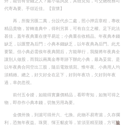
外，能否有管錢之人？嚴小翁詢及，具體見知，可交總稅務司
代寄為要。手頌近佳。【宣懷】
再，所擬另匯二萬，分設代步二處，照小押店章程，專收
精品貴物，皆轉進典中，得利另算，可有自立之權。足下此法
甚佳，蓋年夜典重在便平易近；小典重在收精品。年夜典本錢
缺乏，以匯豐為后門；小典本錢缺乏，以年夜典為后門。此尤
要緊。但小典必需俟年夜典開后，方能舉行，我擬將年夜典全
讓別人做股，而我以兩萬金專寄跡下辦此小典，最為妥當。是
以年夜典合同空出三股，隨后電致填寫。惟年夜、小典用人均
須精緻。總之，好欠好全在足下，好則年夜功，欠好則年夜
過，幸勿忽視。
前付五令嬡，如能得實廉價精品，看即寄知，如無可得之
物，即存作小典本錢，切無另用為要。
金價卅換，到滬可得卅六、七換。此物不易寄滬，久存擱
利，恐無年夜益。珠寶、惲王貂皮等，皆須至精至賤，方可
瑜