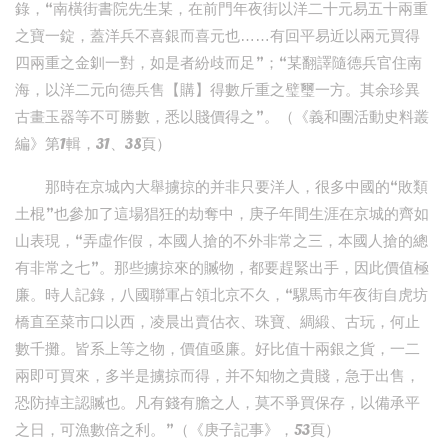
錄，“南橫街書院先生某，在前門年夜街以洋二十元易五十兩重
之寶一錠，蓋洋兵不喜銀而喜元也……有回平易近以兩元買得
四兩重之金釧一對，如是者紛歧而足”；“某翻譯隨德兵官住南
海，以洋二元向德兵售【購】得數斤重之璧璽一方。其余珍異
古畫玉器等不可勝數，悉以賤價得之”。（《義和團活動史料叢
編》第1輯，31、38頁）
那時在京城內大舉擄掠的并非只要洋人，很多中國的“敗類
土棍”也參加了這場猖狂的劫奪中，庚子年間生涯在京城的齊如
山表現，“弄虛作假，本國人搶的不外非常之三，本國人搶的總
有非常之七”。那些擄掠來的贓物，都要趕緊出手，因此價值極
廉。時人記錄，八國聯軍占領北京不久，“騾馬市年夜街自虎坊
橋直至菜市口以西，凌晨出賣估衣、珠寶、綢緞、古玩，何止
數千攤。皆系上等之物，價值亟廉。好比值十兩銀之貨，一二
兩即可買來，多半是擄掠而得，并不知物之貴賤，急于出售，
恐防掉主認贓也。凡有錢有膽之人，莫不爭買保存，以備承平
之日，可漁數倍之利。”（《庚子記事》，53頁）