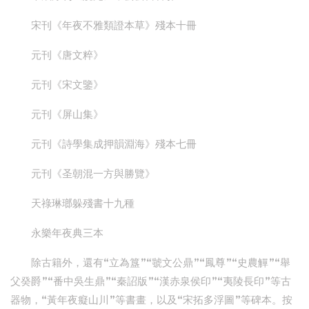
宋刊《年夜不雅類證本草》殘本十冊
元刊《唐文粹》
元刊《宋文鑒》
元刊《屏山集》
元刊《詩學集成押韻淵海》殘本七冊
元刊《圣朝混一方與勝覽》
天祿琳瑯躲殘書十九種
永樂年夜典三本
除古籍外，還有“立為簋”“虢文公鼎”“鳳尊”“史農觶”“舉
父癸爵”“番中吳生鼎”“秦詔版”“漢赤泉侯印”“夷陵長印”等古
器物，“黃年夜癡山川”等書畫，以及“宋拓多浮圖”等碑本。按