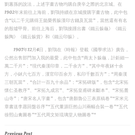
劉蕙孫的說法，上述字畫古物均購自庚辛之際的北京城。在
1902年末前往上海前，劉鶚持續在京城搜購字畫古物，此中包
含“以二千元購得王懿榮舊躲漢印古錢及瓦當”，當然還有有名
的殷墟甲骨。前往上海后，劉鶚接踵出書《鐵云躲龜》《鐵云
躲陶》《鐵云躲貨》和《鐵云印躲》。
1907年12月4日，劉鶚在《時報》登載《國學求沽》廣告，
公然出售部門加入我的最愛，此中包含“商太卜躲龜，計鉅細一
萬二千片”；“現代秦漢印章，二千余方”，“其中年夜鉥十余
方，小鉥六七百方，漢官印百余方，私印千數百方”；“周秦漢
三朝瓦當”，“合計一百九十余品”；“宋拓碑版”，包含“北宋拓
懷仁圣教序”、“宋拓九成宮”、“宋拓皇甫碑未斷本”、“宋拓麓
山寺”；“唐宋名人字畫”，包含“唐顏魯公三表原稿卷”“宋米元
章書送李愿回盤谷序”“五代董源巨然山川兩幅合裝一卷”“五代
徐熙山禽圖卷”“五代周文矩琉璃堂人物圖卷”“
Previous
Previous Post