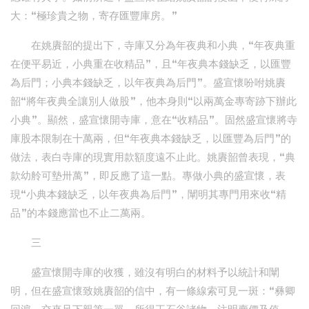
大：“極珍貴之物，寄存匯豐庫房。”
在姚賡韶的提出下，寺庫又分為年夜典和小典，“年夜典重
在便平易近，小典重在收精品”，且“年夜典本錢缺乏，以匯豐
為后門；小典本錢缺乏，以年夜典為后門”。盛宣懷吩咐姚賡
韶“將年夜典全讓別人做股”，他本身則“以兩萬金專寄跡下辦此
小典”。顯然，盛宣懷開寺庫，意在“收精品”。固然盛宣懷將寺
庫股本限制在十萬兩，但“年夜典本錢缺乏，以匯豐為后門”的
做法，表白寺庫的現實用款額度遠不止此。姚賡韶曾表現，“典
款幼舲可墊卅萬”，即反應了這一點。專做小典的盛宣懷，表
現“小典本錢缺乏，以年夜典為后門”，闡明其專門用來收“精
品”的本錢應當也不止二萬兩。
三
盛宣懷開寺庫的收獲，雖沒有明白的材料予以統計和闡
明，但在盛宣懷致姚賡韶的信中，有一條線索可見一斑：“彝卿