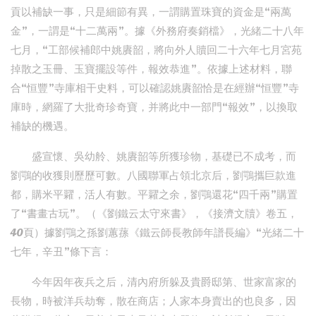
貢以補缺一事，只是細節有異，一謂購置珠寶的資金是“兩萬
金”，一謂是“十二萬兩”。據《外務府奏銷檔》，光緒二十八年
七月，“工部候補郎中姚賡韶，將向外人贖回二十六年七月宮苑
掉散之玉冊、玉寶擺設等件，報效恭進”。依據上述材料，聯
合“恒豐”寺庫相干史料，可以確認姚賡韶恰是在經辦“恒豐”寺
庫時，網羅了大批奇珍奇寶，并將此中一部門“報效”，以換取
補缺的機遇。
盛宣懷、吳幼舲、姚賡韶等所獲珍物，基礎已不成考，而
劉鶚的收獲則歷歷可數。八國聯軍占領北京后，劉鶚攜巨款進
都，購米平糶，活人有數。平糶之余，劉鶚還花“四千兩”購置
了“書畫古玩”。（《劉鐵云太守來書》，《接濟文牘》卷五，
40頁）據劉鶚之孫劉蕙蓀《鐵云師長教師年譜長編》“光緒二十
七年，辛丑”條下言：
今年因年夜兵之后，清內府所躲及貴爵邸第、世家富家的
長物，時被洋兵劫奪，散在商店；人家本身賣出的也良多，因