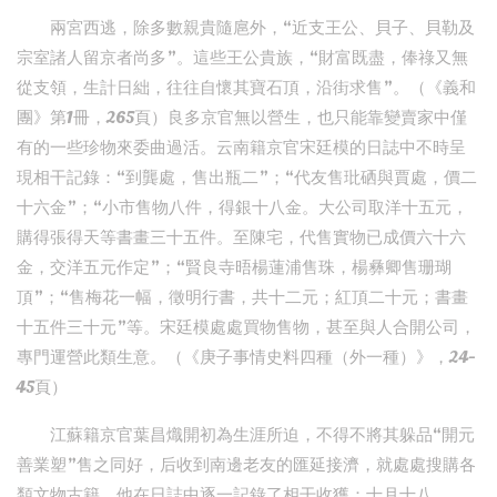
兩宮西逃，除多數親貴隨扈外，“近支王公、貝子、貝勒及
宗室諸人留京者尚多”。這些王公貴族，“財富既盡，俸祿又無
從支領，生計日絀，往往自懷其寶石頂，沿街求售”。（《義和
團》第1冊，265頁）良多京官無以營生，也只能靠變賣家中僅
有的一些珍物來委曲過活。云南籍京官宋廷模的日誌中不時呈
現相干記錄：“到龔處，售出瓶二”；“代友售玭硒與賈處，價二
十六金”；“小市售物八件，得銀十八金。大公司取洋十五元，
購得張得天等書畫三十五件。至陳宅，代售實物已成價六十六
金，交洋五元作定”；“賢良寺晤楊蓮浦售珠，楊彝卿售珊瑚
頂”；“售梅花一幅，徵明行書，共十二元；紅頂二十元；書畫
十五件三十元”等。宋廷模處處買物售物，甚至與人合開公司，
專門運營此類生意。（《庚子事情史料四種（外一種）》，24-
45頁）
江蘇籍京官葉昌熾開初為生涯所迫，不得不將其躲品“開元
善業塑”售之同好，后收到南邊老友的匯延接濟，就處處搜購各
類文物古籍。他在日誌中逐一記錄了相干收獲：十月十八