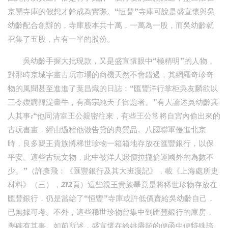
京開寺庫的假想才幹成為實際。“恒豐”寺庫可說是盛宣懷與吳
幼齡配合創辦的，寺庫股本共十萬，一萬為一股，而吳幼齡就
召集了五股，占有一半的股份。
吳幼齡手握大批現款，又是盛宣懷眼中“極精明”的人物，
對那時京城字畫古玩市場的商機天然不會錯過，其網羅奇珍奇
物的風聞甚至進進了葉昌熾的日誌：“匯豐洋行掌柜吳友麟欲以
三令嬡購韓湜畫牛，有高宗純天子御題者。”有人論述吳幼齡其
人其事:“他同清室王公親密往來，有些王公常將自宮內偷出來的
古玩書畫，經由過程他做告貸的典質品。八國聯軍侵進北京
時，良多親王貴族將稀世珍物一箱箱地存放在匯豐銀行，以保
平安。這些古玩文物，此中被洋人賤價拉攏偷運國外的為數不
少。”（許彥飛：《匯豐銀行及其大班漫記》，載《上海處所史
材料》（三），212頁）這些親王貴族畢竟是將稀世珍物存放在
匯豐銀行，仍是當給了“恒豐”寺庫或許低價賣給吳幼齡自己，
已無據可考。不外，這些稀世珍物曾集中到匯豐銀行的庫房，
應確有其事。如前所述，盛宣懷在給姚賡韶的便函中便特殊誇